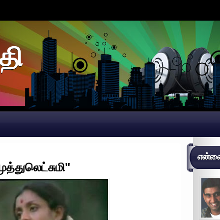
தி
என்னைப
முத்துலெட்சுமி"