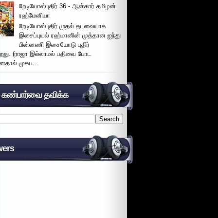
றேடியோஸ்புதிர் 36 - ஆஸ்கார் தமிழன்
ரஹ்மேனியா
றேடியோஸ்புதிர் முதல் தடவையாக
இசைப்புயல் ரஹ்மானின் முத்தான ஐந்து
பின்னணி இசையோடு புதிர்
்றது. (ராஜா இல்லாமல் பதிவை போட
னதால் முகப...
் கண்பார்வை தவிக்க
wers