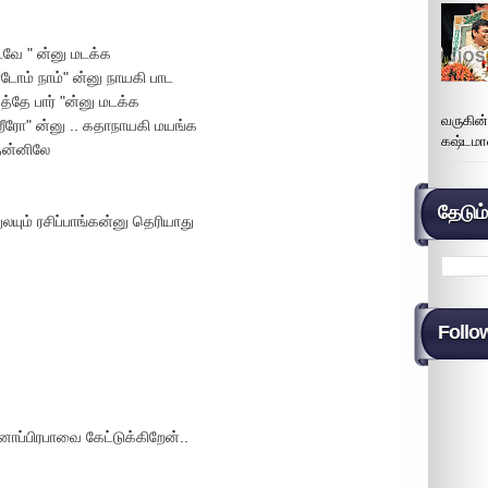
வே " ன்னு மடக்க
ோம் நாம்" ன்னு நாயகி பாட
தே பார் "ன்னு மடக்க
வருகின
்றீரோ" ன்னு .. கதாநாயகி மயங்க
கஷ்டமா
தன்னிலே
தேடும
யும் ரசிப்பாங்கன்னு தெரியாது
Follo
ாப்பிரபாவை கேட்டுக்கிறேன்..