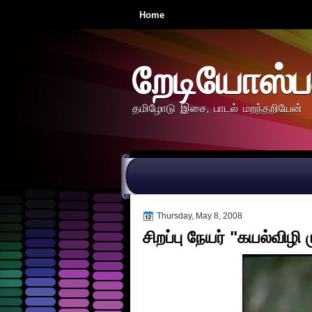
Home
றேடியோஸ்ப
தமிழோடு இசை, பாடல் மறந்தறியேன்
Thursday, May 8, 2008
சிறப்பு நேயர் "கயல்விழி 