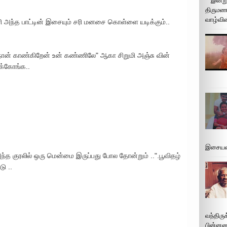
இன்று
திருமண 
வாழ்வின
ரி அந்த பாட்டின் இசையும் சரி மனசை கொள்ளை யடிக்கும்..
நான் காண்கிறேன் உன் கண்ணிலே" ஆகா சிறுமி அஞ்சு வின்
ுக்கோங்க..
இசையமை
 அந்த குரலில் ஒரு மென்மை இருப்பது போல தோன்றும் ..".பூவிதழ்
ு ..
வந்திரு
பின்னணி