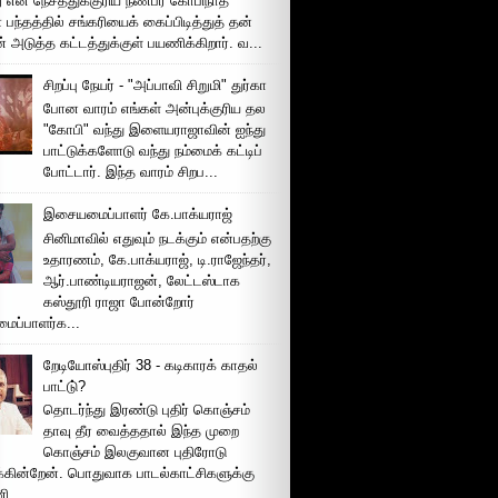
 என் நேசத்துக்குரிய நண்பர் கோபிநாத்
பந்தத்தில் சங்கரியைக் கைப்பிடித்துத் தன்
் அடுத்த கட்டத்துக்குள் பயணிக்கிறார். வ...
சிறப்பு நேயர் - "அப்பாவி சிறுமி" துர்கா
போன வாரம் எங்கள் அன்புக்குரிய தல
"கோபி" வந்து இளையராஜாவின் ஐந்து
பாட்டுக்களோடு வந்து நம்மைக் கட்டிப்
போட்டார். இந்த வாரம் சிறப...
இசையமைப்பாளர் கே.பாக்யராஜ்
சினிமாவில் எதுவும் நடக்கும் என்பதற்கு
உதாரணம், கே.பாக்யராஜ், டி.ராஜேந்தர்,
ஆர்.பாண்டியராஜன், லேட்டஸ்டாக
கஸ்தூரி ராஜா போன்றோர்
ப்பாளர்க...
றேடியோஸ்புதிர் 38 - கடிகாரக் காதல்
பாட்டு்?
தொடர்ந்து இரண்டு புதிர் கொஞ்சம்
தாவு தீர வைத்ததால் இந்த முறை
கொஞ்சம் இலகுவான புதிரோடு
க்கின்றேன். பொதுவாக பாடல்காட்சிகளுக்கு
 ...