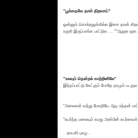
"பூங்கதவே தாள் திறவாய்"
ஒன்னும் சொல்றதுக்கில்ல இசை தான் கிறக்க
உருகி இருப்பாங்க பாட்டுல .... ""ஆஹா ஹா
"உலவும் தென்றல் காற்றினிலே"
இந்தப்பாட்டு கேட்கும் போதே நாமும் படகுல 
"அலைகள் வந்து மோதியே ஆடி உந்தன் பாட்
"உயர்ந்த மலையும் உமது அன்பின் உயர்வைக்
.. நாயகி புகழ...