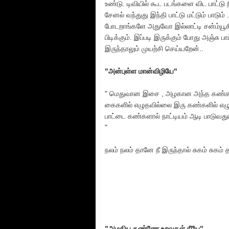
உண்டு. டிவியில் கூட படங்களை விட பாட்டு நிக
சேனல் வந்துது இந்தி பாட்டு மட்டும் பாடும்
போடறாங்களே அதுவோ இல்லாட்டி சன்ம்யூசி
பிடிக்கும். இப்படி இருக்கும் போது அஞ்ச
இருந்தாலும் முயற்சி செய்யறேன்..
"அன்புள்ள மான்விழியே"
" மெதுவான இசை , அழகான அந்த கண்களோ
கைகளில் எழுதவில்லை இரு கண்களில் எழுத
பாட்டை கண்களால் நாட்டியம் ஆடி பாடுவது
"
நலம் நலம் தானே நீ இருந்தால் சுகம் சுகம் 
"அழகிய கண்ணே உறவுகள் நீயே"