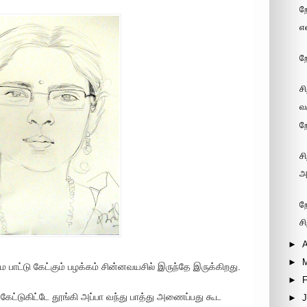
ற
எ
ற
ச
வ
ற
சி
அ
றே
ச
►
A
►
ாம பாட்டு கேட்கும் பழக்கம் சின்னவயசில் இருந்தே இருக்கிறது.
►
F
ட்டுகிட்டே தூங்கி அப்பா வந்து பாத்து அணைப்பது கூட
►