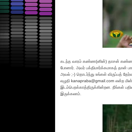
கடந்த வாரம் கண்ண(னின்) தாசன் கண்ணபிரா
போனார். அவர் பக்திமார்க்கமாகத் தான் ப
அவல் ;-) தொடர்ந்து உங்கள் விருப்பத் தேர்
எழுதி kanapraba@gmail.com என்ற மின்னஞ
இடம்பெறக்காத்திருக்கின்றன. நீங்கள் ப
இருக்கலாம்.