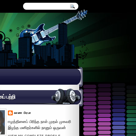
் பற்றி
கானா பிரபா
ஈழத்தினைப் பிரிந்த நாள் முதல் முகவரி
இழந்த மனிதர்களில் நானும் ஒருவன்
VIEW MY COMPLETE PROFILE