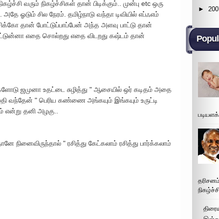
ழ்ச்சி வரும் நிகழ்ச்சிகள் தான் பிடிக்கும்.. முன்பு etc ஒரு
►
200
 .. அதே ஓடும் சில நேரம். தமிழ்நாடு வந்தா டிவியில் எப்ஃஎம்
க்கோ தான் போட்டுப்பாப்பேன் அந்த அளவு பாட்டு தான்
ு பாட்டுன்னா எதை சொல்றது எதை விடறது கஷ்டம் தான்
Popul
டு ஜமுனா உதட்டை சுழித்து " ஆசையில் ஒர் கடிதம் அதை
ி வந்தேன் " பெரிய கண்ணை அங்கயும் இங்கயும் உருட்டி
ம் என்று தனி அழகு..
படியளக
தானே நினைவிருந்தால் " ரசித்து கேட்கலாம் ரசித்து பார்க்கலாம்
தரிசனம
நிகழ்ச்
திரைய