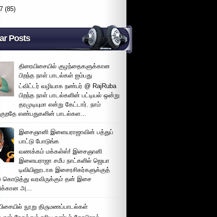
7
(85)
ar Posts
திரையிசையில் குழந்தைகளுக்கான
பிறந்த நாள் பாடல்கள் ஐம்பது
ட்விட்டர் வழியாக நண்பர் @ RajRuba
பிறந்த நாள் பாடல்களின் பட்டியல் ஒன்று
தரமுடியுமா என்று கேட்டார். நாம்
்குறதே எண்பதுகளின் பாடல்கள...
இசைஞானி இளையராஜாவின் பத்துப்
பாட்டு போடுங்க
வணக்கம் மக்கள்ஸ்! இசைஞானி
இளையராஜா சமீப நாட்களில் ஜெயா
டிவியினூடாக இசைரசிகர்களுக்குத்
் கொடுத்து வரவிருக்கும் தன் இசை
சிக்கான அ...
ிசையில் நூறு திருமணப்பாடல்கள்