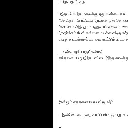
பதிலுக்கு அவரு
"இதயம் அந்த மலைக்கு ஏது அன்பை காட்ட
"தெளிந்த நீரைப்போல தூயக்காதல் கொண்ட
"களங்கம் அதிலும் காணுவாய் கவனம் வைத்
"குதர்க்கம் பேசி என்னை மயக்க எங்கு கற
உனது கடைக்கண் பார்வை காட்டும் பாடம் 
... என்ன ஐஸ் பாருங்களேன்..
எத்தனை பேரு இந்த பாட்டை இந்த காலத்துல
..
இன்னும் எத்தனையோ பாட்டு ஹ்ம்
.. இன்னொரு முறை வாய்ப்பளிக்குமாறு கான
--