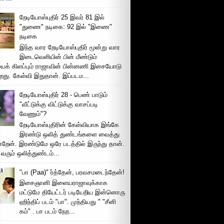
றேடியோஸ்புதிர் 25 இவர் 81 இல்
"துணை" நடிகை: 92 இல் "இணை"
நடிகை
இந்த வார றேடியோஸ்புதிர் மூன்று வார
இடைவெளியின் பின் மீண்டும்
ைக் கிளப்பும் ராஜாவின் பின்னணி இசையோடு
றது. கேள்வி இதுதான். இப்படம...
றேடியோஸ்புதிர் 28 - பெண் பாடும்
"வீட்டுக்கு விட்டுக்கு வாசப்படி
வேணும்"?
றேடியோஸ்புதிரின் கேள்வியாக இங்கே
இரண்டு ஒலித் துண்டங்களை வைத்து
்றேன். இரண்டுமே ஒரே படத்தில் இருந்து தான்.
 வரும் ஒலித்துண்டம்...
"பா (Paa)" ர்த்தேன், பரவசமடைந்தேன்!
இசைஞானி இளையராஜாவுக்காக
மட்டுமே தியேட்டர் படியேறிய இன்னொரு
ஹிந்திப் படம் "பா". முந்தியது " "சீனி
கம்" . பா படம் நேற...