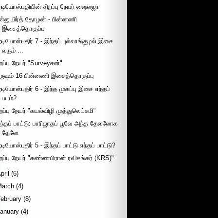
ேடியோஸ்பதியின் சிறப்பு நேயர் ஷைலஜா
ன்னுயிர்த் தோழன் - பின்னணி
இசைத்தொகுப்பு
ேடியோஸ்புதிர் 7 - இந்தப் புல்லாங்குழல் இசை
வரும் ...
ிறப்பு நேயர் "Surveyசன்"
ருஷம் 16 பின்னணி இசைத்தொகுப்பு
ேடியோஸ்புதிர் 6 - இந்த முகப்பு இசை எந்தப்
படம்?
றப்பு நேயர் "கயல்விழி முத்துலெட்சுமி"
ந்தப் பாட்டு: பாரிஜாதப் பூவே அந்த தேவலோக
தேனே
டியோஸ்புதிர் 5 - இந்தப் பாட்டு எந்தப் பாட்டு?
ிறப்பு நேயர் "கண்ணபிரான் ரவிசங்கர் (KRS)"
pril
(6)
March
(4)
ebruary
(8)
January
(4)