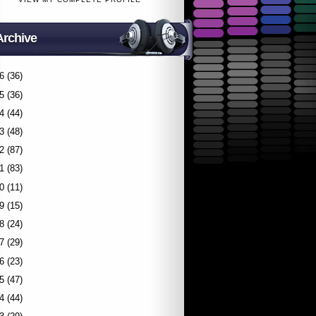
Archive
6
(36)
5
(36)
4
(44)
3
(48)
2
(87)
1
(83)
0
(11)
9
(15)
8
(24)
7
(29)
6
(23)
5
(47)
4
(44)