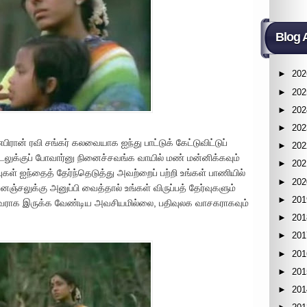
Blog 
►
202
►
202
►
202
►
202
ன் ரவி சங்கர் கலவையாக ஐந்து பாட்டுக் கேட்டுவிட்டுப்
►
202
ாடலுக்குப் போவார்னு நினைச்சவங்க வாயில் மண் மன்னிக்கவும்
►
202
வுகள் ஐந்தைத் தேர்ந்தெடுத்து அவற்றைப் பற்றி உங்கள் பாணியில்
►
202
்சலுக்கு அனுப்பி வைத்தால் உங்கள் விருப்பத் தேர்வுகளும்
►
201
திவராக இருக்க வேண்டிய அவசியமில்லை, பதிவுலக வாசகராகவும்
►
201
►
201
►
201
►
201
►
201