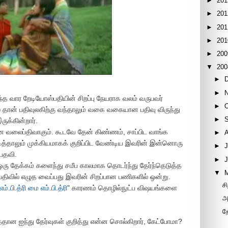
►
201
►
201
►
201
►
201
►
200
▼
200
►
►
்த வார றேடியோஸ்பதியின் சிறப்பு நேயராக வலம் வருபவர்
►
் தான் பதிவுலகிற்கு வந்தாலும் வகை வகையான பதிவு விருந்து
►
ுக்கின்றார்.
 வலைப்திவாகும். கூடவே தேன் கிண்ணம், சாப்பிட வாங்க
►
டித்தாலும் முக்கியமாகக் குறிப்பிட வேண்டிய இவரின் இன்னொரு
►
J
 பதவி.
►
 ஒரு தேக்கம் களைந்து சமீப காலமாக தொடர்ந்து தேர்ந்தெடுத்த
▼
ிவில் எழுத வைப்பது இவரின் சிறப்பான பணிகளில் ஒன்று.
ச
எம்.பி.த்ரி மை எம்.பி.த்ரி
" காரணம் தொழில்நுட்ப விஷயங்களை
அ
ற
ுத்தான ஐந்து தேர்வுகள் குறித்து என்ன சொல்கிறார், கேட்போமா?