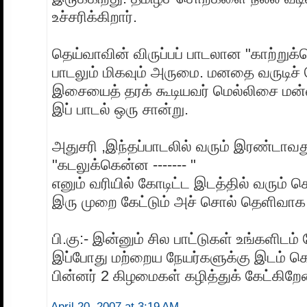
உச்சரிக்கிறார்.
தெய்வாவின் விருப்பப் பாடலான "காற்றுக
பாடலும் மிகவும் அருமை. மனதை வருடிச் 
இசையைத் தரக் கூடியவர் மெல்லிசை மன்ன
இப் பாடல் ஒரு சான்று.
அதுசரி ,இந்தப்பாடலில் வரும் இரண்டாவ
"கடலுக்கென்ன ------- "
எனும் வரியில் கோடிட்ட இடத்தில் வரும்
இரு முறை கேட்டும் அச் சொல் தெளிவாக
பி.கு:- இன்னும் சில பாட்டுகள் உங்களிடம்
இப்போது மற்றைய நேயர்களுக்கு இடம் கொ
பின்னர் 2 கிழமைகள் கழித்துக் கேட்கிறேன
April 20, 2007 at 3:19 AM