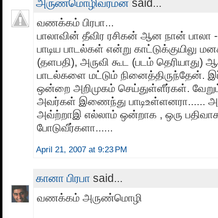
அருண்மொழிவர்மன்
said...
வணக்கம் பிரபா...
பாலாவின் தீவிர ரசிகன் ஆன நான் பாலா
பாடிய பாடல்கள் என்று காட்டுக்குயிலு மன
(தளபதி), அருவி கூட (படம் தெரியாது) 
பாடல்களை மட்டும் நினைத்திருந்தேன். இ
ஒன்றை அறிமுகம் செய்துள்ளீர்கள். வேறு
அவர்கள் இணைந்து பாடிஉள்ளனரா...... அப்
அவ்ற்றாஇ எல்லாம் ஒன்றாக , ஒரு பதிவா
போடுவீர்களா......
April 21, 2007 at 9:23 PM
கானா பிரபா
said...
வணக்கம் அருண்மொழி