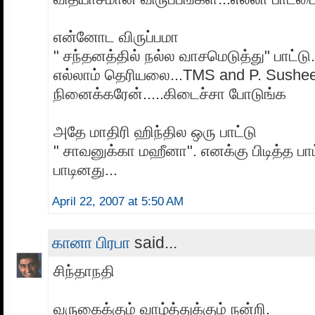
என்னோட விருப்பமா
" சந்தனத்தில் நல்ல வாசமெடுத்து" பாட்டு.
எல்லாம் தெரியலை...TMS and P. Sushee
நினைக்கரேன்.....கிடைச்சா போடுங்க
அதே மாதிரி ஹிந்தில ஒரு பாட்டு
" சாவனுக்கா மஹீனா". எனக்கு பிடித்த பா
பாடினது...
April 22, 2007 at 5:50 AM
கானா பிரபா
said...
சிந்தாநதி
வருகைக்கும் வாழ்த்துக்கும் நன்றி.