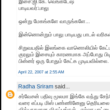
இசை:ஜி.கே. வெங்கடேஷ்
பாடியவர்:பாலு
ஒன்று மேகங்களே வாருங்களே...
இன்னொன்றும் பாலு பாடியது பாடல் வரிக
சிறுவயதில் இலங்கை வானொலியில் கேட்ட
குரலும் இசையும் காரணமாக அப்போது பிடி
பின்னர் ஒரு போதும் கேட்க முடியவில்லை.
April 22, 2007 at 2:55 AM
Radha Sriram
said...
சர்வேசன் பதிவு மூலமா இங்கே வந்து சேந்
வரை எப்படி மிஸ் பண்ணினேனு தெரியலை :
வித்யாசமான விருப்பங்கள்...எல்லா பாட்டைய