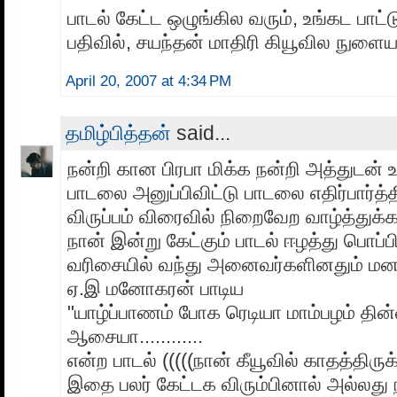
பாடல் கேட்ட ஒழுங்கில வரும், உங்கட பாட்
பதிவில், சயந்தன் மாதிரி கியூவில நுளைய
April 20, 2007 at 4:34 PM
தமிழ்பித்தன்
said...
நன்றி கான பிரபா மிக்க நன்றி அத்துடன் 
பாடலை அனுப்பிவிட்டு பாடலை எதிர்பார்த்தி
விருப்பம் விரைவில் நிறைவேற வாழ்த்துக்
நான் இன்று கேட்கும் பாடல் ஈழத்து பொப்ப
வரிசையில் வந்து அனைவர்களினதும் 
ஏ.இ மனோகரன் பாடிய
"யாழ்ப்பாணம் போக ரெடியா மாம்பழம் தின
ஆசையா............
என்ற பாடல் (((((நான் கீயூவில் காதத்திர
இதை பலர் கேட்டக விரும்பினால் அல்லது ந