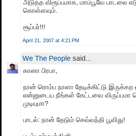
அடுத்த விரூப்பமாக, மாம்பூவே பாடலை எடு
கொள்ளவும்.
சூப்பர்!!!
April 21, 2007 at 4:21 PM
We The People
said...
கானா பிரபா,
நான் ரொம்ப நாளா தேடிக்கிட்டு இருக்கற ஒ
என்னுடைய நீங்கள் கேட்டவை விருப்பமா
முடியுமா?
பாடல்: நான் தேடும் செவ்வந்தி பூவிது!