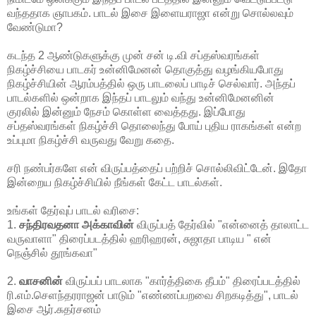
வந்ததாக ஞாபகம். பாடல் இசை இளையராஜா என்று சொல்லவும்
வேண்டுமா?
கடந்த 2 ஆண்டுகளுக்கு முன் சன் டி.வி சப்தஸ்வரங்கள்
நிகழ்ச்சியை பாடகர் உன்னிமேனன் தொகுத்து வழங்கியபோது
நிகழ்ச்சியின் ஆரம்பத்தில் ஒரு பாடலைப் பாடிச் செல்வார். அந்தப்
பாடல்களில் ஒன்றாக இந்தப் பாடலும் வந்து உன்னிமேனனின்
குரலில் இன்னும் நேசம் கொள்ள வைத்தது. இப்போது
சப்தஸ்வரங்கள் நிகழ்ச்சி தொலைந்து போய் புதிய ராகங்கள் என்ற
உப்புமா நிகழ்ச்சி வருவது வேறு கதை.
சரி நண்பர்களே என் விருப்பத்தைப் பற்றிச் சொல்லிவிட்டேன். இதோ
இன்றைய நிகழ்ச்சியில் நீங்கள் கேட்ட பாடல்கள்.
உங்கள் தேர்வுப் பாடல் வரிசை:
1.
சந்திரவதனா அக்காவின்
விருப்பத் தேர்வில் "என்னைத் தாலாட்ட
வருவாளா" திரைப்படத்தில் ஹரிஹரன், சுஜாதா பாடிய " என்
நெஞ்சில் தூங்கவா"
2.
வாசனின்
விருப்பப் பாடலாக "கார்த்திகை தீபம்" திரைப்படத்தில்
ரி.எம்.செளந்தரராஜன் பாடும் "எண்ணப்பறவை சிறகடித்து", பாடல்
இசை ஆர்.சுதர்சனம்