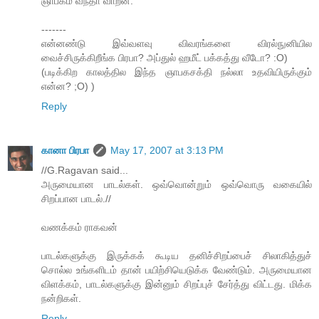
ஞாபகம் வந்தா வாறன்.
-------
என்னண்டு இவ்வளவு விவரங்களை விரல்நுனியில
வைச்சிருக்கிறீங்க பிரபா? அப்துல் ஹமீட் பக்கத்து வீடோ? :O)
(படிக்கிற காலத்தில இந்த ஞாபகசக்தி நல்லா உதவியிருக்கும்
என்ன? ;O) )
Reply
கானா பிரபா
May 17, 2007 at 3:13 PM
//G.Ragavan said...
அருமையான பாடல்கள். ஒவ்வொன்றும் ஒவ்வொரு வகையில்
சிறப்பான பாடல்.//
வணக்கம் ராகவன்
பாடல்களுக்கு இருக்கக் கூடிய தனிச்சிறப்பைச் சிலாகித்துச்
சொல்ல உங்களிடம் தான் பயிற்சியெடுக்க வேண்டும். அருமையான
விளக்கம், பாடல்களுக்கு இன்னும் சிறப்புச் சேர்த்து விட்டது. மிக்க
நன்றிகள்.
Reply