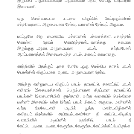
இருப்பை அருமையாகவும் அழகாகவும் பதிவு செய்து விடுகிறார்
இசையரசி.
ஒரு மென்மையான பாடலை விரும்பிக் கேட்டிருக்கிறார்
சந்திரவதனா. அருமையான தேர்வு. வாசனின் தேர்வும் அருமை.
மாம்பூவே சிறு மைனாவே மச்சானின் பச்சைக்கிளி..தொத்திக்
கொள்ள தோள் கொடுத்தான்...எனக்கது சுகமாக
இருக்குது...ஆகா...அருமையான பாடல். சந்திரபோஸ்
ஆரம்பகாலத்தில் இசையமைத்த பாடல். மிகவும் சுகமானது.
காற்றினில் மிதக்கும் புகை போலே...ஒரு மெல்லிய காதல் பாடல்
பொன்சின் விருப்பமாக. ஆகா....அருமையான தேர்வு.
அடுத்து என்னுடைய விருப்பப் பாடல். தாலாட்டு. தாலாட்டுப் பாடல்
என்றால் இசையரசிதான். பெரும்பாலான சிறப்பான தாலாட்டுப்
பாடல்கள் இசையரசியின் குரல்தான். அந்த வகையில் மெல்லிசை
மன்னர் இசையில் வந்த இந்தப் பாடல் மிகவும் அருமை. மண்ணில்
வந்த நிலவே...என் மடியில் பூத்த மலரே..விழிகளில்
கவிநயம்..விரல்களில் அபிநயம்..கண்ணே நீ காட்டு...விடிகிற
வரையினில் மடியினில் உறங்கிடு பாடல் நீ
கேட்டு....ஆகா...ஆகா..கேளுங்க..கேளுங்க..கேட்டுக்கிட்டேயிருங்க
...