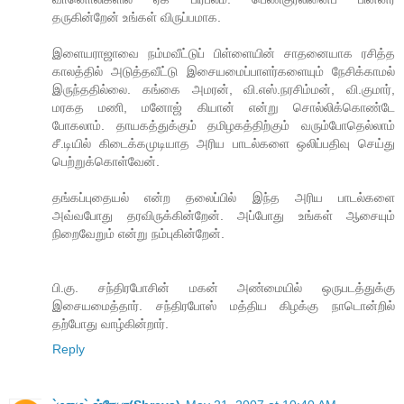
தருகின்றேன் உங்கள் விருப்பமாக.
இளையராஜாவை நம்மவீட்டுப் பிள்ளையின் சாதனையாக ரசித்த
காலத்தில் அடுத்தவீட்டு இசையமைப்பாளர்களையும் நேசிக்காமல்
இருந்ததில்லை. கங்கை அமரன், வி.எஸ்.நரசிம்மன், வி.குமார்,
மரகத மணி, மனோஜ் கியான் என்று சொல்லிக்கொண்டே
போகலாம். தாயகத்துக்கும் தமிழகத்திற்கும் வரும்போதெல்லாம்
சீ.டியில் கிடைக்கமுடியாத அரிய பாடல்களை ஒலிப்பதிவு செய்து
பெற்றுக்கொள்வேன்.
தங்கப்புதையல் என்ற தலைப்பில் இந்த அரிய பாடல்களை
அவ்வபோது தரவிருக்கின்றேன். அப்போது உங்கள் ஆசையும்
நிறைவேறும் என்று நம்புகின்றேன்.
பி.கு. சந்திரபோசின் மகன் அண்மையில் ஒருபடத்துக்கு
இசையமைத்தார். சந்திரபோஸ் மத்திய கிழக்கு நாடொன்றில்
தற்போது வாழ்கின்றார்.
Reply