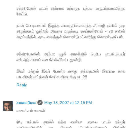
சந்திரபோஸ் பாடல் நன்றாக உள்ளது. பற்பல வருடங்களாயிற்று,
கேட்டு.
நான் பொடியனாய் இருந்த காலத்தில்,வளர்ந்த சீர்காழி நகரில் முடி
திருத்தகம் ஒன்றில் அவரை அடிக்கடி கண்டுள்ளேன் - 70 களின்
ஆரம்பத்தில். தாடி வைத்துக் கொண்டு உட்கார்ந்து கொண்டிருப்பார்.
சந்திரபோஸின் அம்மா பழங் காலத்தில் பெரிய பாடகி,பெயர்
எஸ்.ஆர்.கமலம் என கேள்விப்பட்டதுண்டு.
இவர் மற்றும் இவர் போன்ற எனது தந்தையின் இளமை கால
பாடகிகள் பாட்டுகள் கேட்க கிடைக்குமா .?!!
Reply
கானா பிரபா
May 18, 2007 at 12:15 PM
வணக்கம் வாசன்
ரி/டி எம்.எஸ் குரலில் வந்த எண்ண பறவை பாடல் நம்மூர்
வானொலிகளில் ஏக பிரபலம். பெண்குரலினைப் பின்னர்