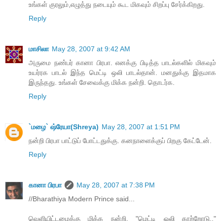
உங்கள் குரலும்,எழுத்து நடையும் கூட மிகவும் சிறப்பு சேர்க்கிறது.
Reply
மாசிலா
May 28, 2007 at 9:42 AM
அருமை நண்பர் கானா பிரபா. எனக்கு பிடித்த பாடல்களில் மிகவும்
உயர்ரக பாடல் இந்த மெட்டி ஒலி பாடல்தான். மனதுக்கு இதமாக
இருந்தது. உங்கள் சேவைக்கு மிக்க நன்றி. தொடர்க.
Reply
`மழை` ஷ்ரேயா(Shreya)
May 28, 2007 at 1:51 PM
நன்றி பிரபா பாட்டுப் போட்டதுக்கு. கனநாளைக்குப் பிறகு கேட்டேன்.
Reply
கானா பிரபா
May 28, 2007 at 7:38 PM
//Bharathiya Modern Prince said...
வெளியிட்டமைக்கு மிக்க நன்றி. "மெட்டி ஒலி காற்றோடு.."