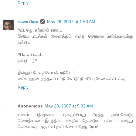
Reply
கானா பிரபா
May 26, 2007 at 1:53 AM
//வி. ஜெ. சந்திரன் said...
இனிய பாடல்கள் அனைத்தும். எனது தெரிவை பகிர்ந்தமைக்கு
நன்றி //
//Haran said...
நன்றி... ;)//
இன்னும் கேளுங்கோ கொடுபோம்,
என்ன ஹரன் தத்துவப்பாட்டு கேட்டுட்டு சிரிப்பு வேண்டிக்கிடக்கு
Reply
Anonymous
May 28, 2007 at 5:32 AM
உங்கள் பதிவுகளை படிக்கும்போது பிடித்த நண்பனோடு,
அமைதியான இடத்தில் மனதில் தோன்றிய எல்லாம் கலந்து
அளவளாவும் ஒரு மகிழ்ச்சி கிடைக்கிறது பிரபா!