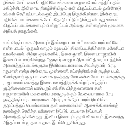
நீங்கள் கேட்டவை 6 பதிவிலே உங்களை வழமைபோல் சந்திப்பதில்
மகிழ்ச்சி. இன்றைய நிகழ்ச்சியிலும் என் விருப்பப்பாடல் ஒன்றோடு
உங்கள் தெரிவுப்பாடல்களும் இடம்பெற இருக்கின்றன. இன்றைய
பதிவின் பாடல்களைக் கேட்பதோடு மட்டும் நின்று விடாது உங்கள்
விருப்பப் பாடல்களையும் பின்னூட்டம் அல்லது மின்னஞ்சல் மூலமாக
அறியத் தாருங்கள்.
என் விருப்பமாக அமையும் இன்றைய பாடல் "மலையோரம் மயிலே "
என்ற பாடல் "ஒருவர் வாழும் ஆலயம்" திரைப்படத்திற்காக மலேசியா
வாசுதேவன், சித்ரா குரல்களில், இசைஞானி இளையராஜாவின்
இசையில் மலர்கின்றது. "ஒருவர் வாழும் ஆலயம்" திரைப்படத்தின்
அனைத்துப்பாடல்களுமே இனிமையானவை. சிவக்குமார், பிரபு,
ரகுமான் என்ற அன்றைய முன்னணி நட்சத்திரங்கள் நடித்த படம்.
சிவக்குமார் ஒரு பாடகனாக நடித்ததாலோ என்னவோ பாடல்களுக்கு
ராஜா மனம் வைத்து இசையமைத்திருக்கின்றார். சந்தர்ப்ப
சூழ்நிலைகளால் மாபெரும் சங்கீத வித்துவானான தன்
எஜமானானின் மகளையே மணமுடிக்கும் வேலையாளாக பிரபு
நடித்திருப்பார். பாமரனான அவர் , சங்கீதப் பாரம்பரியமிக்க
குடும்பத்துப் பெண்ணான தன் மனைவியின் ஆசைக்கிணங்கத்
தனக்குத் தெரிந்த வரிகளை இட்டுப் பாடலாக இப்பாடல்
அமைந்திருக்கின்றது. இனிய இசையும் குரலினிமையும் இணைந்த
அந்தப்பாடல் முதலாவதாக இடம்பெறுகின்றது.