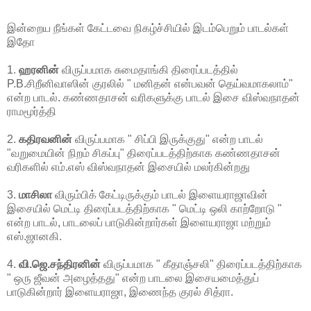
இன்றைய நீங்கள் கேட்டவை நிகழ்ச்சியில் இடம்பெறும் பாடல்கள்
இதோ
1.
ஹரனின்
விருப்பமாக சுமைதாங்கி திரைப்படத்தில்
P.B.சிறீனிவாஸின் குரலில் " மனிதன் என்பவன் தெய்வமாகலாம்"
என்ற பாடல். கண்ணதாசன் வரிகளுக்கு பாடல் இசை விஸ்வநாதன்
ராமமூர்த்தி
2.
கதிரவனின்
விருப்பமாக " சிப்பி இருக்குது" என்ற பாடல்
"வறுமையின் நிறம் சிகப்பு" திரைப்படத்திற்காக கண்ணதாசன்
வரிகளில் எம்.எஸ் விஸ்வநாதன் இசையில் மலர்கின்றது
3.
மாசிலா
விரும்பிக் கேட்டிருக்கும் பாடல் இளையராஜாவின்
இசையில் மெட்டி திரைப்படத்திற்காக " மெட்டி ஒலி காற்றோடு "
என்ற பாடல், பாடலைப் பாடுகின்றார்கள் இளையராஜா மற்றும்
எஸ்.ஜானகி.
4.
வி.ஜெ.சந்திரனின்
விருப்பமாக " கீதாஞ்சலி" திரைப்படத்திற்காக
" ஒரு ஜீவன் அழைத்தது" என்ற பாடலை இசையமைத்துப்
பாடுகின்றார் இளையராஜா, இணைந்த குரல் சித்ரா.