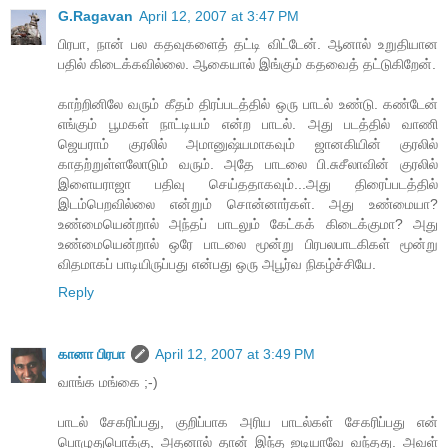
G.Ragavan
April 12, 2007 at 3:47 PM
பிரபா, நான் பல கதவுகளைத் தட்டி விட்டேன். ஆனால் உறுதியான
பதில் கிடைக்கவில்லை. ஆகையால் இங்கும் கதவைத் தட்டுகிறேன்.
காற்றினிலே வரும் கீதம் திரப்படத்தில் ஒரு பாடல் உண்டு. கண்டேன்
எங்கும் பூமகள் நாட்டியம் என்ற பாடல். அது படத்தில் வாணி
ஜெயராம் குரலில் அமானுஷ்யமாகவும் ஜானகியின் குரலில்
காதற்றுள்ளலோடும் வரும். அதே பாடலை பி.சுசீலாவின் குரலில்
இளையராஜா பதிவு செய்ததாகவும்...அது திரைப்படத்தில்
இடம்பெறவில்லை என்றும் சொன்னார்கள். அது உண்மையா?
உண்மையென்றால் அந்தப் பாடலும் கேட்கக் கிடைக்குமா? அது
உண்மையென்றால் ஒரே பாடலை மூன்று பிரபலபாடகிகள் மூன்று
விதமாகப் பாடியிருப்பது என்பது ஒரு அபூர்வ நிகழ்ச்சியே.
Reply
கானா பிரபா
April 12, 2007 at 3:49 PM
வாங்க மங்கை ;-)
பாடல் சேகரிப்பது, குறிப்பாக அரிய பாடல்கள் சேகரிப்பது என்
பொழுதுபொக்கு, அதனால் தான் இந்த ஐடியாவே வந்தது. அவள்