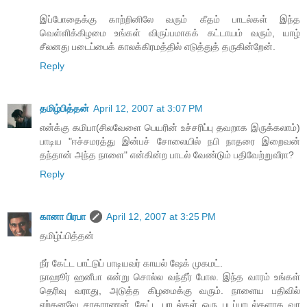
இப்போதைக்கு காற்றினிலே வரும் கீதம் பாடல்கள் இந்த
வெள்ளிக்கிழமை உங்கள் விருப்பமாகக் கட்டாயம் வரும், யாழ்
சீலனது படைப்பைக் காலக்கிரமத்தில் எடுத்துத் தருகின்றேன்.
Reply
தமிழ்பித்தன்
April 12, 2007 at 3:07 PM
என்க்கு கமிபா(சிலவேளை பெயரின் உச்சரிப்பு தவறாக இருக்கலாம்)
பாடிய "ஈச்சமரத்து இன்பச் சோலையில் நபி நாதரை இறைவன்
தந்தான் அந்த நாளை" என்கின்ற பாடல் வேண்டும் பதிவேற்றுவீரா?
Reply
கானா பிரபா
April 12, 2007 at 3:25 PM
தமிழ்ப்பித்தன்
நீர் கேட்ட பாட்டுப் பாடியவர் காயல் ஷேக் முகமட்.
நாஹூர் ஹனீபா என்று சொல்ல வந்தீர் போல. இந்த வாரம் உங்கள்
தெரிவு வராது, அடுத்த கிழமைக்கு வரும். நாளைய பதிவில்
ஏற்கனவே சாதாரணன் கேட்ட பாடல்கள் ஒரு படப்பாடல்களாக வர