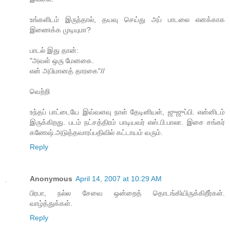
உங்களிடம் இருந்தால், தயவு செய்து அப் பாடலை எனக்காக
இணைக்க முடியுமா?
பாடல் இது தான்:
"அவள் ஒரு மேனகை.
என் அபிமானத் தாரகை"//
வெற்றி
உந்தப் பாட்டையே இவ்வளவு நாள் தேடினியள், ஜுஜுப்பி. என்னிடம்
இருக்கிறது. படம் நட்சத்திரம் பாடியவர் எஸ்.பி.பாலா. இசை சங்கர்
கணேஷ்.அடுத்தவாரப்பதிவில் கட்டாயம் வரும்.
Reply
Anonymous
April 14, 2007 at 10:29 AM
பிரபா, நல்ல சேவை ஒன்றைத் தொடங்கியிருக்கிறீர்கள்.
வாழ்த்துக்கள்.
Reply