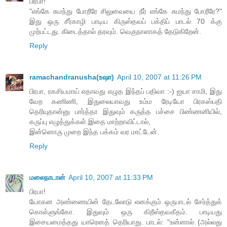
பிரபா!
"எங்கே சுமந்து போறீரே சிலுவையை நீர் எங்கே சுமந்து போறீரே?"
இது ஒரு சீர்காழி பாடிய கிருஸ்தவப் பக்திப் பாடல் 70 க்கு
முற்பட்டது. கிடைத்தால் தரவும். வெகுநாளாகத் தேடுகிறேன்.
Reply
ramachandranusha(உஷா)
April 10, 2007 at 11:26 PM
பிரபா, ரகசியமாய் எதாவது எழுத இந்தப் பதிவா :-) ஐயா சாமி, இது
வேற கணிணி, இதுலையாவது உம்ம ரேடியோ பிரகஸ்பதி
தெரியுதான்னு பார்த்தா இதுவும் கருத்த பச்சை பிண்ணனியில்,
கருப்பு எழுத்துக்கள்.இதை மாற்றாவிட்டால்,
இன்னொரு முறை இந்த பக்கம் வர மாட்டேன்.
Reply
மலைநாடான்
April 10, 2007 at 11:33 PM
பிரபா!
யோகன அண்ணையின் தேடலோடு எனக்கும் ஒருபாடல் சேர்த்துக்
கொள்ளுங்கோ. இதுவும் ஒரு கிறீஸ்தவகீதம். பாடியது
இசையமைத்தது யாரெனத் தெரியாது. பாடல்: "உன்னால் (அல்லது