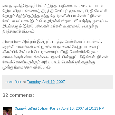
எனது ஒலித்தொகுப்பின் அடுத்த படிநிலையாக, உங்கள் பாடல்
தேர்வு விருப்பங்களைத் திருப்தி செய்யும் முகமாக, பிரதி வெள்ளி
தோறும் தேர்ந்தெடுத்த ஐந்து நேயர்களின் பாடல்கள் " நீங்கள்
கேட்டவை" யாக இடம் பெற இருக்கின்றன. பரீட்சார்த்த முறைப்படி
இடம்பெறும் இந்தப் பதிவுகள் உங்கள் ஆதரவைப் பொறுத்து
நிரந்தரமாக்கப்படும்.
திரையிசை அன்றும் இன்றும், ஈழத்து மெல்லிசைப் பாடல்கள்,
எழுச்சி கானங்கள் என்று உங்கள் ரசனைக்கேற்ற பாடலையும்
விரும்பிக் கேட்பவர் பெயர்களையும், பிரதி வெள்ளிக்கிழமை
காலைக்குள் கிடைக்கக்கூடியதாகப் பின்னூட்டமிடுங்கள். நீங்கள்
தேடிக்கொண்டிருக்கும் அரிய பாடல் பொக்கிஷங்களுக்கு
முன்னுரிமை கொடுக்கப்படும்.
கானா பிரபா
at
Tuesday, April 10, 2007
32 comments:
யோகன் பாரிஸ்(Johan-Paris)
April 10, 2007 at 10:13 PM