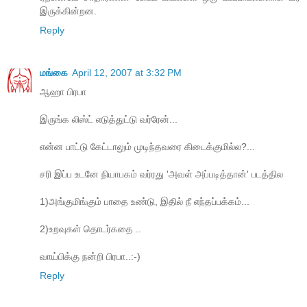
இருக்கின்றன.
Reply
மங்கை
April 12, 2007 at 3:32 PM
ஆஹா பிரபா
இருங்க லிஸ்ட் எடுத்துட்டு வர்ரேன்...
என்ன பாட்டு கேட்டாலும் முடிந்தவரை கிடைக்குமில்ல?...
சரி இப்ப உடனே நியாபகம் வர்ரது 'அவள் அப்படித்தான்' படத்தில
1)அங்குமிங்கும் பாதை உண்டு, இதில் நீ எந்தப்பக்கம்...
2)உறவுகள் தொடர்கதை ..
வாய்பிக்கு நன்றி பிரபா..:-)
Reply