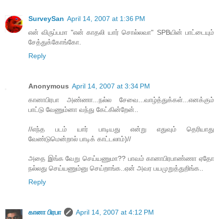
SurveySan
April 14, 2007 at 1:36 PM
என் விருப்பமா "என் காதலி யார் சொல்லவா" SPBயின் பாட்டையும்
சேத்துக்கோங்கோ.
Reply
Anonymous
April 14, 2007 at 3:34 PM
கானாபிரபா அண்ணா...நல்ல சேவை...வாழ்த்துக்கள்...எனக்கும்
பாட்டு வேணும்னா வந்து கேட்கின்றேன்..
//எந்த படம் யார் பாடியது என்று எதுவும் தெரியாது
வேண்டுமென்றால் பாடிக் காட்டலாம்)//
அதை இங்க வேறு செய்யணுமா?? பாவம் கானாபிரபாண்ணா ஏதோ
நல்லது செய்யணும்னு செய்றாங்க..ஏன் அவர பயமுறுத்துறிங்க..
Reply
கானா பிரபா
April 14, 2007 at 4:12 PM