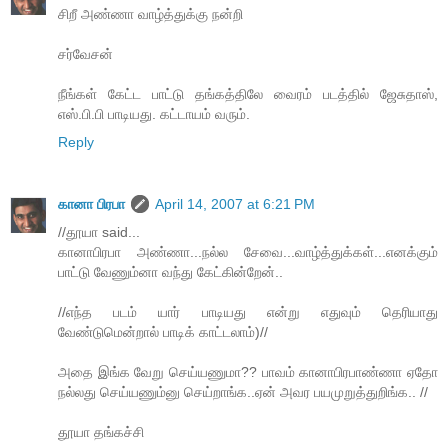
சிறீ அண்ணா வாழ்த்துக்கு நன்றி
சர்வேசன்
நீங்கள் கேட்ட பாட்டு தங்கத்திலே வைரம் படத்தில் ஜேசுதாஸ்,
எஸ்.பி.பி பாடியது. கட்டாயம் வரும்.
Reply
கானா பிரபா
April 14, 2007 at 6:21 PM
//தூயா said...
கானாபிரபா அண்ணா...நல்ல சேவை...வாழ்த்துக்கள்...எனக்கும்
பாட்டு வேணும்னா வந்து கேட்கின்றேன்..
//எந்த படம் யார் பாடியது என்று எதுவும் தெரியாது
வேண்டுமென்றால் பாடிக் காட்டலாம்)//
அதை இங்க வேறு செய்யணுமா?? பாவம் கானாபிரபாண்ணா ஏதோ
நல்லது செய்யணும்னு செய்றாங்க..ஏன் அவர பயமுறுத்துறிங்க.. //
தூயா தங்கச்சி