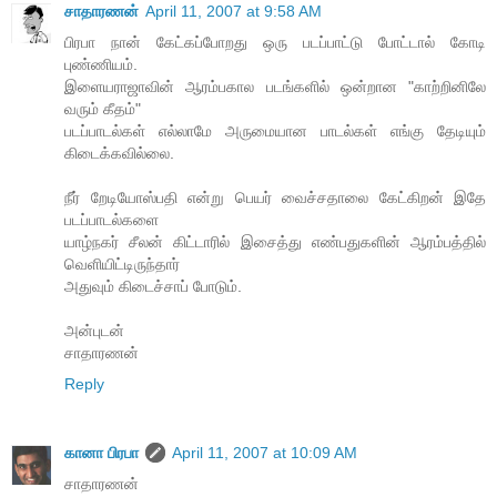
சாதாரணன்
April 11, 2007 at 9:58 AM
பிரபா நான் கேட்கப்போறது ஒரு படப்பாட்டு போட்டால் கோடி
புண்ணியம்.
இளையராஜாவின் ஆரம்பகால படங்களில் ஒன்றான "காற்றினிலே
வரும் கீதம்"
படப்பாடல்கள் எல்லாமே அருமையான பாடல்கள் எங்கு தேடியும்
கிடைக்கவில்லை.
நீர் றேடியோஸ்பதி என்று பெயர் வைச்சதாலை கேட்கிறன் இதே
படப்பாடல்களை
யாழ்நகர் சீலன் கிட்டாரில் இசைத்து எண்பதுகளின் ஆரம்பத்தில்
வெளியிட்டிருந்தார்
அதுவும் கிடைச்சாப் போடும்.
அன்புடன்
சாதாரணன்
Reply
கானா பிரபா
April 11, 2007 at 10:09 AM
சாதாரணன்