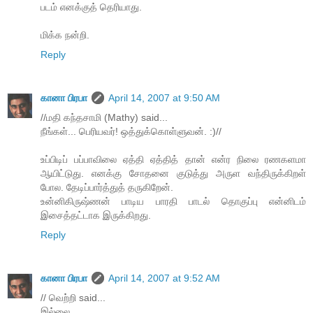
படம் எனக்குத் தெரியாது.
மிக்க நன்றி.
Reply
கானா பிரபா
April 14, 2007 at 9:50 AM
//மதி கந்தசாமி (Mathy) said...
நீங்கள்... பெரியவர்! ஒத்துக்கொள்ளுவன். :)//
உப்பிடிப் பப்பாவிலை ஏத்தி ஏத்தித் தான் என்ர நிலை ரணகளமா
ஆயிட்டுது. எனக்கு சோதனை குடுத்து அருள வந்திருக்கிறள்
போல. தேடிப்பார்த்துத் தருகிறேன்.
உன்னிகிருஷ்ணன் பாடிய பாரதி பாடல் தொகுப்பு என்னிடம்
இசைத்தட்டாக இருக்கிறது.
Reply
கானா பிரபா
April 14, 2007 at 9:52 AM
// வெற்றி said...
இல்லை.