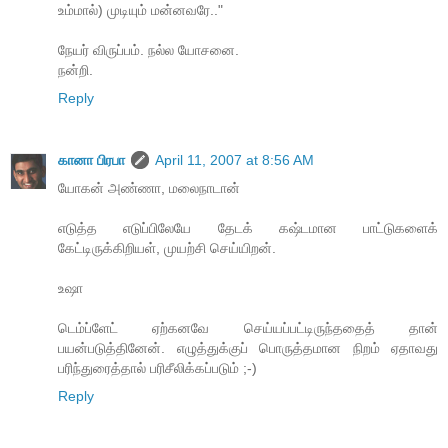
உம்மால்) முடியும் மன்னவரே.."
நேயர் விருப்பம். நல்ல யோசனை.
நன்றி.
Reply
கானா பிரபா
April 11, 2007 at 8:56 AM
யோகன் அண்ணா, மலைநாடான்
எடுத்த எடுப்பிலேயே தேடக் கஷ்டமான பாட்டுகளைக்
கேட்டிருக்கிறியள், முயற்சி செய்யிறன்.
உஷா
டெம்ப்ளேட் ஏற்கனவே செய்யப்பட்டிருந்ததைத் தான்
பயன்படுத்தினேன். எழுத்துக்குப் பொருத்தமான நிறம் ஏதாவது
பரிந்துரைத்தால் பரிசீலிக்கப்படும் ;-)
Reply