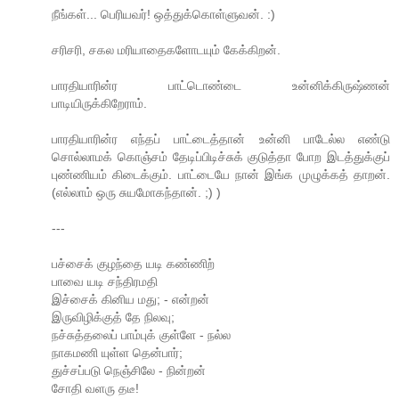
நீங்கள்... பெரியவர்! ஒத்துக்கொள்ளுவன். :)
சரிசரி, சகல மரியாதைகளோடயும் கேக்கிறன்.
பாரதியாரின்ர பாட்டொண்டை உன்னிக்கிருஷ்ணன்
பாடியிருக்கிறேராம்.
பாரதியாரின்ர எந்தப் பாட்டைத்தான் உன்னி பாடேல்ல எண்டு
சொல்லாமக் கொஞ்சம் தேடிப்பிடிச்சுக் குடுத்தா போற இடத்துக்குப்
புண்ணியம் கிடைக்கும். பாட்டையே நான் இங்க முழுக்கத் தாறன்.
(எல்லாம் ஒரு சுயமோகந்தான். ;) )
---
பச்சைக் குழந்தை யடி கண்ணிற்
பாவை யடி சந்திரமதி
இச்சைக் கினிய மது; - என்றன்
இருவிழிக்குத் தே நிலவு;
நச்சுத்தலைப் பாம்புக் குள்ளே - நல்ல
நாகமணி யுள்ள தென்பார்;
துச்சப்படு நெஞ்சிலே - நின்றன்
சோதி வளரு தடீ!