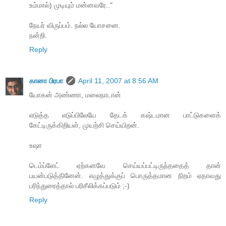
உம்மால்) முடியும் மன்னவரே.."
நேயர் விருப்பம். நல்ல யோசனை.
நன்றி.
Reply
கானா பிரபா
April 11, 2007 at 8:56 AM
யோகன் அண்ணா, மலைநாடான்
எடுத்த எடுப்பிலேயே தேடக் கஷ்டமான பாட்டுகளைக்
கேட்டிருக்கிறியள், முயற்சி செய்யிறன்.
உஷா
டெம்ப்ளேட் ஏற்கனவே செய்யப்பட்டிருந்ததைத் தான்
பயன்படுத்தினேன். எழுத்துக்குப் பொருத்தமான நிறம் ஏதாவது
பரிந்துரைத்தால் பரிசீலிக்கப்படும் ;-)
Reply