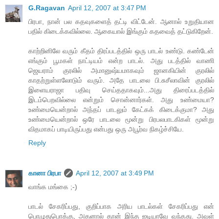
G.Ragavan
April 12, 2007 at 3:47 PM
பிரபா, நான் பல கதவுகளைத் தட்டி விட்டேன். ஆனால் உறுதியான
பதில் கிடைக்கவில்லை. ஆகையால் இங்கும் கதவைத் தட்டுகிறேன்.
காற்றினிலே வரும் கீதம் திரப்படத்தில் ஒரு பாடல் உண்டு. கண்டேன்
எங்கும் பூமகள் நாட்டியம் என்ற பாடல். அது படத்தில் வாணி
ஜெயராம் குரலில் அமானுஷ்யமாகவும் ஜானகியின் குரலில்
காதற்றுள்ளலோடும் வரும். அதே பாடலை பி.சுசீலாவின் குரலில்
இளையராஜா பதிவு செய்ததாகவும்...அது திரைப்படத்தில்
இடம்பெறவில்லை என்றும் சொன்னார்கள். அது உண்மையா?
உண்மையென்றால் அந்தப் பாடலும் கேட்கக் கிடைக்குமா? அது
உண்மையென்றால் ஒரே பாடலை மூன்று பிரபலபாடகிகள் மூன்று
விதமாகப் பாடியிருப்பது என்பது ஒரு அபூர்வ நிகழ்ச்சியே.
Reply
கானா பிரபா
April 12, 2007 at 3:49 PM
வாங்க மங்கை ;-)
பாடல் சேகரிப்பது, குறிப்பாக அரிய பாடல்கள் சேகரிப்பது என்
பொழுதுபொக்கு, அதனால் தான் இந்த ஐடியாவே வந்தது. அவள்