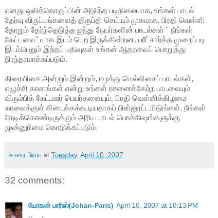
எனது ஒலித்தொகுப்பின் அடுத்த படிநிலையாக, உங்கள் பாடல்
தேர்வு விருப்பங்களைத் திருப்தி செய்யும் முகமாக, பிரதி வெள்ளி
தோறும் தேர்ந்தெடுத்த ஐந்து நேயர்களின் பாடல்கள் " நீங்கள்
கேட்டவை" யாக இடம் பெற இருக்கின்றன. பரீட்சார்த்த முறைப்படி
இடம்பெறும் இந்தப் பதிவுகள் உங்கள் ஆதரவைப் பொறுத்து
நிரந்தரமாக்கப்படும்.
திரையிசை அன்றும் இன்றும், ஈழத்து மெல்லிசைப் பாடல்கள்,
எழுச்சி கானங்கள் என்று உங்கள் ரசனைக்கேற்ற பாடலையும்
விரும்பிக் கேட்பவர் பெயர்களையும், பிரதி வெள்ளிக்கிழமை
காலைக்குள் கிடைக்கக்கூடியதாகப் பின்னூட்டமிடுங்கள். நீங்கள்
தேடிக்கொண்டிருக்கும் அரிய பாடல் பொக்கிஷங்களுக்கு
முன்னுரிமை கொடுக்கப்படும்.
கானா பிரபா
at
Tuesday, April 10, 2007
32 comments:
யோகன் பாரிஸ்(Johan-Paris)
April 10, 2007 at 10:13 PM