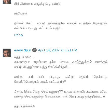
சிறீ அண்ணா வாழ்த்துக்கு நன்றி
சர்வேசன்
நீங்கள் கேட்ட பாட்டு தங்கத்திலே வைரம் படத்தில் ஜேசுதாஸ்,
எஸ்.பி.பி பாடியது. கட்டாயம் வரும்.
Reply
கானா பிரபா
April 14, 2007 at 6:21 PM
//தூயா said...
கானாபிரபா அண்ணா...நல்ல சேவை...வாழ்த்துக்கள்...எனக்கும்
பாட்டு வேணும்னா வந்து கேட்கின்றேன்..
//எந்த படம் யார் பாடியது என்று எதுவும் தெரியாது
வேண்டுமென்றால் பாடிக் காட்டலாம்)//
அதை இங்க வேறு செய்யணுமா?? பாவம் கானாபிரபாண்ணா ஏதோ
நல்லது செய்யணும்னு செய்றாங்க..ஏன் அவர பயமுறுத்துறிங்க.. //
தூயா தங்கச்சி