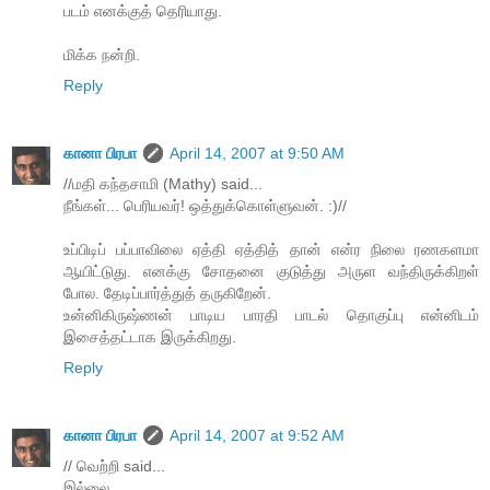
படம் எனக்குத் தெரியாது.
மிக்க நன்றி.
Reply
கானா பிரபா
April 14, 2007 at 9:50 AM
//மதி கந்தசாமி (Mathy) said...
நீங்கள்... பெரியவர்! ஒத்துக்கொள்ளுவன். :)//
உப்பிடிப் பப்பாவிலை ஏத்தி ஏத்தித் தான் என்ர நிலை ரணகளமா
ஆயிட்டுது. எனக்கு சோதனை குடுத்து அருள வந்திருக்கிறள்
போல. தேடிப்பார்த்துத் தருகிறேன்.
உன்னிகிருஷ்ணன் பாடிய பாரதி பாடல் தொகுப்பு என்னிடம்
இசைத்தட்டாக இருக்கிறது.
Reply
கானா பிரபா
April 14, 2007 at 9:52 AM
// வெற்றி said...
இல்லை.