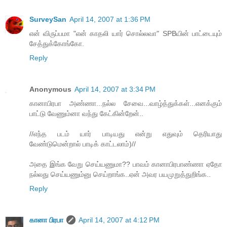
SurveySan
April 14, 2007 at 1:36 PM
என் விருப்பமா "என் காதலி யார் சொல்லவா" SPBயின் பாட்டையும்
சேத்துக்கோங்கோ.
Reply
Anonymous
April 14, 2007 at 3:34 PM
கானாபிரபா அண்ணா...நல்ல சேவை...வாழ்த்துக்கள்...எனக்கும்
பாட்டு வேணும்னா வந்து கேட்கின்றேன்..
//எந்த படம் யார் பாடியது என்று எதுவும் தெரியாது
வேண்டுமென்றால் பாடிக் காட்டலாம்)//
அதை இங்க வேறு செய்யணுமா?? பாவம் கானாபிரபாண்ணா ஏதோ
நல்லது செய்யணும்னு செய்றாங்க..ஏன் அவர பயமுறுத்துறிங்க..
Reply
கானா பிரபா
April 14, 2007 at 4:12 PM