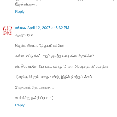
இருக்கின்றன.
Reply
மங்கை
April 12, 2007 at 3:32 PM
ஆஹா பிரபா
இருங்க லிஸ்ட் எடுத்துட்டு வர்ரேன்...
என்ன பாட்டு கேட்டாலும் முடிந்தவரை கிடைக்குமில்ல?...
சரி இப்ப உடனே நியாபகம் வர்ரது 'அவள் அப்படித்தான்' படத்தில
1)அங்குமிங்கும் பாதை உண்டு, இதில் நீ எந்தப்பக்கம்...
2)உறவுகள் தொடர்கதை ..
வாய்பிக்கு நன்றி பிரபா..:-)
Reply