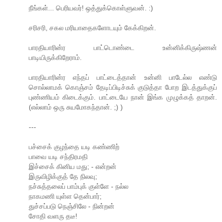
நீங்கள்... பெரியவர்! ஒத்துக்கொள்ளுவன். :)
சரிசரி, சகல மரியாதைகளோடயும் கேக்கிறன்.
பாரதியாரின்ர பாட்டொண்டை உன்னிக்கிருஷ்ணன்
பாடியிருக்கிறேராம்.
பாரதியாரின்ர எந்தப் பாட்டைத்தான் உன்னி பாடேல்ல எண்டு
சொல்லாமக் கொஞ்சம் தேடிப்பிடிச்சுக் குடுத்தா போற இடத்துக்குப்
புண்ணியம் கிடைக்கும். பாட்டையே நான் இங்க முழுக்கத் தாறன்.
(எல்லாம் ஒரு சுயமோகந்தான். ;) )
---
பச்சைக் குழந்தை யடி கண்ணிற்
பாவை யடி சந்திரமதி
இச்சைக் கினிய மது; - என்றன்
இருவிழிக்குத் தே நிலவு;
நச்சுத்தலைப் பாம்புக் குள்ளே - நல்ல
நாகமணி யுள்ள தென்பார்;
துச்சப்படு நெஞ்சிலே - நின்றன்
சோதி வளரு தடீ!