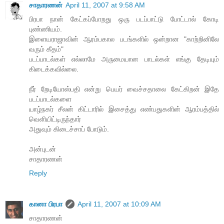
சாதாரணன்
April 11, 2007 at 9:58 AM
பிரபா நான் கேட்கப்போறது ஒரு படப்பாட்டு போட்டால் கோடி
புண்ணியம்.
இளையராஜாவின் ஆரம்பகால படங்களில் ஒன்றான "காற்றினிலே
வரும் கீதம்"
படப்பாடல்கள் எல்லாமே அருமையான பாடல்கள் எங்கு தேடியும்
கிடைக்கவில்லை.
நீர் றேடியோஸ்பதி என்று பெயர் வைச்சதாலை கேட்கிறன் இதே
படப்பாடல்களை
யாழ்நகர் சீலன் கிட்டாரில் இசைத்து எண்பதுகளின் ஆரம்பத்தில்
வெளியிட்டிருந்தார்
அதுவும் கிடைச்சாப் போடும்.
அன்புடன்
சாதாரணன்
Reply
கானா பிரபா
April 11, 2007 at 10:09 AM
சாதாரணன்