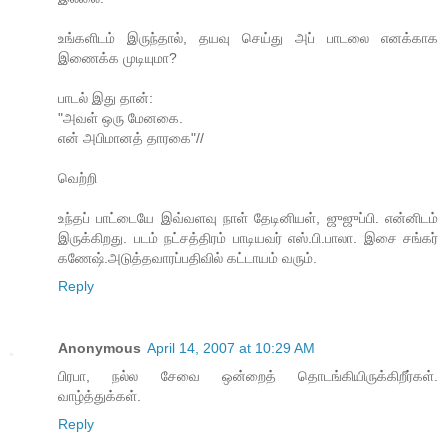
உங்களிடம் இருந்தால், தயவு செய்து அப் பாடலை எனக்காக
இணைக்க முடியுமா?
பாடல் இது தான்:
"அவள் ஒரு மேனகை.
என் அபிமானத் தாரகை"//
வெற்றி
உந்தப் பாட்டையே இவ்வளவு நாள் தேடினியள், ஜுஜுப்பி. என்னிடம்
இருக்கிறது. படம் நட்சத்திரம் பாடியவர் எஸ்.பி.பாலா. இசை சங்கர்
கணேஷ்.அடுத்தவாரப்பதிவில் கட்டாயம் வரும்.
Reply
Anonymous
April 14, 2007 at 10:29 AM
பிரபா, நல்ல சேவை ஒன்றைத் தொடங்கியிருக்கிறீர்கள்.
வாழ்த்துக்கள்.
Reply