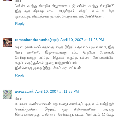
பிரபா!
"எங்கே சுமந்து போறீரே சிலுவையை நீர் எங்கே சுமந்து போறீரே?"
இது ஒரு சீர்காழி பாடிய கிருஸ்தவப் பக்திப் பாடல் 70 க்கு
முற்பட்டது. கிடைத்தால் தரவும். வெகுநாளாகத் தேடுகிறேன்.
Reply
ramachandranusha(உஷா)
April 10, 2007 at 11:26 PM
பிரபா, ரகசியமாய் எதாவது எழுத இந்தப் பதிவா :-) ஐயா சாமி, இது
வேற கணிணி, இதுலையாவது உம்ம ரேடியோ பிரகஸ்பதி
தெரியுதான்னு பார்த்தா இதுவும் கருத்த பச்சை பிண்ணனியில்,
கருப்பு எழுத்துக்கள்.இதை மாற்றாவிட்டால்,
இன்னொரு முறை இந்த பக்கம் வர மாட்டேன்.
Reply
மலைநாடான்
April 10, 2007 at 11:33 PM
பிரபா!
யோகன அண்ணையின் தேடலோடு எனக்கும் ஒருபாடல் சேர்த்துக்
கொள்ளுங்கோ. இதுவும் ஒரு கிறீஸ்தவகீதம். பாடியது
இசையமைத்தது யாரெனத் தெரியாது. பாடல்: "உன்னால் (அல்லது