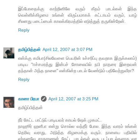
இப்போதைக்கு காற்றினிலே வரும் கீதம் பாடல்கள் இந்த
வெள்ளிக்கிழமை உங்கள் விருப்பமாகக் கட்டாயம் வரும், யாழ்
சீலனது படைப்பைக் காலக்கிரமத்தில் எடுத்துத் தருகின்றேன்.
Reply
தமிழ்பித்தன்
April 12, 2007 at 3:07 PM
என்க்கு கமிபா(சிலவேளை பெயரின் உச்சரிப்பு தவறாக இருக்கலாம்)
பாடிய "ஈச்சமரத்து இன்பச் சோலையில் நபி நாதரை இறைவன்
தந்தான் அந்த நாளை" என்கின்ற பாடல் வேண்டும் பதிவேற்றுவீரா?
Reply
கானா பிரபா
April 12, 2007 at 3:25 PM
தமிழ்ப்பித்தன்
நீர் கேட்ட பாட்டுப் பாடியவர் காயல் ஷேக் முகமட்.
நாஹூர் ஹனீபா என்று சொல்ல வந்தீர் போல. இந்த வாரம் உங்கள்
தெரிவு வராது, அடுத்த கிழமைக்கு வரும். நாளைய பதிவில்
ஏற்கனவே சாதாரணன் கேட்ட பாடல்கள் ஒரு படப்பாடல்களாக வர