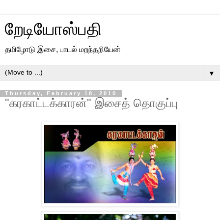
றேடியோஸ்பதி
தமிழோடு இசை, பாடல் மறந்தறியேன்
▼
Thursday, February 18, 2010
"கரகாட்டக்காரன்" இசைத் தொகுப்பு