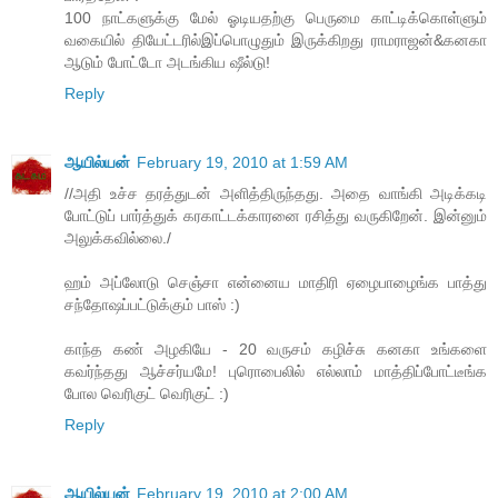
100 நாட்களுக்கு மேல் ஓடியதற்கு பெருமை காட்டிக்கொள்ளும்
வகையில் தியேட்டரில்இப்பொழுதும் இருக்கிறது ராமராஜன்&கனகா
ஆடும் போட்டோ அடங்கிய ஷீல்டு!
Reply
ஆயில்யன்
February 19, 2010 at 1:59 AM
//அதி உச்ச தரத்துடன் அளித்திருந்தது. அதை வாங்கி அடிக்கடி
போட்டுப் பார்த்துக் கரகாட்டக்காரனை ரசித்து வருகிறேன். இன்னும்
அலுக்கவில்லை./
ஹம் அப்லோடு செஞ்சா என்னைய மாதிரி ஏழைபாழைங்க பாத்து
சந்தோஷப்பட்டுக்கும் பாஸ் :)
காந்த கண் அழகியே - 20 வருசம் கழிச்சு கனகா உங்களை
கவர்ந்தது ஆச்சர்யமே! புரொபைலில் எல்லாம் மாத்திப்போட்டீங்க
போல வெரிகுட் வெரிகுட் :)
Reply
ஆயில்யன்
February 19, 2010 at 2:00 AM