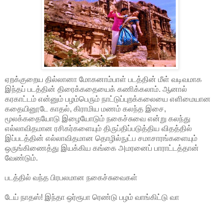
ஏறக்குறைய தில்லானா மோகனாம்பாள் படத்தின் மீள் வடிவமாக
இந்தப் படத்தின் திரைக்கதையைக் கணிக்கலாம். ஆனால்
கரகாட்டம் என்னும் பழம்பெரும் நாட்டுப்புறக்கலையை எளிமையான
கதையினூடே காதல், கிராமிய மணம் கலந்த இசை,
மூலக்கதையோடு இழையோடும் நகைச்சுவை என்று கலந்து
எல்லாவிதமான ரசிகர்களையும் திருப்திப்படுத்திய விதத்தில்
இப்படத்தின் எல்லாவிதமான தொழில்நுட்ப சமாசாரங்களையும்
ஒருங்கிணைத்து இயக்கிய கங்கை அமரனைப் பாராட்டத்தான்
வேண்டும்.
படத்தில் வந்த பிரபலமான நகைச்சுவைகள்
டேய் நாதஸ்! இந்தா ஒர்ரூபா ரெண்டு பழம் வாங்கிட்டு வா