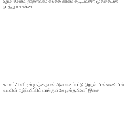
உறுமி மேளம், நாதஸ்வரம் கலக்க கரகம் ஆடியவாறே முத்தையன்
நடத்தும் சண்டை
காமாட்சி வீட்டில் முத்தையன் அவமானப்பட்டு நிற்றல், பின்னணியில்
வயலின் ஆர்ப்பரிப்பில் மாங்குயிலே பூங்குயிலே" இசை