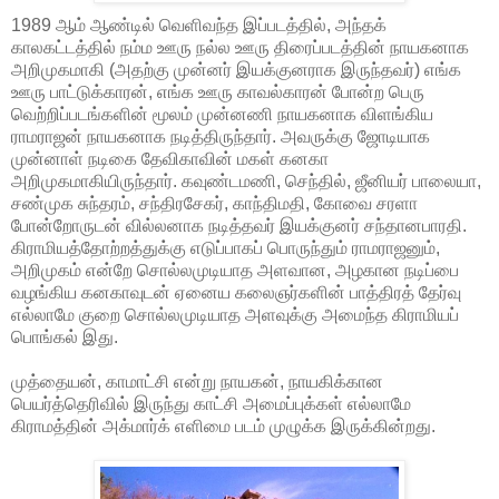
1989 ஆம் ஆண்டில் வெளிவந்த இப்படத்தில், அந்தக்
காலகட்டத்தில் நம்ம ஊரு நல்ல ஊரு திரைப்படத்தின் நாயகனாக
அறிமுகமாகி (அதற்கு முன்னர் இயக்குனராக இருந்தவர்) எங்க
ஊரு பாட்டுக்காரன், எங்க ஊரு காவல்காரன் போன்ற பெரு
வெற்றிப்படங்களின் மூலம் முன்னணி நாயகனாக விளங்கிய
ராமராஜன் நாயகனாக நடித்திருந்தார். அவருக்கு ஜோடியாக
முன்னாள் நடிகை தேவிகாவின் மகள் கனகா
அறிமுகமாகியிருந்தார். கவுண்டமணி, செந்தில், ஜீனியர் பாலையா,
சண்முக சுந்தரம், சந்திரசேகர், காந்திமதி, கோவை சரளா
போன்றோருடன் வில்லனாக நடித்தவர் இயக்குனர் சந்தானபாரதி.
கிராமியத்தோற்றத்துக்கு எடுப்பாகப் பொருந்தும் ராமராஜனும்,
அறிமுகம் என்றே சொல்லமுடியாத அளவான, அழகான நடிப்பை
வழங்கிய கனகாவுடன் ஏனைய கலைஞர்களின் பாத்திரத் தேர்வு
எல்லாமே குறை சொல்லமுடியாத அளவுக்கு அமைந்த கிராமியப்
பொங்கல் இது.
முத்தையன், காமாட்சி என்று நாயகன், நாயகிக்கான
பெயர்த்தெரிவில் இருந்து காட்சி அமைப்புக்கள் எல்லாமே
கிராமத்தின் அக்மார்க் எளிமை படம் முழுக்க இருக்கின்றது.