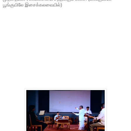
பூங்குயிலே இசைக்கலவையில்)