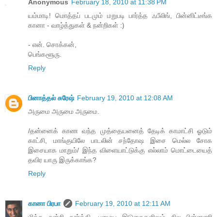
Anonymous
February 18, 2010 at 11:38 PM
யம்மாடி! மொத்தப் படமும் மறுபடி பார்த்த ஃபீலிங், பின்னிட்டீங்க
கானா - வாழ்த்துகள் & நன்றிகள் :)
- என். சொக்கன்,
பெங்களூரு.
Reply
பினாத்தல் சுரேஷ்
February 19, 2010 at 12:08 AM
அருமை அருமை அருமை.
/தன்னைக் காண வந்த முத்தையனைத் தேடிக் காமாட்சி ஓடும்
காட்சி, மாங்குயிலே பாடலின் சந்தோஷ இசை மெல்ல சோக
இசையாக மாறும்/ இந்த விளையாட்டுக்கு எல்லாம் மொட்டையைத்
தவிர யாரு இருக்காங்க?
Reply
கானா பிரபா
February 19, 2010 at 12:11 AM