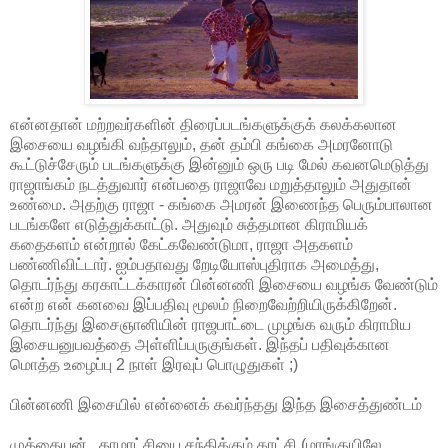
என்னதான் மற்றவர்களின் திரைப்படங்களுக்குக் கலக்கலான
இசையை வழங்கி வந்தாலும், தன் தம்பி கங்கை அமரனோடு
கூட்டுச்சேரும் படங்களுக்கு இன்னும் ஒரு படி மேல் கவனமெடுத்து
ராஜாங்கம் நடத்துவார் என்பதை ராஜாவே மறுத்தாலும் அதுதான்
உண்மை. அதற்கு ராஜா - கங்கை அமரன் இணைந்த பெரும்பாலான
படங்களே எடுத்துக்காட்டு. அதுவும் சுத்தமான கிராமியக்
கதைகளம் என்றால் கேட்கவேண்டுமா, ராஜா அதகளம்
பண்ணிவிட்டார். ஐம்பதாவது றேடியோஸ்புதிராக அமைத்து,
தொடர்ந்து கரகாட்டக்காரன் பின்னணி இசையை வழங்க வேண்டும்
என்ற என் கனவை இப்பதிவு மூலம் நிறைவேற்றியிருக்கிறேன்.
தொடர்ந்து இசைஞானியின் ராஜபாட்டை முழங்க வரும் கிராமிய
இசையனுபவத்தை அள்ளிப்பருகுங்கள். இந்தப் பதிவுக்கான
மொத்த உழைப்பு 2 நாள் இரவுப் பொழுதுகள் ;)
பின்னணி இசையில் என்னைக் கவர்ந்தது இந்த இசைத்துண்டம்
முத்தையன் , காமாட்சியை சந்திக்கும் காட்சி (மாங்குயிலே