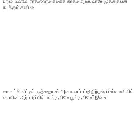
உறுமி மேளம், நாதஸ்வரம் கலக்க கரகம் ஆடியவாறே முத்தையன்
நடத்தும் சண்டை
காமாட்சி வீட்டில் முத்தையன் அவமானப்பட்டு நிற்றல், பின்னணியில்
வயலின் ஆர்ப்பரிப்பில் மாங்குயிலே பூங்குயிலே" இசை