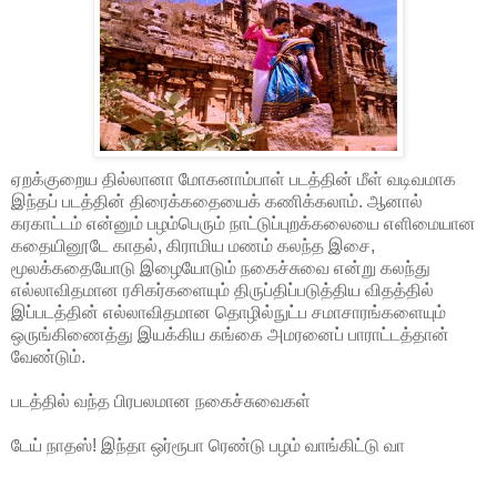
ஏறக்குறைய தில்லானா மோகனாம்பாள் படத்தின் மீள் வடிவமாக
இந்தப் படத்தின் திரைக்கதையைக் கணிக்கலாம். ஆனால்
கரகாட்டம் என்னும் பழம்பெரும் நாட்டுப்புறக்கலையை எளிமையான
கதையினூடே காதல், கிராமிய மணம் கலந்த இசை,
மூலக்கதையோடு இழையோடும் நகைச்சுவை என்று கலந்து
எல்லாவிதமான ரசிகர்களையும் திருப்திப்படுத்திய விதத்தில்
இப்படத்தின் எல்லாவிதமான தொழில்நுட்ப சமாசாரங்களையும்
ஒருங்கிணைத்து இயக்கிய கங்கை அமரனைப் பாராட்டத்தான்
வேண்டும்.
படத்தில் வந்த பிரபலமான நகைச்சுவைகள்
டேய் நாதஸ்! இந்தா ஒர்ரூபா ரெண்டு பழம் வாங்கிட்டு வா