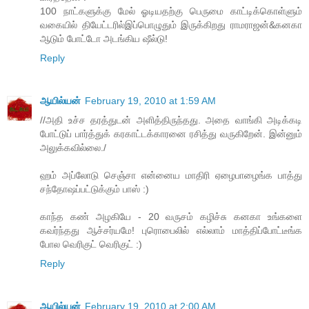
100 நாட்களுக்கு மேல் ஓடியதற்கு பெருமை காட்டிக்கொள்ளும்
வகையில் தியேட்டரில்இப்பொழுதும் இருக்கிறது ராமராஜன்&கனகா
ஆடும் போட்டோ அடங்கிய ஷீல்டு!
Reply
ஆயில்யன்
February 19, 2010 at 1:59 AM
//அதி உச்ச தரத்துடன் அளித்திருந்தது. அதை வாங்கி அடிக்கடி
போட்டுப் பார்த்துக் கரகாட்டக்காரனை ரசித்து வருகிறேன். இன்னும்
அலுக்கவில்லை./
ஹம் அப்லோடு செஞ்சா என்னைய மாதிரி ஏழைபாழைங்க பாத்து
சந்தோஷப்பட்டுக்கும் பாஸ் :)
காந்த கண் அழகியே - 20 வருசம் கழிச்சு கனகா உங்களை
கவர்ந்தது ஆச்சர்யமே! புரொபைலில் எல்லாம் மாத்திப்போட்டீங்க
போல வெரிகுட் வெரிகுட் :)
Reply
ஆயில்யன்
February 19, 2010 at 2:00 AM