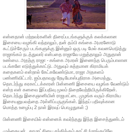
என்னதான் மற்றவர்களின் திரைப்படங்களுக்குக் கலக்கலான
இசையை வழங்கி வந்தாலும், தன் தம்பி கங்கை அமரனோடு
கூட்டுச்சேரும் படங்களுக்கு இன்னும் ஒரு படி மேல் கவனமெடுத்து
ராஜாங்கம் நடத்துவார் என்பதை ராஜாவே மறுத்தாலும் அதுதான்
உண்மை. அதற்கு ராஜா - கங்கை அமரன் இணைந்த பெரும்பாலான
படங்களே எடுத்துக்காட்டு. அதுவும் சுத்தமான கிராமியக்
கதைகளம் என்றால் கேட்கவேண்டுமா, ராஜா அதகளம்
பண்ணிவிட்டார். ஐம்பதாவது றேடியோஸ்புதிராக அமைத்து,
தொடர்ந்து கரகாட்டக்காரன் பின்னணி இசையை வழங்க வேண்டும்
என்ற என் கனவை இப்பதிவு மூலம் நிறைவேற்றியிருக்கிறேன்.
தொடர்ந்து இசைஞானியின் ராஜபாட்டை முழங்க வரும் கிராமிய
இசையனுபவத்தை அள்ளிப்பருகுங்கள். இந்தப் பதிவுக்கான
மொத்த உழைப்பு 2 நாள் இரவுப் பொழுதுகள் ;)
பின்னணி இசையில் என்னைக் கவர்ந்தது இந்த இசைத்துண்டம்
முத்தையன் , காமாட்சியை சந்திக்கும் காட்சி (மாங்குயிலே