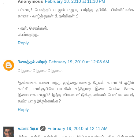
Anonymous
February 18, 2010 at 11:38 PM
யம்மாடி! மொத்தப் படமும் மறுபடி பார்த்த ஃபீலிங், பின்னிட்டீங்க
கானா - வாழ்த்துகள் & நன்றிகள் :)
- என். சொக்கன்,
பெங்களூரு.
Reply
பினாத்தல் சுரேஷ்
February 19, 2010 at 12:08 AM
அருமை அருமை அருமை.
/தன்னைக் காண வந்த முத்தையனைத் தேடிக் காமாட்சி ஓடும்
காட்சி, மாங்குயிலே பாடலின் சந்தோஷ இசை மெல்ல சோக
இசையாக மாறும்/ இந்த விளையாட்டுக்கு எல்லாம் மொட்டையைத்
தவிர யாரு இருக்காங்க?
Reply
கானா பிரபா
February 19, 2010 at 12:11 AM