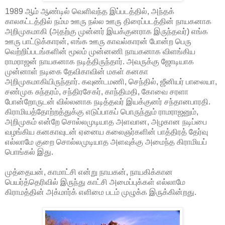
1989 ஆம் ஆண்டில் வெளிவந்த இப்படத்தில், அந்தக்
காலகட்டத்தில் நம்ம ஊரு நல்ல ஊரு திரைப்படத்தின் நாயகனாக
அறிமுகமாகி (அதற்கு முன்னர் இயக்குனராக இருந்தவர்) எங்க
ஊரு பாட்டுக்காரன், எங்க ஊரு காவல்காரன் போன்ற பெரு
வெற்றிப்படங்களின் மூலம் முன்னணி நாயகனாக விளங்கிய
ராமராஜன் நாயகனாக நடித்திருந்தார். அவருக்கு ஜோடியாக
முன்னாள் நடிகை தேவிகாவின் மகள் கனகா
அறிமுகமாகியிருந்தார். கவுண்டமணி, செந்தில், ஜீனியர் பாலையா,
சண்முக சுந்தரம், சந்திரசேகர், காந்திமதி, கோவை சரளா
போன்றோருடன் வில்லனாக நடித்தவர் இயக்குனர் சந்தானபாரதி.
கிராமியத்தோற்றத்துக்கு எடுப்பாகப் பொருந்தும் ராமராஜனும்,
அறிமுகம் என்றே சொல்லமுடியாத அளவான, அழகான நடிப்பை
வழங்கிய கனகாவுடன் ஏனைய கலைஞர்களின் பாத்திரத் தேர்வு
எல்லாமே குறை சொல்லமுடியாத அளவுக்கு அமைந்த கிராமியப்
பொங்கல் இது.
முத்தையன், காமாட்சி என்று நாயகன், நாயகிக்கான
பெயர்த்தெரிவில் இருந்து காட்சி அமைப்புக்கள் எல்லாமே
கிராமத்தின் அக்மார்க் எளிமை படம் முழுக்க இருக்கின்றது.