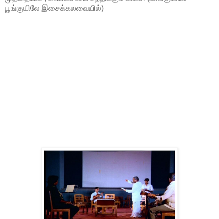
பூங்குயிலே இசைக்கலவையில்)