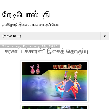
றேடியோஸ்பதி
தமிழோடு இசை, பாடல் மறந்தறியேன்
▼
Thursday, February 18, 2010
"கரகாட்டக்காரன்" இசைத் தொகுப்பு