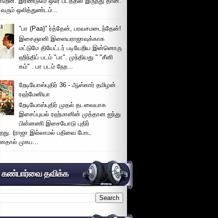
்றேன். இரண்டுமே ஒரே படத்தில் இருந்து தான்.
 வரும் ஒலித்துண்டம்...
"பா (Paa)" ர்த்தேன், பரவசமடைந்தேன்!
இசைஞானி இளையராஜாவுக்காக
மட்டுமே தியேட்டர் படியேறிய இன்னொரு
ஹிந்திப் படம் "பா". முந்தியது " "சீனி
கம்" . பா படம் நேற...
றேடியோஸ்புதிர் 36 - ஆஸ்கார் தமிழன்
ரஹ்மேனியா
றேடியோஸ்புதிர் முதல் தடவையாக
இசைப்புயல் ரஹ்மானின் முத்தான ஐந்து
பின்னணி இசையோடு புதிர்
்றது. (ராஜா இல்லாமல் பதிவை போட
னதால் முகப...
் கண்பார்வை தவிக்க