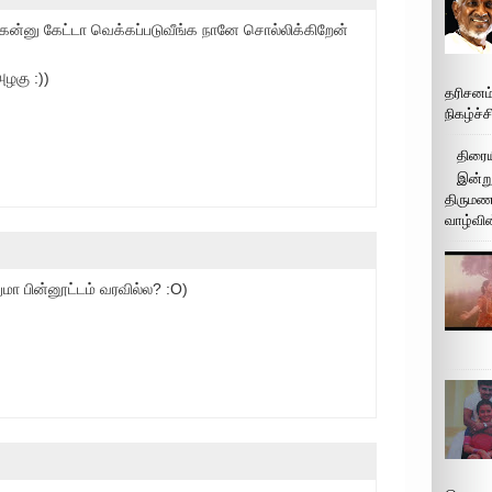
ங்கன்னு கேட்டா வெக்கப்படுவீங்க நானே சொல்லிக்கிறேன்
ழகு :))
தரிசனம
நிகழ்ச்
திரைய
இன்று
திருமண 
வாழ்வின
.
மா பின்னூட்டம் வரவில்ல? :O)