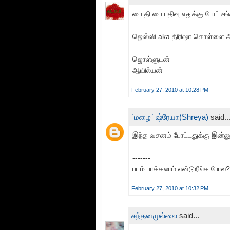
பை தி பை பதிவு எதுக்கு போட்டீ
ஜெஸ்ஸி aka திரிஷா கொள்ளை அ
ஜொள்ளுடன்
ஆயில்யன்
February 27, 2010 at 10:28 PM
`மழை` ஷ்ரேயா(Shreya)
said..
இந்த வசனம் போட்டதுக்கு இன்னு
-------
படம் பாக்கலாம் என்டுறீங்க போல?
February 27, 2010 at 10:32 PM
சந்தனமுல்லை
said...