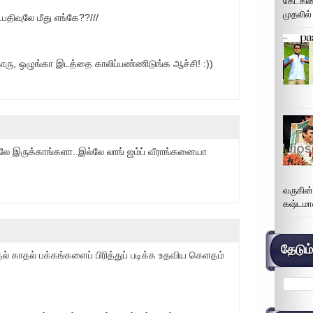
கேட்கின
முதலில்
.பதிவுலே மீது எங்கே??///
்காரு, ஒழுங்கா இடத்தை காலிப்பண்ணிடுங்க ஆச்சி! :))
ுலே இருக்காங்களா..இல்லே லாங் ஜம்ப் வீராங்கனையா
வருகின
கஷ்டமா
தேடும
ல் காதல் பக்கங்களைப் பிரித்துப் படிக்க உதவிய கெளதம்