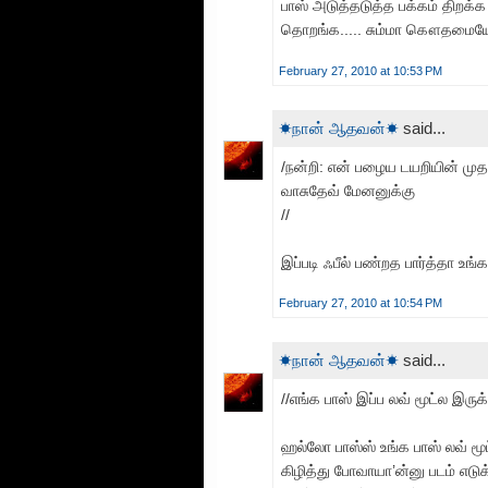
பாஸ் அடுத்தடுத்த பக்கம் திறக்
தொறங்க..... சும்மா கௌதமையே க
February 27, 2010 at 10:53 PM
☀நான் ஆதவன்☀
said...
/நன்றி: என் பழைய டயறியின் முத
வாசுதேவ் மேனனுக்கு
//
இப்படி ஃபீல் பண்றத பார்த்தா உங
February 27, 2010 at 10:54 PM
☀நான் ஆதவன்☀
said...
//எங்க பாஸ் இப்ப லவ் மூட்ல இரு
ஹல்லோ பாஸ்ஸ் உங்க பாஸ் லவ் மூ
கிழித்து போவாயா’ன்னு படம் எடு