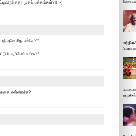
இசையமை
்டியிருந்ததா முதல் பக்கங்கள்?!! :-)
..பதிவுலே மீது எங்கே??
வந்திரு
பின்னணி
டும் படிப்போர் சங்கம்!
பட்டைய
கதை என்னாச்சு?
வருகின்