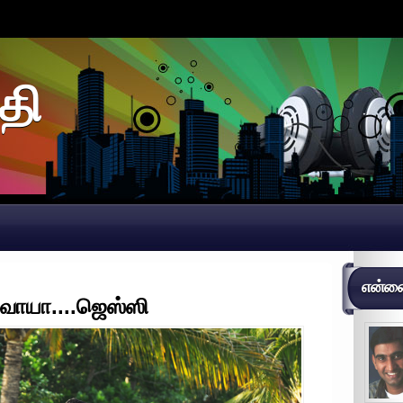
தி
என்னைப
வாயா....ஜெஸ்ஸி