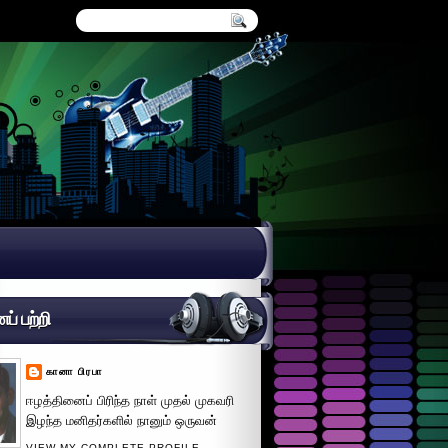
் பற்றி
கானா பிரபா
ஈழத்தினைப் பிரிந்த நாள் முதல் முகவரி
இழந்த மனிதர்களில் நானும் ஒருவன்
VIEW MY COMPLETE PROFILE