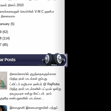
ாதலர் தினம் 2010
ிரைக்கலைஞன் கொச்சின் V.M.C ஹனீபா
நினைவாக
January
(5)
9
(62)
8
(114)
7
(85)
ar Posts
திரையிசையில் குழந்தைகளுக்கான
பிறந்த நாள் பாடல்கள் ஐம்பது
ட்விட்டர் வழியாக நண்பர் @ RajRuba
பிறந்த நாள் பாடல்களின் பட்டியல் ஒன்று
தரமுடியுமா என்று கேட்டார். நாம்
்குறதே எண்பதுகளின் பாடல்கள...
இசைஞானி இளையராஜாவின் பத்துப்