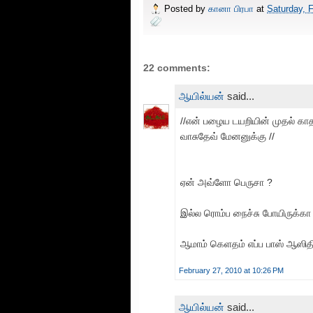
Posted by
கானா பிரபா
at
Saturday, 
22 comments:
ஆயில்யன்
said...
//என் பழைய டயறியின் முதல் காத
வாசுதேவ் மேனனுக்கு //
ஏன் அவ்ளோ பெருசா ?
இல்ல ரொம்ப நைச்சு போயிருக்கா 
ஆமாம் கெளதம் எப்ப பாஸ் ஆஸிதி
February 27, 2010 at 10:26 PM
ஆயில்யன்
said...