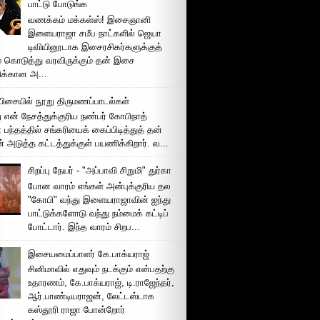
பாட்டு போடுங்க
வணக்கம் மக்கள்ஸ்! இசைஞானி
இளையராஜா சமீப நாட்களில் ஜெயா
டிவியினூடாக இசைரசிகர்களுக்குத்
் கொடுத்து வரவிருக்கும் தன் இசை
சிக்கான அ...
ிசையில் நூறு திருமணப்பாடல்கள்
 என் நேசத்துக்குரிய நண்பர் கோபிநாத்
பந்தத்தில் சங்கரியைக் கைப்பிடித்துத் தன்
் அடுத்த கட்டத்துக்குள் பயணிக்கிறார். வ...
சிறப்பு நேயர் - "அப்பாவி சிறுமி" துர்கா
போன வாரம் எங்கள் அன்புக்குரிய தல
"கோபி" வந்து இளையராஜாவின் ஐந்து
பாட்டுக்களோடு வந்து நம்மைக் கட்டிப்
போட்டார். இந்த வாரம் சிறப...
இசையமைப்பாளர் கே.பாக்யராஜ்
சினிமாவில் எதுவும் நடக்கும் என்பதற்கு
உதாரணம், கே.பாக்யராஜ், டி.ராஜேந்தர்,
ஆர்.பாண்டியராஜன், லேட்டஸ்டாக
கஸ்தூரி ராஜா போன்றோர்