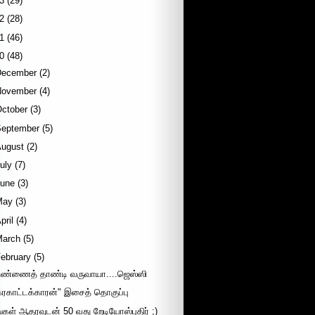
3
(29)
2
(28)
1
(46)
0
(48)
December
(2)
November
(4)
October
(3)
September
(5)
August
(2)
uly
(7)
June
(3)
May
(3)
pril
(4)
March
(5)
ebruary
(5)
ிண்ணைத் தாண்டி வருவாயா....ஜெஸ்ஸி
கரகாட்டக்காரன்" இசைத் தொகுப்பு
ங்கள் ஆதரவுடன் 50 வது றேடியோஸ்புதிர் ;)