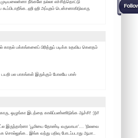
க முடியலைன்னா நீங்களே நல்லா எச்சித்தொட்டு
Follo
ூப்பிடாதீங்க..ஹி ஹி அப்புறம் டென்சனாகிடுவாரு
ல் காதல் பக்கங்களைப் பிரித்துப் படிக்க உதவிய கெளதம்
்க டயறி பல பாகங்கள் இருக்கும் போலயே பாஸ்
க்காரு, ஒழுங்கா இடத்தை காலிப்பண்ணிடுங்க ஆச்சி! :))//
ட்ல இருந்தார்னா ’பூமியை தோண்டி வருவாயா’.... ’நிலவை
க்க சொல்லுங்க.. இங்க வந்து பதிவு போடப்படாது ஆமா..