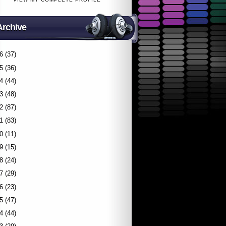
Archive
6
(37)
5
(36)
4
(44)
3
(48)
2
(87)
1
(83)
0
(11)
9
(15)
8
(24)
7
(29)
6
(23)
5
(47)
4
(44)