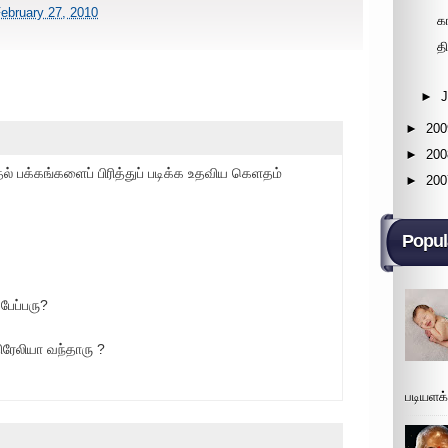
February 27, 2010
க
த
►
►
200
►
200
ல் பக்கங்களைப் பிரித்துப் படிக்க உதவிய கெளதம்
►
200
Popul
பேப்பரு?
ரேலியா வந்தாரு ?
படியளக