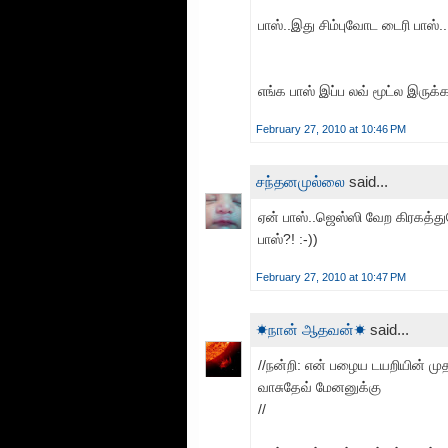
பாஸ்..இது சிம்புவோட டைரி பாஸ்..
எங்க பாஸ் இப்ப லவ் மூட்ல இருக
February 27, 2010 at 10:46 PM
சந்தனமுல்லை
said...
ஏன் பாஸ்..ஜெஸ்ஸி வேற கிரகத்த
பாஸ்?! :-))
February 27, 2010 at 10:47 PM
☀நான் ஆதவன்☀
said...
//நன்றி: என் பழைய டயறியின் முத
வாசுதேவ் மேனனுக்கு
//