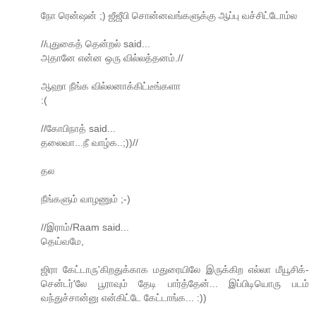
நோ ரென்ஷன் ;) ஜீஜீபி சொன்னவங்களுக்கு ஆப்பு வச்சிட்டோம்ல
//புதுகைத் தென்றல் said...
அதானே என்ன ஒரு வில்லத்தனம்.//
ஆஹா நீங்க வில்லனாக்கிட்டீங்களா
:(
//கோபிநாத் said...
தலைவா...நீ வாழ்க..;))//
தல
நீங்களும் வாழணும் ;-)
//இராம்/Raam said...
தெய்வமே,
ஜிரா கேட்டாரு'கிறதுக்காக மதுரையிலே இருக்கிற எல்லா மீயூசிக்-
சென்டர்'லே பூராவும் தேடி பார்த்தேன்... இப்பிடியொரு படம்
வந்துச்சான்னு என்கிட்டே கேட்டாங்க... :))