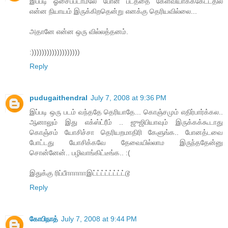
இப்படி ஓசைப்படாமலே போன படத்தை கேள்வியாகக்கேட்டதில்
என்ன நியாயம் இருக்கிறதென்று எனக்கு தெரியவில்லை...
அதானே என்ன ஒரு வில்லத்தனம்.
:)))))))))))))))))))
Reply
pudugaithendral
July 7, 2008 at 9:36 PM
இப்படி ஒரு படம் வந்ததே தெரியாதே... கொஞ்சமும் எதிர்பார்க்கல..
ஆனாலும் இது எக்ஸ்ட்ரீம் .. ஜுஜிபியாவும் இருக்கக்கூடாது
கொஞ்சம் யோசிச்சா தெரியறமாதிரி கேளுங்க.. போனத்டவை
போட்டது யோசிக்கவே தேவையில்லாம இருந்ததேன்னு
சொன்னேன்.. பழிவாங்கிட்டீங்க.. :(
இதுக்கு ரிப்பீஈஈஈஈஈஇட்ட்ட்ட்ட்ட்ட்ட்டூ
Reply
கோபிநாத்
July 7, 2008 at 9:44 PM