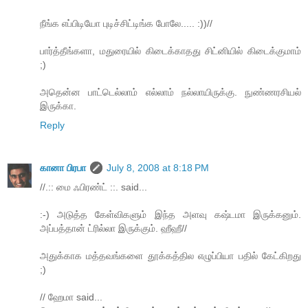
நீங்க எப்பிடியோ புடிச்சிட்டிங்க போலே..... :))//
பார்த்தீங்களா, மதுரையில் கிடைக்காதது சிட்னியில் கிடைக்குமாம்
;)
அதென்ன பாட்டெல்லாம் எல்லாம் நல்லாயிருக்கு. நுண்ணரசியல்
இருக்கா.
Reply
கானா பிரபா
July 8, 2008 at 8:18 PM
//.:: மை ஃபிரண்ட் ::. said...
:-) அடுத்த கேள்விகளும் இந்த அளவு கஷ்டமா இருக்கனும்.
அப்பத்தான் ட்ரில்லா இருக்கும். ஹீஹீ//
அதுக்காக மத்தவங்களை தூக்கத்தில எழுப்பியா பதில் கேட்கிறது
;)
// ஹேமா said...