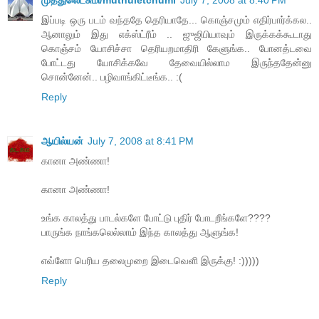
முத்துலெட்சுமி/muthuletchumi
July 7, 2008 at 8:40 PM
இப்படி ஒரு படம் வந்ததே தெரியாதே... கொஞ்சமும் எதிர்பார்க்கல..
ஆனாலும் இது எக்ஸ்ட்ரீம் .. ஜுஜிபியாவும் இருக்கக்கூடாது
கொஞ்சம் யோசிச்சா தெரியறமாதிரி கேளுங்க.. போனத்டவை
போட்டது யோசிக்கவே தேவையில்லாம இருந்ததேன்னு
சொன்னேன்.. பழிவாங்கிட்டீங்க.. :(
Reply
ஆயில்யன்
July 7, 2008 at 8:41 PM
கானா அண்ணா!
கானா அண்ணா!
உங்க காலத்து பாடல்களே போட்டு புதிர் போடறீங்களே????
பாருங்க நாங்கலெல்லாம் இந்த காலத்து ஆளுங்க!
எவ்ளோ பெரிய தலைமுறை இடைவெளி இருக்கு! :)))))
Reply