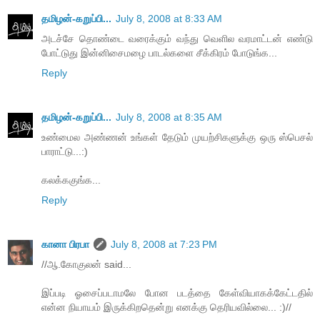
தமிழன்-கறுப்பி...
July 8, 2008 at 8:33 AM
அடச்சே தொண்டை வரைக்கும் வந்து வெளில வரமாட்டன் எண்டு
போட்டுது இன்னிசைமழை பாடல்களை சீக்கிரம் போடுங்க...
Reply
தமிழன்-கறுப்பி...
July 8, 2008 at 8:35 AM
உண்மைல அண்ணன் உங்கள் தேடும் முயற்சிகளுக்கு ஒரு ஸ்பெசல்
பாராட்டு...:)
கலக்ககுங்க...
Reply
கானா பிரபா
July 8, 2008 at 7:23 PM
//ஆ.கோகுலன் said...
இப்படி ஓசைப்படாமலே போன படத்தை கேள்வியாகக்கேட்டதில்
என்ன நியாயம் இருக்கிறதென்று எனக்கு தெரியவில்லை... :)//