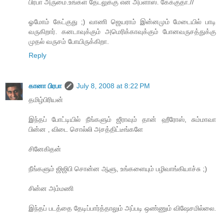
பிரபா அருமை.உங்கள் தேடலுக்கு என் அப்ளாஸ். கேக்குதா.//
ஓமோம் கேட்குது ;) வாணி ஜெயராம் இன்னமும் மேடையில் பாடி
வருகிறார். கனடாவுக்கும் அமெரிக்காவுக்கும் போனவருசத்துக்கு
முதல் வருசம் போயிருக்கிறா.
Reply
கானா பிரபா
July 8, 2008 at 8:22 PM
தமிழ்பிரியன்
இந்தப் போட்டியில் நீங்களும் ஜீராவும் தான் ஹீரோஸ், சும்மாவா
பின்ன , விடை சொல்லி அசத்திட்டீங்களே
சினேகிதன்
நீங்களும் ஜிஜிபி சொன்ன ஆளு, உங்களையும் பழிவாங்கியாச்சு ;)
சின்ன அம்மணி
இந்தப் படத்தை தேடிப்பார்த்தாலும் அப்படி ஒண்ணும் விஷேசமில்லை.