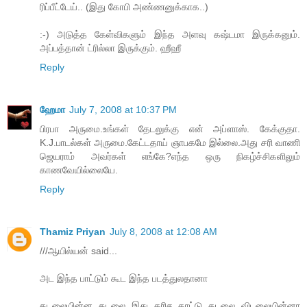
ரிப்பீட்டேய்.. (இது கோபி அண்ணனுக்காக..)
:-) அடுத்த கேள்விகளும் இந்த அளவு கஷ்டமா இருக்கனும்.
அப்பத்தான் ட்ரில்லா இருக்கும். ஹீஹீ
Reply
ஹேமா
July 7, 2008 at 10:37 PM
பிரபா அருமை.உங்கள் தேடலுக்கு என் அப்ளாஸ். கேக்குதா.
K.J.பாடல்கள் அருமை.கேட்டதாய் ஞாபகமே இல்லை.அது சரி வாணி
ஜெயராம் அவர்கள் எங்கே?எந்த ஒரு நிகழ்ச்சிகளிலும்
காணவேயில்லையே.
Reply
Thamiz Priyan
July 8, 2008 at 12:08 AM
///ஆயில்யன் said...
அட இந்த பாட்டும் கூட இந்த படத்துலதானா
கடலையின்ன கடலை இது கரிச காட்டு கடலை விடலையின்னா