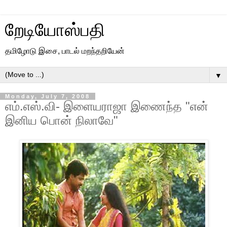
றேடியோஸ்பதி
தமிழோடு இசை, பாடல் மறந்தறியேன்
▼
Monday, July 7, 2008
எம்.எஸ்.வி- இளையராஜா இணைந்த "என்
இனிய பொன் நிலாவே"