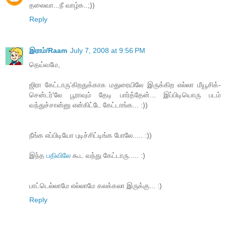
தலைவா...நீ வாழ்க..;))
Reply
இராம்/Raam
July 7, 2008 at 9:56 PM
தெய்வமே,
ஜிரா கேட்டாரு'கிறதுக்காக மதுரையிலே இருக்கிற எல்லா மீயூசிக்-
சென்டர்'லே பூராவும் தேடி பார்த்தேன்... இப்பிடியொரு படம்
வந்துச்சான்னு என்கிட்டே கேட்டாங்க... :))
நீங்க எப்பிடியோ புடிச்சிட்டிங்க போலே..... :))
இந்த
பதிவிலே
கூட வந்து கேட்டாரு..... :)
பாட்டெல்லாமே எல்லாமே கலக்கலா இருக்கு... :)
Reply