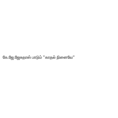
கே.ஜே.ஜேசுதாஸ் பாடும் "காதல் நினைவே"