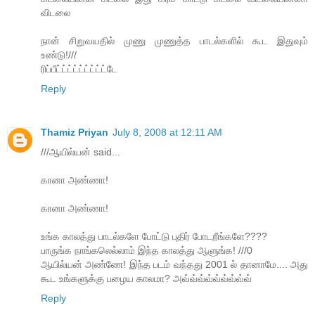
விடலை
நான் சிறுவயதில் முணு முணுத்த பாடல்களில் கூட இதுவும்
உண்டு!///
ரிப்பீட்ட்ட்ட்ட்ட்ட்ட்ட்டே
Reply
Thamiz Priyan
July 8, 2008 at 12:11 AM
///ஆயில்யன் said...
கானா அண்ணா!
கானா அண்ணா!
உங்க காலத்து பாடல்களே போட்டு புதிர் போடறீங்களே????
பாருங்க நாங்கலெல்லாம் இந்த காலத்து ஆளுங்க! ///0
ஆயில்யன் அண்ணே! இந்த படம் வந்தது 2001 ல் தானாமே.... அது
கூட உங்களுக்கு பழைய காலமா? அவ்வ்வ்வ்வ்வ்வ்வ்வ்
Reply