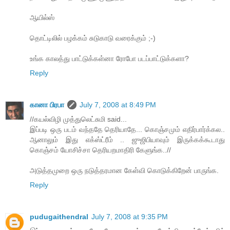
ஆயில்ஸ்
தொட்டிலில் பழக்கம் சுடுகாடு வரைக்கும் ;-)
உங்க காலத்து பாட்டுக்கள்னா ரோபோ படப்பாட்டுக்களா?
Reply
கானா பிரபா
July 7, 2008 at 8:49 PM
//கயல்விழி முத்துலெட்சுமி said...
இப்படி ஒரு படம் வந்ததே தெரியாதே... கொஞ்சமும் எதிர்பார்க்கல..
ஆனாலும் இது எக்ஸ்ட்ரீம் .. ஜுஜிபியாவும் இருக்கக்கூடாது
கொஞ்சம் யோசிச்சா தெரியறமாதிரி கேளுங்க..//
அடுத்தமுறை ஒரு நடுத்தரமான கேள்வி கொடுக்கிறேன் பாருங்க.
Reply
pudugaithendral
July 7, 2008 at 9:35 PM