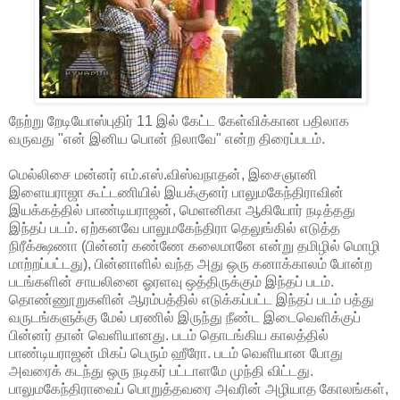
நேற்று றேடியோஸ்புதிர் 11 இல் கேட்ட கேள்விக்கான பதிலாக
வருவது "என் இனிய பொன் நிலாவே" என்ற திரைப்படம்.
மெல்லிசை மன்னர் எம்.எஸ்.விஸ்வநாதன், இசைஞானி
இளையராஜா கூட்டணியில் இயக்குனர் பாலுமகேந்திராவின்
இயக்கத்தில் பாண்டியராஜன், மெளனிகா ஆகியோர் நடித்தது
இந்தப் படம். ஏற்கனவே பாலுமகேந்திரா தெலுங்கில் எடுத்த
நிரீக்க்ஷணா (பின்னர் கண்ணே கலைமானே என்று தமிழில் மொழி
மாற்றப்பட்டது), பின்னாளில் வந்த அது ஒரு கனாக்காலம் போன்ற
படங்களின் சாயலினை ஓரளவு ஒத்திருக்கும் இந்தப் படம்.
தொண்ணூறுகளின் ஆரம்பத்தில் எடுக்கப்பட்ட இந்தப் படம் பத்து
வருடங்களுக்கு மேல் பரணில் இருந்து நீண்ட இடைவெளிக்குப்
பின்னர் தான் வெளியானது. படம் தொடங்கிய காலத்தில்
பாண்டியராஜன் மிகப் பெரும் ஹீரோ. படம் வெளியான போது
அவரைக் கடந்து ஒரு நடிகர் பட்டாளமே முந்தி விட்டது.
பாலுமகேந்திராவைப் பொறுத்தவரை அவரின் அழியாத கோலங்கள்,