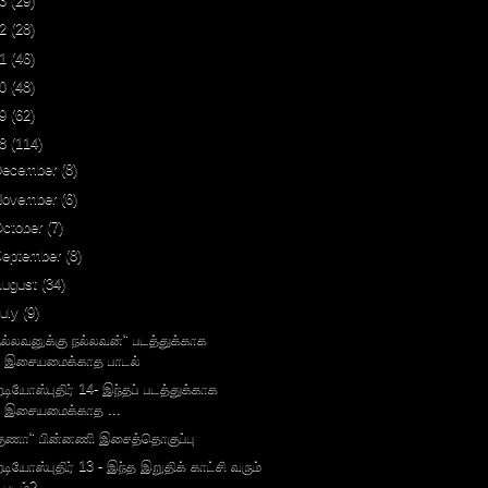
3
(29)
2
(28)
1
(46)
0
(48)
9
(62)
8
(114)
December
(8)
November
(6)
October
(7)
September
(8)
August
(34)
uly
(9)
நல்லவனுக்கு நல்லவன்" படத்துக்காக
இசையமைக்காத பாடல்
ேடியோஸ்புதிர் 14- இந்தப் படத்துக்காக
இசையமைக்காத ...
குணா" பின்னணி இசைத்தொகுப்பு
ேடியோஸ்புதிர் 13 - இந்த இறுதிக் காட்சி வரும்
படம்?