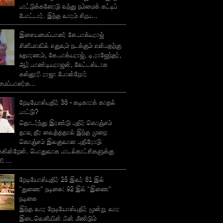
பாட்டுக்களோடு வந்து நம்மைக் கட்டிப்
போட்டார். இந்த வாரம் சிறப...
இசையமைப்பாளர் கே.பாக்யராஜ்
சினிமாவில் எதுவும் நடக்கும் என்பதற்கு
உதாரணம், கே.பாக்யராஜ், டி.ராஜேந்தர்,
ஆர்.பாண்டியராஜன், லேட்டஸ்டாக
கஸ்தூரி ராஜா போன்றோர்
ப்பாளர்க...
றேடியோஸ்புதிர் 38 - கடிகாரக் காதல்
பாட்டு்?
தொடர்ந்து இரண்டு புதிர் கொஞ்சம்
தாவு தீர வைத்ததால் இந்த முறை
கொஞ்சம் இலகுவான புதிரோடு
க்கின்றேன். பொதுவாக பாடல்காட்சிகளுக்கு
 ...
றேடியோஸ்புதிர் 25 இவர் 81 இல்
"துணை" நடிகை: 92 இல் "இணை"
நடிகை
இந்த வார றேடியோஸ்புதிர் மூன்று வார
இடைவெளியின் பின் மீண்டும்