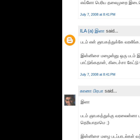
எவ்ளோ பெரிய தலைமுறை இடைவெள
July 7, 2008 at 8:41 PM
ILA (a) இளா
said...
படம் என் ஞாபகத்துக்கே வரலீங்க.
இன்னிசை மழைன்னு ஒரு படம் இர
பாட்டுங்கதான், கிடைச்சா கேட்டு
July 7, 2008 at 8:41 PM
கானா பிரபா
said...
இளா
படம் ஞாபகத்துக்கு வரலைன்னா பர
தெரியாதாமெ ;)
இன்னிசை மழை படப்பாடல்கள் வந்த