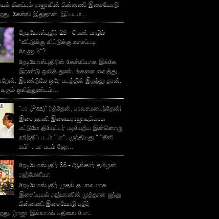
ைக் கிளப்பும் ராஜாவின் பின்னணி இசையோடு
றது. கேள்வி இதுதான். இப்படம...
றேடியோஸ்புதிர் 28 - பெண் பாடும்
"வீட்டுக்கு விட்டுக்கு வாசப்படி
வேணும்"?
றேடியோஸ்புதிரின் கேள்வியாக இங்கே
இரண்டு ஒலித் துண்டங்களை வைத்து
்றேன். இரண்டுமே ஒரே படத்தில் இருந்து தான்.
 வரும் ஒலித்துண்டம்...
"பா (Paa)" ர்த்தேன், பரவசமடைந்தேன்!
இசைஞானி இளையராஜாவுக்காக
மட்டுமே தியேட்டர் படியேறிய இன்னொரு
ஹிந்திப் படம் "பா". முந்தியது " "சீனி
கம்" . பா படம் நேற...
றேடியோஸ்புதிர் 36 - ஆஸ்கார் தமிழன்
ரஹ்மேனியா
றேடியோஸ்புதிர் முதல் தடவையாக
இசைப்புயல் ரஹ்மானின் முத்தான ஐந்து
பின்னணி இசையோடு புதிர்
்றது. (ராஜா இல்லாமல் பதிவை போட