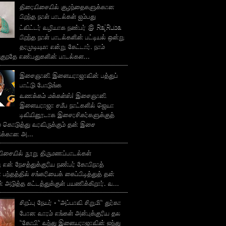
திரையிசையில் குழந்தைகளுக்கான
பிறந்த நாள் பாடல்கள் ஐம்பது
ட்விட்டர் வழியாக நண்பர் @ RajRuba
பிறந்த நாள் பாடல்களின் பட்டியல் ஒன்று
தரமுடியுமா என்று கேட்டார். நாம்
்குறதே எண்பதுகளின் பாடல்கள...
இசைஞானி இளையராஜாவின் பத்துப்
பாட்டு போடுங்க
வணக்கம் மக்கள்ஸ்! இசைஞானி
இளையராஜா சமீப நாட்களில் ஜெயா
டிவியினூடாக இசைரசிகர்களுக்குத்
் கொடுத்து வரவிருக்கும் தன் இசை
சிக்கான அ...
ிசையில் நூறு திருமணப்பாடல்கள்
 என் நேசத்துக்குரிய நண்பர் கோபிநாத்
பந்தத்தில் சங்கரியைக் கைப்பிடித்துத் தன்
் அடுத்த கட்டத்துக்குள் பயணிக்கிறார். வ...
சிறப்பு நேயர் - "அப்பாவி சிறுமி" துர்கா
போன வாரம் எங்கள் அன்புக்குரிய தல
"கோபி" வந்து இளையராஜாவின் ஐந்து