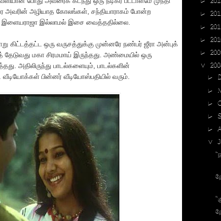
►
201
வெளியான போது அவரைக் கடந்து ஒரு நடிகர் பட்டாளமே முந்தி
ரை அவரின் அழியாத கோலங்கள், சந்தியாராகம் போன்ற
►
201
கும் இளையராஜா இல்லாமல் இசை வைத்ததில்லை.
►
201
►
201
று கிட்டத்தட்ட ஒரு வருசத்துக்கு முன்னரே நண்பர் ஜீரா அன்புக்
►
200
ைத் தேடுவது மகா சிரமமாய் இருந்தது. அண்மையில் ஒரு
▼
200
்தது. அதிலிருந்து பாடல்களையும், பாடல்களின்
. வீடியோக்கள் பின்னர் வீடியோஸ்பதியில் வரும்.
►
►
►
►
►
▼
J
"
ற
"
ற