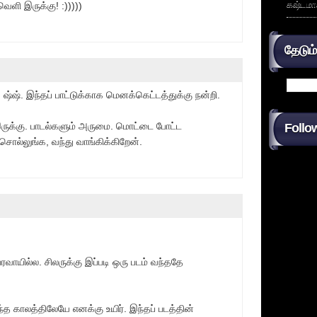
கஷ்டமா
ி இருக்கு! :)))))
தேடும
 ஷ்ஷ். இந்தப் பாட்டுக்காக மெனக்கெட்டத்துக்கு நன்றி.
ுக்கு. பாடல்களும் அருமை. மொட்டை போட்ட
Follo
 சொல்லுங்க, வந்து வாங்கிக்கிறேன்.
வாயில்ல. சிலருக்கு இப்படி ஒரு படம் வந்ததே
 காலத்திலேயே எனக்கு உயிர். இந்தப் படத்தின்