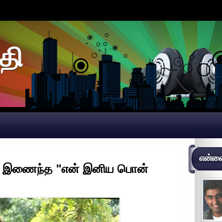
தி
என்னைப
ஜா இணைந்த "என் இனிய பொன்