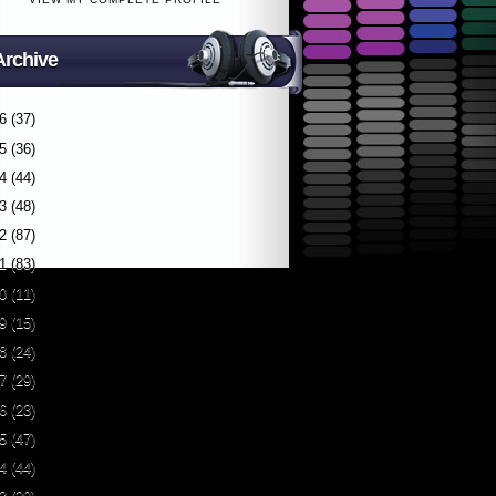
Archive
6
(37)
5
(36)
4
(44)
3
(48)
2
(87)
1
(83)
0
(11)
9
(15)
8
(24)
7
(29)
6
(23)
5
(47)
4
(44)