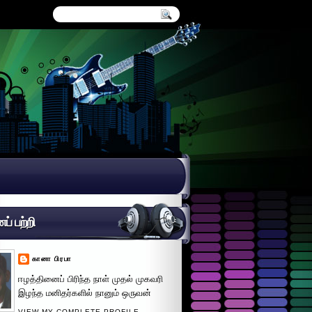
் பற்றி
கானா பிரபா
ஈழத்தினைப் பிரிந்த நாள் முதல் முகவரி
இழந்த மனிதர்களில் நானும் ஒருவன்
VIEW MY COMPLETE PROFILE