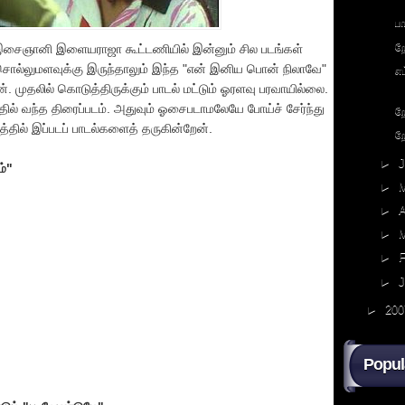
ப
ற
 இசைஞானி இளையராஜா கூட்டணியில் இன்னும் சில படங்கள்
சொல்லுமளவுக்கு இருந்தாலும் இந்த "என் இனிய பொன் நிலாவே"
எ
ான். முதலில் கொடுத்திருக்கும் பாடல் மட்டும் ஓரளவு பரவாயில்லை.
் வந்த திரைப்படம். அதுவும் ஓசைபடாமலேயே போய்ச் சேர்ந்து
ற
த்தில் இப்படப் பாடல்களைத் தருகின்றேன்.
ற
►
ம்"
►
►
A
►
►
F
►
►
200
Popul