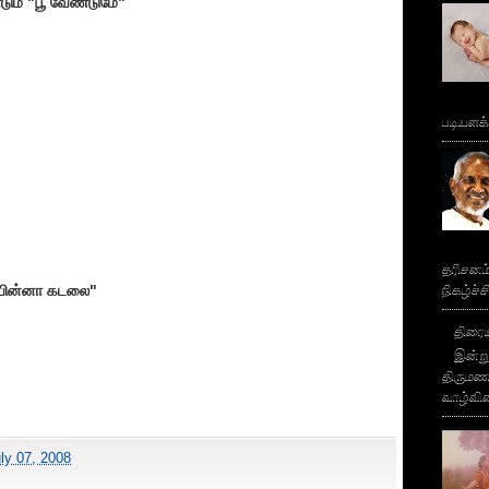
டும் "பூ வேண்டுமே"
படியளக
தரிசனம
நிகழ்ச்
லையின்னா கடலை"
திரைய
இன்று
திருமண 
வாழ்வின
ly 07, 2008