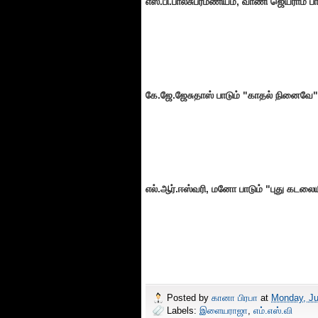
எஸ்.பி.பாலசுப்ரமணியம், வாணி ஜெயராம் பா
கே.ஜே.ஜேசுதாஸ் பாடும் "காதல் நினைவே"
எல்.ஆர்.ஈஸ்வரி, மனோ பாடும் "புது கட
Posted by
கானா பிரபா
at
Monday, Ju
Labels:
இளையராஜா
,
எம்.எஸ்.வி