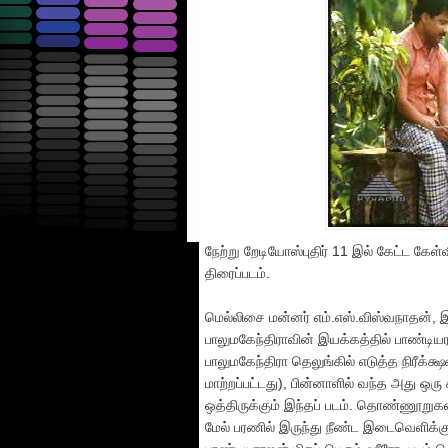
நேற்று றேடியோஸ்புதிர் 11 இல் கேட்ட க
திரைப்படம்.
மெல்லிசை மன்னர் எம்.எஸ்.விஸ்வநாதன்
பாலுமகேந்திராவின் இயக்கத்தில் பாண்டி
பாலுமகேந்திரா தெலுங்கில் எடுத்த நிரீ
மாற்றப்பட்டது), பின்னாளில் வந்த அது 
ஒத்திருக்கும் இந்தப் படம். தொண்ணூறுகளின
மேல் பரணில் இருந்து நீண்ட இடைவெளிக்க