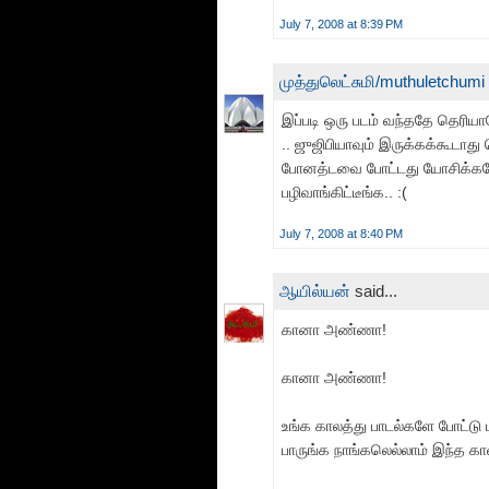
July 7, 2008 at 8:39 PM
முத்துலெட்சுமி/muthuletchumi
இப்படி ஒரு படம் வந்ததே தெரியாத
.. ஜுஜிபியாவும் இருக்கக்கூடாத
போனத்டவை போட்டது யோசிக்கவ
பழிவாங்கிட்டீங்க.. :(
July 7, 2008 at 8:40 PM
ஆயில்யன்
said...
கானா அண்ணா!
கானா அண்ணா!
உங்க காலத்து பாடல்களே போட்டு 
பாருங்க நாங்கலெல்லாம் இந்த க