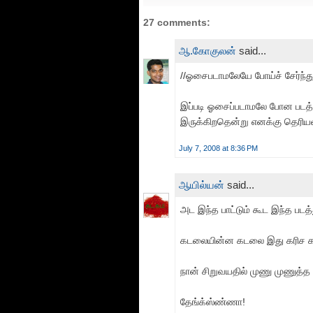
27 comments:
ஆ.கோகுலன்
said...
//ஓசைபடாமலேயே போய்ச் சேர்ந்து 
இப்படி ஓசைப்படாமலே போன படத்
இருக்கிறதென்று எனக்கு தெரியவி
July 7, 2008 at 8:36 PM
ஆயில்யன்
said...
அட இந்த பாட்டும் கூட இந்த பட
கடலையின்ன கடலை இது கரிச க
நான் சிறுவயதில் முணு முணுத்த 
தேங்க்ஸ்ண்ணா!