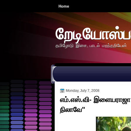
Home
றேடியோஸ்ப
தமிழோடு இசை, பாடல் மறந்தறியேன்
Monday, July 7, 2008
எம்.எஸ்.வி- இளையரா
நிலாவே"