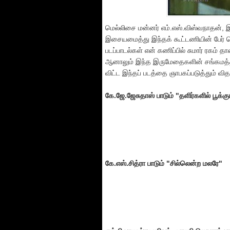
மெல்லிசை மன்னர் எம்.எஸ்.விஸ்வநாதன்,
இசையமைத்து இந்தக் கூட்டணியின் பேர் 
படப்பாடல்கள் என் கணிப்பில் சுமார் ரகம் த
ஆனாலும் இந்த இருமேதைகளின் சங்கமத்தில
விட்ட இந்தப் படத்தை ஞாபகப்படுத்தும் வித
கே.ஜே.ஜேசுதாஸ் பாடும் "தளிர்களில் பூக்கு
கே.எஸ்.சித்ரா பாடும் "சில்லென்ற மலரே"