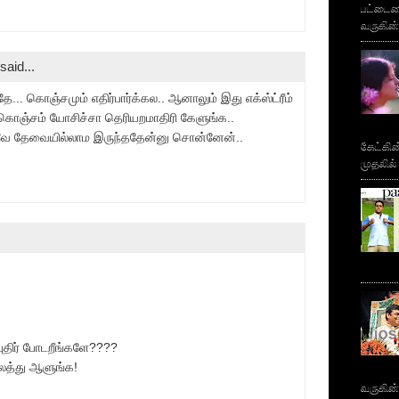
பட்டைய
வருகின்
said...
ே... கொஞ்சமும் எதிர்பார்க்கல.. ஆனாலும் இது எக்ஸ்ட்ரீம்
ு கொஞ்சம் யோசிச்சா தெரியறமாதிரி கேளுங்க..
ே தேவையில்லாம இருந்ததேன்னு சொன்னேன்..
கேட்கின
முதலில்
புதிர் போடறீங்களே????
ாலத்து ஆளுங்க!
வருகின