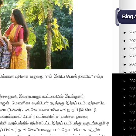
Blog 
►
202
►
202
►
202
►
202
►
202
►
202
ேள்விக்கான பதிலாக வருவது "என் இனிய பொன் நிலாவே" என்ற
►
202
►
201
, இசைஞானி இளையராஜா கூட்டணியில் இயக்குனர்
►
201
யராஜன், மெளனிகா ஆகியோர் நடித்தது இந்தப் படம். ஏற்கனவே
►
201
க்க்ஷணா (பின்னர் கண்ணே கலைமானே என்று தமிழில் மொழி
►
201
ஒரு கனாக்காலம் போன்ற படங்களின் சாயலினை ஓரளவு
►
201
் ஆரம்பத்தில் எடுக்கப்பட்ட இந்தப் படம் பத்து வருடங்களுக்கு
►
201
ுப் பின்னர் தான் வெளியானது. படம் தொடங்கிய காலத்தில்