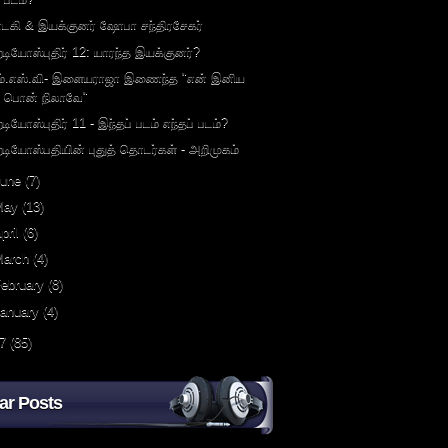
ாடகி & இயக்குனர் ஷோபா சந்திரசேகர்
ேடியோஸ்புதிர் 12: யாரந்த இயக்குனர்?
ம்.எஸ்.வி- இளையராஜா இணைந்த "என் இனிய
பொன் நிலாவே"
ேடியோஸ்புதிர் 11 - இந்தப் படம் எந்தப் படம்?
ேடியோஸ்பதியின் புதுத் தொடர்கள் - அறிமுகம்
June
(7)
May
(13)
pril
(6)
March
(4)
ebruary
(8)
January
(4)
7
(85)
ar Posts