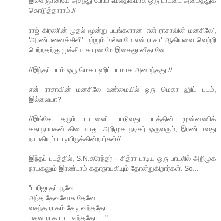
இசைஞானியே அசந்து போய் மேலதிகமாக ஒரு பாட்டை அமைத்துக்
கொடுத்தாராம்.//
ராஜ் கிரணின் முதல் மூன்று படங்களான 'என் ராசாவின் மனசிலே',
'அரண்மனைக்கிளி' மற்றும் 'எல்லாமே என் ராசா' ஆகியவை வெற்றி
பெற்றதற்கு முக்கிய காரணமே இசைஞானிதானே...
//இந்தப் படம் ஒரு மெகா ஹிட் படமாக அமைந்தது.//
என் ராசாவின் மனசிலே உண்மையில் ஒரு மெகா ஹிட் படம்,
இல்லையா?
//இங்கே தரும் பாடலைப் பாடுவது படத்தின் முன்னணிக்
கதாநாயகன் கிடையாது. அறிமுக நடிகர் ஒருவரும், இரண்டாவது
நாயகியும் பாடியிருக்கின்றார்கள்//
இந்தப் படத்தில், S.N.சுரேந்தர் - சித்ரா பாடிய ஒரு பாடலில் அறிமுக
நாயகனும் இரண்டாம் கதாநாயகியும் தோன்றுகிறார்கள். So...
"பாரிஜாதப் பூவே
அந்த தேவலோக தேனே
வசந்த ராகம் தேடி வந்ததோ
மதன ராக பாட வந்ததோ...."