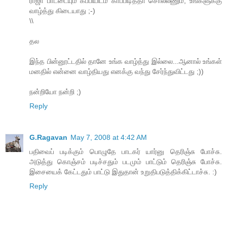
ராஜா பாட்டையும் கப்பியிடம் காப்பிடித்தா சொல்லணும், உங்களுக்கு
வாழ்த்து கிடையாது ;-)
\\
தல
இந்த பின்னூட்டதில் தானே உங்க வாழ்த்து இல்லை...ஆனால் உங்கள்
மனதில் என்னை வாழ்தியது எனக்கு வந்து சேர்ந்துவிட்டது ;))
நன்றியோ நன்றி ;)
Reply
G.Ragavan
May 7, 2008 at 4:42 AM
பதிவைப் படிக்கும் பொழுதே பாடகர் யார்னு தெரிஞ்சு போச்சு.
அடுத்து கொஞ்சம் படிச்சதும் படமும் பாட்டும் தெரிஞ்சு போச்சு.
இசையைக் கேட்டதும் பாட்டு இதுதான் உறுதிபடுத்திக்கிட்டாச்சு. :)
Reply