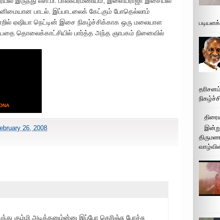
ில் இருந்து எஸ்.பி. பாலசுப்ரமணியம், இளையராஜா இசையில்
னிமையான பாடல். இப்பாடலைக் கேட்கும் போதெல்லாம்
றில் ஏஷியா நெட்டின் இசை நிகழ்ச்சிக்காக ஒரு மலையாள
படியளக
யதை தொலைக்காட்சியில் பார்த்த அந்த ஞாபகம் நினைவில்
தரிசனம
நிகழ்ச்
 DNA
திரைய
இன்று
ebruary 26, 2008
திருமண 
வாழ்வின
வந்து கும்மி அடிக்கனும்ன்னு இப்போ தெரிஞ்சு போச்சு