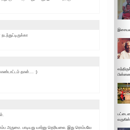
இசையமை
நடந்துட்டிருக்கா
வந்திரு
ண்டாட்டம் தான்.... :)
பின்னணி
பட்டைய
ள்.
வருகின்
 ரொம்ப அருமை. பாடியது யார்னு தெரியலை. இது ரொம்பவே