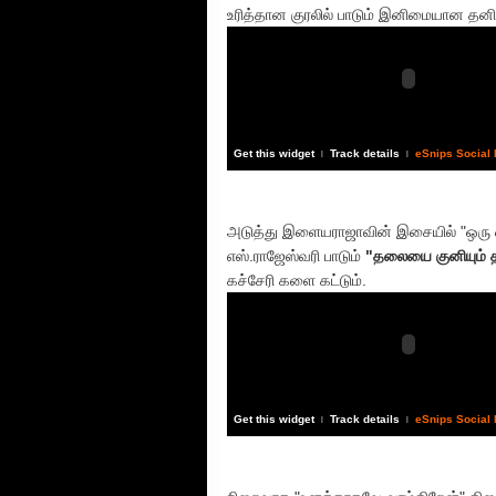
உரித்தான குரலில் பாடும் இனிமையான தனி
Get this widget
Track details
eSnips Social
|
|
அடுத்து இளையராஜாவின் இசையில் "ஒரு ஓட
எஸ்.ராஜேஸ்வரி பாடும்
"தலையை குனியும்
கச்சேரி களை கட்டும்.
Get this widget
Track details
eSnips Social
|
|