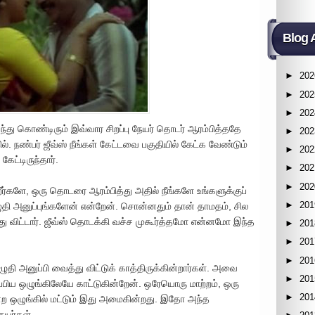
Blog 
►
202
►
202
►
202
்து கொண்டிரும் இவ்வார சிறப்பு நேயர் தொடர் ஆரம்பித்ததே
►
202
ல். நண்பர் ஜீவ்ஸ் நீங்கள் கேட்டவை பகுதியில் கேட்க வேண்டும்
►
202
ேட்டிருந்தார்.
►
202
►
202
ீர்களே, ஒரு தொடரை ஆரம்பித்து அதில் நீங்களே உங்களுக்குப்
►
201
 எழுதி அனுப்புங்களேன் என்றேன். சொன்னதும் தான் தாமதம், சில
 விட்டார். ஜீவ்ஸ் தொடக்கி வச்ச முகூர்த்தமோ என்னமோ இந்த
►
201
►
201
►
201
ுதி அனுப்பி வைத்து விட்டுக் காத்திருக்கின்றார்கள். அவை
►
201
பிய ஒழுங்கிலேயே காட்டுகின்றேன். ஒரேயொரு மாற்றம், ஒரு
►
201
்ற ஒழுங்கில் மட்டும் இது அமைகின்றது. இதோ அந்த
ேயர்கள்.