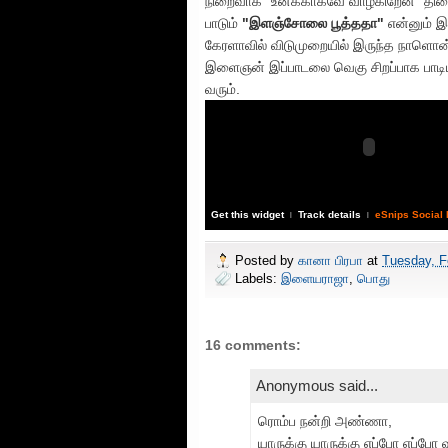
நிறைவாக "உனக்காகவே வாழ்கிறேன்" திரைய
பாடும்
"இளஞ்சோலை பூத்ததா"
என்னும் இ
கேரளாவில் விடுமுறையில் இருந்த நாளொன்
இளைஞன் இப்பாடலை வெகு சிறப்பாக பாடி
வரும்.
Get this widget
Track details
eSnips Social
|
|
Posted by
கானா பிரபா
at
Tuesday, F
Labels:
இளையராஜா
,
பொது
16 comments:
Anonymous said...
ரொம்ப நன்றி அண்ணா,
யாருக்கு யாருக்கு எப்போ எப்போ 