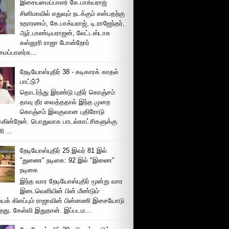
இசையமைப்பாளர் கே.பாக்யராஜ்
சினிமாவில் எதுவும் நடக்கும் என்பதற்கு
உதாரணம், கே.பாக்யராஜ், டி.ராஜேந்தர்,
ஆர்.பாண்டியராஜன், லேட்டஸ்டாக
கஸ்தூரி ராஜா போன்றோர்
ப்பாளர்க...
றேடியோஸ்புதிர் 38 - கடிகாரக் காதல்
பாட்டு்?
தொடர்ந்து இரண்டு புதிர் கொஞ்சம்
தாவு தீர வைத்ததால் இந்த முறை
கொஞ்சம் இலகுவான புதிரோடு
க்கின்றேன். பொதுவாக பாடல்காட்சிகளுக்கு
 ...
றேடியோஸ்புதிர் 25 இவர் 81 இல்
"துணை" நடிகை: 92 இல் "இணை"
நடிகை
இந்த வார றேடியோஸ்புதிர் மூன்று வார
இடைவெளியின் பின் மீண்டும்
ைக் கிளப்பும் ராஜாவின் பின்னணி இசையோடு
றது. கேள்வி இதுதான். இப்படம...