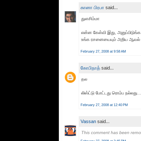
கானா பிரபா
said...
துளசிம்மா
என்ன கேள்வி இது, அனுப்பிடுங்க 
உங்க ரசனையையும் அறிய ஆவல்
February 27, 2008 at 9:58 AM
கோபிநாத்
said...
தல
லிஸ்ட்டு போட்டது ரொம்ப நல்லது...
February 27, 2008 at 12:40 PM
Vassan
said...
This comment has been remov
February 27, 2008 at 2:45 PM