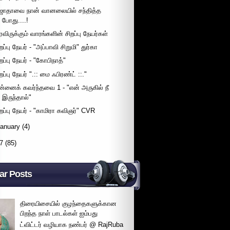
ுஜாதாவை நான் வானலையில் சந்தித்த
போது....!
ரவிருக்கும் வாரங்களின் சிறப்பு நேயர்கள்
றப்பு நேயர் - "அப்பாவி சிறுமி" துர்கா
றப்பு நேயர் - "கோபிநாத்"
றப்பு நேயர் ".:: மை ஃபிரண்ட் ::."
ன்னைக் கவர்ந்தவை 1 - "என் அருகில் நீ
இருந்தால்"
ிறப்பு நேயர் - "காமிரா கவிஞர்" CVR
January
(4)
7
(85)
ar Posts
திரையிசையில் குழந்தைகளுக்கான
பிறந்த நாள் பாடல்கள் ஐம்பது
ட்விட்டர் வழியாக நண்பர் @ RajRuba