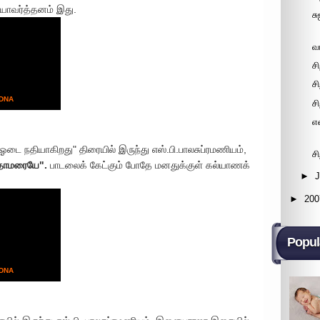
யாவர்த்தனம் இது.
ச
வ
சி
சி
 DNA
சி
எ
ை நதியாகிறது" திரையில் இருந்து எஸ்.பி.பாலசுப்ரமணியம்,
ச
 தாமரையே".
பாடலைக் கேட்கும் போதே மனதுக்குள் கல்யாணக்
►
►
200
Popul
 DNA