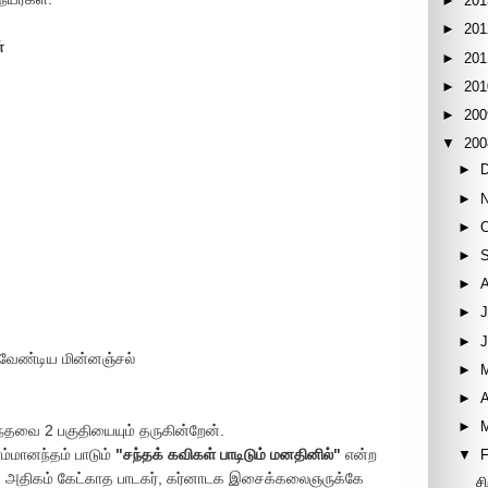
►
201
►
201
்
►
201
►
201
►
200
▼
200
►
►
►
►
►
►
J
►
 வேண்டிய மின்னஞ்சல்
►
►
A
►
்தவை 2 பகுதியையும் தருகின்றேன்.
்ரம்மானந்தம் பாடும்
"சந்தக் கவிகள் பாடிடும் மனதினில்"
என்ற
▼
F
 அதிகம் கேட்காத பாடகர், கர்னாடக இசைக்கலைஞருக்கே
ச