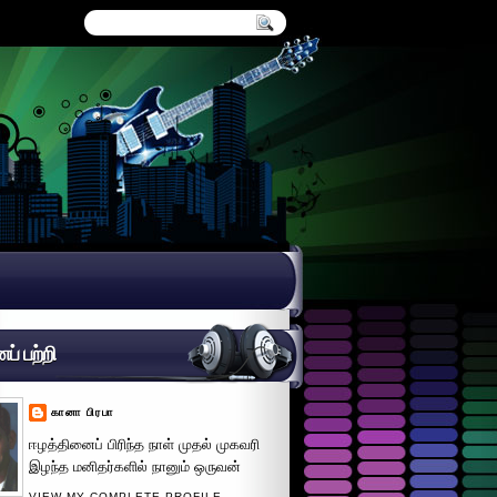
் பற்றி
கானா பிரபா
ஈழத்தினைப் பிரிந்த நாள் முதல் முகவரி
இழந்த மனிதர்களில் நானும் ஒருவன்
VIEW MY COMPLETE PROFILE