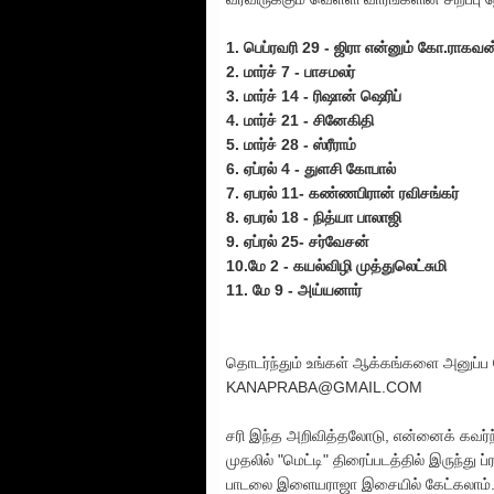
1. பெப்ரவரி 29 - ஜிரா என்னும் கோ.ராகவன
2. மார்ச் 7 - பாசமலர்
3. மார்ச் 14 - ரிஷான் ஷெரிப்
4. மார்ச் 21 - சினேகிதி
5. மார்ச் 28 - ஸ்ரீராம்
6. ஏப்ரல் 4 - துளசி கோபால்
7. ஏபரல் 11- கண்ணபிரான் ரவிசங்கர்
8. ஏபரல் 18 - நித்யா பாலாஜி
9. ஏப்ரல் 25- சர்வேசன்
10.மே 2 - கயல்விழி முத்துலெட்சுமி
11. மே 9 - அய்யனார்
தொடர்ந்தும் உங்கள் ஆக்கங்களை அனுப்ப
KANAPRABA@GMAIL.COM
சரி இந்த அறிவித்தலோடு, என்னைக் கவர்ந
முதலில் "மெட்டி" திரைப்படத்தில் இருந்து ப
பாடலை இளையராஜா இசையில் கேட்கலாம்.