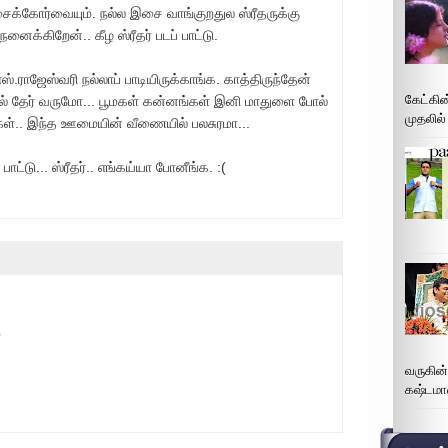
க்கோர்வையும். நல்ல இசை வாங்குறதுல ஸ்ரீதருக்கு
ைக்கிறேன்.. கீழ ஸ்ரீதர் படப் பாட்டு.
.ராஜேஸ்வரி நல்லாப் பாடியிருக்காங்க. காத்திருந்தேன்
கேட்கின
ில் தேர் வருமோ... பூமகள் கன்னங்கள் இனி மாதுளை போல்
முதலில்
கள்.. இந்த ஊமையின் வீணையில் பலசுரமா...
்டு... ஸ்ரீதர்.. எங்கய்யா போனீங்க. :(
?
வருகின
கஷ்டமா