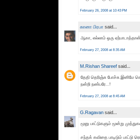
February 26, 2008 at 10:43 PM
கானா பிரபா
said...
ஆகா, எல்லாம் ஒரு ஏற்பாடாத்தான் 
February 27, 2008 at 8:35 AM
M.Rishan Shareef
said...
தேதி தெரிஞ்சு போச்சு.இனிமே கொ
நன்றி நண்பரே...!
February 27, 2008 at 8:45 AM
G.Ragavan
said...
மூனு பாட்டுகளும் மூன்று முத்துக
சந்தக் கவிதை பாடிடும் பாட்டு