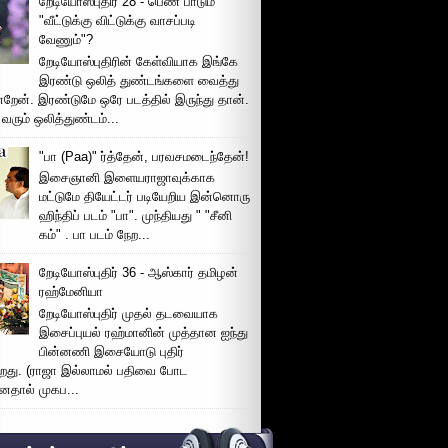
றேடியோஸ்புதிர் 28 - பெண் பாடும்
"வீட்டுக்கு விட்டுக்கு வாசப்படி
வேணும்"?
றேடியோஸ்புதிரின் கேள்வியாக இங்கே
இரண்டு ஒலித் துண்டங்களை வைத்து
்றேன். இரண்டுமே ஒரே படத்தில் இருந்து தான்.
 வரும் ஒலித்துண்டம்...
"பா (Paa)" ர்த்தேன், பரவசமடைந்தேன்!
இசைஞானி இளையராஜாவுக்காக
மட்டுமே தியேட்டர் படியேறிய இன்னொரு
ஹிந்திப் படம் "பா". முந்தியது " "சீனி
கம்" . பா படம் நேற...
றேடியோஸ்புதிர் 36 - ஆஸ்கார் தமிழன்
ரஹ்மேனியா
றேடியோஸ்புதிர் முதல் தடவையாக
இசைப்புயல் ரஹ்மானின் முத்தான ஐந்து
பின்னணி இசையோடு புதிர்
்றது. (ராஜா இல்லாமல் பதிவை போட
னதால் முகப...