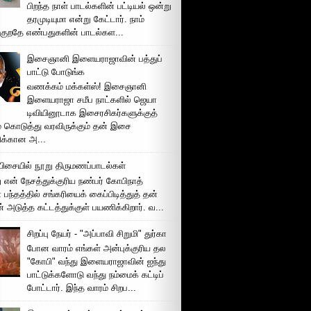
பிறந்த நாள் பாடல்களின் பட்டியல் ஒன்று
தரமுடியுமா என்று கேட்டார். நாம்
்குறதே எண்பதுகளின் பாடல்கள...
இசைஞானி இளையராஜாவின் பத்துப்
பாட்டு போடுங்க
வணக்கம் மக்கள்ஸ்! இசைஞானி
இளையராஜா சமீப நாட்களில் ஜெயா
டிவியினூடாக இசைரசிகர்களுக்குத்
் கொடுத்து வரவிருக்கும் தன் இசை
சிக்கான அ...
ிசையில் நூறு திருமணப்பாடல்கள்
 என் நேசத்துக்குரிய நண்பர் கோபிநாத்
பந்தத்தில் சங்கரியைக் கைப்பிடித்துத் தன்
் அடுத்த கட்டத்துக்குள் பயணிக்கிறார். வ...
சிறப்பு நேயர் - "அப்பாவி சிறுமி" துர்கா
போன வாரம் எங்கள் அன்புக்குரிய தல
"கோபி" வந்து இளையராஜாவின் ஐந்து
பாட்டுக்களோடு வந்து நம்மைக் கட்டிப்
போட்டார். இந்த வாரம் சிறப...