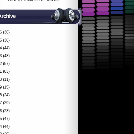
Archive
6
(36)
5
(36)
4
(44)
3
(48)
2
(87)
1
(83)
0
(11)
9
(15)
8
(24)
7
(29)
6
(23)
5
(47)
4
(44)