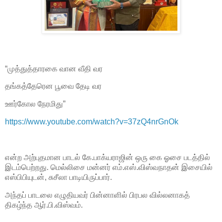
“முத்துத்தாரகை வான வீதி வர
தங்கத்தேரென பூவை தேடி வர
ஊர்கோல நேரமிது”
https://www.youtube.com/watch?v=37zQ4nrGnOk
என்ற அற்புதமான பாடல் கே.பாக்யராஜின் ஒரு கை ஓசை படத்தில்
இடம்பெற்றது. மெல்லிசை மன்னர் எம்.எஸ்.விஸ்வநாதன் இசையில்
எஸ்பிபியுடன், சுசீலா பாடியிருப்பார்.
அந்தப் பாடலை எழுதியவர் பின்னாளில் பிரபல வில்லனாகத்
திகழ்ந்த ஆர்.பி.விஸ்வம்.