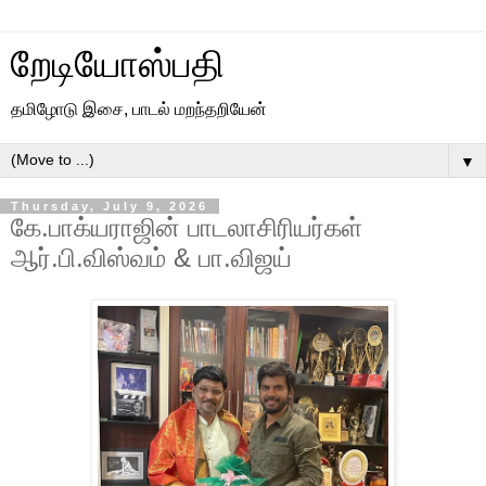
றேடியோஸ்பதி
தமிழோடு இசை, பாடல் மறந்தறியேன்
▼
Thursday, July 9, 2026
கே.பாக்யராஜின் பாடலாசிரியர்கள்
ஆர்.பி.விஸ்வம் & பா.விஜய்