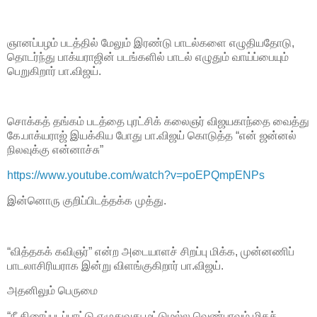
ஞானப்பழம் படத்தில் மேலும் இரண்டு பாடல்களை எழுதியதோடு,
தொடர்ந்து பாக்யராஜின் படங்களில் பாடல் எழுதும் வாய்ப்பையும்
பெறுகிறார் பா.விஜய்.
சொக்கத் தங்கம் படத்தை புரட்சிக் கலைஞர் விஜயகாந்தை வைத்து
கே.பாக்யராஜ் இயக்கிய போது பா.விஜய் கொடுத்த “என் ஜன்னல்
நிலவுக்கு என்னாச்சு”
https://www.youtube.com/watch?v=poEPQmpENPs
இன்னொரு குறிப்பிடத்தக்க முத்து.
“வித்தகக் கவிஞர்” என்ற அடையாளச் சிறப்பு மிக்க, முன்னணிப்
பாடலாசிரியராக இன்று விளங்குகிறார் பா.விஜய்.
அதனிலும் பெருமை
“நீ திரைப்படப்பாட்டு எழுதுவது மட்டுமல்ல வெண்பாவும் மிகச்