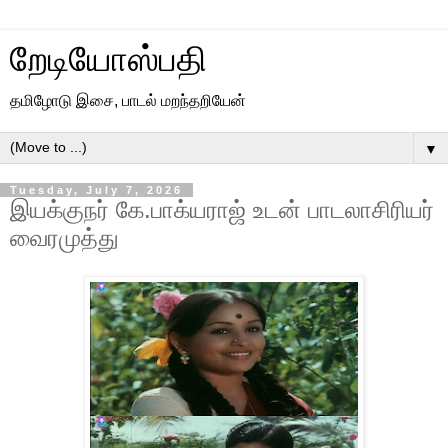
றேடியோஸ்பதி
தமிழோடு இசை, பாடல் மறந்தறியேன்
▼
Tuesday, July 7, 2026
இயக்குநர் கே.பாக்யராஜ் உடன் பாடலாசிரியர்
வைரமுத்து