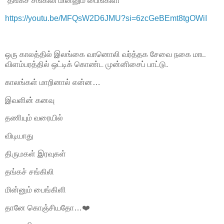
“தங்கச் சங்கிலி மின்னும் பைங்கிளி”
https://youtu.be/MFQsW2D6JMU?si=6zcGeBEmt8tgOWiI
ஒரு காலத்தில் இலங்கை வானொலி வர்த்தக சேவை நகை மாட
விளம்பரத்தில் ஒட்டிக் கொண்ட முன்னிசைப் பாட்டு.
காலங்கள் மாறினால் என்ன…
இவளின் கனவு
தணியும் வரையில்
விடியாது
திருமகள் இரவுகள்
தங்கச் சங்கிலி
மின்னும் பைங்கிளி
தானே கொஞ்சியதோ…❤️