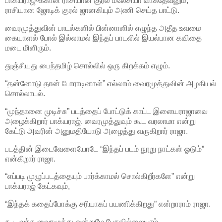
பாக்யராஜுக்கான ராசியான குரல் மலேசியா வாசுதேவனும்,
ராசியான ஜோடிக் குரல் ஜானகியும் அணி செய்த பாட்டு.
வைரமுத்துவின் பாடல்களில் பின்னாளில் எழுந்த அதீத உவமை
கையாளல் போல் இல்லாமல் இந்தப் பாடலில் இயல்பான கவிதை
மடை மிளிரும்.
துஞ்சியது பைந்தமிழ் சொல்லில் ஒரு கிறக்கம் எழும்.
“தன்னோடு தான் போராடினாள்” எல்லாம் வைரமுத்துவின் அழகியல்
சொல்லாடல்.
“முந்தானை முடிச்சு” படத்தைப் போட்டுக் காட்ட இளையராஜாவை
அழைக்கிறார் பாக்யராஜ். வைரமுத்துவும் கூட வரலாமா என்று
கேட்டு அவரின் அனுமதியோடு அழைத்து வருகிறார் ராஜா.
படத்தின் இடைவேளையோடே “இந்தப் படம் நூறு நாட்கள் ஓடும்”
என்கிறார் ராஜா.
“எப்படி முழுப்படத்தையும் பார்க்காமல் சொல்கிறீர்களே” என்று
பாக்யராஜ் கேட்கவும்,
“இந்தக் கதைப்போக்கு சரியாகப் பயணிக்கிறது” என்றாராம் ராஜா.
கூட வந்த வைரமுத்து ஒன்றுமே பேசவில்லையாம்.