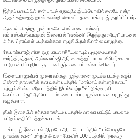
இந்தப் படைப்பில் தன் பாடல் எதுவுமே இடம்பெறவில்லையே என்ற
ஆதங்கத்தைத் தான் கண்டு கொண்டதாக பாக்யராஜ் குறிப்பிட்டார்.
ஆனால் அதற்கு முன்பாகவே மெல்லிசை மன்னர்
எம்.எஸ்.விஸ்வநாதன் இசையில் “எண்ணி இருந்தது ஈடேற” பாடலை
அந்த 7 நாட்கள் படத்துக்காக எழுதியிருக்கிறார் வைரமுத்து.
கே.பாக்யராஜ் எந்த ஒரு பாடலாசிரியரையும் முழுமையாகச்
சார்ந்திருந்தவர் அல்ல. எம்.ஜி.ஆர் காலத்துப் பாடலாசிரியர்களை
மட்டுமன்றிப் புதிய புதிய கவிஞர்களையும் உள்வாங்கினார்.
இளையராஜாவின் முறை வந்தது முந்தானை முடிச்சு படத்துக்குப்
பின்னர் தாவணிக் கனவுகள் படத்தில் “மாமோய் கள்ளுக்கடை”
மற்றும் சின்ன வீடு படத்தில் இடம்பெற்ற “சிட்டுக்குருவி
வெட்கப்படுது” ஆகிய பாடல்களை பாக்யராஜுக்காக வைரமுத்து
எழுதினார்.
தீபக் இசையில் சுந்தரகாண்டம் படத்தில் வா வா பாட்டுப் பாடலாம்
மட்டும் குறிப்பிடத்தக்க பாடல்.
பாக்யராஜ் இசையில் ஆராரோ ஆரிரரோ படத்தில் “எல்லோருமே
லூசுங்க தான்” மற்றும் அவசர போலீஸ் 100 படத்தில் “நாகூரு