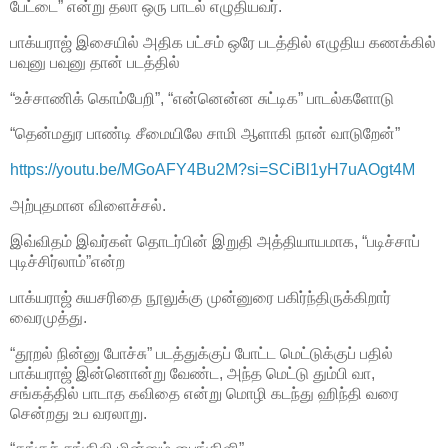
பேட்டை” என்று தலா ஒரு பாடல் எழுதியவர்.
பாக்யராஜ் இசையில் அதிக பட்சம் ஒரே படத்தில் எழுதிய கணக்கில்
பவுனு பவுனு தான் படத்தில்
“உச்சாணிக் கொம்பேறி”, “என்னென்ன சுட்டிக” பாடல்களோடு
“தென்மதுர பாண்டி சீமையிலே சாமி ஆளாகி நான் வாடுறேன்”
https://youtu.be/MGoAFY4Bu2M?si=SCiBl1yH7uAOgt4M
அற்புதமான விளைச்சல்.
இவ்விதம் இவர்கள் தொடர்பின் இறுதி அத்தியாயமாக, “படிச்சாப்
புடிச்சிர்லாம்”என்ற
பாக்யராஜ் சுயசரிதை நூலுக்கு முன்னுரை பகிர்ந்திருக்கிறார்
வைரமுத்து.
“தூறல் நின்னு போச்சு” படத்துக்குப் போட்ட மெட்டுக்குப் பதில்
பாக்யராஜ் இன்னொன்று வேண்ட, அந்த மெட்டு தும்பி வா,
சங்கத்தில் பாடாத கவிதை என்று மொழி கடந்து ஹிந்தி வரை
சென்றது உப வரலாறு.