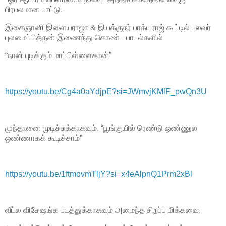
பிரபலமான பாட்டு.
இசைஞானி இளையராஜா & இயக்குநர் பாக்யராஜ் கூட்டில் புலவர்
புலமைப்பித்தன் இணைந்து கொண்ட பாடல்களில்
“நான் புடிக்கும் மாப்பிள்ளைதான்”
https://youtu.be/Cg4a0aYdjpE?si=JWmvjKMlF_pwQn3U
முந்தானை முடிச்சுக்காகவும், “பூங்குயில் ரெண்டு ஒண்ணுல
ஒண்ணாகக் கூடிச்சாம்”
https://youtu.be/1ftmovmTljY?si=x4eAlpnQ1Prm2xBl
வீட்ல விசேஷங்க படத்துக்காகவும் அமைந்த சிறப்பு மிக்கவை.