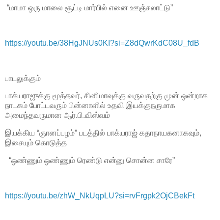
“மாமா ஒரு மாலை சூட்டி மார்பில் எனை ஊஞ்சலாட்டு”
https://youtu.be/38HgJNUs0KI?si=Z8dQwrKdC08U_fdB
பாடலுக்கும்
பாக்யராஜுக்கு மூத்தவர், சினிமாவுக்கு வருவதற்கு முன் ஒன்றாக
நாடகம் போட்டவரும் பின்னாளில் உதவி இயக்குநருமாக
அமைந்தவருமான ஆர்.பி.விஸ்வம்
இயக்கிய “ஞானப்பழம்” படத்தில் பாக்யராஜ் கதாநாயகனாகவும்,
இசையும் கொடுத்த
“ஒண்ணும் ஒண்ணும் ரெண்டு என்னு சொன்ன சாரே”
https://youtu.be/zhW_NkUqpLU?si=rvFrgpk2OjCBekFt