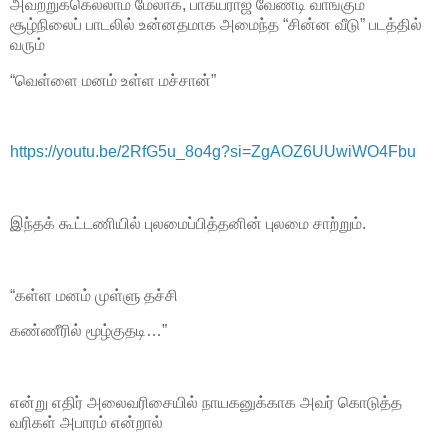
அவற்றுக்கெல்லாம் மேலாக, பாக்யராஜ் வேண்டி வாங்கும்
சூழ்நிலைப் பாடலில் உன்னதமாக அமைந்த “சின்ன வீடு” படத்தில்
வரும்
“வெள்ளை மனம் உள்ள மச்சான்”
https://youtu.be/2RfG5u_8o4g?si=ZgAOZ6UUwiWO4Fbu
இந்தக் கூட்டணியில் புலமைப்பித்தனின் புலமை சாற்றும்.
“கள்ள மனம் முள்ளு தச்சி
கண்ணீரில் மூழ்குதடி…”
என்று எதிர் அலைவரிசையில் நாயகனுக்காக அவர் கொடுத்த
வரிகள் அபாரம் என்றால்