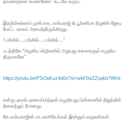
தாமரைதான் பெண்ணோ” கூடவே வரும்.
இதற்கெல்லாம் முன்பாக, பாக்யராஜ் & பூர்ணிமா நிழலில் ஜோடி
போட்ட காலம் அமைந்திருக்கிறது.
“டார்லிங்…டார்லிங்…டார்லிங்…”
படத்திலே “அழகிய விழிகளில் அறுபது கலைகளும் எழுதிய
திருமகனே”
https://youtu.be/PSOsKuz4d0s?si=wkF0aZZxqkb7Wmi-
என்று புலவர் புலமைப்பித்தன் எழுதியது பின்னாளில் நிஜத்தில்
நிலைத்துப் போனது.
கே.பாக்யராஜின் பாடலாசிரியர்கள் இன்னும் வருவார்கள்.