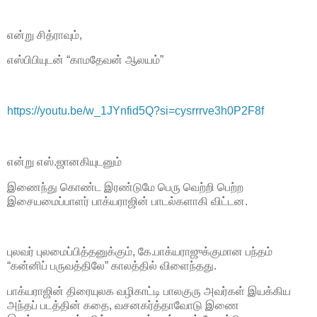
என்று சித்ராவும்,
எஸ்பிபியுடன் “காமதேவன் ஆலயம்”
https://youtu.be/w_1JYnfid5Q?si=cysrrrve3h0P2F8f
என்று எஸ்.ஜானகியுடனும்
இணைந்து கொண்ட இரண்டுமே பெரு வெற்றி பெற்ற
இசையமைப்பாளர் பாக்யராஜின் பாடல்களாகி விட்டன.
புலவர் புலமைப்பித்தனுக்கும், கே.பாக்யராஜுக்குமான பந்தம்
“கன்னிப் பருவத்திலே” காலத்தில் விளைந்தது.
பாக்யராஜின் திரையுலக வழிகாட்டி பாலகுரு அவர்கள் இயக்கிய
அந்தப் படத்தின் கதை, வசனகர்த்தாவோடு இணை