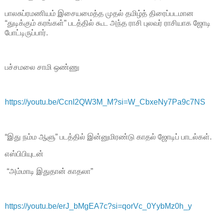
பாலசுப்ரமணியம் இசையமைத்த முதல் தமிழ்த் திரைப்படமான
“துடிக்கும் கரங்கள்” படத்தில் கூட அந்த ராசி புலவர் ராசியாக ஜோடி
போட்டிருப்பார்.
பச்சமலை சாமி ஒண்ணு
https://youtu.be/CcnI2QW3M_M?si=W_CbxeNy7Pa9c7NS
“இது நம்ம ஆளு” படத்தில் இன்னுமிரண்டு காதல் ஜோடிப் பாடல்கள்.
எஸ்பிபியுடன்
“அம்மாடி இதுதான் காதலா”
https://youtu.be/erJ_bMgEA7c?si=qorVc_0YybMz0h_y