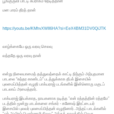
பூங்குருவி பாடடி சுபராகம் தேடித்தான்
மன பாரம் தீரத் தான்
https://youtu.be/KMhvXWII6HA?si=EeX4BM31DV0QiJTK
வாழ்க்கையே ஒரு வரவு செலவு
வந்ததே ஒரு வரவு தான்
என்று நிலையாமைத் தத்துவத்தைக் காட்டி நிற்கும் அற்புதமான
பாடலை “சுந்தர காண்டம்” படத்துக்காக தீபக் இசையில்
புலமைப்பித்தன் எழுதி பாக்யராஜ் படங்களில் இன்னொரு மகுடப்
பாடலாய் அமைத்தார்.
பாக்யராஜ் இயக்காத, நாயகனாக நடித்த "என் ரத்தத்தின் ரத்தமே" 
படத்தில் மூன்று பாடல்களை சங்கர் - கணேஷ் இரட்டையர் 
இசையில் புலவர் புலமைப்பித்தன் எழுதினார். அந்தப் பாடல்களில் 
"ஓர் ஆயிரம் பெளர்ணமி நிலவு" அந்தக் காலத்தில் வெகு 