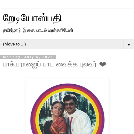
றேடியோஸ்பதி
தமிழோடு இசை, பாடல் மறந்தறியேன்
▼
Monday, July 6, 2026
பாக்யராஜைப் பாட வைத்த புலவர் ❤️