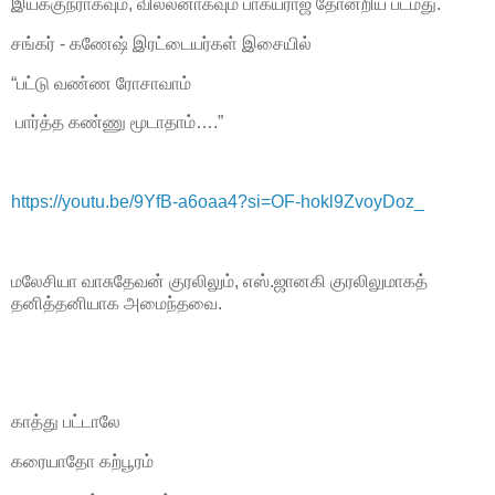
இயக்குநராகவும், வில்லனாகவும் பாக்யராஜ் தோன்றிய படமது.
சங்கர் - கணேஷ் இரட்டையர்கள் இசையில்
“பட்டு வண்ண ரோசாவாம்
பார்த்த கண்ணு மூடாதாம்….”
https://youtu.be/9YfB-a6oaa4?si=OF-hokl9ZvoyDoz_
மலேசியா வாசுதேவன் குரலிலும், எஸ்.ஜானகி குரலிலுமாகத்
தனித்தனியாக அமைந்தவை.
காத்து பட்டாலே
கரையாதோ கற்பூரம்