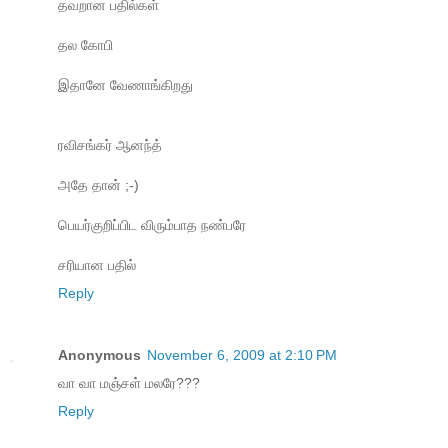
தவறான பதில்கள்
தல கோபி
இதானே வேணாங்கிறது
ரவிசங்கர் ஆனந்த்
அதே தான் ;-)
பெயர்குறிப்பிட விரும்பாத நண்பரே
சரியான பதில்
Reply
Anonymous
November 6, 2009 at 2:10 PM
வா வா மஞ்சள் மலரே???
Reply