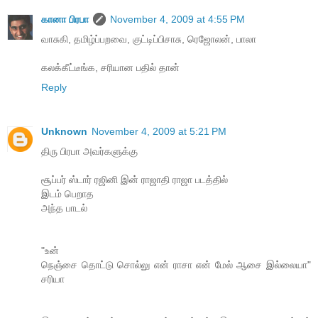
கானா பிரபா
November 4, 2009 at 4:55 PM
வாசுகி, தமிழ்ப்பறவை, குட்டிப்பிசாசு, ரெஜோலன், பாலா
கலக்கீட்டீங்க, சரியான பதில் தான்
Reply
Unknown
November 4, 2009 at 5:21 PM
திரு பிரபா அவர்களுக்கு
சூப்பர் ஸ்டார் ரஜினி இன் ராஜாதி ராஜா படத்தில்
இடம் பெறாத
அந்த பாடல்
"உன்
நெஞ்சை தொட்டு சொல்லு என் ராசா என் மேல் ஆசை இல்லையா"
சரியா