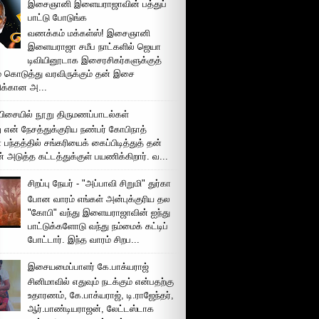
இசைஞானி இளையராஜாவின் பத்துப்
பாட்டு போடுங்க
வணக்கம் மக்கள்ஸ்! இசைஞானி
இளையராஜா சமீப நாட்களில் ஜெயா
டிவியினூடாக இசைரசிகர்களுக்குத்
் கொடுத்து வரவிருக்கும் தன் இசை
சிக்கான அ...
ிசையில் நூறு திருமணப்பாடல்கள்
 என் நேசத்துக்குரிய நண்பர் கோபிநாத்
பந்தத்தில் சங்கரியைக் கைப்பிடித்துத் தன்
் அடுத்த கட்டத்துக்குள் பயணிக்கிறார். வ...
சிறப்பு நேயர் - "அப்பாவி சிறுமி" துர்கா
போன வாரம் எங்கள் அன்புக்குரிய தல
"கோபி" வந்து இளையராஜாவின் ஐந்து
பாட்டுக்களோடு வந்து நம்மைக் கட்டிப்
போட்டார். இந்த வாரம் சிறப...
இசையமைப்பாளர் கே.பாக்யராஜ்
சினிமாவில் எதுவும் நடக்கும் என்பதற்கு
உதாரணம், கே.பாக்யராஜ், டி.ராஜேந்தர்,
ஆர்.பாண்டியராஜன், லேட்டஸ்டாக