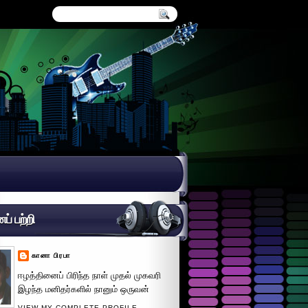
் பற்றி
கானா பிரபா
ஈழத்தினைப் பிரிந்த நாள் முதல் முகவரி
இழந்த மனிதர்களில் நானும் ஒருவன்
VIEW MY COMPLETE PROFILE