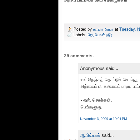
அந்தப் பாடலைக் கேட்டு மகிழுங்கள்
Posted by
கானா பிரபா
at
Tuesday, N
Labels:
றேடியோஸ்புதிர்
29 comments:
Anonymous said...
உன் நெஞ்சத் தொட்டுச் சொல்லு, 
சித்ராவும் பி. சுசீலாவும் பாடிய பாட்
- என். சொக்கன்,
பெங்களூரு.
November 3, 2009 at 10:01 PM
ஆயில்யன்
said...