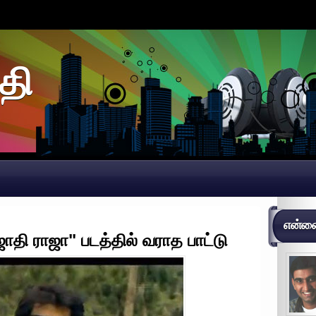
தி
என்னைப
ஜாதி ராஜா" படத்தில் வராத பாட்டு