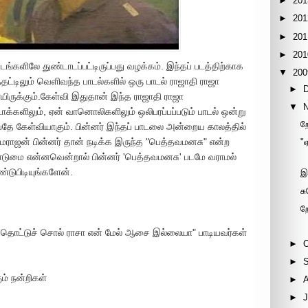
►
201
►
201
►
201
►
201
படங்களிலே துண்டாடப்பட்டிருப்பது வழக்கம். இந்தப் படத்திற்காக
▼
200
்டிலும் வெளிவந்த பாடல்களில் ஒரு பாடல் ராஜாதி ராஜா
►
யிருக்கும்.கேள்வி இதுதான் இந்த ராஜாதி ராஜா
▼
்களிலும், ஏன் வானொலிகளிலும் ஒலிபரப்பப்படும் பாடல் ஒன்று
ற
்பதே கேள்வியாகும். பின்னர் இந்தப் பாடலை அன்றைய காலத்தில்
ராமராஜன் பின்னர் தான் நடிக்க இருந்த "பெத்தவமனசு" என்ற
"
 கொடுமை என்னவென்றால் பின்னர் 'பெத்தவமனசு' படமே வராமல்
்டுபிடியுங்களேன்.
இ
சு
ற
த் தொட்டுச் சொல் ராசா என் மேல் ஆசை இல்லையா" பாடியவர்கள்
►
►
ம் நன்றிகள்
►
►
J