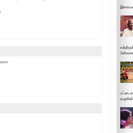
இசையமை
ே
வந்திரு
பின்னணி
 ராசா
பட்டைய
வருகின்