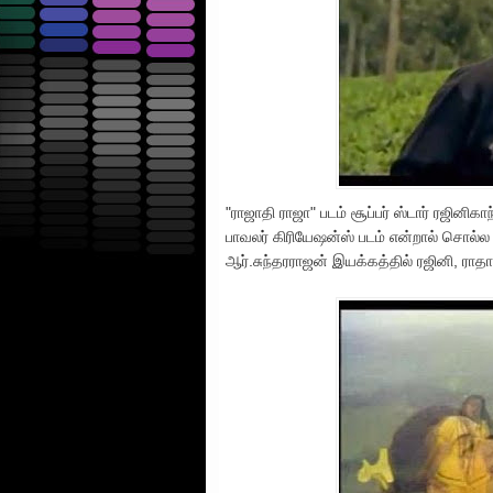
"ராஜாதி ராஜா" படம் சூப்பர் ஸ்டார் ரஜினிக
பாவலர் கிரியேஷன்ஸ் படம் என்றால் சொல்ல
ஆர்.சுந்தரராஜன் இயக்கத்தில் ரஜினி, ராதா,