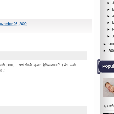
►
►
►
A
►
ovember 03, 2009
►
F
►
►
200
►
200
என் ராசா, ... என் மேல் ஆசை இல்லையா? :) கே. எஸ்.
Popul
டு ;)
படியளக