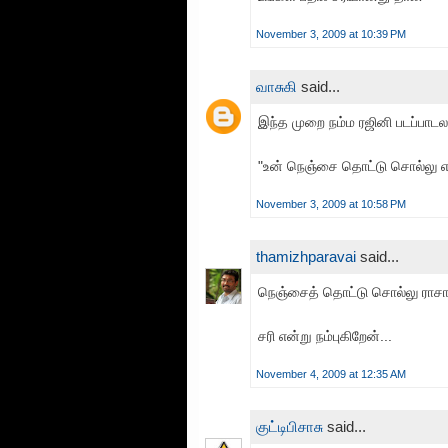
November 3, 2009 at 10:39 PM
வாசுகி
said...
இந்த முறை நம்ம ரஜினி படப்பாடல
"உன் நெஞ்சை தொட்டு சொல்லு என
November 3, 2009 at 10:58 PM
thamizhparavai
said...
நெஞ்சைத் தொட்டு சொல்லு ராச
சரி என்று நம்புகிறேன்...
November 4, 2009 at 12:35 AM
குட்டிபிசாசு
said...