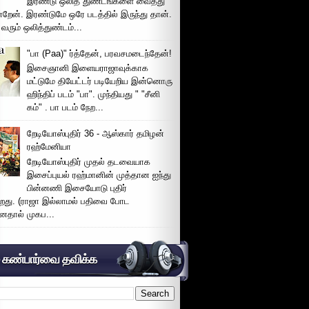
இரண்டு ஒலித் துண்டங்களை வைத்து
்றேன். இரண்டுமே ஒரே படத்தில் இருந்து தான்.
 வரும் ஒலித்துண்டம்...
"பா (Paa)" ர்த்தேன், பரவசமடைந்தேன்!
இசைஞானி இளையராஜாவுக்காக
மட்டுமே தியேட்டர் படியேறிய இன்னொரு
ஹிந்திப் படம் "பா". முந்தியது " "சீனி
கம்" . பா படம் நேற...
றேடியோஸ்புதிர் 36 - ஆஸ்கார் தமிழன்
ரஹ்மேனியா
றேடியோஸ்புதிர் முதல் தடவையாக
இசைப்புயல் ரஹ்மானின் முத்தான ஐந்து
பின்னணி இசையோடு புதிர்
்றது. (ராஜா இல்லாமல் பதிவை போட
னதால் முகப...
் கண்பார்வை தவிக்க