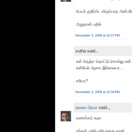
பெயர் குறிப்பிட விரும்பாத அன்பர
அதுதான் பதில்
November 3, 2009 at 10:27 PM
sutha said...
உன் நெஞ்ச தொட்டு சொல்லு என்
என்மேல் ஆசை இல்லையா....
சரியா?
November 3, 2009 at 10:34 PM
கானா பிரபா
said...
வணக்கம் சுதா
உங்கள் பதில் சரியானது தான்