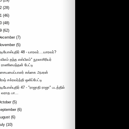
3
(29)
2
(28)
1
(46)
0
(48)
9
(62)
December
(7)
November
(5)
ேடியோஸ்புதிர் 48 - யாரவர்....யாரவர்?
ஏவிஎம் தந்த எஸ்பிஎம்" நூலாசிரியர்
ராணிமைந்தன் பேட்டி
சையமைப்பாளர் கங்கை அமரன்
ரேஷ் சக்ரவர்த்தி ஒலிப்பேட்டி
ேடியோஸ்புதிர் 47 - "ராஜாதி ராஜா" படத்தில்
வராத பா...
October
(5)
September
(6)
August
(6)
uly
(10)