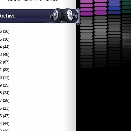
Archive
6
(36)
5
(36)
4
(44)
3
(48)
2
(87)
1
(83)
0
(11)
9
(15)
8
(24)
7
(29)
6
(23)
5
(47)
4
(44)