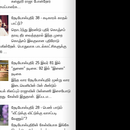
கஸ்தூரி ராஜா போன்றோர்
ப்பாளர்க...
றேடியோஸ்புதிர் 38 - கடிகாரக் காதல்
பாட்டு்?
தொடர்ந்து இரண்டு புதிர் கொஞ்சம்
தாவு தீர வைத்ததால் இந்த முறை
கொஞ்சம் இலகுவான புதிரோடு
க்கின்றேன். பொதுவாக பாடல்காட்சிகளுக்கு
 ...
றேடியோஸ்புதிர் 25 இவர் 81 இல்
"துணை" நடிகை: 92 இல் "இணை"
நடிகை
இந்த வார றேடியோஸ்புதிர் மூன்று வார
இடைவெளியின் பின் மீண்டும்
ைக் கிளப்பும் ராஜாவின் பின்னணி இசையோடு
றது. கேள்வி இதுதான். இப்படம...
றேடியோஸ்புதிர் 28 - பெண் பாடும்
"வீட்டுக்கு விட்டுக்கு வாசப்படி
வேணும்"?
றேடியோஸ்புதிரின் கேள்வியாக இங்கே