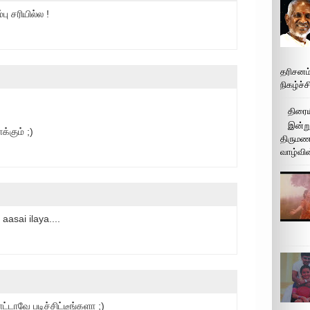
பு சரியில்ல !
தரிசனம
நிகழ்ச்
திரைய
இன்று
்கும் ;)
திருமண 
வாழ்வின
aasai ilaya....
்டாவே படிச்சிட்டீங்களா ;)