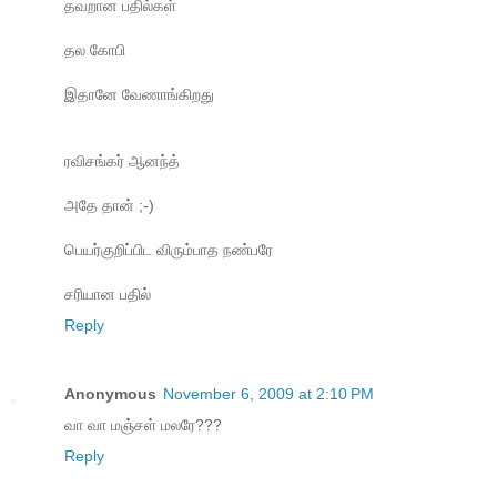
தவறான பதில்கள்
தல கோபி
இதானே வேணாங்கிறது
ரவிசங்கர் ஆனந்த்
அதே தான் ;-)
பெயர்குறிப்பிட விரும்பாத நண்பரே
சரியான பதில்
Reply
Anonymous
November 6, 2009 at 2:10 PM
வா வா மஞ்சள் மலரே???
Reply