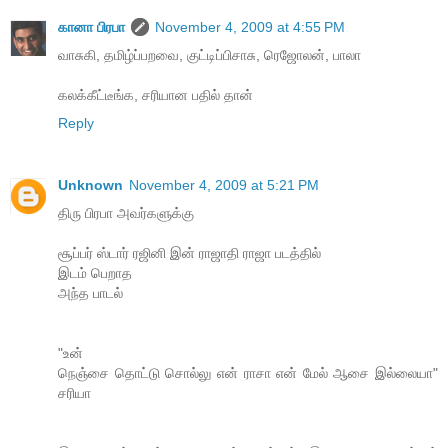
கானா பிரபா
November 4, 2009 at 4:55 PM
வாசுகி, தமிழ்ப்பறவை, குட்டிப்பிசாசு, ரெஜோலன், பாலா
கலக்கீட்டீங்க, சரியான பதில் தான்
Reply
Unknown
November 4, 2009 at 5:21 PM
திரு பிரபா அவர்களுக்கு
சூப்பர் ஸ்டார் ரஜினி இன் ராஜாதி ராஜா படத்தில்
இடம் பெறாத
அந்த பாடல்
"உன்
நெஞ்சை தொட்டு சொல்லு என் ராசா என் மேல் ஆசை இல்லையா"
சரியா