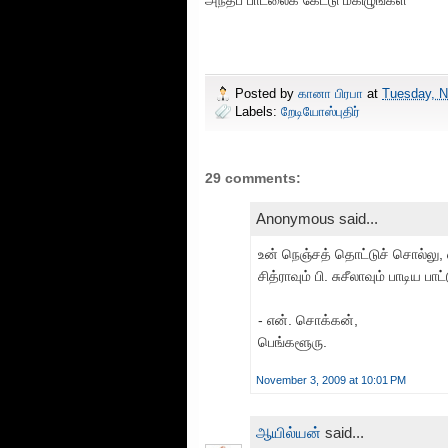
அந்தப் பாடலைக் கேட்டு மகிழுங்கள்
Posted by
கானா பிரபா
at
Tuesday, N
Labels:
றேடியோஸ்புதிர்
29 comments:
Anonymous said...
உன் நெஞ்சத் தொட்டுச் சொல்லு, 
சித்ராவும் பி. சுசீலாவும் பாடிய பாட்
- என். சொக்கன்,
பெங்களூரு.
November 3, 2009 at 10:01 PM
ஆயில்யன்
said...