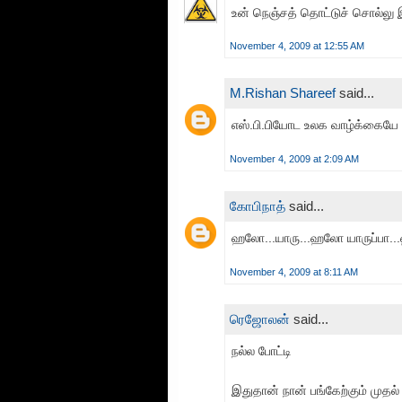
உன் நெஞ்சத் தொட்டுச் சொல்லு இ
November 4, 2009 at 12:55 AM
M.Rishan Shareef
said...
எஸ்.பி.பியோட உலக வாழ்க்கையே
November 4, 2009 at 2:09 AM
கோபிநாத்
said...
ஹலோ...யாரு...ஹலோ யாருப்பா..
November 4, 2009 at 8:11 AM
ரெஜோலன்
said...
நல்ல போட்டி
இதுதான் நான் பங்கேற்கும் முதல் ப