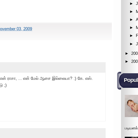
►
►
►
A
►
ovember 03, 2009
►
F
►
►
200
►
200
என் ராசா, ... என் மேல் ஆசை இல்லையா? :) கே. எஸ்.
Popul
டு ;)
படியளக