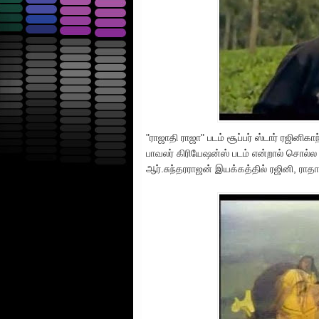
"ராஜாதி ராஜா" படம் சூப்பர் ஸ்டார் ரஜினிக
பாவலர் கிரியேஷன்ஸ் படம் என்றால் சொல்ல
ஆர்.சுந்தரராஜன் இயக்கத்தில் ரஜினி, ராதா,