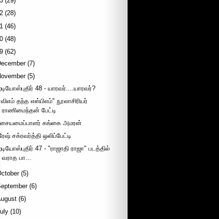
3
(29)
2
(28)
1
(46)
0
(48)
9
(62)
December
(7)
November
(5)
ேடியோஸ்புதிர் 48 - யாரவர்....யாரவர்?
ஏவிஎம் தந்த எஸ்பிஎம்" நூலாசிரியர்
ராணிமைந்தன் பேட்டி
சையமைப்பாளர் கங்கை அமரன்
ரேஷ் சக்ரவர்த்தி ஒலிப்பேட்டி
ேடியோஸ்புதிர் 47 - "ராஜாதி ராஜா" படத்தில்
வராத பா...
October
(5)
September
(6)
August
(6)
uly
(10)