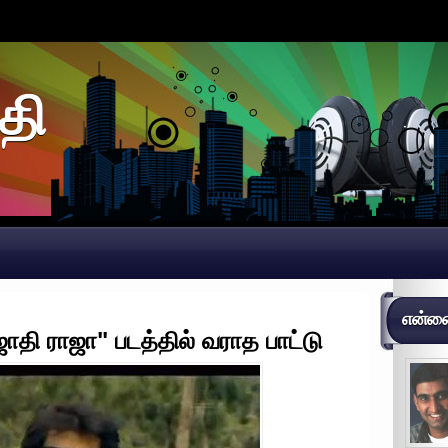
தி
என்னைப
ஜாதி ராஜா" படத்தில் வராத பாட்டு