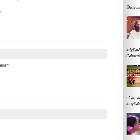
இசையமை
ே
வந்திரு
பின்னணி
 ராசா
பட்டைய
வருகின்