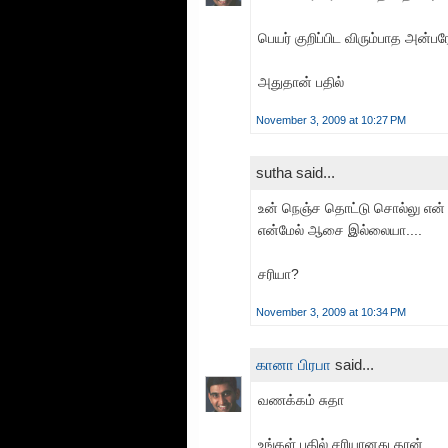
பெயர் குறிப்பிட விரும்பாத அன்பர
அதுதான் பதில்
November 3, 2009 at 10:27 PM
sutha said...
உன் நெஞ்ச தொட்டு சொல்லு என்
என்மேல் ஆசை இல்லையா....
சரியா?
November 3, 2009 at 10:34 PM
கானா பிரபா
said...
வணக்கம் சுதா
உங்கள் பதில் சரியானது தான்