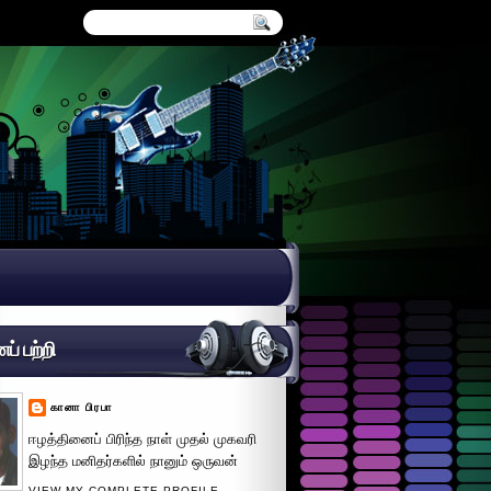
் பற்றி
கானா பிரபா
ஈழத்தினைப் பிரிந்த நாள் முதல் முகவரி
இழந்த மனிதர்களில் நானும் ஒருவன்
VIEW MY COMPLETE PROFILE