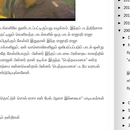
►
201
►
201
►
201
►
201
படங்களிலே துண்டாடப்பட்டிருப்பது வழக்கம். இந்தப் படத்திற்காக
▼
200
்டிலும் வெளிவந்த பாடல்களில் ஒரு பாடல் ராஜாதி ராஜா
►
யிருக்கும்.கேள்வி இதுதான் இந்த ராஜாதி ராஜா
▼
்களிலும், ஏன் வானொலிகளிலும் ஒலிபரப்பப்படும் பாடல் ஒன்று
ற
்பதே கேள்வியாகும். பின்னர் இந்தப் பாடலை அன்றைய காலத்தில்
ராமராஜன் பின்னர் தான் நடிக்க இருந்த "பெத்தவமனசு" என்ற
"
 கொடுமை என்னவென்றால் பின்னர் 'பெத்தவமனசு' படமே வராமல்
்டுபிடியுங்களேன்.
இ
சு
ற
த் தொட்டுச் சொல் ராசா என் மேல் ஆசை இல்லையா" பாடியவர்கள்
►
►
ம் நன்றிகள்
►
►
J