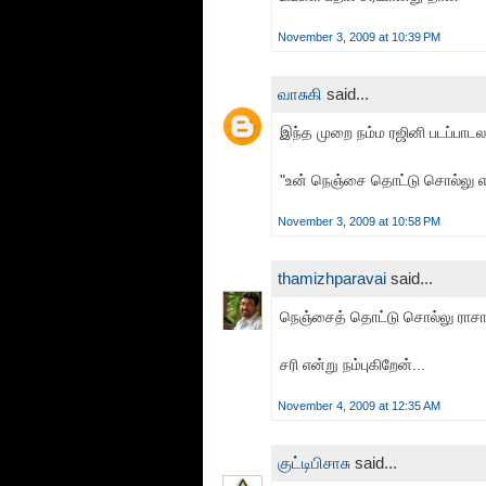
November 3, 2009 at 10:39 PM
வாசுகி
said...
இந்த முறை நம்ம ரஜினி படப்பாடல
"உன் நெஞ்சை தொட்டு சொல்லு என
November 3, 2009 at 10:58 PM
thamizhparavai
said...
நெஞ்சைத் தொட்டு சொல்லு ராச
சரி என்று நம்புகிறேன்...
November 4, 2009 at 12:35 AM
குட்டிபிசாசு
said...