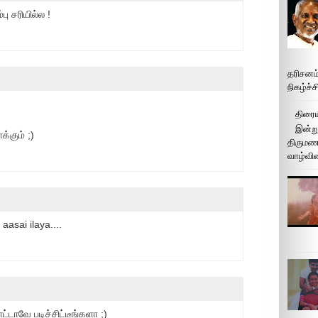
பு சரியில்ல !
தரிசனம
நிகழ்ச்
திரைய
இன்று
்கும் ;)
திருமண 
வாழ்வின
aasai ilaya....
்டாவே படிச்சிட்டீங்களா ;)