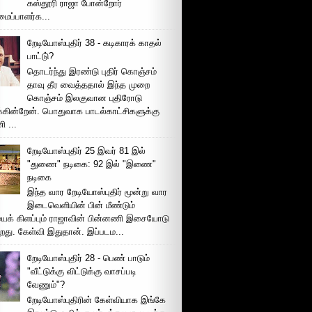
கஸ்தூரி ராஜா போன்றோர்
ப்பாளர்க...
றேடியோஸ்புதிர் 38 - கடிகாரக் காதல்
பாட்டு்?
தொடர்ந்து இரண்டு புதிர் கொஞ்சம்
தாவு தீர வைத்ததால் இந்த முறை
கொஞ்சம் இலகுவான புதிரோடு
க்கின்றேன். பொதுவாக பாடல்காட்சிகளுக்கு
 ...
றேடியோஸ்புதிர் 25 இவர் 81 இல்
"துணை" நடிகை: 92 இல் "இணை"
நடிகை
இந்த வார றேடியோஸ்புதிர் மூன்று வார
இடைவெளியின் பின் மீண்டும்
ைக் கிளப்பும் ராஜாவின் பின்னணி இசையோடு
றது. கேள்வி இதுதான். இப்படம...
றேடியோஸ்புதிர் 28 - பெண் பாடும்
"வீட்டுக்கு விட்டுக்கு வாசப்படி
வேணும்"?
றேடியோஸ்புதிரின் கேள்வியாக இங்கே