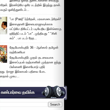
இரண்டு ஒலித் துண்டங்களை வைத்து
்றேன். இரண்டுமே ஒரே படத்தில் இருந்து தான்.
 வரும் ஒலித்துண்டம்...
"பா (Paa)" ர்த்தேன், பரவசமடைந்தேன்!
இசைஞானி இளையராஜாவுக்காக
மட்டுமே தியேட்டர் படியேறிய இன்னொரு
ஹிந்திப் படம் "பா". முந்தியது " "சீனி
கம்" . பா படம் நேற...
றேடியோஸ்புதிர் 36 - ஆஸ்கார் தமிழன்
ரஹ்மேனியா
றேடியோஸ்புதிர் முதல் தடவையாக
இசைப்புயல் ரஹ்மானின் முத்தான ஐந்து
பின்னணி இசையோடு புதிர்
்றது. (ராஜா இல்லாமல் பதிவை போட
னதால் முகப...
் கண்பார்வை தவிக்க