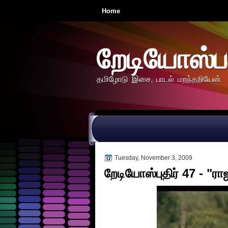
Home
றேடியோஸ்ப
தமிழோடு இசை, பாடல் மறந்தறியேன்
Tuesday, November 3, 2009
றேடியோஸ்புதிர் 47 - "ரா