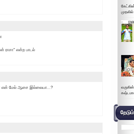
கேட்கின
முதலில்
ா
் ராசா" என்ற பாடல்
ா என் மேல் ஆசை இல்லையா...?
வருகின
கஷ்டமா
தேடும