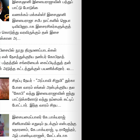
இசைஞானி இளையராஜாவின் பத்துப்
பாட்டு போடுங்க
வணக்கம் மக்கள்ஸ்! இசைஞானி
இளையராஜா சமீப நாட்களில் ஜெயா
டிவியினூடாக இசைரசிகர்களுக்குத்
் கொடுத்து வரவிருக்கும் தன் இசை
சிக்கான அ...
ிசையில் நூறு திருமணப்பாடல்கள்
 என் நேசத்துக்குரிய நண்பர் கோபிநாத்
பந்தத்தில் சங்கரியைக் கைப்பிடித்துத் தன்
் அடுத்த கட்டத்துக்குள் பயணிக்கிறார். வ...
சிறப்பு நேயர் - "அப்பாவி சிறுமி" துர்கா
போன வாரம் எங்கள் அன்புக்குரிய தல
"கோபி" வந்து இளையராஜாவின் ஐந்து
பாட்டுக்களோடு வந்து நம்மைக் கட்டிப்
போட்டார். இந்த வாரம் சிறப...
இசையமைப்பாளர் கே.பாக்யராஜ்
சினிமாவில் எதுவும் நடக்கும் என்பதற்கு
உதாரணம், கே.பாக்யராஜ், டி.ராஜேந்தர்,
ஆர்.பாண்டியராஜன், லேட்டஸ்டாக