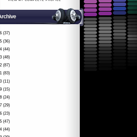
Archive
6
(37)
5
(36)
4
(44)
3
(48)
2
(87)
1
(83)
0
(11)
9
(15)
8
(24)
7
(29)
6
(23)
5
(47)
4
(44)