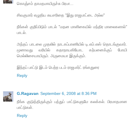
கொஞ்சம் தாமதமாயிருச்சு பிரபா...
சிவகுமார் எழுதிய சுயசரிதை "இது ராஜபாட்டை அல்ல"
நீங்கள் குறிப்பிடும் பாடல் "மதன மாளிகையில் மந்திர மாலைகளால்"
பாடல்.
அந்தப் பாடலை முதலில் நாடகப்பாணியில் டி.எம்.எஸ் தொடங்குவார்.
மூனாவது வரியில் கதாநாயகியோட கற்பனைக்குப் போயி
மெல்லிசையாயிரும். அருமையா இருக்கும்.
இந்தப் பாட்டு இடம் பெற்ற படம் ராஜபார்ட் ரங்கதுரை
Reply
G.Ragavan
September 6, 2008 at 8:36 PM
நீங்க குடுத்திருக்கும் பத்துப் பாட்டுகளுமே கலக்கல். பிரமாதமான
பாட்டுகள்.
Reply