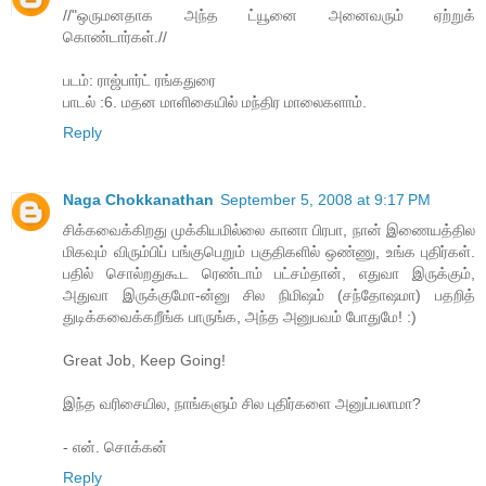
//"ஒருமனதாக அந்த ட்யூனை அனைவரும் ஏற்றுக்
கொண்டார்கள்.//
படம்: ராஜ்பார்ட் ரங்கதுரை
பாடல் :6. மதன மாளிகையில் மந்திர மாலைகளாம்.
Reply
Naga Chokkanathan
September 5, 2008 at 9:17 PM
சிக்கவைக்கிறது முக்கியமில்லை கானா பிரபா, நான் இணையத்தில
மிகவும் விரும்பிப் பங்குபெறும் பகுதிகளில் ஒண்ணு, உங்க புதிர்கள்.
பதில் சொல்றதுகூட ரெண்டாம் பட்சம்தான், எதுவா இருக்கும்,
அதுவா இருக்குமோ-ன்னு சில நிமிஷம் (சந்தோஷமா) பதறித்
துடிக்கவைக்கறீங்க பாருங்க, அந்த அனுபவம் போதுமே! :)
Great Job, Keep Going!
இந்த வரிசையில, நாங்களும் சில புதிர்களை அனுப்பலாமா?
- என். சொக்கன்
Reply