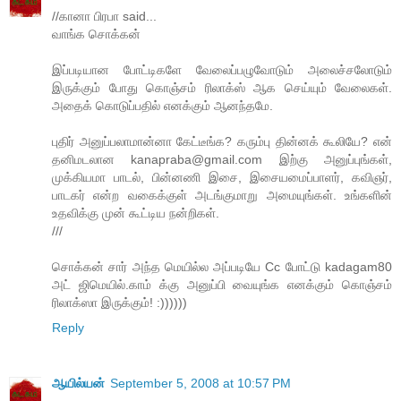
//கானா பிரபா said...
வாங்க சொக்கன்
இப்படியான போட்டிகளே வேலைப்பழுவோடும் அலைச்சலோடும்
இருக்கும் போது கொஞ்சம் ரிலாக்ஸ் ஆக செய்யும் வேலைகள்.
அதைக் கொடுப்பதில் எனக்கும் ஆனந்தமே.
புதிர் அனுப்பலாமான்னா கேட்டீங்க? கரும்பு தின்னக் கூலியே? என்
தனிமடலான kanapraba@gmail.com இற்கு அனுப்புங்கள்,
முக்கியமா பாடல், பின்னணி இசை, இசையமைப்பாளர், கவிஞர்,
பாடகர் என்ற வகைக்குள் அடங்குமாறு அமையுங்கள். உங்களின்
உதவிக்கு முன் கூட்டிய நன்றிகள்.
///
சொக்கன் சார் அந்த மெயில்ல அப்படியே Cc போட்டு kadagam80
அட் ஜிமெயில்.காம் க்கு அனுப்பி வையுங்க எனக்கும் கொஞ்சம்
ரிலாக்ஸா இருக்கும்! :))))))
Reply
ஆயில்யன்
September 5, 2008 at 10:57 PM