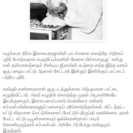
வழக்கமா நீங்க இளையராஜாவின் பாடல்களை வைத்தே அதிகம்
புதிர் போடுவதால் உபகுறிப்புக்களின் வேலை மிச்சமாகுது" என்று
என் தன்மானத்தைச் சீண்டிய ஜீ.ராவின் கூற்றை மாற்ற இந்த வாரம்
ஒரு பழைய பாட்டு ஆனால் கேட்டால் இன்றும் இனிக்கும் பாட்டைப்
பற்றிய புதிர்.
கவிஞர் கண்ணதாசன் ஒரு படத்துக்காக அற்புதமான பாட்டை
எழுதிவிட்டார். அவர் எழுதிக் கொடுத்த முதல் அடிகளிலேயே
இயக்குனரும், இசையமைப்பாளர் மெல்லிசை மன்னர்
எம்.எஸ்.விஸ்வநாதனும் மனதைப் பறிகொடுத்தார்கள். கிட்டத்தட்ட
எட்டு விதமான மெட்டுக்களைப் போட்டும் திருப்தி வரவில்லை. தான்
போட்ட எட்டு டியூன்களையும் ஒவ்வொன்றாகப் பாடிக்
கொண்டிருந்தார் எம்.எஸ்.வி. அங்கே அப்போது கவிஞரும்
இருந்தார்.