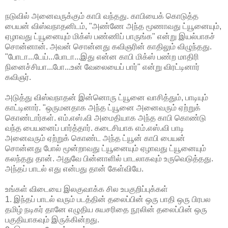
நடுவில் அனைவருக்கும் காபி வந்தது. காபியைக் கொடுத்த
பையன் விஸ்வநாதனிடம், "அண்ணே அந்த மூணாவது ட்யூனையும்,
ஏழாவது ட்யூனையும் மிக்ஸ் பண்ணிப் பாருங்க" என்று இயல்பாகச்
சொன்னான். அவன் சொன்னது கவிஞரின் காதிலும் விழுந்தது.
"போடா...டேய்...போடா...இது என்ன காபி மிக்ஸ் பண்ற மாதிரி
நினைச்சியா...போ...உன் வேலையைப் பார்" என்று விரட்டினார்
கவிஞர்.
அடுத்து விஸ்வநாதன் இன்னொரு ட்யூனை வாசித்தும், பாடியும்
காட்டினார். "ஒருமனதாக அந்த ட்யூனை அனைவரும் ஏற்றுக்
கொண்டார்கள். எம்.எஸ்.வி அமைதியாக அந்த காபி கொண்டு
வந்த பையனைப் பார்த்தார். கடைசியாக எம்.எஸ்.வி பாடி
அனைவரும் ஏற்றுக் கொண்ட அந்த ட்யூன் காபி பையன்
சொன்னது போல் மூன்றாவது ட்யூனையும் ஏழாவது ட்யூனையும்
கலந்தது தான். அதுவே பின்னாளில் பாடலாகவும் உருவெடுத்தது.
அந்தப் பாடல் எது என்பது தான் கேள்வியே.
உங்கள் விடையை இலகுவாக்க சில உபகுறிப்புக்கள்
1. இந்தப் பாடல் வரும் படத்தின் தலைப்பின் ஒரு பாதி ஒரு பிரபல
தமிழ் நடிகர் தானே எழுதிய சுயசரிதை நூலின் தலைப்பின் ஒரு
பகுதியாகவும் இருக்கின்றது.