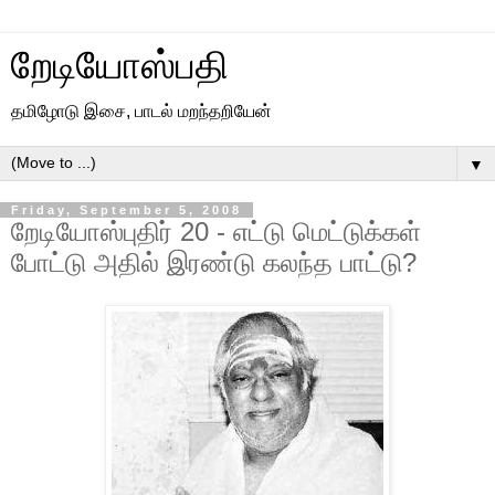
றேடியோஸ்பதி
தமிழோடு இசை, பாடல் மறந்தறியேன்
▼
Friday, September 5, 2008
றேடியோஸ்புதிர் 20 - எட்டு மெட்டுக்கள்
போட்டு அதில் இரண்டு கலந்த பாட்டு?