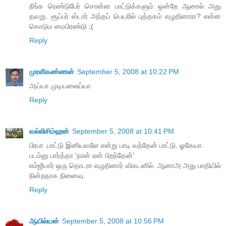
நீங்க ரெண்டுபேர் சொன்ன பாட்டுக்களும் ஒன்றே ஆனால் அது
தவறு. சூப்பர் ஸ்டார் அந்தப் பெயரில் புத்தகம் எழுதினாரா? என்ன
கொடும மைபிரண்டு ;(
Reply
முரளிகண்ணன்
September 5, 2008 at 10:22 PM
அய்யா முடியலைய்யா
Reply
வல்லிசிம்ஹன்
September 5, 2008 at 10:41 PM
பிரபா ,பாட்டு இனியவளே என்று பாடி வந்தேன் பாட்டு. ஓகேயா.
படம்னு பார்த்தா 'நான் ஏன் பிறந்தேன்'
எம்ஜீயார் ஒரு தொடரா எழுதினார் விகடனில். ஆனாஅ அது பாதியில்
நின்றதாக நினைவு.
Reply
ஆயில்யன்
September 5, 2008 at 10:56 PM