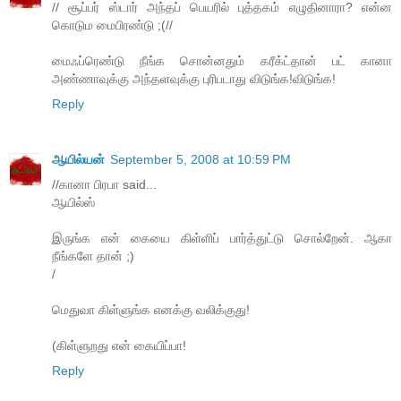
// சூப்பர் ஸ்டார் அந்தப் பெயரில் புத்தகம் எழுதினாரா? என்ன
கொடும மைபிரண்டு ;(//
மைஃப்ரெண்டு நீங்க சொன்னதும் கரீக்ட்தான் பட் கானா
அண்ணாவுக்கு அந்தளவுக்கு புரிபடாது விடுங்க!விடுங்க!
Reply
ஆயில்யன்
September 5, 2008 at 10:59 PM
//கானா பிரபா said...
ஆயில்ஸ்
இருங்க என் கையை கிள்ளிப் பார்த்துட்டு சொல்றேன். ஆகா
நீங்களே தான் ;)
/
மெதுவா கிள்ளுங்க எனக்கு வலிக்குது!
(கிள்ளுறது என் கையிப்பா!
Reply