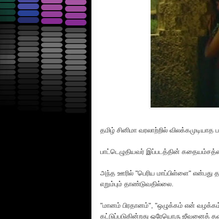
தமிழ் சினிமா வரலாற்றில் விலக்கமுடியாத ப
பாட்டெழுதியவர் இப்படத்தின் கதையம்சத்த
அந்த ஊரில் "பெரிய மாப்பிள்ளை" என்பது 
எறும்பும் தாண்டுவதில்லை.
"மானம் பிரதானம்", "ஒழுக்கம் என் வழக்கம
கட்டுப்படுகின்றது ஒரேயொரு ஜீவனைத் தவ