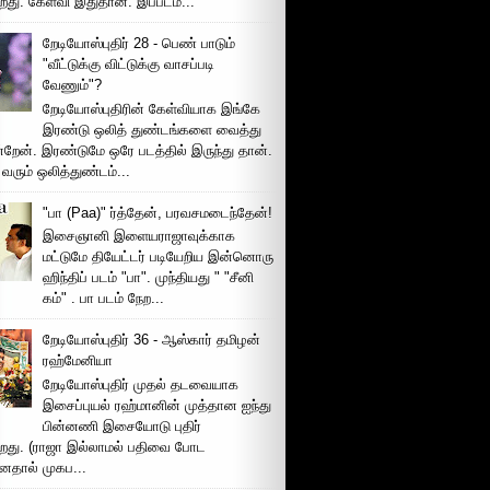
றது. கேள்வி இதுதான். இப்படம...
றேடியோஸ்புதிர் 28 - பெண் பாடும்
"வீட்டுக்கு விட்டுக்கு வாசப்படி
வேணும்"?
றேடியோஸ்புதிரின் கேள்வியாக இங்கே
இரண்டு ஒலித் துண்டங்களை வைத்து
்றேன். இரண்டுமே ஒரே படத்தில் இருந்து தான்.
 வரும் ஒலித்துண்டம்...
"பா (Paa)" ர்த்தேன், பரவசமடைந்தேன்!
இசைஞானி இளையராஜாவுக்காக
மட்டுமே தியேட்டர் படியேறிய இன்னொரு
ஹிந்திப் படம் "பா". முந்தியது " "சீனி
கம்" . பா படம் நேற...
றேடியோஸ்புதிர் 36 - ஆஸ்கார் தமிழன்
ரஹ்மேனியா
றேடியோஸ்புதிர் முதல் தடவையாக
இசைப்புயல் ரஹ்மானின் முத்தான ஐந்து
பின்னணி இசையோடு புதிர்
்றது. (ராஜா இல்லாமல் பதிவை போட
னதால் முகப...