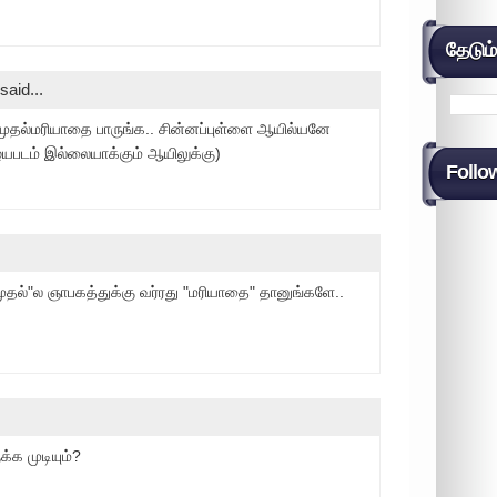
தேடும
said...
ுதல்மரியாதை பாருங்க.. சின்னப்புள்ளை ஆயில்யனே
பழயபடம் இல்லையாக்கும் ஆயிலுக்கு)
Follo
தல்"ல ஞாபகத்துக்கு வர்ரது "மரியாதை" தானுங்களே..
்க முடியும்?