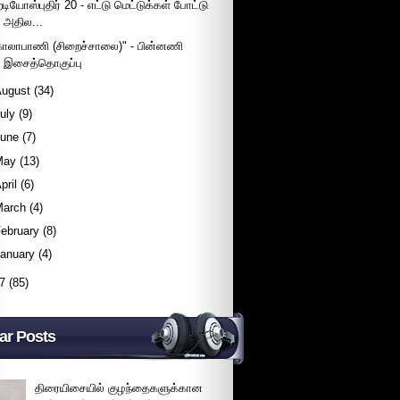
ேடியோஸ்புதிர் 20 - எட்டு மெட்டுக்கள் போட்டு
அதில...
காலாபாணி (சிறைச்சாலை)" - பின்னணி
இசைத்தொகுப்பு
August
(34)
uly
(9)
June
(7)
May
(13)
pril
(6)
March
(4)
ebruary
(8)
January
(4)
7
(85)
ar Posts
திரையிசையில் குழந்தைகளுக்கான