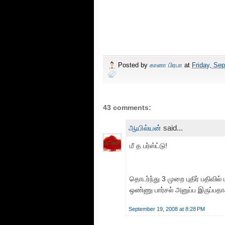
Posted by
கானா பிரபா
at
Friday, Se
43 comments:
ஆயில்யன்
said...
மீ த பர்ஸ்ட்டு!
தொடர்ந்து 3 முறை புதிர் பதிவில
ஒண்ணு பார்சல் அனுப்ப இருப்ப
September 19, 2008 at 8:28 PM