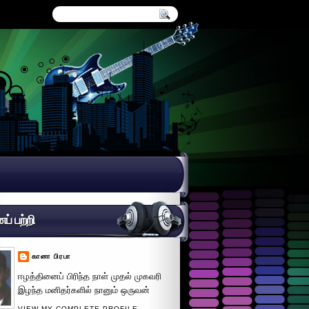
் பற்றி
கானா பிரபா
ஈழத்தினைப் பிரிந்த நாள் முதல் முகவரி
இழந்த மனிதர்களில் நானும் ஒருவன்
VIEW MY COMPLETE PROFILE