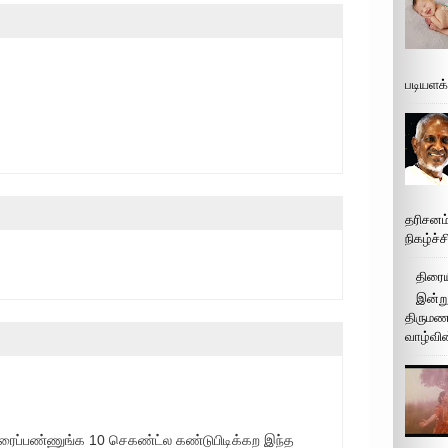
படியளக
தரிசனம
நிகழ்ச்
திரைய
இன்று
திருமண 
வாழ்வின
ரைப்பண்ணுங்க 10 செகண்ட்ல கண்டுபிடிக்கற இந்த