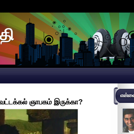
தி
என்னைப
ளவட்டக்கல் ஞாபகம் இருக்கா?