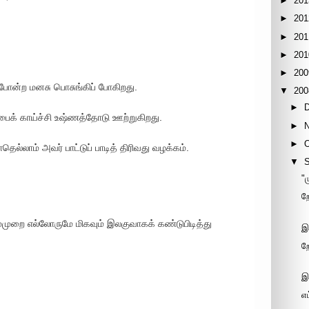
►
201
►
201
►
201
►
201
►
200
்போன்ற மனசு பொசுங்கிப் போகிறது.
▼
200
►
பைக் காய்ச்சி உஷ்ணத்தோடு ஊற்றுகிறது.
►
►
தெல்லாம் அவர் பாட்டுப் பாடித் திரிவது வழக்கம்.
▼
"
ற
்முறை எல்லோருமே மிகவும் இலகுவாகக் கண்டுபிடித்து
இ
ற
இ
எ