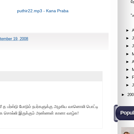
ற
puthir22.mp3 - Kana Praba
"
►
►
J
ptember 19, 2008
►
►
►
A
►
►
F
►
►
200
் மீ த பர்ஸ்டு போடும் நபர்களுக்கு அழகிய வானொலி பொட்டி
Popul
தாக சொல்லி இருக்கும் அண்ணன் கானா வாழ்க!