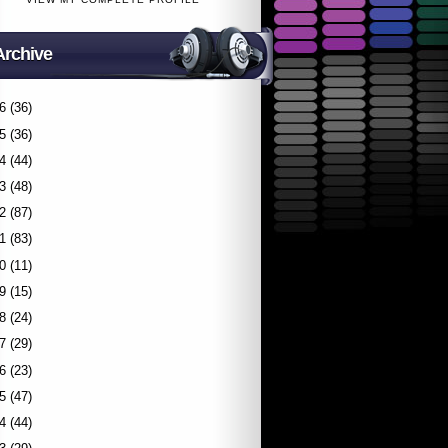
Archive
6
(36)
5
(36)
4
(44)
3
(48)
2
(87)
1
(83)
0
(11)
9
(15)
8
(24)
7
(29)
6
(23)
5
(47)
4
(44)