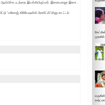
வருகின்
னு ஆரம்பிச்சு படத்தை இயக்கியிருப்பார். இளையராஜா இசை..
்டு “மனோஜ் கிரியேஷன்ஸ் பிரண்ட்ஸ்”ன்னு டைட்டல்
கேட்கின
முதலில்
வருகின
கஷ்டமா