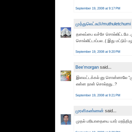
September 19, 2008 at 9:17 PM
முத்துலெட்சுமி/muthuletchumi
தலைப்பை வச்சே சொல்லிட்டமே..ம
சொல்லிட்டாப்பல..( இது மட்டும் 
September 19, 2008 at 9:20 PM
Bee'morgan
said...
இளவட்டக்கல் னு சொன்னாலே "மு
என்ன நான் சொல்றது..?
September 19, 2008 at 9:21 PM
முரளிகண்ணன்
said...
முதல் மரியாதையை யார் மறந்திருக