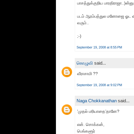
பாசத்துக்குறிய பாரதிராஜா..)ன்
படம் ஆரம்பத்துல மனோஜை ஓட விட
வரும்..
;-)
September 19, 2008 at 8:55 PM
கொழுவி
said...
வீராசாமி ??
September 19, 2008 at 9:02 PM
Naga Chokkanathan
said...
'முதல் மரியாதை’தானே?
என். சொக்கன்,
பெங்களூர்