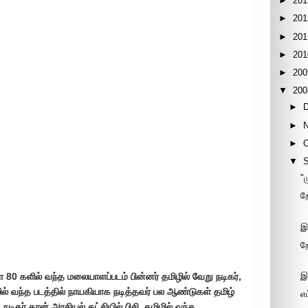
►
201
►
201
►
201
►
201
►
200
▼
200
►
►
►
▼
"
ற
இ
ற
இ
ள 80 களில் வந்த மலையாளப்படம் பின்னர் தமிழில் வேறு நடிகர்,
ல் வந்த படத்தில் நாயகியாக நடித்தவர் பல ஆண்டுகள் தமிழ்
எ
 நடிகர் தான் அரசியல் கட்சியில் பிசி. தமிழில் வந்த