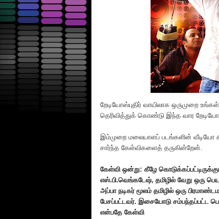
றேடியோஸ்புதிர் வாயிலாக ஒருமுறை உங்கள
தெரிவித்துக் கொண்டு இந்த வார றேடியோஸ்
இம்முறை மலையாளப் படங்களின் வீடியோ கி
சார்ந்த கேள்விகளைத் தருகின்றேன்.
கேள்வி ஒன்று: கீழே கொடுக்கப்பட்டிருக்
எஸ்.பி.வெங்கடேஷ், தமிழில் வேறு ஒரு பெயர
அப்பா நடிகர் மூலம் தமிழில் ஒரு பிரமாண
பேசப்பட்டவர். இசையோடு சம்பந்தப்பட்ட ப
என்பதே கேள்வி