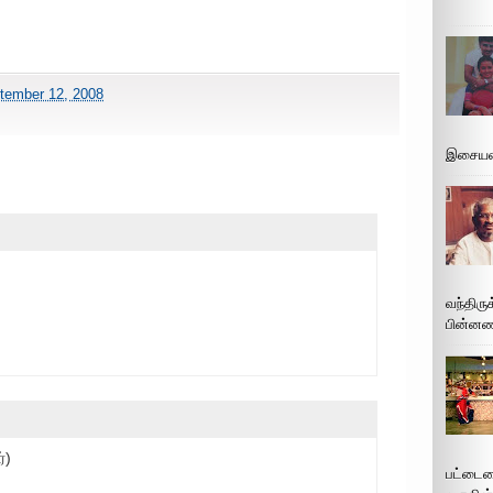
ptember 12, 2008
இசையமை
வந்திரு
பின்னணி
்)
பட்டைய