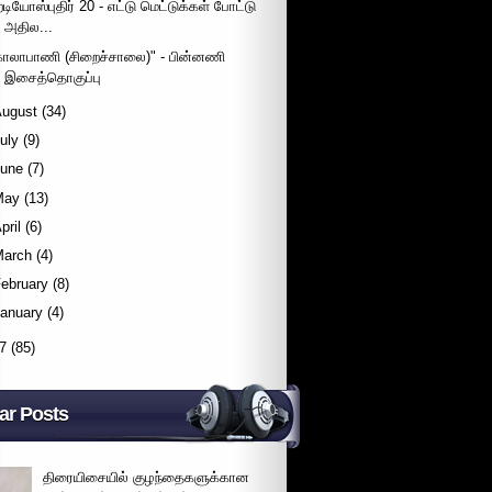
ேடியோஸ்புதிர் 20 - எட்டு மெட்டுக்கள் போட்டு
அதில...
காலாபாணி (சிறைச்சாலை)" - பின்னணி
இசைத்தொகுப்பு
August
(34)
uly
(9)
June
(7)
May
(13)
pril
(6)
March
(4)
ebruary
(8)
January
(4)
7
(85)
ar Posts
திரையிசையில் குழந்தைகளுக்கான