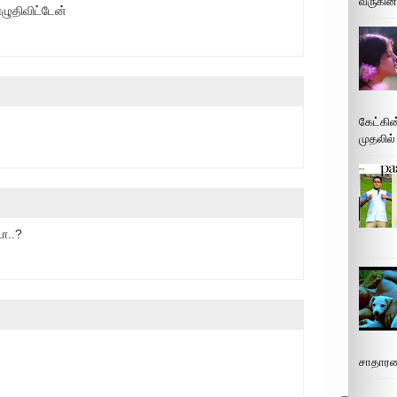
வருகின்
ழுதிவிட்டேன்
கேட்கின
முதலில்
ா..?
சாதாரண