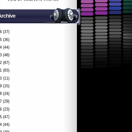
Archive
6
(37)
5
(36)
4
(44)
3
(48)
2
(87)
1
(83)
0
(11)
9
(15)
8
(24)
7
(29)
6
(23)
5
(47)
4
(44)