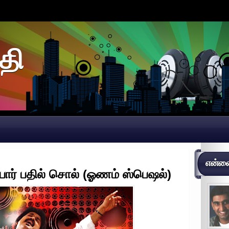
தி
என்னைப
் பார் பதில் சொல் (ஓணம் ஸ்பெஷல்)