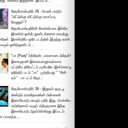
றது. கேள்வி இதுதான். இப்படம...
றேடியோஸ்புதிர் 28 - பெண் பாடும்
"வீட்டுக்கு விட்டுக்கு வாசப்படி
வேணும்"?
றேடியோஸ்புதிரின் கேள்வியாக இங்கே
இரண்டு ஒலித் துண்டங்களை வைத்து
்றேன். இரண்டுமே ஒரே படத்தில் இருந்து தான்.
 வரும் ஒலித்துண்டம்...
"பா (Paa)" ர்த்தேன், பரவசமடைந்தேன்!
இசைஞானி இளையராஜாவுக்காக
மட்டுமே தியேட்டர் படியேறிய இன்னொரு
ஹிந்திப் படம் "பா". முந்தியது " "சீனி
கம்" . பா படம் நேற...
றேடியோஸ்புதிர் 39 - இதுவும் ஒரு பூ
மீண்டும் ராகதேவனின் பின்னணி
இசையோடு மலரும் புதிர் இது. மெல்லிய
மயிலிறகாய் வரும் அற்புதமான இந்த
இசையோடு ஆரம்பிக்கிறது இப்படம்.
 பாமரத்த...