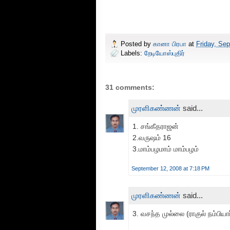
Posted by
கானா பிரபா
at
Friday, Se
Labels:
றேடியோஸ்புதிர்
31 comments:
முரளிகண்ணன்
said...
1. சங்கீதராஜன்
2.வருஷம் 16
3.மாம்பழமாம் மாம்பழம்
September 12, 2008 at 7:18 PM
முரளிகண்ணன்
said...
3. வசந்த முல்லை (ராகுல் நம்பியார