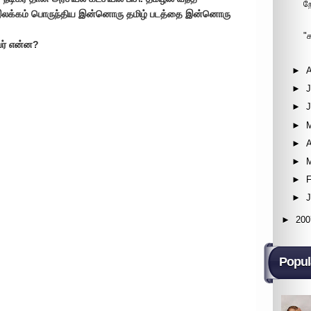
ற
ே இலக்கம் பொருந்திய இன்னொரு தமிழ் படத்தை இன்னொரு
"
யர் என்ன?
►
►
J
►
►
►
A
►
►
F
►
►
200
Popul