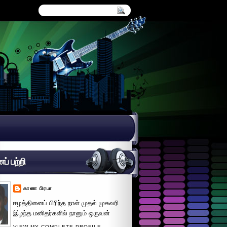
் பற்றி
கானா பிரபா
ஈழத்தினைப் பிரிந்த நாள் முதல் முகவரி
இழந்த மனிதர்களில் நானும் ஒருவன்
VIEW MY COMPLETE PROFILE