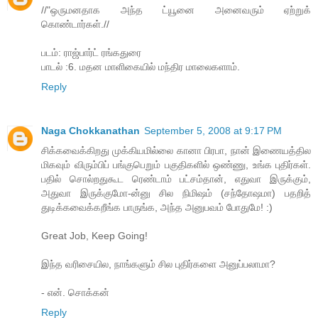
//"ஒருமனதாக அந்த ட்யூனை அனைவரும் ஏற்றுக்
கொண்டார்கள்.//
படம்: ராஜ்பார்ட் ரங்கதுரை
பாடல் :6. மதன மாளிகையில் மந்திர மாலைகளாம்.
Reply
Naga Chokkanathan
September 5, 2008 at 9:17 PM
சிக்கவைக்கிறது முக்கியமில்லை கானா பிரபா, நான் இணையத்தில
மிகவும் விரும்பிப் பங்குபெறும் பகுதிகளில் ஒண்ணு, உங்க புதிர்கள்.
பதில் சொல்றதுகூட ரெண்டாம் பட்சம்தான், எதுவா இருக்கும்,
அதுவா இருக்குமோ-ன்னு சில நிமிஷம் (சந்தோஷமா) பதறித்
துடிக்கவைக்கறீங்க பாருங்க, அந்த அனுபவம் போதுமே! :)
Great Job, Keep Going!
இந்த வரிசையில, நாங்களும் சில புதிர்களை அனுப்பலாமா?
- என். சொக்கன்
Reply