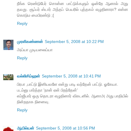
நீங்க ரெண்டுபேர் சொன்ன பாட்டுக்களும் ஒன்றே ஆனால் அது
தவறு. சூப்பர் ஸ்டார் அந்தப் பெயரில் புத்தகம் எழுதினாரா? என்ன
கொடும மைபிரண்டு ;(
Reply
முரளிகண்ணன்
September 5, 2008 at 10:22 PM
அய்யா முடியலைய்யா
Reply
வல்லிசிம்ஹன்
September 5, 2008 at 10:41 PM
பிரபா ,பாட்டு இனியவளே என்று பாடி வந்தேன் பாட்டு. ஓகேயா.
படம்னு பார்த்தா 'நான் ஏன் பிறந்தேன்'
எம்ஜீயார் ஒரு தொடரா எழுதினார் விகடனில். ஆனாஅ அது பாதியில்
நின்றதாக நினைவு.
Reply
ஆயில்யன்
September 5, 2008 at 10:56 PM