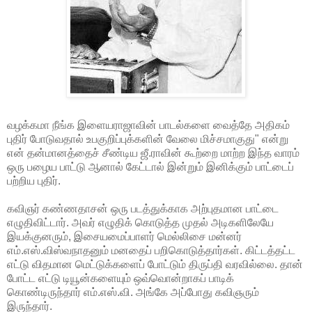
வழக்கமா நீங்க இளையராஜாவின் பாடல்களை வைத்தே அதிகம்
புதிர் போடுவதால் உபகுறிப்புக்களின் வேலை மிச்சமாகுது" என்று
என் தன்மானத்தைச் சீண்டிய ஜீ.ராவின் கூற்றை மாற்ற இந்த வாரம்
ஒரு பழைய பாட்டு ஆனால் கேட்டால் இன்றும் இனிக்கும் பாட்டைப்
பற்றிய புதிர்.
கவிஞர் கண்ணதாசன் ஒரு படத்துக்காக அற்புதமான பாட்டை
எழுதிவிட்டார். அவர் எழுதிக் கொடுத்த முதல் அடிகளிலேயே
இயக்குனரும், இசையமைப்பாளர் மெல்லிசை மன்னர்
எம்.எஸ்.விஸ்வநாதனும் மனதைப் பறிகொடுத்தார்கள். கிட்டத்தட்ட
எட்டு விதமான மெட்டுக்களைப் போட்டும் திருப்தி வரவில்லை. தான்
போட்ட எட்டு டியூன்களையும் ஒவ்வொன்றாகப் பாடிக்
கொண்டிருந்தார் எம்.எஸ்.வி. அங்கே அப்போது கவிஞரும்
இருந்தார்.