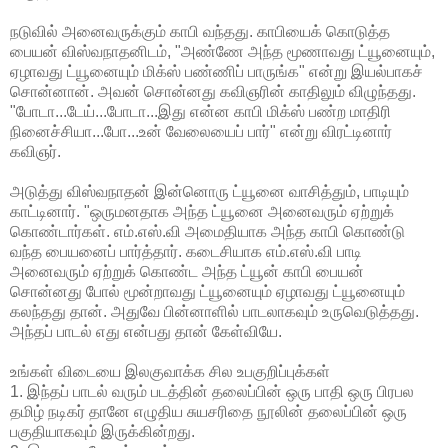
நடுவில் அனைவருக்கும் காபி வந்தது. காபியைக் கொடுத்த
பையன் விஸ்வநாதனிடம், "அண்ணே அந்த மூணாவது ட்யூனையும்,
ஏழாவது ட்யூனையும் மிக்ஸ் பண்ணிப் பாருங்க" என்று இயல்பாகச்
சொன்னான். அவன் சொன்னது கவிஞரின் காதிலும் விழுந்தது.
"போடா...டேய்...போடா...இது என்ன காபி மிக்ஸ் பண்ற மாதிரி
நினைச்சியா...போ...உன் வேலையைப் பார்" என்று விரட்டினார்
கவிஞர்.
அடுத்து விஸ்வநாதன் இன்னொரு ட்யூனை வாசித்தும், பாடியும்
காட்டினார். "ஒருமனதாக அந்த ட்யூனை அனைவரும் ஏற்றுக்
கொண்டார்கள். எம்.எஸ்.வி அமைதியாக அந்த காபி கொண்டு
வந்த பையனைப் பார்த்தார். கடைசியாக எம்.எஸ்.வி பாடி
அனைவரும் ஏற்றுக் கொண்ட அந்த ட்யூன் காபி பையன்
சொன்னது போல் மூன்றாவது ட்யூனையும் ஏழாவது ட்யூனையும்
கலந்தது தான். அதுவே பின்னாளில் பாடலாகவும் உருவெடுத்தது.
அந்தப் பாடல் எது என்பது தான் கேள்வியே.
உங்கள் விடையை இலகுவாக்க சில உபகுறிப்புக்கள்
1. இந்தப் பாடல் வரும் படத்தின் தலைப்பின் ஒரு பாதி ஒரு பிரபல
தமிழ் நடிகர் தானே எழுதிய சுயசரிதை நூலின் தலைப்பின் ஒரு
பகுதியாகவும் இருக்கின்றது.