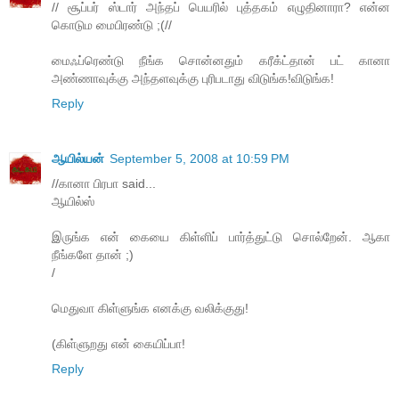
// சூப்பர் ஸ்டார் அந்தப் பெயரில் புத்தகம் எழுதினாரா? என்ன
கொடும மைபிரண்டு ;(//
மைஃப்ரெண்டு நீங்க சொன்னதும் கரீக்ட்தான் பட் கானா
அண்ணாவுக்கு அந்தளவுக்கு புரிபடாது விடுங்க!விடுங்க!
Reply
ஆயில்யன்
September 5, 2008 at 10:59 PM
//கானா பிரபா said...
ஆயில்ஸ்
இருங்க என் கையை கிள்ளிப் பார்த்துட்டு சொல்றேன். ஆகா
நீங்களே தான் ;)
/
மெதுவா கிள்ளுங்க எனக்கு வலிக்குது!
(கிள்ளுறது என் கையிப்பா!
Reply