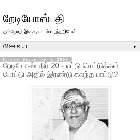
றேடியோஸ்பதி
தமிழோடு இசை, பாடல் மறந்தறியேன்
▼
Friday, September 5, 2008
றேடியோஸ்புதிர் 20 - எட்டு மெட்டுக்கள்
போட்டு அதில் இரண்டு கலந்த பாட்டு?