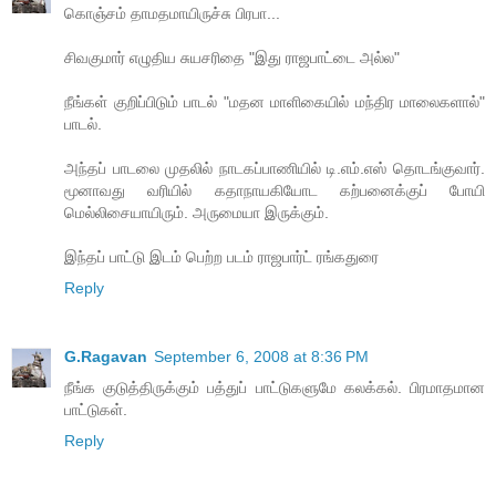
கொஞ்சம் தாமதமாயிருச்சு பிரபா...
சிவகுமார் எழுதிய சுயசரிதை "இது ராஜபாட்டை அல்ல"
நீங்கள் குறிப்பிடும் பாடல் "மதன மாளிகையில் மந்திர மாலைகளால்"
பாடல்.
அந்தப் பாடலை முதலில் நாடகப்பாணியில் டி.எம்.எஸ் தொடங்குவார்.
மூனாவது வரியில் கதாநாயகியோட கற்பனைக்குப் போயி
மெல்லிசையாயிரும். அருமையா இருக்கும்.
இந்தப் பாட்டு இடம் பெற்ற படம் ராஜபார்ட் ரங்கதுரை
Reply
G.Ragavan
September 6, 2008 at 8:36 PM
நீங்க குடுத்திருக்கும் பத்துப் பாட்டுகளுமே கலக்கல். பிரமாதமான
பாட்டுகள்.
Reply