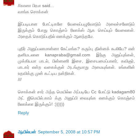
//கானா பிரபா said...
வாங்க சொக்கன்
இப்படியான போட்டிகளே வேலைப்பழுவோடும் அலைச்சலோடும்
இருக்கும் போது கொஞ்சம் ரிலாக்ஸ் ஆக செய்யும் வேலைகள்.
அதைக் கொடுப்பதில் எனக்கும் ஆனந்தமே.
புதிர் அனுப்பலாமான்னா கேட்டீங்க? கரும்பு தின்னக் கூலியே? என்
தனிமடலான kanapraba@gmail.com இற்கு அனுப்புங்கள்,
முக்கியமா பாடல், பின்னணி இசை, இசையமைப்பாளர், கவிஞர்,
பாடகர் என்ற வகைக்குள் அடங்குமாறு அமையுங்கள். உங்களின்
உதவிக்கு முன் கூட்டிய நன்றிகள்.
///
சொக்கன் சார் அந்த மெயில்ல அப்படியே Cc போட்டு kadagam80
அட் ஜிமெயில்.காம் க்கு அனுப்பி வையுங்க எனக்கும் கொஞ்சம்
ரிலாக்ஸா இருக்கும்! :))))))
Reply
ஆயில்யன்
September 5, 2008 at 10:57 PM