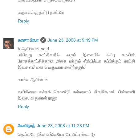
ஆஹா!ஆஹா! அருமை!அருமை//
வருகைக்கு நன்றி நண்பரே
Reply
கானா பிரபா
June 23, 2008 at 9:49 PM
// ஆயில்யன் said...
பல்வேறு காட்சிகளில் வரும் இசையில் அப்பு கமலின்
சோகக்காட்சிக்கான இசை மற்றும் ஸ்ரீவித்யா தப்பிக்கும் காட்சி
இசை என்னை வெகுவாக கவர்ந்தது!//
வாங்க ஆயில்யன்
வயிலினை வச்சுக் கொண்டு என்னமாய் விதவிதமாய் பின்னணி
இசை, அதுதான் ராஜா
Reply
கோபிநாத்
June 23, 2008 at 11:23 PM
தெய்வமே நீங்க எங்கேயோ போயிட்டிங்க...;))