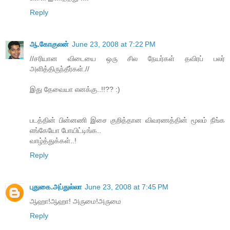
Reply
ஆ.கோகுலன்
June 23, 2008 at 7:22 PM
//சரியான விடையை ஒரு சில நேயர்கள் தவிரப் பலர்
அளித்திருந்தீர்கள்.//
இது தேவையா எனக்கு..!!?? :)
படத்தின் பின்னணி இசை குறித்தான விவரணத்தின் மூலம் நீங்க
எங்கேயோ போயிட்டிங்க..
வாழ்த்துக்கள்..!
Reply
புதுகை.அப்துல்லா
June 23, 2008 at 7:45 PM
ஆஹா!ஆஹா! அருமை!அருமை
Reply