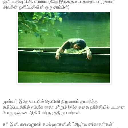
ஒளிப்பதிவு பி.சி. ஸ்ரீராம் (கீழே இருக்கும் படத்தைப் பாருங்கள்
அவரின் ஒளிப்பதிவின் ஒரு சாம்பிள்)
முன்னர் இதே பெயரில் ஜெமினி நிறுவனம் தயாரித்த
தமிழ்ப்படத்தில் எம்.கே.ராதா மற்றும் இதே கதை ஹிந்தியில் படமான
போது ரஞ்சன் ஆகியோர் நடித்திருப்பார்கள்.
சரி இனி கலைஞானி கமல்ஹாசனின் "அபூர்வ சகோதரர்கள்"