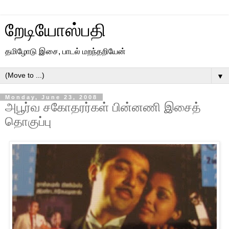
றேடியோஸ்பதி
தமிழோடு இசை, பாடல் மறந்தறியேன்
▼
Monday, June 23, 2008
அபூர்வ சகோதரர்கள் பின்னணி இசைத்
தொகுப்பு