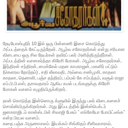
றேடியோஸ்புதிர் 10 இல் ஒரு பின்னணி இசை கொடுத்து
அப்படத்தைக் கேட்டிருந்தேன். அபூர்வ சகோதரர்கள் என்று சரியான
விடையை ஒரு சில நேயர்கள் தவிரப் பலர் அளித்திருந்தீர்கள்.
அப்படத்தின் வசனகர்த்தா கிரேசி மோகன். அபூர்வ சகோதரர்கள்,
இந்திரன் சந்திரன், மைக்கேல் மதன காமராஜன், மகளிர் மட்டும்
(கெளரவ தோற்றம்) , சதி லீலாவதி, அவ்வை சண்முகி, காதலா
காதலா, தெனாலி, பஞ்ச தந்திரம், பம்மல் கே சம்பந்தம், வசூல் ராஜா
எம்.பி.பி.எஸ், தசாவதாரம் ஆகிய கமல் படங்களுக்கு கிரேசி
மோகன் வசனம் எழுதியிருக்கிறார்.
நான் கொடுத்த இன்னொரு க்ளூவில் இருந்து பலர் விடைகளைச்
சொல்லியிருக்கிறார்கள். அது இப்படத்தில் இன்ஸ்பெக்டர்
ஜனகராஜிடம் கான்ஸ்டபிள் சிவாஜி பேசும் " எங்கேயோ போயிட்டீங்க"
என்ற பிரபல வசனம்.
கதை பஞ்சு அருணாசலம். இயக்கம் சிங்கிதம் சீனிவாசராவ்.