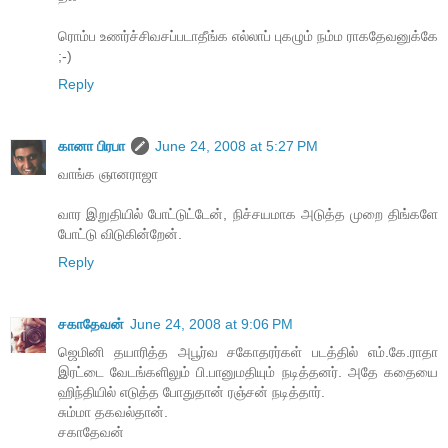
ரொம்ப உணர்ச்சிவசப்படாதீங்க எல்லாப் புகழும் நம்ம ராகதேவனுக்கே
;-)
Reply
கானா பிரபா
June 24, 2008 at 5:27 PM
வாங்க ஞானராஜா
வார இறுதியில் போட்டுட்டேன், நிச்சயமாக அடுத்த முறை திங்களே
போட்டு விடுகின்றேன்.
Reply
சகாதேவன்
June 24, 2008 at 9:06 PM
ஜெமினி தயாரித்த அபூர்வ சகோதரர்கள் படத்தில் எம்.கே.ராதா
இரட்டை வேடங்களிலும் பி.பானுமதியும் நடித்தனர். அதே கதையை
ஹிந்தியில் எடுத்த போதுதான் ரஞ்சன் நடித்தார்.
சும்மா தகவல்தான்.
சகாதேவன்