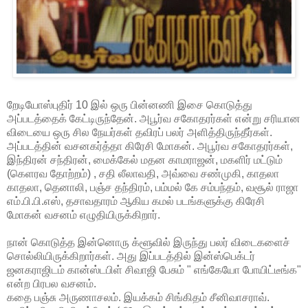
றேடியோஸ்புதிர் 10 இல் ஒரு பின்னணி இசை கொடுத்து
அப்படத்தைக் கேட்டிருந்தேன். அபூர்வ சகோதரர்கள் என்று சரியான
விடையை ஒரு சில நேயர்கள் தவிரப் பலர் அளித்திருந்தீர்கள்.
அப்படத்தின் வசனகர்த்தா கிரேசி மோகன். அபூர்வ சகோதரர்கள்,
இந்திரன் சந்திரன், மைக்கேல் மதன காமராஜன், மகளிர் மட்டும்
(கெளரவ தோற்றம்) , சதி லீலாவதி, அவ்வை சண்முகி, காதலா
காதலா, தெனாலி, பஞ்ச தந்திரம், பம்மல் கே சம்பந்தம், வசூல் ராஜா
எம்.பி.பி.எஸ், தசாவதாரம் ஆகிய கமல் படங்களுக்கு கிரேசி
மோகன் வசனம் எழுதியிருக்கிறார்.
நான் கொடுத்த இன்னொரு க்ளூவில் இருந்து பலர் விடைகளைச்
சொல்லியிருக்கிறார்கள். அது இப்படத்தில் இன்ஸ்பெக்டர்
ஜனகராஜிடம் கான்ஸ்டபிள் சிவாஜி பேசும் " எங்கேயோ போயிட்டீங்க"
என்ற பிரபல வசனம்.
கதை பஞ்சு அருணாசலம். இயக்கம் சிங்கிதம் சீனிவாசராவ்.