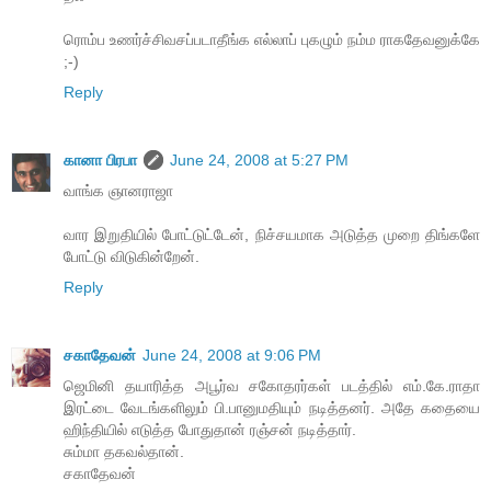
ரொம்ப உணர்ச்சிவசப்படாதீங்க எல்லாப் புகழும் நம்ம ராகதேவனுக்கே
;-)
Reply
கானா பிரபா
June 24, 2008 at 5:27 PM
வாங்க ஞானராஜா
வார இறுதியில் போட்டுட்டேன், நிச்சயமாக அடுத்த முறை திங்களே
போட்டு விடுகின்றேன்.
Reply
சகாதேவன்
June 24, 2008 at 9:06 PM
ஜெமினி தயாரித்த அபூர்வ சகோதரர்கள் படத்தில் எம்.கே.ராதா
இரட்டை வேடங்களிலும் பி.பானுமதியும் நடித்தனர். அதே கதையை
ஹிந்தியில் எடுத்த போதுதான் ரஞ்சன் நடித்தார்.
சும்மா தகவல்தான்.
சகாதேவன்