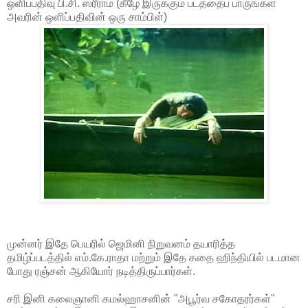
ஒளிப்பதிவு பி.சி. ஸ்ரீராம் (கீழே இருக்கும் படத்தைப் பாருங்கள்
அவரின் ஒளிப்பதிவின் ஒரு சாம்பிள்)
முன்னர் இதே பெயரில் ஜெமினி நிறுவனம் தயாரித்த
தமிழ்ப்படத்தில் எம்.கே.ராதா மற்றும் இதே கதை ஹிந்தியில் படமான
போது ரஞ்சன் ஆகியோர் நடித்திருப்பார்கள்.
சரி இனி கலைஞானி கமல்ஹாசனின் "அபூர்வ சகோதரர்கள்"