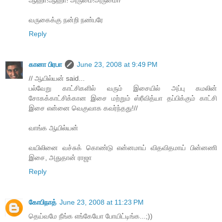
ஆஹா!ஆஹா! அருமை!அருமை//
வருகைக்கு நன்றி நண்பரே
Reply
கானா பிரபா
June 23, 2008 at 9:49 PM
// ஆயில்யன் said...
பல்வேறு காட்சிகளில் வரும் இசையில் அப்பு கமலின்
சோகக்காட்சிக்கான இசை மற்றும் ஸ்ரீவித்யா தப்பிக்கும் காட்சி
இசை என்னை வெகுவாக கவர்ந்தது!//
வாங்க ஆயில்யன்
வயிலினை வச்சுக் கொண்டு என்னமாய் விதவிதமாய் பின்னணி
இசை, அதுதான் ராஜா
Reply
கோபிநாத்
June 23, 2008 at 11:23 PM
தெய்வமே நீங்க எங்கேயோ போயிட்டிங்க...;))