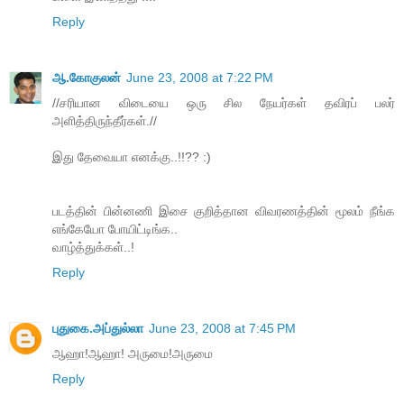
Reply
ஆ.கோகுலன்
June 23, 2008 at 7:22 PM
//சரியான விடையை ஒரு சில நேயர்கள் தவிரப் பலர்
அளித்திருந்தீர்கள்.//
இது தேவையா எனக்கு..!!?? :)
படத்தின் பின்னணி இசை குறித்தான விவரணத்தின் மூலம் நீங்க
எங்கேயோ போயிட்டிங்க..
வாழ்த்துக்கள்..!
Reply
புதுகை.அப்துல்லா
June 23, 2008 at 7:45 PM
ஆஹா!ஆஹா! அருமை!அருமை
Reply