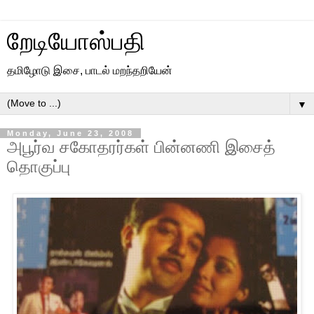
றேடியோஸ்பதி
தமிழோடு இசை, பாடல் மறந்தறியேன்
▼
Monday, June 23, 2008
அபூர்வ சகோதரர்கள் பின்னணி இசைத்
தொகுப்பு