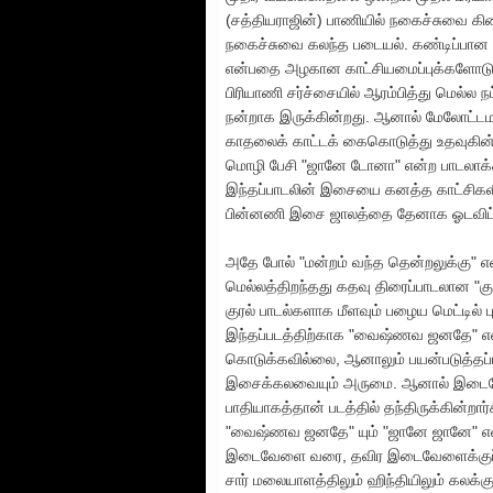
(சத்தியராஜின்) பாணியில் நகைச்சுவை 
நகைச்சுவை கலந்த படையல். கண்டிப்பான ஒ
என்பதை அழகான காட்சியமைப்புக்களோடு அம
பிரியாணி சர்ச்சையில் ஆரம்பித்து மெல்ல நட
நன்றாக இருக்கின்றது. ஆனால் மேலோட்டம
காதலைக் காட்டக் கைகொடுத்து உதவுகின்றன
மொழி பேசி "ஜானே டோனா" என்ற பாடலாக்கப
இந்தப்பாடலின் இசையை கனத்த காட்சிகள
பின்னணி இசை ஜாலத்தை தேனாக ஓடவிட்டிர
அதே போல் "மன்றம் வந்த தென்றலுக்கு" என்
மெல்லத்திறந்தது கதவு திரைப்பாடலான 
குரல் பாடல்களாக மீளவும் பழைய மெட்டில்
இந்தப்படத்திற்காக "வைஷ்ணவ ஜனதே" என்ற
கொடுக்கவில்லை, ஆனாலும் பயன்படுத்தப்பட்
இசைக்கலவையும் அருமை. ஆனால் இடைவேள
பாதியாகத்தான் படத்தில் தந்திருக்கின்ற
"வைஷ்ணவ ஜனதே" யும் "ஜானே ஜானே" என்ற 
இடைவேளை வரை, தவிர இடைவேளைக்குப் ப
சார் மலையாளத்திலும் ஹிந்தியிலும் கலக்க