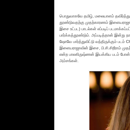
பொதுவாகவே தமிழ், மலையாளம் தவிர்த்து 
தூண்டுவதற்கு முதற்காரணம் இளையராஜாவ
இசை உட்பட) பாடல்கள் எப்படிப் படமாக்கப
பார்க்கத்தூண்டும். அப்படித்தான் இன்று ந
ஷோவே பார்த்துவிட்டு வந்திருக்கும் படம் 
இளையராஜாவின் இசை, பி.சி.சிறீராம் முத
என்ற பாலகிருஷ்ணன் இயக்கிய படம் போன்ற
அம்சங்கள்.