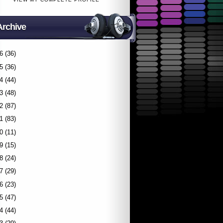
Archive
6
(36)
5
(36)
4
(44)
3
(48)
2
(87)
1
(83)
0
(11)
9
(15)
8
(24)
7
(29)
6
(23)
5
(47)
4
(44)