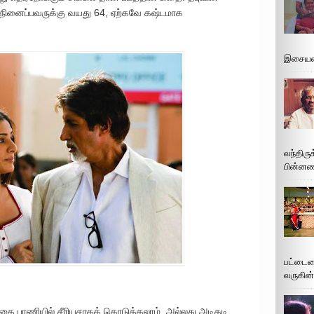
நினைப்பவருக்கு வயது 64, ஏற்கவே கஷ்டமாக
இசையமை
வந்திரு
பின்னணி
பட்டைய
வருகின்
ாதை பாணியில் சீரியசாகக் கொடுக்கலாம், அல்லது அடிதடி