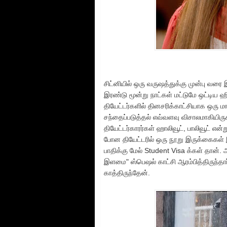
சிட்னியில் ஒரு வருஷத்துக்கு முன்பு வரை
இரண்டு மூன்று நாட்கள் மட்டுமே ஒட்டிய ஹ
தியேட்டர்களில் தினசரிக்காட்சியாக ஒரு மா
சந்தைப்படுத்தல் எவ்வளவு விசாலமாகியிர
தியேட்டர்காரர்கள் ஹாலிவூட், பாலிவூட் என்ற
போன தியேட்டரில் ஒரு நூறு இருக்கைகள் இ
பாதிக்கு மேல் Student Visa க்கள் தான்.
இளமை" ஸ்பெஷல் காட்சி ஆரம்பித்திருந்த
காத்திருந்தேன்.