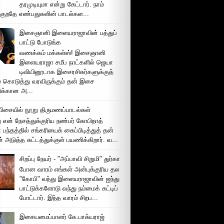
தரமுடியுமா என்று கேட்டார். நாம்
்குறதே எண்பதுகளின் பாடல்கள...
இசைஞானி இளையராஜாவின் பத்துப்
பாட்டு போடுங்க
வணக்கம் மக்கள்ஸ்! இசைஞானி
இளையராஜா சமீப நாட்களில் ஜெயா
டிவியினூடாக இசைரசிகர்களுக்குத்
் கொடுத்து வரவிருக்கும் தன் இசை
சிக்கான அ...
ிசையில் நூறு திருமணப்பாடல்கள்
 என் நேசத்துக்குரிய நண்பர் கோபிநாத்
பந்தத்தில் சங்கரியைக் கைப்பிடித்துத் தன்
் அடுத்த கட்டத்துக்குள் பயணிக்கிறார். வ...
சிறப்பு நேயர் - "அப்பாவி சிறுமி" துர்கா
போன வாரம் எங்கள் அன்புக்குரிய தல
"கோபி" வந்து இளையராஜாவின் ஐந்து
பாட்டுக்களோடு வந்து நம்மைக் கட்டிப்
போட்டார். இந்த வாரம் சிறப...
இசையமைப்பாளர் கே.பாக்யராஜ்