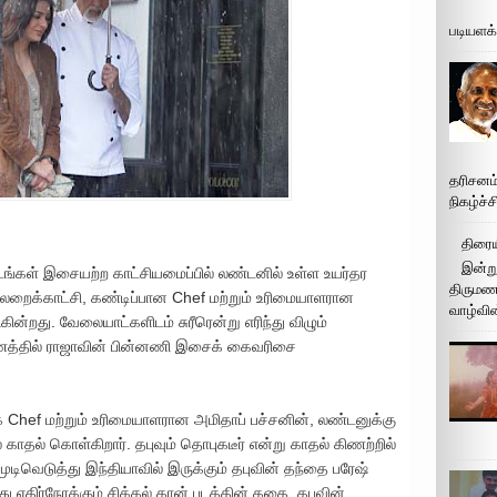
படியளக
தரிசனம
நிகழ்ச்
திரைய
இன்று
ங்கள் இசையற்ற காட்சியமைப்பில் லண்டனில் உள்ள உயர்தர
திருமண 
க்காட்சி, கண்டிப்பான Chef மற்றும் உரிமையாளரான
வாழ்வின
ின்றது. வேலையாட்களிடம் சுரீரென்று எரிந்து விழும்
ணத்தில் ராஜாவின் பின்னணி இசைக் கைவரிசை
hef மற்றும் உரிமையாளரான அமிதாப் பச்சனின், லண்டனுக்கு
் காதல் கொள்கிறார். தபுவும் தொபுகடீர் என்று காதல் கிணற்றில்
ுடிவெடுத்து இந்தியாவில் இருக்கும் தபுவின் தந்தை பரேஷ்
 எதிர்நோக்கும் சிக்கல் தான் படத்தின் கதை. தபுவின்