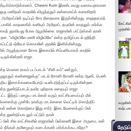
கிண்டிக்கொடுக்கலாம். Cheeni Kum இரண்டாவது வகையறாவான
ரு மனிதன் காதலில் விழுந்ததும் என்னமாய்க் கரைகிறார்
ிதாப்பின் நடிப்பும் சேர நிறைவாக இருக்கின்றது. ஹைதரபாத்
கேட்கின
்பாகிக் காதலாகிக் கனியும் அமிதாப், தபுவின் காதலும் பார்க்க
முதலில்
ாகத் தூவியது போல ஆழமில்லை. ராஜாவின் பாட்டுக்கள் தான்
. "விழியிலே மணி விழியிலே" என்ற தமிழ்ப்பாடல் ஹிந்தி
்பட்டு ஷ்ரேயா கொசலின் குரலில் இனிக்கின்றது.
ில் அழுத்தமான சோக இசையில் சிம்பனியாகக் காதில்
ுக்கின்றார் ராஜா.
ற மெளன ராகம் படப்பாடல் "சீனி கம்" என்றும்,
"குழலூதும் கண்ணனுக்கு" பாடல் சோனி சோனி என்ற ஆண், பெண்
 புதிய இசைக்கலவையோடு பயன்படுத்தப்பட்டிருக்கின்றன.
 துண்டுப்பாடல் தவிர புதிதாக எதையும் ராஜா
ட இந்தப் பழைய பாடல்கள் வரும் காட்சியமைப்பும் மீள்
ைக்கு முன்பே நான்கு பாடல்களை வெட்டிக் கொத்திப்
வருகின
ார்கள் என்ன கொடுமை இது சார்). இடைவேளைக்குப் பின்
கஷ்டமா
துண்டுப்பாடலும் மட்டும் தான்.
ின் சில காட்சிகளில் ராஜாவின் பின்னணி இசை அருமை, ஏன்
தேடும
ும் நீங்கள் தமிழையும் கடைக்கண் பார்க்கக்கூடாதோ?