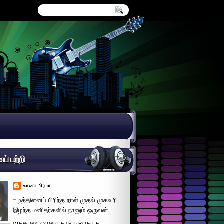
் பற்றி
கானா பிரபா
ஈழத்தினைப் பிரிந்த நாள் முதல் முகவரி
இழந்த மனிதர்களில் நானும் ஒருவன்
VIEW MY COMPLETE PROFILE