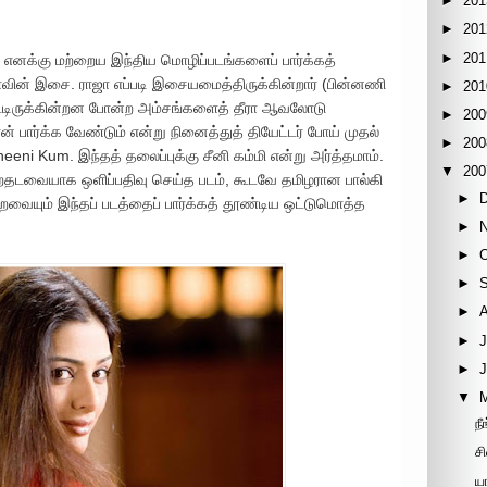
►
201
►
201
►
201
எனக்கு மற்றைய இந்திய மொழிப்படங்களைப் பார்க்கத்
ின் இசை. ராஜா எப்படி இசையமைத்திருக்கின்றார் (பின்னணி
►
201
்பட்டிருக்கின்றன போன்ற அம்சங்களைத் தீரா ஆவலோடு
►
200
ான் பார்க்க வேண்டும் என்று நினைத்துத் தியேட்டர் போய் முதல்
►
200
Cheeni Kum. இந்தத் தலைப்புக்கு சீனி கம்மி என்று அர்த்தமாம்.
▼
200
ற்தடவையாக ஒளிப்பதிவு செய்த படம், கூடவே தமிழரான பால்கி
►
வையும் இந்தப் படத்தைப் பார்க்கத் தூண்டிய ஒட்டுமொத்த
►
►
►
►
►
J
►
▼
ந
ச
ய