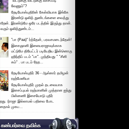
"வீட்டுக்கு விட்டுக்கு வாசப்படி
வேணும்"?
றேடியோஸ்புதிரின் கேள்வியாக இங்கே
இரண்டு ஒலித் துண்டங்களை வைத்து
்றேன். இரண்டுமே ஒரே படத்தில் இருந்து தான்.
 வரும் ஒலித்துண்டம்...
"பா (Paa)" ர்த்தேன், பரவசமடைந்தேன்!
இசைஞானி இளையராஜாவுக்காக
மட்டுமே தியேட்டர் படியேறிய இன்னொரு
ஹிந்திப் படம் "பா". முந்தியது " "சீனி
கம்" . பா படம் நேற...
றேடியோஸ்புதிர் 36 - ஆஸ்கார் தமிழன்
ரஹ்மேனியா
றேடியோஸ்புதிர் முதல் தடவையாக
இசைப்புயல் ரஹ்மானின் முத்தான ஐந்து
பின்னணி இசையோடு புதிர்
்றது. (ராஜா இல்லாமல் பதிவை போட
னதால் முகப...
் கண்பார்வை தவிக்க