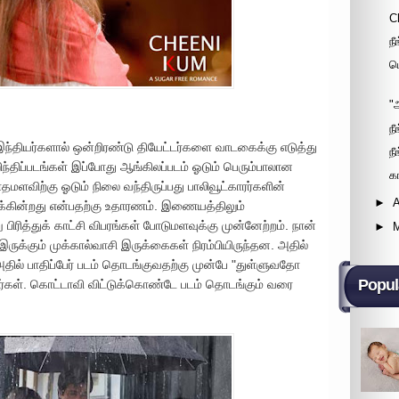
C
ந
ம
"
ந
 இந்தியர்களால் ஒன்றிரண்டு தியேட்டர்களை வாடகைக்கு எடுத்து
ந
ிந்திப்படங்கள் இப்போது ஆங்கிலப்படம் ஓடும் பெரும்பாலான
க
தமளவிற்கு ஓடும் நிலை வந்திருப்பது பாலிவூட்காரர்களின்
►
A
ுக்கின்றது என்பதற்கு உதாரணம். இணையத்திலும்
ு பிரித்துக் காட்சி விபரங்கள் போடுமளவுக்கு முன்னேற்றம். நான்
►
ருக்கும் முக்கால்வாசி இருக்கைகள் நிரம்பியிருந்தன. அதில்
 அதில் பாதிப்பேர் படம் தொடங்குவதற்கு முன்பே "துள்ளுவதோ
Popul
ார்கள். கொட்டாவி விட்டுக்கொண்டே படம் தொடங்கும் வரை