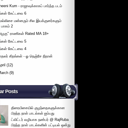
heeni Kum - ராஜாவுக்காகப் பார்த்த படம்
ீங்கள் கேட்டவை 6
ெல்லிசை மன்னரும் சில இயக்குனர்களும்
பாகம் 2
அழகு" ராணிகள் Rated MA 18+
ீங்கள் கேட்டவை 5
ீங்கள் கேட்டவை 4
ாதலர் கீதங்கள் - ஓ நெஞ்சே நீதான்
pril
(12)
March
(9)
ar Posts
திரையிசையில் குழந்தைகளுக்கான
பிறந்த நாள் பாடல்கள் ஐம்பது
ட்விட்டர் வழியாக நண்பர் @ RajRuba
பிறந்த நாள் பாடல்களின் பட்டியல் ஒன்று