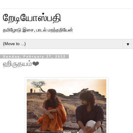
றேடியோஸ்பதி
தமிழோடு இசை, பாடல் மறந்தறியேன்
▼
Sunday, February 27, 2022
ஹிருதயம்❤️