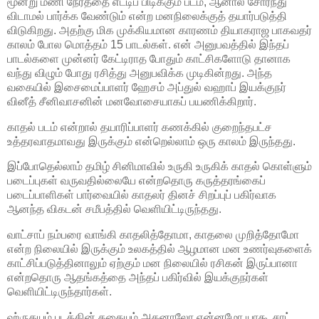
மூன்று மணி நேரத்தை எட்டிப் பிடிக்கும் படம், ஆனால் சோர்ந்து
விடாமல் பார்க்க வேண்டும் என்ற மனநிலைக்குத் தயார்படுத்தி
விடுகிறது. அதற்கு மிக முக்கியமான காரணம் தியாகராஜ பாகவதர்
காலம் போல மொத்தம் 15 பாடல்கள். என் அனுபவத்தில் இந்தப்
பாடல்களை முன்னர் கேட்டிராத போதும் காட்சிகளோடு தானாக
வந்து விழும் போது ரசித்து அனுபவிக்க முடிகின்றது. அந்த
வகையில் இசைமைப்பாளர் ஹேசம் அப்துல் வஹாப் இயக்குநர்
வினீத் சீனிவாசனின் மனவோசையாகப் பயணிக்கிறார்.
காதல் படம் என்றால் தயாரிப்பாளர் கணக்கில் குறைந்தபட்ச
உத்தரவாதமாவது இருக்கும் என்றெல்லாம் ஒரு காலம் இருந்தது.
இப்போதெல்லாம் தமிழ் சினிமாவில் உருகி உருகிக் காதல் கொள்ளும்
படைப்புகள் வருவதில்லையே என்றதொரு கருத்தரங்கைப்
படைப்பாளிகள் பார்வையில் காதலர் தினச் சிறப்புப் பகிர்வாக
ஆனந்த விகடன் சமீபத்தில் வெளியிட்டிருந்தது.
வாட்சாப் நம்பரை வாங்கி காதலித்தோமா, காதலை முறித்தோமோ
என்ற நிலையில் இருக்கும் உலகத்தில் ஆழமான மன உணர்வுகளைக்
காட்சிப்படுத்தினாலும் ஏற்கும் மன நிலையில் ரசிகன் இருப்பானா
என்றதொரு ஆதங்கத்தை அந்தப் பகிர்வில் இயக்குநர்கள்
வெளியிட்டிருந்தார்கள்.
ஹ்ருதயம் படத்தின் கதையும் அதனாலோ என்னமோ யாகூ சாட்