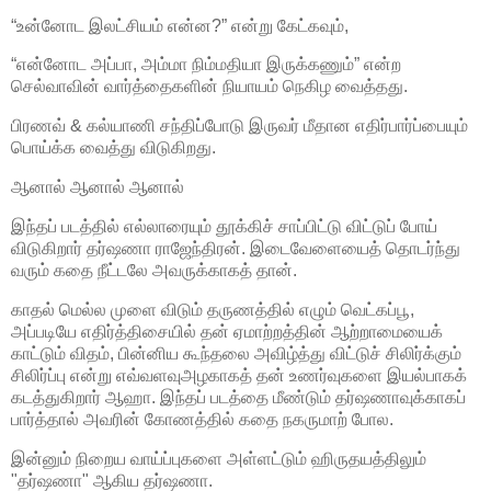
“உன்னோட இலட்சியம் என்ன?” என்று கேட்கவும்,
“என்னோட அப்பா, அம்மா நிம்மதியா இருக்கணும்” என்ற
செல்வாவின் வார்த்தைகளின் நியாயம் நெகிழ வைத்தது.
பிரணவ் & கல்யாணி சந்திப்போடு இருவர் மீதான எதிர்பார்ப்பையும்
பொய்க்க வைத்து விடுகிறது.
ஆனால் ஆனால் ஆனால்
இந்தப் படத்தில் எல்லாரையும் தூக்கிச் சாப்பிட்டு விட்டுப் போய்
விடுகிறார் தர்ஷணா ராஜேந்திரன். இடைவேளையைத் தொடர்ந்து
வரும் கதை நீட்டலே அவருக்காகத் தான்.
காதல் மெல்ல முளை விடும் தருணத்தில் எழும் வெட்கப்பூ,
அப்படியே எதிர்த்திசையில் தன் ஏமாற்றத்தின் ஆற்றாமையைக்
காட்டும் விதம், பின்னிய கூந்தலை அவிழ்த்து விட்டுச் சிலிர்க்கும்
சிலிர்ப்பு என்று எவ்வளவுஅழகாகத் தன் உணர்வுகளை இயல்பாகக்
கடத்துகிறார் ஆஹா. இந்தப் படத்தை மீண்டும் தர்ஷணாவுக்காகப்
பார்த்தால் அவரின் கோணத்தில் கதை நகருமாற் போல.
இன்னும் நிறைய வாய்ப்புகளை அள்ளட்டும் ஹிருதயத்திலும்
"தர்ஷணா" ஆகிய தர்ஷணா.