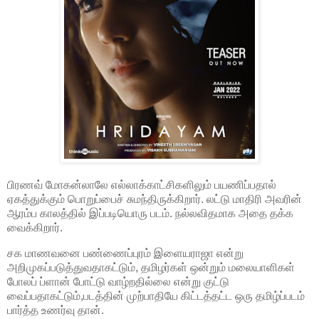
பிரணவ் மோகன்லாலே எல்லாக்காட்சிகளிலும் பயணிப்பதால்
ஏகத்துக்கும் பொறுப்பைச் சுமந்திருக்கிறார். லட்டு மாதிரி அவரின்
ஆரம்ப காலத்தில் இப்படியொரு படம். நல்லவிதமாக அதை தக்க
வைக்கிறார்.
சக மாணவனை பண்ணைப்புரம் இளையராஜா என்று
அறிமுகப்படுத்துவதாகட்டும், தமிழர்கள் ஒன்றும் மலையாளிகள்
போலப் ப்ளான் போட்டு வாழ்றதில்லை என்று குட்டு
வைப்பதாகட்டும்,படத்தின் முற்பாதியே கிட்டத்தட்ட ஒரு தமிழ்ப்படம்
பார்த்த உணர்வு தான்.