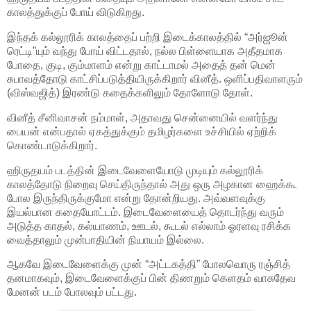
காலத்துக்குப் போய் விடுகிறது.
இந்தக் கல்லூரிக் காலத்தைப் பற்றி இடைக்காலத்தில் “அர்ஜூன்
ரெட்டி”யும் வந்து போய் விட்டதால், நல்ல பிள்ளையாக அதீதமாக
போதை, குடி, கும்மாளம் என்று காட்டாமல் அதைத் தன் மென்
சுபாவத்தோடு காட்சிப்படுத்தியிருக்கிறார் வினீத். ஒளிப்பதிவாளரும்
(விஸ்வஜித்) இரண்டு கதைக்களிலும் தோளோடு தோள்.
வினீத் சீனிவாசன் நம்மாள், அதாவது சென்னையில் வளர்ந்து
பையன் என்பதால் ஏகத்துக்கும் தமிழர்களை உச்சியில் ஏற்றிக்
கொண்டாடுக்கிறார்.
ஹிருதயம் படத்தின் இடைவேளையோடு முடியும் கல்லூரிக்
காலத்தோடு நிறைவு செய்திருந்தால் அது ஒரு அழகான ஹைக்கூ
போல இருந்திருக்குமோ என்று தோன்றியது. அவ்வளவுக்கு
இயல்பான கதையோட்டம். இடைவேளையைத் தொடர்ந்து வரும்
அடுத்த காதல், கல்யாணம், ஊடல், கூடல் எல்லாம் ஓரளவு ரசிக்க
வைத்தாலும் முன்பாதியின் நியாயம் இல்லை.
ஆகவே இடைவேளைக்கு முன் “அட்டகத்தி” போலவொரு ரஞ்சித்
தனமாகவும், இடைவேளைக்குப் பின் திணறும் கெளதம் வாசுதேவ
மேனன் படம் போலவும் பட்டது.