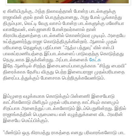
ஏ கிளியிருக்கு, அந்த நிலாவத்தான் போன்ற பாடல்களுக்கு
ராஜாவின் குரல் தான் பொருத்தமானது, அது போல் பூங்காத்து
திரும்புமா, வெட்டி வேரு வாசம் போன்ற பாடல்களுக்கு மலேசியா
வாசுதேவன், எஸ்.ஜானகி போன்றவர்களால் தான்
கிராமியத்தனத்தை பாடல்களில் கொண்டுவர முடியும். அதையே
உய்த்துணர்ந்து ராஜா கொடுத்திருக்கின்றார். ஆனால் முதல்
மரியாதை தெலுங்கு பதிப்பான "ஆத்ம பந்துவு" வில் எஸ்.பி
பாலசுப்ரமணியத்தை இப்பாடல்களைப் பாடுவதற்கு கொடுத்தது
நெருடலாக இருக்கின்றது. அப்பாடல்களைக்
கேட்க
இதே ஆண்டில் சிறந்த இசையமைப்பாளருக்காக "சிந்து பைரவி"
திரைக்காக தேசிய விருது பெற்ற இளையராஜா முதல்மரியாதை
திரைப்படத்துக்கும் போனசாக பெற்றிருக்கவேண்டும்.
இம்முறை வழக்கமாக கொடுக்கும் பின்னணி இசையோடு
காட்சிகளோடு மிளிரும் முதல் மரியாதை காட்சியும் கானமும்
சிறப்பாக அனைத்துப் பாடல்களோடும் இடம்பெறுகின்றது. இதில்
ராஜாங்கத்தின் பெருமையை என் எழுத்துக்களை விட அவரின்
இசையே மெய்ப்பிக்கும்.
"மீண்டும் ஒரு கிராமத்து ராகத்தை எனது பரிவாரங்களோடு பாட