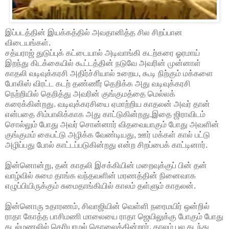
இப்படத்தின் இயக்கத்தில் அவதானித்த சில சிறப்பான
விடையங்கள்.
சத்யராஜ் துடுப்புக் கட்டையால் அடிவாங்கி கடற்கரை ஓரமாய்
இறந்து கிடக்கையில் கூட்டத்தின் நடுவே அவரின் முன்னாள்
காதலி வடிவுக்கரசி அதிர்ச்சியால் உறைய, கூடி நிற்கும் மக்களை
போலிஸ் விரட்ட கடற் தண்ணீர் தெறிக்க அது வடிவுக்கரசி
நெற்றியில் தெறித்து அவரின் குங்குமத்தை மெல்லக்
கரைக்கின்றது. வடிவுக்கரசியை ஏமாற்றிய காதலன் அவர் தான்
என்பதை சிம்பாலிக்காக அது காட்டுகின்றது.இதை ஜிராவிடம்
சொல்லும் போது அவர் சொன்னார் விதவையாகும் போது அவளின்
குங்குமம் கைபட்டு அழிக்க வேண்டியது, ஊர் மக்கள் கால் பட்டு
அழிப்பது போல் காட்டப்படுகின்றது என்ற சிறப்பைக் காட்டினார்.
இன்னொன்று, தன் காதலி இசக்கியின் மறைவுக்குப் பின் தன்
வாழ்வில் சுமை தாங்க வந்தவளின் மரணத்தின் நினைவாக
எழுப்பியிருக்கும் சுமைதாங்கியில் காலம் தள்ளும் காதலன்.
இன்னொரு உதாரணம், சிவாஜியின் வெள்ளி நரைமயிர் ஒன்றில்
ராதா கோத்த பாசிமணி மாலையை ராதா ஜெயிலுக்கு போகும் போது
கடல்மணலில் தெரியாமல் தொலைக்கின்றார். காலம் பல கடந்து