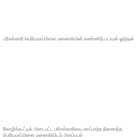
பரிசல்காரி பெரியமாப்பிளை மனைவியின் கண்ணிற் படாமல் ஓடுதல்
கோழிக்கூட்டில் அடைபட்ட பரிசல்காரியை காப்பாற்ற நினைத்த
பெரியமாப்பிளை மனைவியிடம் அகப்படல்