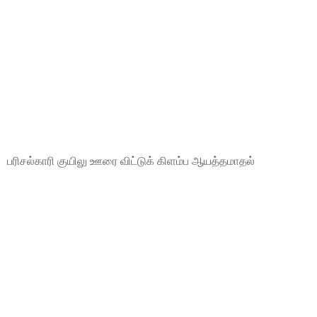
பரிசல்காரி குயிலு ஊரை விட்டுக் கிளம்ப ஆயத்தமாதல்