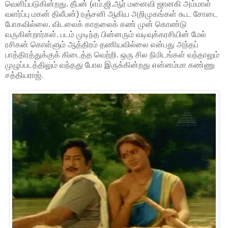
வெளிப்படுகின்றது. தீபன் (எம்.ஜி.ஆர் மனைவி ஜானகி அம்மாள்
வளர்ப்பு மகன் திலீபன்) ரஞ்சனி ஆகிய அறிமுகங்கள் கூட சோடை
போகவில்லை. விடலைக் காதலைக் கண் முன் கொண்டு
வருகின்றார்கள். படம் முடிந்த பின்னரும் வடிவுக்கரசியின் மேல்
ரசிகன் கொள்ளும் ஆத்திரம் தணியவில்லை என்பது அந்தப்
பாத்திரத்துக்குக் கிடைத்த வெற்றி. ஒரு சில நிமிடங்கள் வந்தாலும்
முழுப்படத்திலும் வந்தது போல இருக்கின்றது என்னம்மா கண்ணு
சத்தியராஜ்.