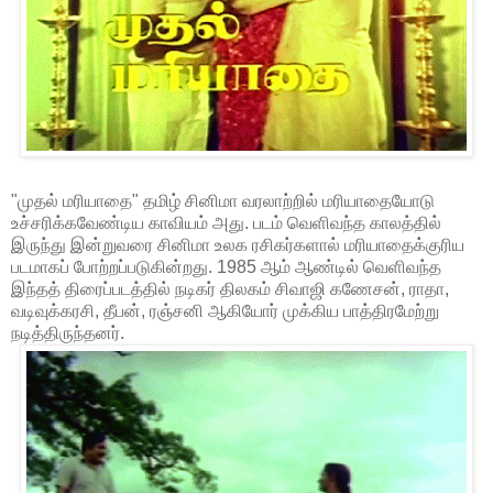
"முதல் மரியாதை" தமிழ் சினிமா வரலாற்றில் மரியாதையோடு
உச்சரிக்கவேண்டிய காவியம் அது. படம் வெளிவந்த காலத்தில்
இருந்து இன்றுவரை சினிமா உலக ரசிகர்களால் மரியாதைக்குரிய
படமாகப் போற்றப்படுகின்றது. 1985 ஆம் ஆண்டில் வெளிவந்த
இந்தத் திரைப்படத்தில் நடிகர் திலகம் சிவாஜி கணேசன், ராதா,
வடிவுக்கரசி, தீபன், ரஞ்சனி ஆகியோர் முக்கிய பாத்திரமேற்று
நடித்திருந்தனர்.