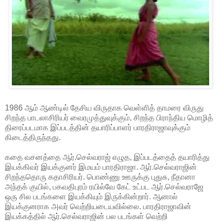
1986 ஆம் ஆண்டில் தேசிய விருதாக வெள்ளித் தாமரை விருது
சிறந்த பாடலாசிரியர் வைரமுத்துவுக்கும், சிறந்த பிராந்திய மொழித்
திரைப்படமாக இப்படத்தின் தயாரிப்பாளர் பாரதிராஜாவுக்கும்
கிடைத்திருந்தது.
கதை வசனத்தை ஆர்.செல்வராஜ் எழுத, இப்படத்தைத் தயாரித்து
இயக்கிவர் இயக்குனர் இமயம் பாரதிராஜா. ஆர்.செல்வராஜின்
சிறந்ததொரு கதாசிரியர். பொண்ணு ஊருக்கு புதுசு, நீதானா
அந்தக் குயில், பகவதிபுரம் ரயில்வே கேட் உட்பட ஆர்.செல்வராஜே
ஒரு சில படங்களை இயக்கியும் இருக்கின்றார். ஆனால்
இயக்குனராக அவர் வெற்றியடையவில்லை. பாரதிராஜாவின்
இயக்கத்தில் ஆர்.செல்வராஜின் பல படங்கள் வெற்றி