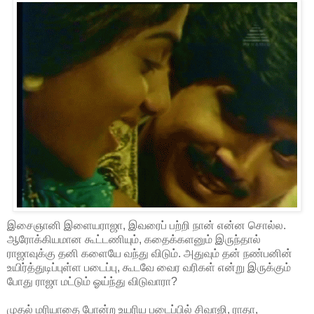
இசைஞானி இளையராஜா, இவரைப் பற்றி நான் என்ன சொல்ல.
ஆரோக்கியமான கூட்டணியும், கதைக்களனும் இருந்தால்
ராஜாவுக்கு தனி களையே வந்து விடும். அதுவும் தன் நண்பனின்
உயிர்த்துடிப்புள்ள படைப்பு, கூடவே வைர வரிகள் என்று இருக்கும்
போது ராஜா மட்டும் ஓய்ந்து விடுவாரா?
முதல் மரியாதை போன்ற உயரிய படைப்பில் சிவாஜி, ராதா,