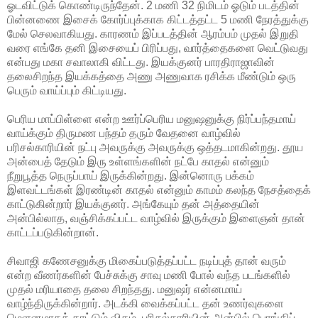
ஓடவிட்டுக் கொண்டிருந்தேன். 2 மணி 32 நிமிடம் ஓடும் படத்தின்
பின்னணை இசைக் கோர்ப்புக்காக கிட்டத்தட்ட 5 மணி நேரத்துக்கு
மேல் செலவாகியது. காரணம் இப்படத்தின் ஆரம்பம் முதல் இறுதி
வரை எங்கே தனி இசையைப் பிரிப்பது, வார்த்தைகளை வெட்டுவது
என்பது மகா சவாலாகி விட்டது. இயக்குனர் பாரதிராஜாவின்
தலைசிறந்த இயக்கத்தை அணு அணுவாக ரசிக்க மீண்டும் ஒரு
பெரும் வாய்ப்பும் கிட்டியது.
பெரிய மாப்பிள்ளை என்ற ஊர்ப்பெரிய மனுஷனுக்கு நிர்ப்பந்தமாய்
வாய்க்கும் திருமண பந்தம் தரும் வேதனை வாழ்வில்
பரிசல்காரியின் நட்பு அவருக்கு அவருக்கு ஒத்தடமாகின்றது. தூய
அன்பைத் தேடும் இரு உள்ளங்களின் நட்பே காதல் என்னும்
நீறுபூத்த நெருப்பாய் இருக்கின்றது. இன்னொரு பக்கம்
இளவட்டங்கள் இரண்டின் காதல் என்னும் காமம் கலந்த நேசத்தைக்
காட்டுகின்றார் இயக்குனர். அங்கேயும் தன் அத்தையின்
அன்பில்லாத, வஞ்சிக்கப்பட்ட வாழ்வில் இருக்கும் இளைஞன் தான்
காட்டப்படுகின்றான்.
சிவாஜி கணேசனுக்கு மிகைப்படுத்தப்பட்ட நடிப்புத் தான் வரும்
என்ற வீணர்களின் பேச்சுக்கு சாவு மணி போல் வந்த படங்களில்
முதல் மரியாதை தலை சிறந்தது. மனுஷர் என்னமாய்
வாழ்ந்திருக்கின்றார். அடக்கி வைக்கப்பட்ட தன் உணர்வுகளை
மெளனமாகக் காட்டும் விதம், பரிசல்காரியின் அன்பில் பொங்கிப்