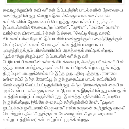
வைரமுத்துவின் கவி வரிகள் இப்படத்தில் பாடல்களின் தேவையை
உணர்த்துகின்றது. வெறும் இடைச்செருகலாக வைக்காமல்
காட்சிகளின் தேவையைப் பொறுத்து உருவாக்கப்பட்டிருக்கும்
இப்பாடல்களில் தேவையற்ற "மானே", "தேனே", "மயிலே" போன்ற
வார்த்தை விளையாட்டுக்கள் இல்லை. "வெட்டி வேரு வாசம்,
விடலைப்புள்ள நேசம்" இப்பாடலில் மண்ணுக்குள் புதைந்திருக்கும்
வெட்டிவேரின் வாசம் போல தன் உள்ளத்தில் மறைவாகப்
புதைந்திருக்கும் பரிசல்காரியின் நேசத்தைக் காட்டுகின்றது.
"பூங்காத்து திரும்புமா" இப்பாடலில் வரிக்கு வரி
பெரியமாப்பிளையின் உள்ளக் கிடக்கையும், அதற்கு பரிசல்காரியின்
ஒத்தடமான வார்த்தைகளும் கவியாகப் பிறக்கின்றன. பூங்காத்து
திரும்புமா பாடலுக்கெல்லாம் இந்த ஒரு பதிவு பத்தாது. ராசாவே
உன்ன நம்பி இந்த ரோசாப்பூ இருக்குதைய்யா பாடல் காட்சியின்
நீளம் கருதி வெட்டப்பட்டிருக்கின்றது. அந்த நிலாவத்தான் கையில
புடிச்சேன் பாடலில் ஒரு வசனம் ஆபாசமாக இருக்கின்றது என்பதால்
படத்தில் மாற்றப்பட்டிருக்கின்றது. இசைத்தட்டுக்களில் அப்படியே
இருக்கின்றது. இங்கே அதையும் தந்திருக்கின்றேன். "ஓடிவா
ஓடப்பக்கம் ஒளியலாம் மெதுவாக" என்ற காதலன் கூற்றுக்கு காதலி
சொல்லும் பதில் "அதுக்குள்ள வேணாமுங்க ஆளுக வருவாக"
என்று படத்தில் வரிகள் மாற்றப்பட்டிருக்கின்றது.