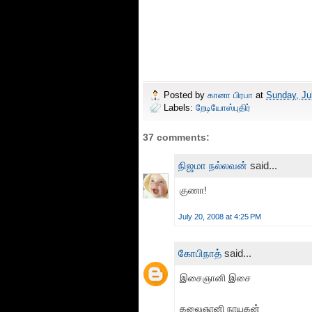
Posted by
கானா பிரபா
at
Sunday, Ju
Labels:
றேடியோஸ்புதிர்
37 comments:
நிஜமா நல்லவன்
said...
குணா!
July 20, 2008 at 4:25 PM
கோபிநாத்
said...
இசைஞானி இசை
கலைஞானி நாயகன்