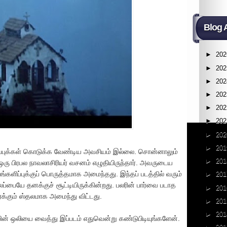
Blog 
►
202
►
202
►
202
►
202
►
202
►
202
►
202
►
201
றிப்புக்கள் கொடுக்க வேண்டிய அவசியம் இல்லை. சொன்னாலும்
►
201
). ஒரு பிரபல நாவலாசிரியர் வசனம் எழுதியிருந்தார். அவருடைய
ங்களிப்புக்குப் பொருத்தமாக அமைந்தது. இந்தப் படத்தில் வரும்
►
201
்பையே தனக்குச் சூட்டியிருக்கின்றது. பலரின் பார்வை படாத
►
201
ர்க்கும் ஸ்தலமாக அமைந்து விட்டது.
►
201
►
201
ியின் ஒலியை வைத்து இப்படம் எதுவென்று கண்டுபிடியுங்களேன்.