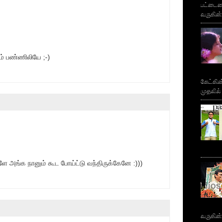
பட்டைய
வருகின்
ம் பண்ணிலியே ;-)
கேட்கின
முதலில்
அங்க நானும் கூட போய்ட்டு வந்திருக்கேனே :)))
வருகின