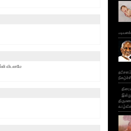
படியளக
்லி விடலாமே
தரிசனம
நிகழ்ச்
திரைய
இன்று
திருமண 
வாழ்வின