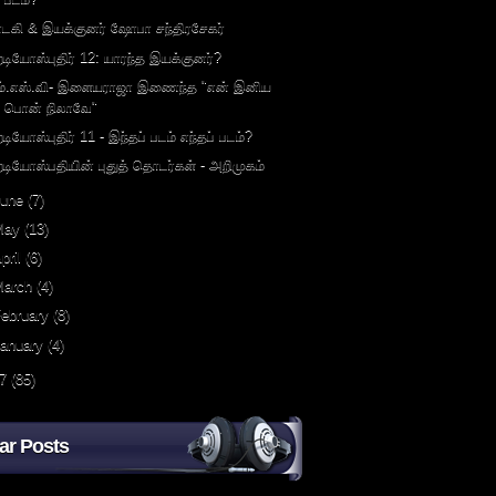
ாடகி & இயக்குனர் ஷோபா சந்திரசேகர்
ேடியோஸ்புதிர் 12: யாரந்த இயக்குனர்?
ம்.எஸ்.வி- இளையராஜா இணைந்த "என் இனிய
பொன் நிலாவே"
ேடியோஸ்புதிர் 11 - இந்தப் படம் எந்தப் படம்?
ேடியோஸ்பதியின் புதுத் தொடர்கள் - அறிமுகம்
June
(7)
May
(13)
pril
(6)
March
(4)
ebruary
(8)
January
(4)
7
(85)
ar Posts