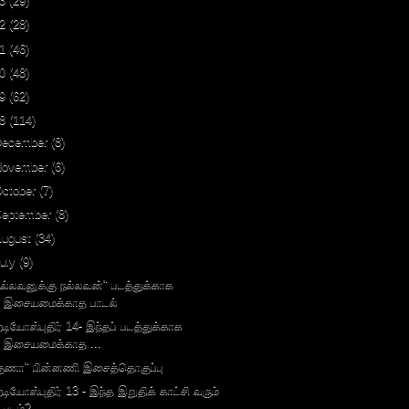
3
(29)
2
(28)
1
(46)
0
(48)
9
(62)
8
(114)
December
(8)
November
(6)
October
(7)
September
(8)
August
(34)
uly
(9)
நல்லவனுக்கு நல்லவன்" படத்துக்காக
இசையமைக்காத பாடல்
ேடியோஸ்புதிர் 14- இந்தப் படத்துக்காக
இசையமைக்காத ...
குணா" பின்னணி இசைத்தொகுப்பு
ேடியோஸ்புதிர் 13 - இந்த இறுதிக் காட்சி வரும்
படம்?