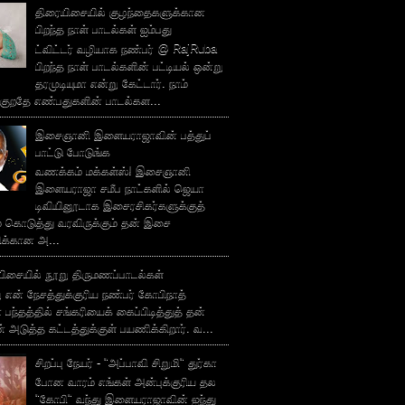
திரையிசையில் குழந்தைகளுக்கான
பிறந்த நாள் பாடல்கள் ஐம்பது
ட்விட்டர் வழியாக நண்பர் @ RajRuba
பிறந்த நாள் பாடல்களின் பட்டியல் ஒன்று
தரமுடியுமா என்று கேட்டார். நாம்
்குறதே எண்பதுகளின் பாடல்கள...
இசைஞானி இளையராஜாவின் பத்துப்
பாட்டு போடுங்க
வணக்கம் மக்கள்ஸ்! இசைஞானி
இளையராஜா சமீப நாட்களில் ஜெயா
டிவியினூடாக இசைரசிகர்களுக்குத்
் கொடுத்து வரவிருக்கும் தன் இசை
சிக்கான அ...
ிசையில் நூறு திருமணப்பாடல்கள்
 என் நேசத்துக்குரிய நண்பர் கோபிநாத்
பந்தத்தில் சங்கரியைக் கைப்பிடித்துத் தன்
் அடுத்த கட்டத்துக்குள் பயணிக்கிறார். வ...
சிறப்பு நேயர் - "அப்பாவி சிறுமி" துர்கா
போன வாரம் எங்கள் அன்புக்குரிய தல
"கோபி" வந்து இளையராஜாவின் ஐந்து