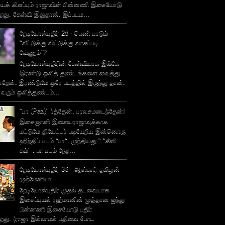
ைக் கிளப்பும் ராஜாவின் பின்னணி இசையோடு
றது. கேள்வி இதுதான். இப்படம...
றேடியோஸ்புதிர் 28 - பெண் பாடும்
"வீட்டுக்கு விட்டுக்கு வாசப்படி
வேணும்"?
றேடியோஸ்புதிரின் கேள்வியாக இங்கே
இரண்டு ஒலித் துண்டங்களை வைத்து
்றேன். இரண்டுமே ஒரே படத்தில் இருந்து தான்.
 வரும் ஒலித்துண்டம்...
"பா (Paa)" ர்த்தேன், பரவசமடைந்தேன்!
இசைஞானி இளையராஜாவுக்காக
மட்டுமே தியேட்டர் படியேறிய இன்னொரு
ஹிந்திப் படம் "பா". முந்தியது " "சீனி
கம்" . பா படம் நேற...
றேடியோஸ்புதிர் 36 - ஆஸ்கார் தமிழன்
ரஹ்மேனியா
றேடியோஸ்புதிர் முதல் தடவையாக
இசைப்புயல் ரஹ்மானின் முத்தான ஐந்து
பின்னணி இசையோடு புதிர்
்றது. (ராஜா இல்லாமல் பதிவை போட