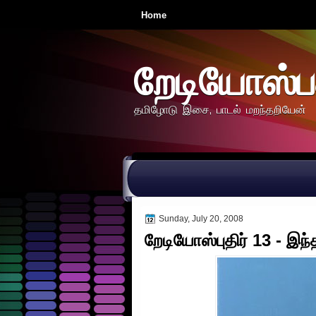
Home
றேடியோஸ்ப
தமிழோடு இசை, பாடல் மறந்தறியேன்
Sunday, July 20, 2008
றேடியோஸ்புதிர் 13 - இந்