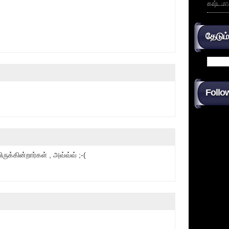
கஷ்டமா
தேடும
Follo
ுக்கின்றார்கள் , அவ்வ்வ் ;-(