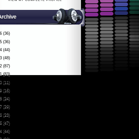
Archive
6
(36)
5
(36)
4
(44)
3
(48)
2
(87)
1
(83)
0
(11)
9
(15)
8
(24)
7
(29)
6
(23)
5
(47)
4
(44)