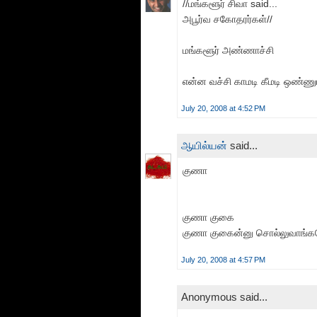
//மங்களூர் சிவா said...
அபூர்வ சகோதரர்கள்//
மங்களூர் அண்ணாச்சி
என்ன வச்சி காமடி கீமடி ஒண்ணு
July 20, 2008 at 4:52 PM
ஆயில்யன்
said...
குணா
குணா குகை
குணா குகைன்னு சொல்லுவாங்களே 
July 20, 2008 at 4:57 PM
Anonymous said...