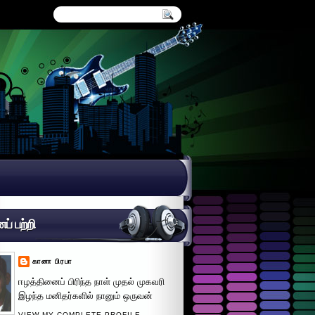
் பற்றி
கானா பிரபா
ஈழத்தினைப் பிரிந்த நாள் முதல் முகவரி
இழந்த மனிதர்களில் நானும் ஒருவன்
VIEW MY COMPLETE PROFILE