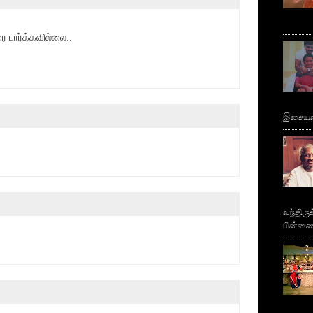
 பார்க்கவில்லை..
இசையமை
வந்திரு
பின்னணி