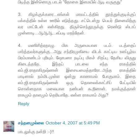
பிடித்த இன்னொரு பாடல் "தோகை இளமயில் ஆடி வருகுது"
3. கிழக்குக்கரை...எங்கள் மாவட்டத்தில் தூத்துக்குடிக்குப்
பக்கத்தில் உள்ள ஊரில் எடுத்தது. சட்டென்று பெயர் நினைவிற்கு
வர மாட்டேன் என்கிறது. திருச்செந்தூருக்கு ரெண்டு ஸ்டாப்
முன்னாடி...ஆஆஆ...எப்படி மறந்தேன்.
4. மணிசித்ரதாழு. மிக அருமையான படம். படத்தைப்
பார்த்தவர்களுக்கு...அது சந்திரமுகியை விடக் காட்டிய உளப்பூர்வ
பிரம்மாண்டம் புரியும். ஷோபனா நடிப்பு மிகச் சிறப்பு. தேசிய விருது
கிடைத்ததே. இந்தப் பாடலை எந்த ராகத்தில்
எம்.ஜி.ராதாகிருஷ்ணன் இசையமைத்தாரோ..அந்த ராகத்தில்
பாடினால் நம்மிடமுள்ள ஒன்று காணாமல் போகுமாம். இதை
எம்.ஜி.ராதாகிருஷ்ணன் ஒரு தொலைக்காட்சிப் பேட்டியில்
சொன்னதாக மலையாள நண்பன் கூறினான். நமக்குத்தான்
ராகமும் தாளமும் தெரியாதே. என்ன ராகமாம் அது?
Reply
சந்தனமுல்லை
October 4, 2007 at 5:49 PM
பாடலுக்கு நன்றி :-)!!