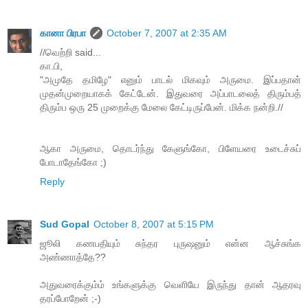
கானா பிரபா
October 7, 2007 at 2:35 AM
//வெற்றி said...
கா.பி,
"அமுதே தமிழே" எனும் பாடல் மிகவும் அருமை. இப்பதான்
முதன்முறையாகக் கேட்டேன். இதுவரை அப்பாடலைத் திரும்பத்
திரும்ப ஒரு 25 முறைக்கு மேலை கேட்டிருப்பேன். மிக்க நன்றி.//
ஆகா அருமை, தொடர்ந்து கேளுங்கோ, பிளேயரை உடைச்சுப்
போடாதேங்கோ ;)
Reply
Sud Gopal
October 8, 2007 at 5:15 PM
ஜூலி கணபதியும் சுந்தர புருஷனும் என்ன ஆச்சுங்க
அண்ணாத்தே??
அதுவரைக்கும்ம் உங்களுக்கு வெளியே இருந்து தான் ஆதரவு
தரப்போறேன் ;-)