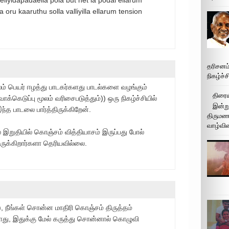
oru kaaruthu solla valliyilla ellarum tension
தரிசனம
நிகழ்ச்
ுலம் பெயர் ஈழத்து பாடகர்களது பாடல்களை வழங்கும்
திரைய
கெடுப்பு மூலம் வரிசைபடுத்தும்)) ஒரு நிகழ்ச்சியில்
இன்று
இந்த பாடலை பார்த்திருக்கிறேன்.
திருமண 
வாழ்வின
 இறுதியில் கொஞ்சம் வித்தியாசம் இருப்பது போல்
திருக்கிறார்களா தெரியவில்லை.
 நீங்கள் சொன்ன மாதிரி கொஞ்சம் திருத்தம்
யாது, இதுக்கு மேல் கருத்து சொன்னால் கொழுவி