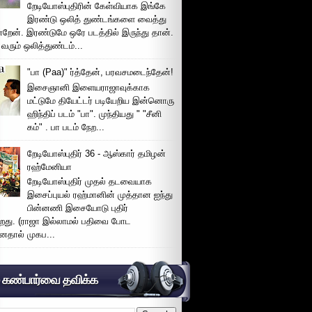
றேடியோஸ்புதிரின் கேள்வியாக இங்கே
இரண்டு ஒலித் துண்டங்களை வைத்து
்றேன். இரண்டுமே ஒரே படத்தில் இருந்து தான்.
 வரும் ஒலித்துண்டம்...
"பா (Paa)" ர்த்தேன், பரவசமடைந்தேன்!
இசைஞானி இளையராஜாவுக்காக
மட்டுமே தியேட்டர் படியேறிய இன்னொரு
ஹிந்திப் படம் "பா". முந்தியது " "சீனி
கம்" . பா படம் நேற...
றேடியோஸ்புதிர் 36 - ஆஸ்கார் தமிழன்
ரஹ்மேனியா
றேடியோஸ்புதிர் முதல் தடவையாக
இசைப்புயல் ரஹ்மானின் முத்தான ஐந்து
பின்னணி இசையோடு புதிர்
்றது. (ராஜா இல்லாமல் பதிவை போட
னதால் முகப...
் கண்பார்வை தவிக்க