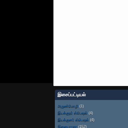
இசைப்பட்டியல்
அருண்மொழி
(1)
இயக்குநர் ஸ்பெஷல்
(4)
இயக்குனர் ஸ்பெஷல்
(4)
இளையராஜா
(152)