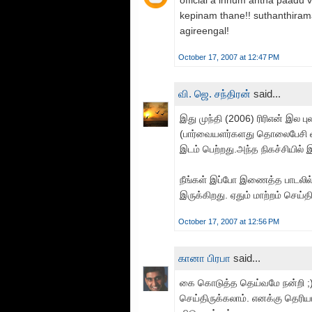
kepinam thane!! suthanthirama 
agireengal!
October 17, 2007 at 12:47 PM
வி. ஜெ. சந்திரன்
said...
இது முந்தி (2006) ரிரிஎன் இல ப
(பார்வையளர்களது தொலைபேசி வாக்
இடம் பெற்றது.அந்த நிகச்சியில் 
நீங்கள் இப்போ இணைத்த பாடலில்
இருக்கிறது. ஏதும் மாற்றம் செய்
October 17, 2007 at 12:56 PM
கானா பிரபா
said...
கை கொடுத்த தெய்வமே நன்றி ;),
செய்திருக்கலாம். எனக்கு தெரி