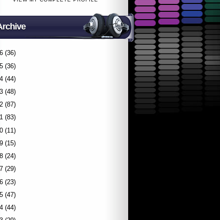
Archive
6
(36)
5
(36)
4
(44)
3
(48)
2
(87)
1
(83)
0
(11)
9
(15)
8
(24)
7
(29)
6
(23)
5
(47)
4
(44)