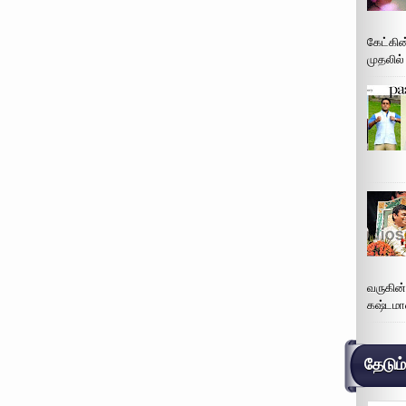
கேட்கின
முதலில்
வருகின
கஷ்டமா
தேடும