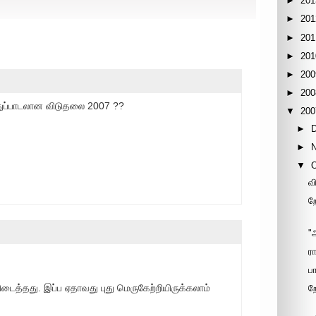
►
201
►
201
►
201
►
201
►
200
►
200
புதுப்பாடலான விடுதலை 2007 ??
▼
200
►
►
▼
வ
ற
"
ர
ப
ிடைத்தது. இப்ப ஏதாவது புது மெருகேற்றியிருக்கலாம்
ற