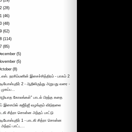
3
(29)
2
(28)
1
(46)
0
(48)
9
(62)
8
(114)
7
(85)
December
(5)
November
(5)
October
(8)
ி.எஸ். நரசிம்மனின் இசைச்சித்திரம் - பாகம் 2
ேடியோஸ்புதிர் 2 - ஆறிலிருந்து அறுபது வரை -
முகப்ப...
அழியாத கோலங்கள்" பாடல் பிறந்த கதை
ாப் இசையில் சுஜீத்ஜீ வழங்கும் விடுதலை
ாடகி சித்ரா சொன்ன அந்தப் பாட்டு
ேடியோஸ்புதிர் 1 - பாடகி சித்ரா சொன்ன
அந்தப் பாட்ட...