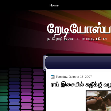
Home
றேடியோஸ்ப
தமிழோடு இசை, பாடல் மறந்தறியேன்
Tuesday, October 16, 2007
ராப் இசையில் சுஜீத்ஜீ வ