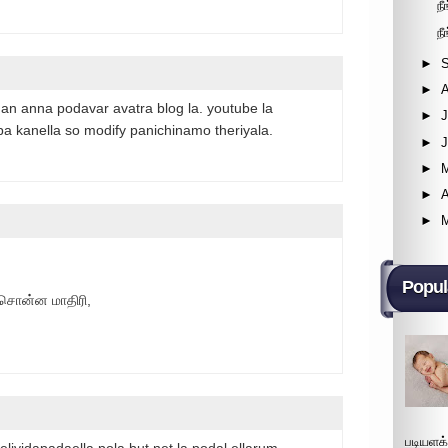
ந
ந
►
►
an anna podavar avatra blog la. youtube la
►
J
pa kanella so modify panichinamo theriyala.
►
►
►
A
►
Popul
சொன்ன மாதிரி,
படியளக
eliyidapadaella pola but net la podal ellarum