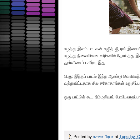
ஈழத்து இளம் பாடகன் சுஜித் ஜீ, ராப் இசை
ஈழத்து நிலையினை வரிகளில் தோய்த்து இ
துள்ளிசைப் பகிர்வு இது.
பி.கு: இந்தப் பாடல் இந்த ஆண்டு வெளி
வந்துவிட்டதாக சில சகோதரங்கள் உறுதிப்படு
ஒரு பாட்டுக் கூட நிம்மதியாப் போடேலாதப்ப
Posted by
கானா பிரபா
at
Tuesday, O