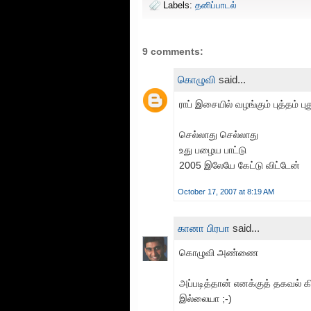
Labels:
தனிப்பாடல்
9 comments:
கொழுவி
said...
ராப் இசையில் வழங்கும் புத்தம் 
செல்லாது செல்லாது
உது பழைய பாட்டு
2005 இலேயே கேட்டு விட்டேன்
October 17, 2007 at 8:19 AM
கானா பிரபா
said...
கொழுவி அண்ணை
அப்படித்தான் எனக்குத் தகவல் க
இல்லையா ;-)