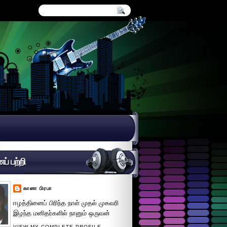
் பற்றி
கானா பிரபா
ஈழத்தினைப் பிரிந்த நாள் முதல் முகவரி
இழந்த மனிதர்களில் நானும் ஒருவன்
VIEW MY COMPLETE PROFILE