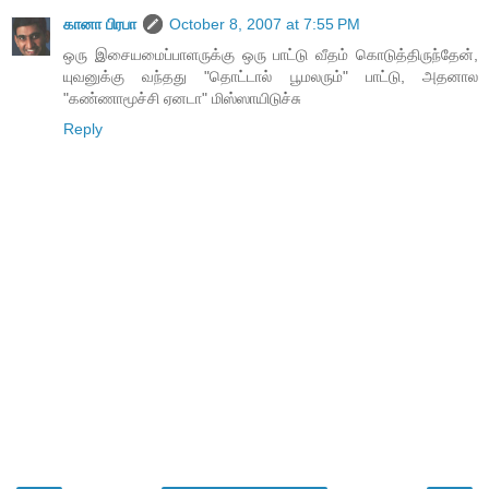
கானா பிரபா
October 8, 2007 at 7:55 PM
ஒரு இசையமைப்பாளருக்கு ஒரு பாட்டு வீதம் கொடுத்திருந்தேன்,
யுவனுக்கு வந்தது "தொட்டால் பூமலரும்" பாட்டு, அதனால
"கண்ணாமூச்சி ஏனடா" மிஸ்ஸாயிடுச்சு
Reply