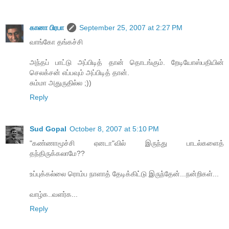
கானா பிரபா
September 25, 2007 at 2:27 PM
வாங்கோ தங்கச்சி
அந்தப் பாட்டு அப்பிடித் தான் தொடங்கும். றேடியோஸ்பதியின்
செலக்சன் எப்பவும் அப்பிடித் தான்.
சும்மா அதுருதில்ல ;))
Reply
Sud Gopal
October 8, 2007 at 5:10 PM
"கண்ணாமூச்சி ஏனடா"வில் இருந்து பாடல்களைத்
தந்திருக்கலாமே??
உப்புக்கல்லை ரொம்ப நாளாத் தேடிக்கிட்டு இருந்தேன்...நன்றிகள்...
வாழ்க..வளர்க...
Reply