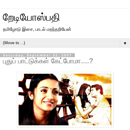
றேடியோஸ்பதி
தமிழோடு இசை, பாடல் மறந்தறியேன்
▼
Saturday, September 22, 2007
புதுப் பாட்டுக்கள் கேட்போமா....?