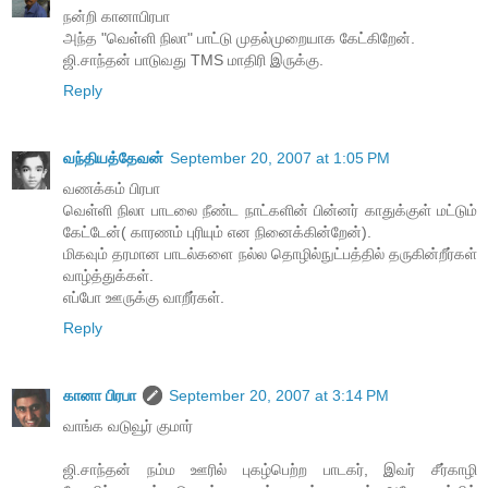
நன்றி கானாபிரபா
அந்த "வெள்ளி நிலா" பாட்டு முதல்முறையாக கேட்கிறேன்.
ஜி.சாந்தன் பாடுவது TMS மாதிரி இருக்கு.
Reply
வந்தியத்தேவன்
September 20, 2007 at 1:05 PM
வணக்கம் பிரபா
வெள்ளி நிலா பாடலை நீண்ட நாட்களின் பின்னர் காதுக்குள் மட்டும்
கேட்டேன்( காரணம் புரியும் என நினைக்கின்றேன்).
மிகவும் தரமான பாடல்களை நல்ல தொழில்நுட்பத்தில் தருகின்றீர்கள்
வாழ்த்துக்கள்.
எப்போ ஊருக்கு வாறீர்கள்.
Reply
கானா பிரபா
September 20, 2007 at 3:14 PM
வாங்க வடுவூர் குமார்
ஜி.சாந்தன் நம்ம ஊரில் புகழ்பெற்ற பாடகர், இவர் சீர்காழி