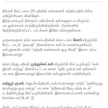
நீங்கள் கேட்டவை 20 பதிவில் உங்களைச் சந்திப்பதில் மிக்க
மகிழ்ச்சியடைகின்றேன்.
இந்த வாரமும் நிறையப் பதிவர்கள் தங்களுடைய விருப்பப்
பாடலுக்காகக் காத்திருக்கின்றார்கள். அவர்களில்
தேர்ந்தெடுக்கப்பட்ட பாடல்கள் இதோ உங்களுக்காக
முதலாவதாக நம்ம வலைப்பதிவின் கொ.ப.செ
கோபி
விரும்பிக்
கேட்ட பாடல் "தளபதி" திரைக்காக எஸ்.பி.பாலசுப்ரமணியம்,
எஸ்.ஜானகி பாடும் "சுந்தரி கண்ணால் ஒரு சேதி" இசை: நம்ம
இளையராஜா
தொடர்ந்து பதிவர்
முத்துலெட்சுமி
விரும்பிக் கேட்டிருக்கும் "என்
ஜீவன் பாடுது" திரைப்படப் பாடலான "ஒரே முறை உன் தரிசனம்
பாடலை இளையராஜா இசையில் எஸ்.ஜானகி பாடுகின்றார்.
வடுவூர் குமார்
, ஜெயச்சந்திரன், எஸ்.பி.சைலஜா பாடும் "தவிக்குது
தயங்குது ஒரு மனது" பாடலை "நதியைத் தேடி வந்த கடல்"
படத்திலிருந்து கேட்டிருக்கின்றார். இசையமைப்பாளர் யாரென்று
சொல்ல மாட்டேன் ;))
நீண்ட நாட்களாக இந்தப் பாடல் வருமா? என்று ஓட்டுப் போட்ட