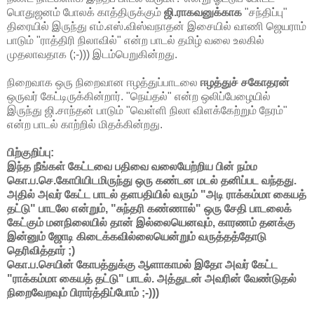
பொதுஜனம் போலக் காத்திருக்கும்
ஜி.ராகவனுக்காக
"சந்திப்பு"
திரையில் இருந்து எம்.எஸ்.விஸ்வநாதன் இசையில் வாணி ஜெயராம்
பாடும் "ராத்திரி நிலாவில்" என்ற பாடல் தமிழ் வலை உலகில்
முதலாவதாக (;-))) இடம்பெறுகின்றது.
நிறைவாக ஒரு நிறைவான ஈழத்துப்பாடலை
ஈழத்துச் சகோதரன்
ஒருவர் கேட்டிருக்கின்றார். "நெய்தல்" என்ற ஒலிப்பேழையில்
இருந்து ஜி.சாந்தன் பாடும் "வெள்ளி நிலா விளக்கேற்றும் நேரம்"
என்ற பாடல் காற்றில் மிதக்கின்றது.
பிற்குறிப்பு:
இந்த நீங்கள் கேட்டவை பதிவை வலையேற்றிய பின் நம்ம
கொ.ப.செ.கோபியிடமிருந்து ஒரு கண்டன மடல் தனிப்பட வந்தது.
அதில் அவர் கேட்ட பாடல் தளபதியில் வரும் "அடி ராக்கம்மா கையத்
தட்டு" பாடலே என்றும், "சுந்தரி கண்ணால்" ஒரு சேதி பாடலைக்
கேட்கும் மனநிலையில் தான் இல்லையெனவும், காரணம் தனக்கு
இன்னும் ஜோடி கிடைக்கவில்லையென்றும் வருத்தத்தோடு
தெரிவித்தார் ;)
கொ.ப.செயின் கோபத்துக்கு ஆளாகாமல் இதோ அவர் கேட்ட
"ராக்கம்மா கையத் தட்டு" பாடல். அத்துடன் அவரின் வேண்டுதல்
நிறைவேறவும் பிரார்த்திப்போம் ;-)))