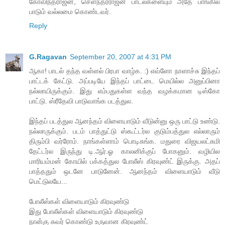
கோவிந்தராஜன், செளந்தரராஜன் பாடல்களையும் அதே பாங்கில்
பாடும் வல்லமை கொண்டவர்.
Reply
G.Ragavan
September 20, 2007 at 4:31 PM
ஆகா! பாடல் தந்த வள்ளல் பிரபா வாழ்க. :) எவ்ளோ நாளாச்சு இந்தப்
பாட்டக் கேட்டு. அப்படியே இந்தப் பாட்டை மெயில்ல அனுப்பினா
நல்லாயிருக்கும். இது எம்பதுகள்ள வந்த வழக்கமான டிஸ்கோ
பாட்டு. ஸ்ரீதேவி பாடுவாங்க படத்துல.
இந்தப் படத்துல ஆனந்தம் விளையாடும் வீடுன்னு ஒரு பாட்டு உண்டு.
நல்லாருக்கும். படம் பாத்துட்டு ஸ்கூட்டர்ல குடும்பத்துல எல்லாரும்
திரும்பி வர்ரோம். நாங்கள்ளாம் பொடிசுங்க. மதுரை விஜயலட்சுமி
தேட்டர்ல இருந்து டி.ஆர்.ஓ காலனிக்குப் போகனும். வழியில
மாரியம்மன் கோயில் பக்கத்துல போலீஸ் கிரவுண்ட் இருக்கு. அதப்
பாத்ததும் ஒடனே பாடுனேன். ஆனந்தம் விளையாடும் வீடு
மெட்டுலயே...
போலீஸ்கள் விளையாடும் கிரவுண்டு
இது போலீஸ்கள் விளையாடும் கிரவுண்டு
நான்கு சுவர் கொண்டு உருவான கிரவுண்ட்