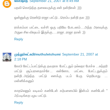
கோபிநாத்
September 21, 2007 at 8:49 AM
பதவி கொடுத்த தலைவருக்கு என் நன்றிகள் ;)))
ஒன்னுக்கு ரெண்டு ராஜா பாட்டு...ரொம்ப நன்றி தல ;)))
ராக்கம்மா பாட்டை வச்சி ஒரு பதிவே போடலாம்....அந்த அளவுக்கு
அதுல சில விஷயம் இருக்கு.....ராஜா..ராஜா தான் ;))
Reply
முத்துலெட்சுமி/muthuletchumi
September 21, 2007 at
2:18 PM
கோபி கேட்டப்பாட்டுக்கு தவறாக போட்டதும் நல்லதா போச்சு ...சுந்தரி
பாட்டு சூப்பரானதாச்சே... என்னோட பாட்டை போட்டதுக்கும்
நன்றி..அடுத்த பாட்டு எனக்கு படம் பேரு தெரியாது ...
மன்னிக்கனும்
காதலெனும் வடிவம் கண்டேன் கற்பனையில் இன்பம் கண்டேன் "
அப்படிங்கற பழய பாட்டு.
Reply