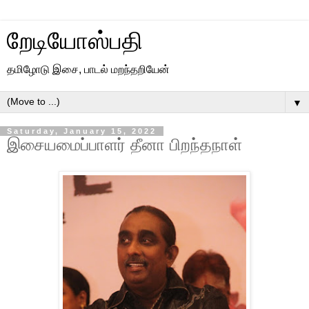
றேடியோஸ்பதி
தமிழோடு இசை, பாடல் மறந்தறியேன்
▼
Saturday, January 15, 2022
இசையமைப்பாளர் தீனா பிறந்தநாள்