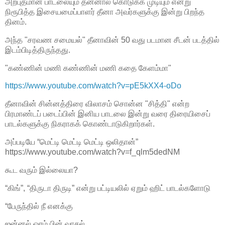
அற்புதமான பாடலையும் தன்னால் கொடுக்க முடியும் என்று
நிரூபித்த இசையமைப்பாளர் தீனா அவர்களுக்கு இன்று பிறந்த
தினம்.
அந்த "சரவண சமையல்" தீனாவின் 50 வது படமான சீடன் படத்தில்
இடம்பிடித்திருந்தது.
"கண்ணின் மணி கண்ணின் மணி கதை கேளம்மா"
https://www.youtube.com/watch?v=pE5kXX4-oDo
தீனாவின் சின்னத்திரை விலாசம் சொன்ன "சித்தி" என்ற
பிரமாண்டப் படைப்பின் இனிய பாடலை இன்று வரை திரையிசைப்
பாடல்களுக்கு நிகராகக் கொண்டாடுகிறார்கள்.
அப்படியே “மெட்டி மெட்டி மெட்டி ஒலிதான்”
https://www.youtube.com/watch?v=f_qlm5dedNM
கூட வரும் இல்லையா?
“கிங்”, “திருடா திருடி” என்று பட்டியலில் ஏறும் ஹிட் பாடல்களோடு
“பேருந்தில் நீ எனக்கு
ஜன்னல் ஓரம் பின் வாசல்