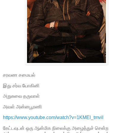
சரவண சமையல்
இது சர்வ யோகினி
அறுசுவை தருவாள்
அவள் அன்னபூரணி
https://www.youtube.com/watch?v=1KMEl_tmviI
கேட்டவுடன் ஒரு ஆன்மிக நிலைக்கு அழைத்துச் சென்ற