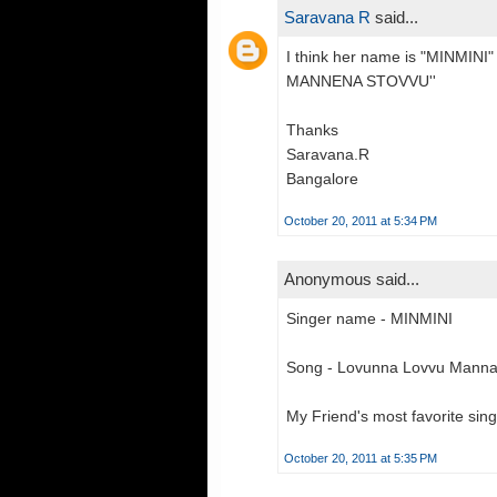
Saravana R
said...
I think her name is "MINMINI
MANNENA STOVVU''
Thanks
Saravana.R
Bangalore
October 20, 2011 at 5:34 PM
Anonymous said...
Singer name - MINMINI
Song - Lovunna Lovvu Manna
My Friend's most favorite sing
October 20, 2011 at 5:35 PM