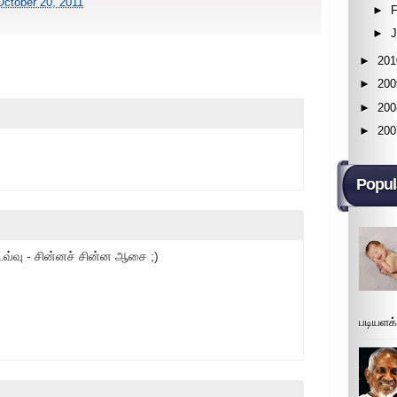
October 20, 2011
►
F
►
►
201
►
200
►
200
►
200
Popul
்வு - சின்னச் சின்ன ஆசை ;)
படியளக