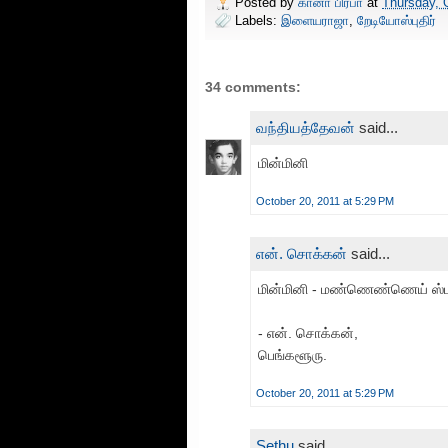
Posted by
கானா பிரபா
at
Thursday, 
Labels:
இளையராஜா
,
றேடியோஸ்புதிர்
34 comments:
வந்தியத்தேவன்
said...
மின்மினி
October 20, 2011 at 5:29 PM
என். சொக்கன்
said...
மின்மினி - மண்ணெண்ணெய் ஸ்டவ
- என். சொக்கன்,
பெங்களூரு.
October 20, 2011 at 5:29 PM
Sethu
said...