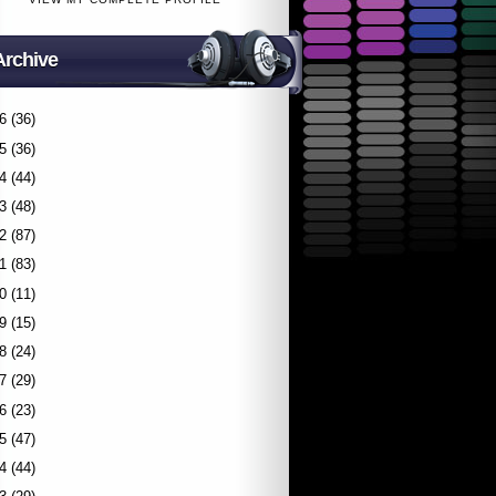
Archive
6
(36)
5
(36)
4
(44)
3
(48)
2
(87)
1
(83)
0
(11)
9
(15)
8
(24)
7
(29)
6
(23)
5
(47)
4
(44)