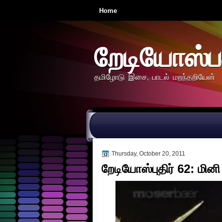
Home
றேடியோஸ்ப
தமிழோடு இசை, பாடல் மறந்தறியேன்
Thursday, October 20, 2011
றேடியோஸ்புதிர் 62: மி