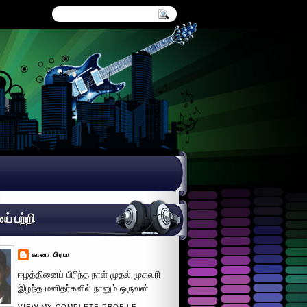
் பற்றி
கானா பிரபா
ஈழத்தினைப் பிரிந்த நாள் முதல் முகவரி
இழந்த மனிதர்களில் நானும் ஒருவன்
VIEW MY COMPLETE PROFILE