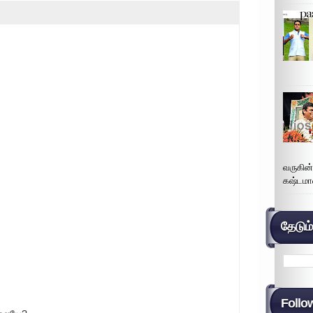
வருகின
கஷ்டமா
தேடும
Follo