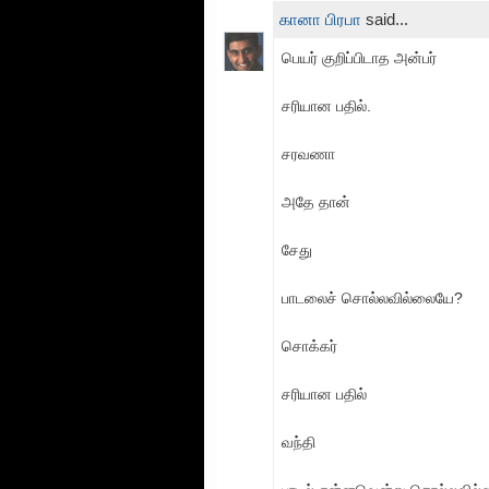
கானா பிரபா
said...
பெயர் குறிப்பிடாத அன்பர்
சரியான பதில்.
சரவணா
அதே தான்
சேது
பாடலைச் சொல்லவில்லையே?
சொக்கர்
சரியான பதில்
வந்தி