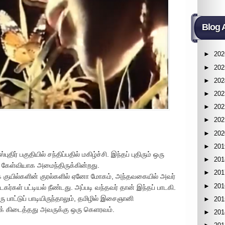
Blog 
►
202
►
202
►
202
►
202
►
202
►
202
►
202
►
201
திர் பகுதியில் சந்திப்பதில் மகிழ்ச்சி. இந்தப் புதிரும் ஒரு
►
201
 கேள்வியாக அமைந்திருக்கின்றது.
►
201
குயில்களின் குரல்களில் ஏனோ மோகம், அந்தவகையில் அவர்
►
201
ர்கள் பட்டியல் நீண்டது. அப்படி வந்தவர் தான் இந்தப் பாடகி.
பாட்டுப் பாடியிருந்தாலும், தமிழில் இசைஞானி
►
201
க் கிடைத்தது அவருக்கு ஒரு கெளரவம்.
►
201