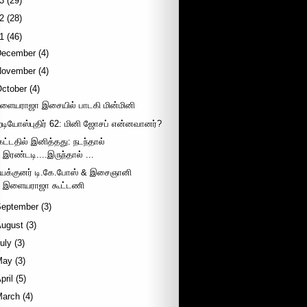
3
(29)
2
(28)
1
(46)
December
(4)
November
(4)
October
(4)
ளையராஜா இசையில் பாடகி மின்மினி
ேடியோஸ்புதிர் 62: மினி ஜோசப் என்னவானர்?
ேட்டதில் இனித்தது: நடந்தால்
இரண்டடி....இருந்தால் ...
யக்குனர் டி.கே.போஸ் & இசைஞானி
இளையராஜா கூட்டணி
September
(3)
August
(3)
uly
(3)
May
(3)
pril
(5)
March
(4)