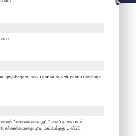
்லையே?
ணெய்
ai gnyabagam irukku aanaa raja sir paattu therilinga
எல்லாம் "லவ்வுனா லவ்வுனு" அலையிறாங்க பாவம்..
ரி தற்காலிகமானது புரிய மாட்டேங்குது... ஹ்ம்ம்