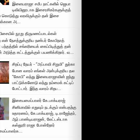
இளையராஜா சமீப நாட்களில் ஜெயா
டிவியினூடாக இசைரசிகர்களுக்குத்
் கொடுத்து வரவிருக்கும் தன் இசை
சிக்கான அ...
ிசையில் நூறு திருமணப்பாடல்கள்
 என் நேசத்துக்குரிய நண்பர் கோபிநாத்
பந்தத்தில் சங்கரியைக் கைப்பிடித்துத் தன்
் அடுத்த கட்டத்துக்குள் பயணிக்கிறார். வ...
சிறப்பு நேயர் - "அப்பாவி சிறுமி" துர்கா
போன வாரம் எங்கள் அன்புக்குரிய தல
"கோபி" வந்து இளையராஜாவின் ஐந்து
பாட்டுக்களோடு வந்து நம்மைக் கட்டிப்
போட்டார். இந்த வாரம் சிறப...
இசையமைப்பாளர் கே.பாக்யராஜ்
சினிமாவில் எதுவும் நடக்கும் என்பதற்கு
உதாரணம், கே.பாக்யராஜ், டி.ராஜேந்தர்,
ஆர்.பாண்டியராஜன், லேட்டஸ்டாக
கஸ்தூரி ராஜா போன்றோர்
ப்பாளர்க...