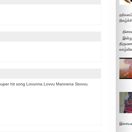
தரிசனம
நிகழ்ச்
திரைய
இன்று
திருமண 
வாழ்வின
 super hit song Lovunna Lovvu Mannena Stovvu.
இசையமை