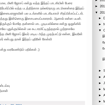
►
201
ோல, மினி ஜோசப் என்று வந்த இந்தப் பாடகியின் பேரை
►
201
ிர்பார்ப்பில் வந்த படத்திற்காக நல்லதொரு பாடலொன்றை இந்தப்
▼
201
இளையராஜாவின் பல படங்களில் பாடகியாகச் சிறப்பிக்கப்பட்டார்.
►
டைத்தது இன்னொரு இசையமைப்பாளரால். ஆனால் என்ன பயன்.
 இருக்கும் போதே தன்னால் பாட முடியவில்லை என்று ஒதுங்கிக்
►
ே புதுக்குயில்கள் பல கூடாரமிட்டிருந்ததால் முற்றாகவே
▼
 இந்த மினி ஜோசப் இவர் பாடிய அந்த முதற்பாட்டு என்ன, இவரின்
இ
 என்பது தான் இந்தப் புதிரின் கேள்வி
ற
க
்று வரவேண்டும் பதில்கள் ;)
இ
►
►
►
J
்டவ்வு
►
ஹ்மான்
►
A
►