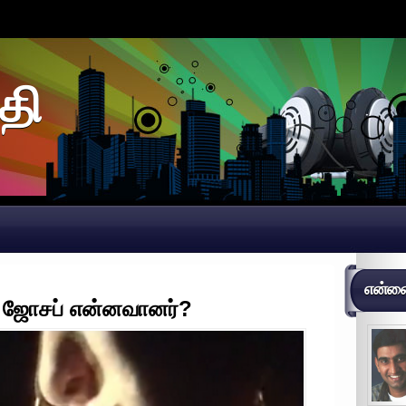
தி
என்னைப
னி ஜோசப் என்னவானர்?