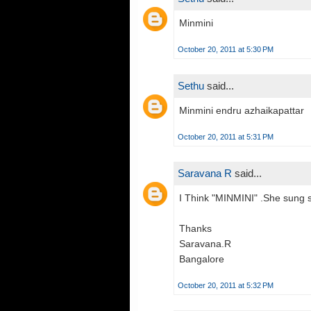
Minmini
October 20, 2011 at 5:30 PM
Sethu
said...
Minmini endru azhaikapattar
October 20, 2011 at 5:31 PM
Saravana R
said...
I Think "MINMINI" .She sung
Thanks
Saravana.R
Bangalore
October 20, 2011 at 5:32 PM