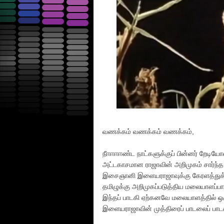
வணக்கம் வணக்கம் வணக்கம்,
நீஈஈஈஈண்ட நாட்களுக்குப் பின்னர் றேடியோஸ்பு
அட்டகாசமான ராஜாவின் அறிமுகம் சார்ந்த
இசைஞானி இளையராஜாவுக்கு கேரளத்துக் 
தமிழுக்கு அறிமுகப்படுத்திய மலையாளப்பாடக
இந்தப் பாடகி ஏற்கனவே மலையாளத்தில் ஒரு 
இளையராஜாவின் முத்திரைப் பாடலைப் பாட