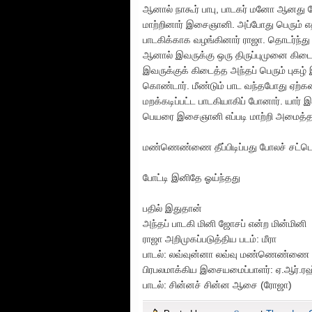
ஆனால் நாகூர் பாபு, பாடகர் மனோ ஆனது ப
மாற்றினார் இசைஞானி. அப்போது பெரும் எத
பாடகிக்காக வழங்கினார் ராஜா. தொடர்ந்து 
ஆனால் இவருக்கு ஒரு திருப்புமுனை கி
இவருக்குக் கிடைத்த அந்தப் பெரும் புகழ்
கொண்டார். மீண்டும் பாட வந்தபோது ஏற்கனவ
மறக்கடிப்பட்ட பாடகியாகிப் போனார். யார்
பெயரை இசைஞானி எப்படி மாற்றி அமைத்தார்
மண்ணெண்ணை தீப்பிடிப்பது போலச் சட்டென
போட்டி இனிதே ஓய்ந்தது
பதில் இதுதான்
அந்தப் பாடகி மினி ஜோசப் என்ற மின்மினி
ராஜா அறிமுகப்படுத்திய படம்: மீரா
பாடல்: லவ்வுன்னா லவ்வு மண்ணெண்ணை ஸ
பிரபலமாக்கிய இசையமைப்பாளர்: ஏ.ஆர்.ர
பாடல்: சின்னச் சின்ன ஆசை (ரோஜா)