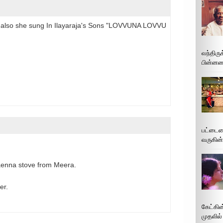
" also she sung In Ilayaraja's Sons "LOVVUNA LOVVU
வந்திரு
பின்னணி
பட்டைய
வருகின்
enna stove from Meera.
er.
கேட்கின
முதலில்