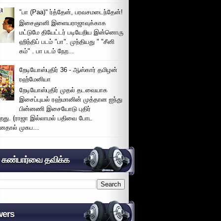
"பா (Paa)" ர்த்தேன், பரவசமடைந்தேன்!
இசைஞானி இளையராஜாவுக்காக
மட்டுமே தியேட்டர் படியேறிய இன்னொரு
ஹிந்திப் படம் "பா". முந்தியது " "சீனி
கம்" . பா படம் நேற...
றேடியோஸ்புதிர் 36 - ஆஸ்கார் தமிழன்
ரஹ்மேனியா
றேடியோஸ்புதிர் முதல் தடவையாக
இசைப்புயல் ரஹ்மானின் முத்தான ஐந்து
பின்னணி இசையோடு புதிர்
்றது. (ராஜா இல்லாமல் பதிவை போட
னதால் முகப...
் கண்பார்வை தவிக்க
wers