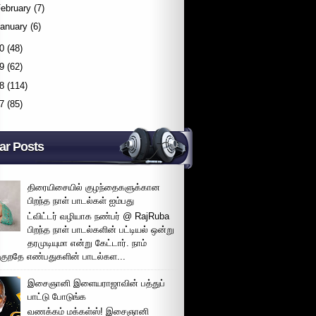
ebruary
(7)
January
(6)
0
(48)
9
(62)
8
(114)
7
(85)
ar Posts
திரையிசையில் குழந்தைகளுக்கான
பிறந்த நாள் பாடல்கள் ஐம்பது
ட்விட்டர் வழியாக நண்பர் @ RajRuba
பிறந்த நாள் பாடல்களின் பட்டியல் ஒன்று
தரமுடியுமா என்று கேட்டார். நாம்
்குறதே எண்பதுகளின் பாடல்கள...
இசைஞானி இளையராஜாவின் பத்துப்
பாட்டு போடுங்க
வணக்கம் மக்கள்ஸ்! இசைஞானி