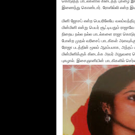
கொடுத்த பாடல்களால் கிடைத்த புகழை இங்க
இணைந்து கொண்டார். ரோஸில்லி என்ற இ
மினி ஜோசப் என்ற பெயரிலேயே வலம்வந்திருக
மின்மினி என்று பெயர் சூட்டியதும் ரா
நிறைய நல்ல நல்ல பாடல்களை ராஜா கொடுத்
போன்ற முதல் வரிசைப் பாடகிகள் அளவுக்கு
ரோஜா படத்தின் மூலம் ஆரம்பமாக, அந்தப் 
மின்மினிக்குக் கிடைக்க அவர் அதுவரை 
புகழால். இசைஞானியின் பாடகிகளில்
செர்