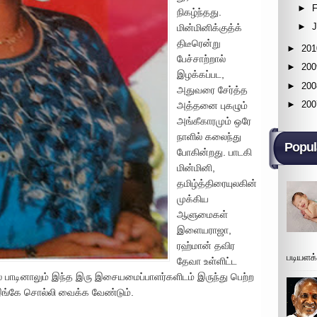
►
F
நிகழ்ந்தது.
►
மின்மினிக்குத்க்
திடீரென்று
►
201
பேச்சாற்றால்
►
200
இழக்கப்பட,
►
200
அதுவரை சேர்த்த
►
200
அத்தனை புகழும்
அங்கீகாரமும் ஒரே
நாளில் கலைந்து
Popul
போகின்றது. பாடகி
மின்மினி,
தமிழ்த்திரையுலகின்
முக்கிய
ஆளுமைகள்
இளையராஜா,
ரஹ்மான் தவிர
படியளக
தேவா உள்ளிட்ட
ாடினாலும் இந்த இரு இசையமைப்பாளர்களிடம் இருந்து பெற்ற
இங்கே சொல்லி வைக்க வேண்டும்.