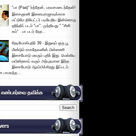
"பா (Paa)" ர்த்தேன், பரவசமடைந்தேன்!
இசைஞானி இளையராஜாவுக்காக
மட்டுமே தியேட்டர் படியேறிய இன்னொரு
ஹிந்திப் படம் "பா". முந்தியது " "சீனி
கம்" . பா படம் நேற...
றேடியோஸ்புதிர் 39 - இதுவும் ஒரு பூ
மீண்டும் ராகதேவனின் பின்னணி
இசையோடு மலரும் புதிர் இது. மெல்லிய
மயிலிறகாய் வரும் அற்புதமான இந்த
இசையோடு ஆரம்பிக்கிறது இப்படம்.
 பாமரத்த...
் கண்பார்வை தவிக்க
wers