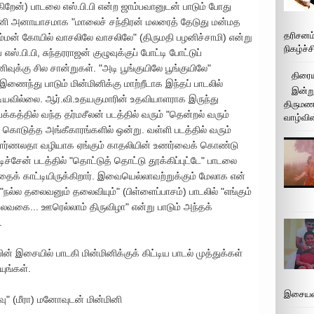
கிறேன்) பாடலை எஸ்.பி.பி என்ற ஜாம்பவானுடன் பாடும் போது
ன்மினி அனாயாசமாக "மாலைச் சந்திரன் மலரைத் தேடுது மன்மத
தரிசனம
அம்மன் கோயில் வாசலிலே வாசலிலே" (திருமதி பழனிச்சாமி) என்று
நிகழ்ச்
ஸ்.பி.பி, சுந்தரராஜன் குழுவுக்குப் போட்டி போட்டுப்
ிவுக்கு சில சான்றுகள். "அடி பூங்குயிலே பூங்குயிலே"
திரைய
ந்து பாடும் மின்மினிக்கு மாற்றீடாக இந்தப் பாடலில்
இன்று
டியவில்லை. ஆர்.வி.உதயகுமாரின் உதவியாளராக இருந்து
திருமண 
கத்தில் வந்த தர்மசீலன் படத்தில் வரும் "தென்றல் வரும்
வாழ்வின
 கொடுத்த அங்கீகாரங்களில் ஒன்று. வள்ளி படத்தில் வரும்
சொர்ணலதா வழியாக ஏங்கும் காதலியின் உணர்வைக் கொண்டு
ிச்சேன் படத்தில் "தொட்டுத் தொட்டு தூக்கிப்புட்டே" பாடலை
ைக் காட்டியிருக்கிறார். இவையெல்லாவற்றுக்கும் மேலாக என்
நல்ல தலைவனும் தலைவியும்" (பிள்ளைப்பாசம்) பாடலில் "எங்கும்
கை... ஊரெல்லாம் திருவிழா" என்று பாடும் அந்தக்
.
 இசையில் பாடகி மின்மினிக்குக் கிட்டிய பாடல் முத்துக்கள்
யுங்கள்.
இசையமை
" (மீரா) மனோவுடன் மின்மினி