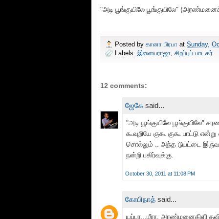
"அடி பூங்குயிலே பூங்குயிலே" (அரண்மனை
Posted by
கானா பிரபா
at
Sunday, Oc
Labels:
இளையராஜா
,
சிறப்புப் பாடகர்
12 comments:
ஜேகே
said...
"அடி பூங்குயிலே பூங்குயிலே" ச
கூவுறியே குகூ குகூ பாட்டு என்ற
சொல்லும் .. அந்த டூயட்டை இருவர
நன்றி பகிர்வுக்கு.
October 30, 2011 at 11:08 PM
கோபிநாத்
said...
யப்பா...மீரா, அரண்மனைகிளி தவி