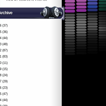
Archive
6
(37)
5
(36)
4
(44)
3
(48)
2
(87)
1
(83)
0
(11)
9
(15)
8
(24)
7
(29)
6
(23)
5
(47)
4
(44)