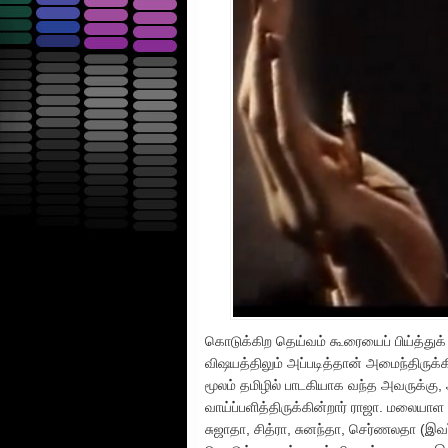
கொடுக்கிற தெய்வம் கூரையைப் பிய்த்துக்
விஷயத்திலும் அப்படித்தான் அமைந்திருக
மூலம் தமிழில் பாடகியாக வந்த அவருக்கு
வாய்ப்பளித்திருக்கின்றார் ராஜா. மலையாள 
சுஜாதா, சித்ரா, சுனந்தா, செர்ணலதா (இவ