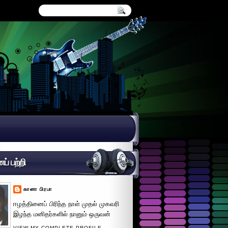
் பற்றி
கானா பிரபா
ஈழத்தினைப் பிரிந்த நாள் முதல் முகவரி
இழந்த மனிதர்களில் நானும் ஒருவன்
VIEW MY COMPLETE PROFILE