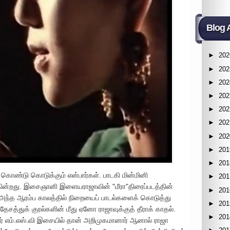
Blog 
►
202
►
202
►
202
►
202
►
202
►
202
►
202
►
201
►
201
 கொண்டு கொடுக்கும் என்பார்கள். பாடகி மின்மினி
►
201
்கின்றது. இசைஞானி இளையராஜாவின் "மீரா"திரைப்படத்தின்
►
201
, அந்த ஆரம்ப காலத்தில் நிறையைப் பாடல்களைக் கொடுத்து
►
201
தேசத்துக் குரல்களின் மீது ஏனோ ராஜாவுக்குத் தீராக் காதல்.
►
201
ர் எம்.எஸ்.வி இசையில் தான் அறிமுகமானார் ஆனால் ராஜா