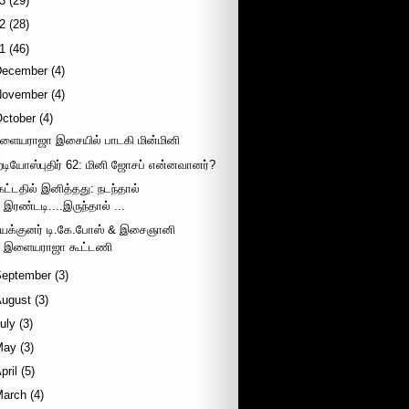
3
(29)
2
(28)
1
(46)
December
(4)
November
(4)
October
(4)
ளையராஜா இசையில் பாடகி மின்மினி
ேடியோஸ்புதிர் 62: மினி ஜோசப் என்னவானர்?
ேட்டதில் இனித்தது: நடந்தால்
இரண்டடி....இருந்தால் ...
யக்குனர் டி.கே.போஸ் & இசைஞானி
இளையராஜா கூட்டணி
September
(3)
August
(3)
uly
(3)
May
(3)
pril
(5)
March
(4)