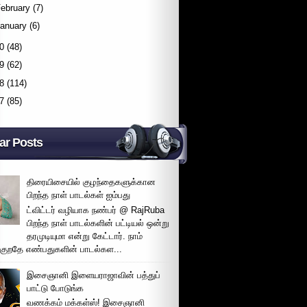
ebruary
(7)
January
(6)
0
(48)
9
(62)
8
(114)
7
(85)
ar Posts
திரையிசையில் குழந்தைகளுக்கான
பிறந்த நாள் பாடல்கள் ஐம்பது
ட்விட்டர் வழியாக நண்பர் @ RajRuba
பிறந்த நாள் பாடல்களின் பட்டியல் ஒன்று
தரமுடியுமா என்று கேட்டார். நாம்
்குறதே எண்பதுகளின் பாடல்கள...
இசைஞானி இளையராஜாவின் பத்துப்
பாட்டு போடுங்க
வணக்கம் மக்கள்ஸ்! இசைஞானி