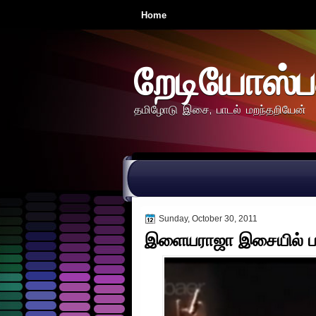
Home
றேடியோஸ்ப
தமிழோடு இசை, பாடல் மறந்தறியேன்
Sunday, October 30, 2011
இளையராஜா இசையில் பா