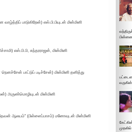
வாழ்த்திப் பாடுகிறேன்) எஸ்.பி.பியுடன் மின்மினி
வந்திரு
பின்னணி
சாமி) எஸ்.பி.பி, சுந்தரராஜன், மின்மினி
ன நெனச்சேன் பாட்டுப் படிச்சேன்) மின்மினி தனித்து
பட்டைய
வருகின்
ீலன்) அருண்மொழியுடன் மின்மினி
 தேவன் ஆலயம்" (பிள்ளைப்பாசம்) மனோவுடன் மின்மினி
கேட்கின
முதலில்