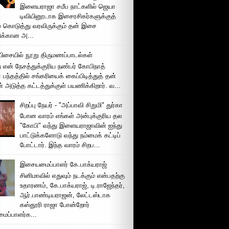
இளையராஜா சமீப நாட்களில் ஜெயா
டிவியினூடாக இசைரசிகர்களுக்குத்
் கொடுத்து வரவிருக்கும் தன் இசை
சிக்கான அ...
ிசையில் நூறு திருமணப்பாடல்கள்
 என் நேசத்துக்குரிய நண்பர் கோபிநாத்
பந்தத்தில் சங்கரியைக் கைப்பிடித்துத் தன்
் அடுத்த கட்டத்துக்குள் பயணிக்கிறார். வ...
சிறப்பு நேயர் - "அப்பாவி சிறுமி" துர்கா
போன வாரம் எங்கள் அன்புக்குரிய தல
"கோபி" வந்து இளையராஜாவின் ஐந்து
பாட்டுக்களோடு வந்து நம்மைக் கட்டிப்
போட்டார். இந்த வாரம் சிறப...
இசையமைப்பாளர் கே.பாக்யராஜ்
சினிமாவில் எதுவும் நடக்கும் என்பதற்கு
உதாரணம், கே.பாக்யராஜ், டி.ராஜேந்தர்,
ஆர்.பாண்டியராஜன், லேட்டஸ்டாக
கஸ்தூரி ராஜா போன்றோர்
ப்பாளர்க...