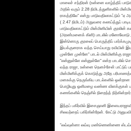
மாலைச் சந்திரன் (உன்னை வாழ்த்திப் பாடு
அதில் வரும் 2.28 நிமிடத்துளிகளில் மி
ராகத்திலே" என்று பாடுவதிலாகட்டும் "ஏ 
( 2.47 நிமிடம்) அதுவரை கலாய்த்துப் பாடிய எ
பாடுவதிலாகட்டும் மின்மினியின் குரலின் கன
(அரண்மனைக் கிளி) பாடலில் மனோவோடு இணை
இன்னொரு குரலைப் பொருத்திப் பார்க்கமு
இயக்குனராக வந்த செய்யாறு ரவியின் இயக்
முன்னே முன்னே" பாடல் மின்மினிக்கு ராஜா
"என்னுள்ளே என்னுள்ளே" என்ற பாடலில் 
வந்த ராஜா, உன்னை நெனச்சேன் பாட்டுப் பட
மின்மினிக்குக் கொடுத்து அதே பரிமாணத்த
மனசுக்கு நெருங்கிய பாடல்களில் ஒன்றான "
பொழியுது ஒளிமழை வண்ண விளக்குகள் பலவ
கணங்களில் நெஞ்சில் நிறைந்த் நிற்கின்றார்
இந்தப் பகிர்வில் இசைஞானி இளையராஜாவின்
சிலவற்றைப் பகிர்கின்றேன். கேட்டு அனுபவி
"லவ்வுன்னா லவ்வு மண்ணெண்ணை ஸ்டவ்வு