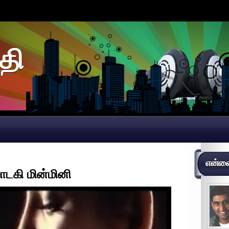
தி
என்னைப
டகி மின்மினி