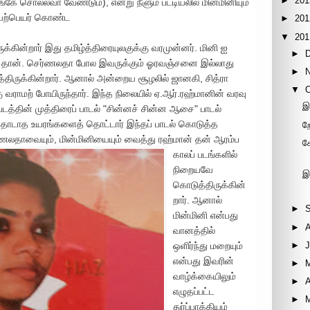
►
201
ே சொல்லவா வேண்டும்), என்று நீளும பட்டியலில் மின்மினியும்
யற்பெயர் கொண்ட
►
201
▼
201
்கின்றார் இது தமிழ்த்திரையுலகுக்கு வரமுன்னர். மினி ஐ
►
ஜாவே தான். செர்ணலதா போல இவருக்கும் ஓரவஞ்சனை இல்லாது
►
திருக்கின்றார். ஆனால் அன்றைய சூழலில் ஜானகி, சித்ரா
▼
 வராமற் போயிருந்தார். இந்த நிலையில் ஏ.ஆர்.ரஹ்மானின் வரவு
இ
படத்தின் முத்திரைப் பாடல் "சின்னச் சின்ன ஆசை" பாடல்
தொடாத உயரங்களைத் தொட்டார் இந்தப் பாடல் கொடுத்த
ற
ணலதாவையும், மின்மினியையும் வைத்து ரஹ்மான் தன் ஆரம்ப
க
காலப் படங்களில்
நிறையவே
இ
கொடுத்திருக்கின்
றார். ஆனால்
►
மின்மினி என்பது
►
வானத்தில்
►
J
ஒளிர்ந்து மறையும்
என்பது இவரின்
►
வாழ்க்கையிலும்
►
A
எழுதப்பட்ட
►
துர்ப்பாக்கியம்