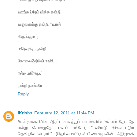
வாங்க ப்ரேம் மிக்க நன்றி
வருகைக்கு நன்றி ரியாஸ்
கிருஷ்குமார்
பகிர்வுக்கு நன்றி
கோவை2தில்லி said...
நல்ல பகிர்வு.//
நன்றி நண்பரே
Reply
IKrishs
February 12, 2011 at 11:44 PM
//எஸ்.ஜானகியின் ஆரம்ப காலத்துப் பாடல்களில் "உள்ளம் தேடாதே
என்று சொல்லுதே" (சுகம் எங்கே), "மலரோடு விளையாடும்
தென்றலே வாராய்" (தெய்வபலம்),எஸ்.பி.சைலஜாவின் அறிமுகக்