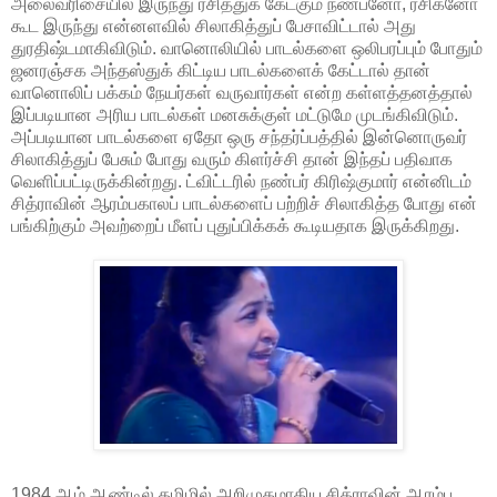
அலைவரிசையில் இருந்து ரசித்துக் கேட்கும் நண்பனோ, ரசிகனோ
கூட இருந்து என்னளவில் சிலாகித்துப் பேசாவிட்டால் அது
துரதிஷ்டமாகிவிடும். வானொலியில் பாடல்களை ஒலிபரப்பும் போதும்
ஜனரஞ்சக அந்தஸ்துக் கிட்டிய பாடல்களைக் கேட்டால் தான்
வானொலிப் பக்கம் நேயர்கள் வருவார்கள் என்ற கள்ளத்தனத்தால்
இப்படியான அரிய பாடல்கள் மனசுக்குள் மட்டுமே முடங்கிவிடும்.
அப்படியான பாடல்களை ஏதோ ஒரு சந்தர்ப்பத்தில் இன்னொருவர்
சிலாகித்துப் பேசும் போது வரும் கிளர்ச்சி தான் இந்தப் பதிவாக
வெளிப்பட்டிருக்கின்றது. ட்விட்டரில் நண்பர் கிரிஷ்குமார் என்னிடம்
சித்ராவின் ஆரம்பகாலப் பாடல்களைப் பற்றிச் சிலாகித்த போது என்
பங்கிற்கும் அவற்றைப் மீளப் புதுப்பிக்கக் கூடியதாக இருக்கிறது.
1984 ஆம் ஆண்டில் தமிழில் அறிமுகமாகிய சித்ராவின் ஆரம்ப