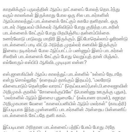
காதலிக்கும் பருவத்தின் ஆரம்ப நாட்களைப் போலத் தொடர்ந்து
வரும் காலங்கள் இருக்காது போல ஒரு சில பாடகர்களின்
ஆரம்பகாலத்துப் பாடல்களைக் கேட்கும் சுகமே தனிதான். ஒரு
பாடகர் அனுபவம் மிக்கவர் ஆகிவிடும் போது குறித்த பாடகரின்
பாடல்களைக் கேட்கும் போது மிதமிஞ்சிய தன்னம்பிக்கை
உணர்வோடு பாடுவது மாதிரி இருக்கும். இப்போதெல்லாம் ஓரிரண்டு
பாடல்களைப் பாடி விட்டு அடுத்த முதல்வர் கனவில் இருக்கும்
இளைய நடிகர்கள் போல ஆர்ப்பாட்டம் பண்ணும் இளம் பாடகர்கள்
சிலரின் பாடல்களைக் கேட்கும் போது வெறுப்புத் தான் மிஞ்சும்.
எல்லோரும் எஸ்பிபி ஆகிவிடமுடியுமா என்ன?
எஸ்.ஜானகியின் ஆரம்ப காலத்துப் பாடல்களில் "உள்ளம் தேடாதே
என்று சொல்லுதே" (எதையும் தாங்கும் இதயம்), "மலரோடு
விளையாடும் தென்றலே வாராய்" (தெய்வபலம்),எஸ்.பி.சைலஜாவின்
அறிமுகக் குரலில் "சோலைக்குயிலே" (பொண்ணு ஊருக்கு புதுசு),
"மலர்களில் ஆடும் இளமை புதுமையே" (கல்யாண ராமன்), சுஜாதா
அறிமுகமான வேளை "காலைப்பனியில் ஆடும் மலர்கள்" (காயத்ரி)
இப்படியாக இந்த முன்னணிப் பாடகர்களின் அன்றைய பின்னணிப்
பாடல்களைக் கேட்பதே தனி சுகம்.
இப்படியான அரிதான பாடல்களைப் பற்றிப் பேசும் போது அதே