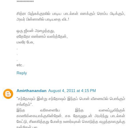
************
சித்ரா பிஞ்சுக்குரலில் பாடிய பாடல்கள் எனக்கும் ரொம்ப பிடிக்கும்,
அவர் பின்னாளில் பாடியதை விட!
ஒரு ஜீவன் அழைத்தது,
ஏதேதோ எண்ணம் வளர்த்தேன்,
மலரே பேசு,
.
.
.
etc..
Reply
Amirthanandan
August 4, 2011 at 4:15 PM
"சந்தோஷம் இன்று சந்தோஷம் இந்தப் பொன் வீணையில் பொங்கும்
சங்கீதம்".
இந்த வரிகளையே இந்த வலைப்பூவிற்குக்
காணிக்கையாக்குகின்றேன். சக தோழனுடன் அமர்ந்து பாடல்கள்
கேட்டு, சிலாகித்தது போன்ற உணர்வுகள் கொடுத்த எழுத்தாளருக்கு
நன்றிகள் பல.