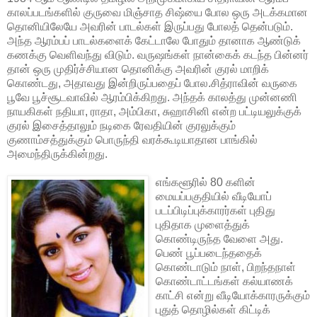
காலப்படங்களில் குருவை மிஞ்சாத சிஷ்யை போல ஒரு அடக்கமான
தொனியிலேயே அவரின் பாடல்கள் இருப்பது போலத் தென்படும்.
அந்த ஆரம்பப் பாடல்களைக் கேட்டாலே போதும் தானாக ஆண்டுக்
கணக்கு வெளிவந்து விடும். வருஷங்கள் நான்கைக் கடந்த பின்னர்
தான் ஒரு முதிர்ச்சியான தொனிக்கு அவரின் குரல் மாறிக்
கொண்டது, அதாவது இன்றிருப்பதைப் போல.சித்ராவின் வருகை
பூவே பூச்சூடவாவில் ஆரம்பிக்கிறது. அந்தக் காலத்து முன்னணி
நாயகிகள் நதியா, ராதா, அம்பிகா, சுஹாசினி என்ற பட்டியலுக்குக்
குரல் இசைத்தாலும் நடிகை ரேவதியின் குரலுக்கும்
குணாம்சத்துக்கும் பொருந்தி வரக்கூடியாதான பாங்கில்
அமைந்திருக்கின்றது.
எங்களூரில் 80 களின்
மையப்பகுதியில் வீடியோப்
படப்பிடிப்புக்காரர்கள் புதிது
புதிதாக முளைத்துக்
கொண்டிருந்த வேளை அது.
பெண் பூப்படைந்ததைக்
கொண்டாடும் நாள், பிறந்தநாள்
கொண்டாட்டங்கள் கல்யாணக்
காட்சி என்று வீடியோக்காரருக்கும்
புதுத் தொழில்கள் கிட்டிக்