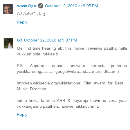
கானா பிரபா
October 12, 2010 at 9:05 PM
G3 பின்னீட்டிங் ;)
Reply
G3
October 12, 2010 at 9:07 PM
Me first time hearing abt this movie.. reviews paatha nalla
irukkum pola irukkae !!!
P.S.. Appuram eppadi answera correcta pottennu
yosikkareengala.. all google/wiki aandavar arul dhaan :)
http://en.wikipedia.org/wiki/National_Film_Award_for_Best_
Music_Direction
indha linkla tamil la ARR & Ilayaraja thavirthu vera yaar
irukkangannu paathen.. answer sikkiruchu :D
Reply