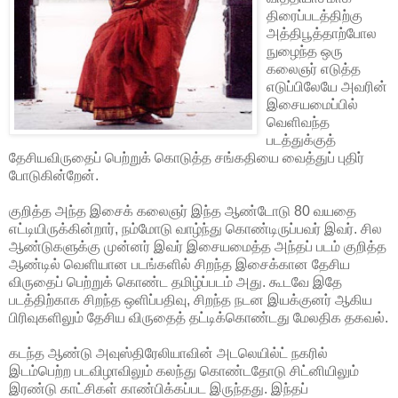
திரைப்படத்திற்கு
அத்திபூத்தாற்போல
நுழைந்த ஒரு
கலைஞர் எடுத்த
எடுப்பிலேயே அவரின்
இசையமைப்பில்
வெளிவந்த
படத்துக்குத்
தேசியவிருதைப் பெற்றுக் கொடுத்த சங்கதியை வைத்துப் புதிர்
போடுகின்றேன்.
குறித்த அந்த இசைக் கலைஞர் இந்த ஆண்டோடு 80 வயதை
எட்டியிருக்கின்றார், நம்மோடு வாழ்ந்து கொண்டிருப்பவர் இவர். சில
ஆண்டுகளுக்கு முன்னர் இவர் இசையமைத்த அந்தப் படம் குறித்த
ஆண்டில் வெளியான படங்களில் சிறந்த இசைக்கான தேசிய
விருதைப் பெற்றுக் கொண்ட தமிழ்ப்படம் அது. கூடவே இதே
படத்திற்காக சிறந்த ஒளிப்பதிவு, சிறந்த நடன இயக்குனர் ஆகிய
பிரிவுகளிலும் தேசிய விருதைத் தட்டிக்கொண்டது மேலதிக தகவல்.
கடந்த ஆண்டு அவுஸ்திரேலியாவின் அடலெயில்ட் நகரில்
இடம்பெற்ற படவிழாவிலும் கலந்து கொண்டதோடு சிட்னியிலும்
இரண்டு காட்சிகள் காண்பிக்கப்பட இருந்தது. இந்தப்