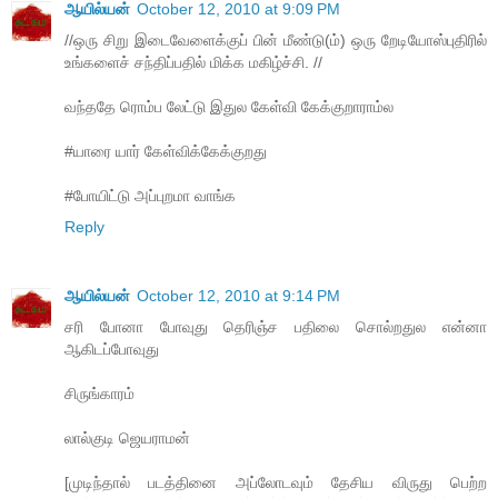
ஆயில்யன்
October 12, 2010 at 9:09 PM
//ஒரு சிறு இடைவேளைக்குப் பின் மீண்டு(ம்) ஒரு றேடியோஸ்புதிரில்
உங்களைச் சந்திப்பதில் மிக்க மகிழ்ச்சி. //
வந்ததே ரொம்ப லேட்டு இதுல கேள்வி கேக்குறாராம்ல
#யாரை யார் கேள்விக்கேக்குறது
#போயிட்டு அப்புறமா வாங்க
Reply
ஆயில்யன்
October 12, 2010 at 9:14 PM
சரி போனா போவுது தெரிஞ்ச பதிலை சொல்றதுல என்னா
ஆகிடப்போவுது
சிருங்காரம்
லால்குடி ஜெயராமன்
[முடிந்தால் படத்தினை அப்லோடவும் தேசிய விருது பெற்ற