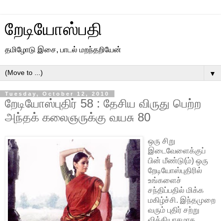
றேடியோஸ்பதி
தமிழோடு இசை, பாடல் மறந்தறியேன்
▼
Tuesday, October 12, 2010
றேடியோஸ்புதிர் 58 : தேசிய விருது பெற்ற
அந்தக் கலைஞருக்கு வயசு 80
ஒரு சிறு
இடைவேளைக்குப்
பின் மீண்டு(ம்) ஒரு
றேடியோஸ்புதிரில்
உங்களைச்
சந்திப்பதில் மிக்க
மகிழ்ச்சி. இந்தமுறை
வரும் புதிர் சற்று
வித்தியாசமாக