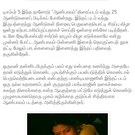
டிசம்பர் 5 இந்த நாளோடு "ஆண்பாவம்"திரைப்படம் வந்து 25
ஆண்டுகளைப் பிடிக்கப் போகின்றது. இந்தப் படம் வந்து
இருபத்தைந்து ஆண்டுகள் நிறைவு பெறுவதையொட்டி சிறப்பு விழா
ஒன்று ஏற்பாடாகியிருப்பதாகச் செய்தி ஒன்றை எங்கோ படித்தேன்.
உடனே றேடியோஸ்பதி சார்பில் நாமும் விழா எடுக்கலாமே என்று
முன்னர் போட்ட ஆண்பாவம் பின்னணி இசைத் தொகுப்பைத் தூசு
தட்டி மேலும் பாடல்களையும் இணைத்து இந்தப் பதிவைத்
தருகின்றேன்.
ஒருவன் தன்னிடமிருக்கும் பலம் எது என்பதை உணர்ந்து அதையே
தான் எடுத்துக் கொண்ட முயற்சிக்கும் பயன்படுத்திக் கொண்டால்
பெருவெற்றியடைவான் என்பதற்கு பாண்டியராஜனின் இந்தப் படம்
ஒரு நல்ல உதாரணம். தன் குருநாதர் பாக்யராஜின் நகைச்சுவை
கலந்த திரைக்கதை என்ற ஆயுதத்தை மட்டுமே எடுத்துக் கொண்டு
முழுமையானதொரு முகம் சுழிக்காத குடும்பச் சித்திரமாக
ஆண்பாவம் படத்தை அளித்திருக்கின்றார்.