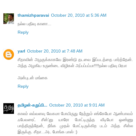
thamizhparavai
October 20, 2010 at 5:36 AM
நல்ல பதிவு கானா...
Reply
yarl
October 20, 2010 at 7:48 AM
சீதாவின் அழகுக்காகவே இரண்டு தடவை இப்படத்தை பார்த்தேன்.
அந்த அழகிய உருண்டை விழிகள் அப்பப்பப்பா!!!!நல்ல பதிவு பிரபா
அன்புடன் மங்கை
Reply
தமிழன்-கறுப்பி...
October 20, 2010 at 9:01 AM
காலம் எவ்வளவு வேகமா போயிருது நேற்றும் எங்கேயோ ஆண்பாவம்
ஃபேவரைட் சீன்'னு யாரோ போட்டிருந்த வீடியோ ஒண்ணு
பாத்திருந்தேன், நீங்க முதல் போட்டிருக்கிற படம் அந்த சீன்ல
இருக்கு. சீதா...அட போங்க பாஸ் :)