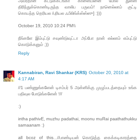
அவர்தான் கட்டுக்கடங்கா காளையினை போல துள்ளி
திரிந்துக்கொண்டிருந்த வாலிப பருவம்! நானெல்லாம் குட்டி
கொயந்த தெரியல /புரியல ஃபீலிங்க்ஸ்ஸ்ஸு] :)))
October 19, 2010 10:24 PM\\
நீங்களே இம்புட்டு சவுண்டுவுட்டா அப்போ நான் எல்லாம் எம்புட்டு
கொடுக்கனும் ;))
Reply
Kannabiran, Ravi Shankar (KRS)
October 20, 2010 at
4:17 AM
//1 பண்ணுங்களேன் டிசம்பர் 5 அன்னிக்கு முழுப்படத்தையும் உங்க
பதிவுல போடுங்களேன் !//
:)
intha pathivE, muzhu padathai, moonu muRai paathathukku
samaanam :)
all bcoz of this...//பாண்டியன் கொடுத்த கைக்கடிகாரத்தை