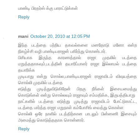
பாண்டி பிரதர்ஸ் க்கு பாராட்டுக்கள்
Reply
mani
October 20, 2010 at 12:05 PM
இந்த படத்தை பற்றிய தகவல்களை மனதோடு மனோ என்ற
நிகழ்ச்சி வழி பாண்டியராஜன் பகிர்ந்து கொண்டார்.
பிசியாக இருந்த காரணத்தால் ராஜா முதலில் படத்தை
மறுத்ததாகவும்,படத்தின் தயாரிப்பாளர் ராஜா இல்லாமல் படத்தை
தயாரிக்க
முடியாது என்று சொல்ல,பாண்டியராஜன் ராஜாவிடம் விஷயத்தை
சொல்லி முதலில் படத்தை
எடுத்து முடித்துவிடுகிறேன் பிறகு நீங்கள் இசையமைத்து
கொடுங்கள் என்று சொல்லவும் ராஜாவும் சம்மதிக்க, இருபத்தியாறு
நாட்களில் படத்தை எடுத்து முடித்து ராஜாவிடம் போட்டுகாட்ட,
படத்தை பார்த்த ராஜா மறுநாள் கம்போசிங் வைத்து கொள்ள
சொல்லி ஒரே நாளில் படத்திற்கான பாடலும் பின்னணி இசையும்
அமைத்து கொடுத்ததாக சொன்னார்.
Reply