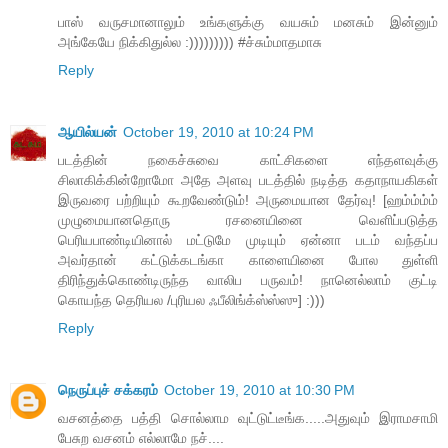
பாஸ் வருசமானாலும் உங்களுக்கு வயசும் மனசும் இன்னும்
அங்கேயே நிக்கிதுல்ல :))))))))) #ச்சும்மாதமாசு
Reply
ஆயில்யன்
October 19, 2010 at 10:24 PM
படத்தின் நகைச்சுவை காட்சிகளை எந்தளவுக்கு
சிலாகிக்கின்றோமோ அதே அளவு படத்தில் நடித்த கதாநாயகிகள்
இருவரை பற்றியும் கூறவேண்டும்! அருமையான தேர்வு! [ஹம்ம்ம்ம்
முழுமையானதொரு ரசனையினை வெளிப்படுத்த
பெரியபாண்டியினால் மட்டுமே முடியும் ஏன்னா படம் வந்தப்ப
அவர்தான் கட்டுக்கடங்கா காளையினை போல துள்ளி
திரிந்துக்கொண்டிருந்த வாலிப பருவம்! நானெல்லாம் குட்டி
கொயந்த தெரியல /புரியல ஃபீலிங்க்ஸ்ஸ்ஸு] :)))
Reply
நெருப்புச் சக்கரம்
October 19, 2010 at 10:30 PM
வசனத்தை பத்தி சொல்லாம வுட்டுட்டீங்க.....அதுவும் இராமசாமி
பேசுற வசனம் எல்லாமே நச்....