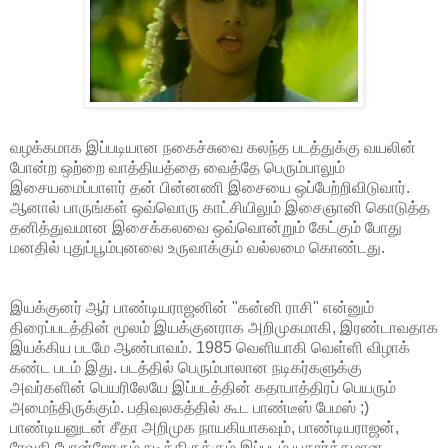
வழக்கமாக இப்படியான நகைச்சுவை கலந்த படத்துக்கு வயலின்
போன்ற ஒற்றை வாத்தியத்தை வைத்தே பெரும்பாலும்
இசையமைப்பாளர் தன் பின்னணி இசையை ஒப்பேற்றிவிடுவார்.
ஆனால் பாருங்கள் ஒவ்வொரு காட்சியிலும் இசைஞானி கொடுத்த
தனித்துவமான இசைக்கலவை ஒவ்வொன்றும் கேட்கும் போது
மனதில் புதுப்பூம்புனலை உருவாக்கும் வல்லமை கொண்டது.
இயக்குனர் ஆர் பாண்டியராஜனின் "கன்னி ராசி" என்னும்
திரைப்படத்தின் மூலம் இயக்குனராக அறிமுகமாகி, இரண்டாவதாக
இயக்கிய படமே ஆண்பாவம். 1985 வெளியாகி வெள்ளி விழாக்
கண்ட படம் இது. படத்தில் பெரும்பாலான நடிகர்களுக்கு
அவர்களின் பெயரிலேயே இப்படத்தின் கதாபாத்திரப் பெயரும்
அமைந்திருக்கும். பதிவுலகத்தில் கூட பாண்டீஸ் பேமஸ் ;)
பாண்டியனுடன் சீதா அறிமுக நாயகியாகவும், பாண்டியராஜன்,
ரேவதி போன்றோரும் நடித்திருக்கும் இப்படம் யதார்த்தமான