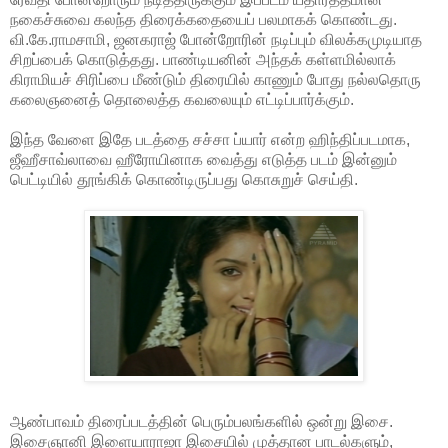
நகைச்சுவை கலந்த திரைக்கதையைப் பலமாகக் கொண்டது.
வி.கே.ராமசாமி, ஜனகராஜ் போன்றோரின் நடிப்பும் விலக்கமுடியாத
சிறப்பைக் கொடுத்தது. பாண்டியனின் அந்தக் கள்ளமில்லாக்
கிராமியச் சிரிப்பை மீண்டும் திரையில் காணும் போது நல்லதொரு
கலைஞனைத் தொலைத்த கவலையும் எட்டிப்பார்க்கும்.
இந்த வேளை இதே படத்தை சச்சா ப்யார் என்ற ஹிந்திப்படமாக,
ஜீஹீசாவ்லாவை ஹீரோயினாக வைத்து எடுத்த படம் இன்னும்
பெட்டியில் தூங்கிக் கொண்டிருப்பது கொசுறுச் செய்தி.
ஆண்பாவம் திரைப்படத்தின் பெரும்பலங்களில் ஒன்று இசை.
இசைஞானி இளையாராஜா இசையில் முத்தான பாடல்களும்,