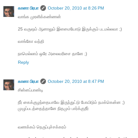
கானா பிரபா
October 20, 2010 at 8:26 PM
வாங்க முரளிக்கண்ணன்
25 வருஷம் ஆனாலும் இளமையோடு இருக்கும் படமல்லவா ;)
வாங்கோ வந்தி
நாமெல்லாம் ஒரே அலைவரிசை தானே ;)
Reply
கானா பிரபா
October 20, 2010 at 8:47 PM
சின்னப்பாண்டி
நீர் கைக்குழந்தையாவே இருந்துட்டு போயிடும் நமக்கென்ன ;)
முழுப்படத்தைத்தானே நிதமும் பார்க்குறீர்
வணக்கம் நெருப்புச்சக்கரம்