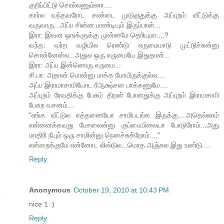
குறிப்பிட்டு சொல்லணும்னா....
கார்ல வந்தவரோட சண்டை முடுஞதுக்கு அப்புறம் வீட்டுக்கு
வருவாரு...அப்ப சின்ன பாண்டியும் இருப்பான்...
இரா: இவன ஒஙக்ளுக்கு முன்னமே தெரியுமா....?
வந்த: வர்ற வழியில ரெண்டு எருமைமாடு முட்டுச்சுன்னு
சொன்னேன்ல...அதுல ஒரு எருமையே இதுதான்...
இரா: அப்ப இன்னொரு எருமை...
சி.பா: அதான் பொன்னு பாக்க போயிருக்குல்ல....
அப்ப இராமாசாமியோட ரீஆக்ஷ்சன பாக்கணுமே....
அப்புறம் ரேவதிக்கு பேசும் திறன் போனதுக்கு அப்புறம் இராமசாமி
பேசுற வசனம்...
"எங்க வீட்டுல எத்தனையோ சாமிபடங்க இருக்கு....அதெல்லாம்
என்னைக்கவது பேசலைன்னு குப்பையிலையா போடுரோம்...அது
மாதிரி நீயும் ஒரு சாமின்னு நெனச்சுக்றோம்...."
என்றைக்குமே என்னோட லிஸ்டுல...மொத அஞ்சுல இது உண்டு....
Reply
Anonymous
October 19, 2010 at 10:43 PM
nice 1 :)
Reply