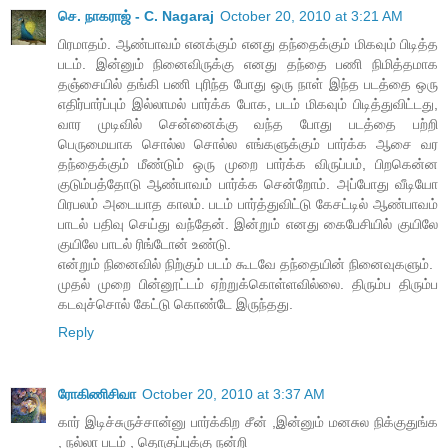
செ. நாகராஜ் - C. Nagaraj
October 20, 2010 at 3:21 AM
பிரமாதம். ஆண்பாவம் எனக்கும் எனது தந்தைக்கும் மிகவும் பிடித்த
படம். இன்னும் நினைவிருக்கு எனது தந்தை பணி நிமித்தமாக
தஞ்சையில் தங்கி பணி புரிந்த போது ஒரு நாள் இந்த படத்தை ஒரு
எதிர்பார்ப்பும் இல்லாமல் பார்க்க போக, படம் மிகவும் பிடித்துவிட்டது,
வார முடிவில் சென்னைக்கு வந்த போது படத்தை பற்றி
பெருமையாக சொல்ல சொல்ல எங்களுக்கும் பார்க்க ஆசை வர
தந்தைக்கும் மீண்டும் ஒரு முறை பார்க்க விருப்பம், பிறகென்ன
குடும்பத்தோடு ஆண்பாவம் பார்க்க சென்றோம். அப்போது வீடியோ
பிரபலம் அடையாத காலம். படம் பார்த்துவிட்டு கேசட்டில் ஆண்பாவம்
பாடல் பதிவு செய்து வந்தேன். இன்றும் எனது கைபேசியில் குயிலே
குயிலே பாடல் ரிங்டோன் உண்டு.
என்றும் நினைவில் நிற்கும் படம் கூடவே தந்தையின் நினைவுகளும்.
முதல் முறை பின்னூட்டம் ஏற்றுக்கொள்ளவில்லை. திரும்ப திரும்ப
கடவுச்சொல் கேட்டு கொண்டே இருந்தது.
Reply
ரோகிணிசிவா
October 20, 2010 at 3:37 AM
கார் இடிச்சுருச்சான்னு பார்க்கிற சீன் ,இன்னும் மனசுல நிக்குதுங்க
, நல்லா படம் , தொகுப்புக்கு நன்றி