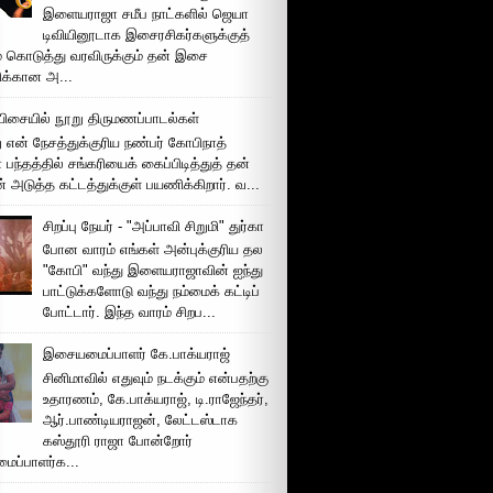
இளையராஜா சமீப நாட்களில் ஜெயா
டிவியினூடாக இசைரசிகர்களுக்குத்
் கொடுத்து வரவிருக்கும் தன் இசை
சிக்கான அ...
ிசையில் நூறு திருமணப்பாடல்கள்
 என் நேசத்துக்குரிய நண்பர் கோபிநாத்
பந்தத்தில் சங்கரியைக் கைப்பிடித்துத் தன்
் அடுத்த கட்டத்துக்குள் பயணிக்கிறார். வ...
சிறப்பு நேயர் - "அப்பாவி சிறுமி" துர்கா
போன வாரம் எங்கள் அன்புக்குரிய தல
"கோபி" வந்து இளையராஜாவின் ஐந்து
பாட்டுக்களோடு வந்து நம்மைக் கட்டிப்
போட்டார். இந்த வாரம் சிறப...
இசையமைப்பாளர் கே.பாக்யராஜ்
சினிமாவில் எதுவும் நடக்கும் என்பதற்கு
உதாரணம், கே.பாக்யராஜ், டி.ராஜேந்தர்,
ஆர்.பாண்டியராஜன், லேட்டஸ்டாக
கஸ்தூரி ராஜா போன்றோர்
ப்பாளர்க...