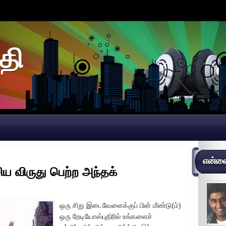
தி
என்னைப
ிய விருது பெற்ற அந்தக்
ஒரு சிறு இடைவேளைக்குப் பின் மீண்டு(ம்)
ஒரு றேடியோஸ்புதிரில் உங்களைச்