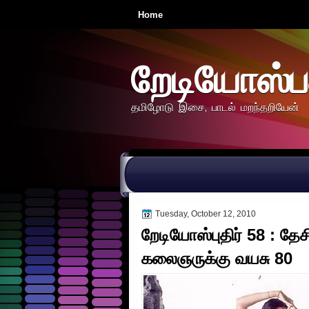
Home
றேடியோஸ்ப
தமிழோடு இசை, பாடல் மறந்தறியேன்
Tuesday, October 12, 2010
றேடியோஸ்புதிர் 58 : தேச
கலைஞருக்கு வயசு 80