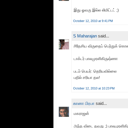
இது ஓவரு இல்ல லிமிட்டட் ;)
October 12, 2010 at 9:41 PM
S Maharajan
said...
//தேசிய விருதைப் பெற்றுக் க
டாக்டர் பாலமுரளிகிருஷ்ணா
படம் பெயர்: தெரியவில்லை
பதில் சரியா தல!
October 12, 2010 at 10:23 PM
கானா பிரபா
said...
மகராஜன்
அந்த விடை தவறு ;) பாலமுரளிக