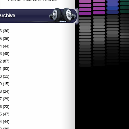
Archive
6
(36)
5
(36)
4
(44)
3
(48)
2
(87)
1
(83)
0
(11)
9
(15)
8
(24)
7
(29)
6
(23)
5
(47)
4
(44)