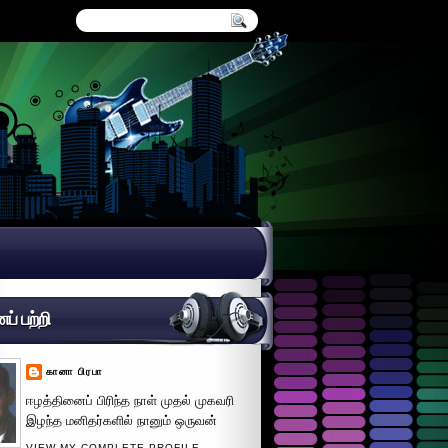
் பற்றி
கானா பிரபா
ஈழத்தினைப் பிரிந்த நாள் முதல் முகவரி
இழந்த மனிதர்களில் நானும் ஒருவன்
VIEW MY COMPLETE PROFILE