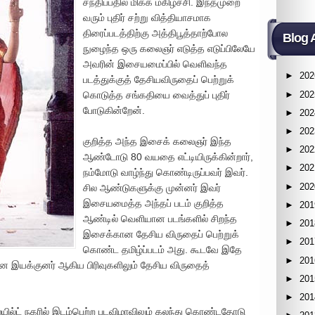
சந்திப்பதில் மிக்க மகிழ்ச்சி. இந்தமுறை
வரும் புதிர் சற்று வித்தியாசமாக
திரைப்படத்திற்கு அத்திபூத்தாற்போல
Blog 
நுழைந்த ஒரு கலைஞர் எடுத்த எடுப்பிலேயே
அவரின் இசையமைப்பில் வெளிவந்த
►
202
படத்துக்குத் தேசியவிருதைப் பெற்றுக்
►
202
கொடுத்த சங்கதியை வைத்துப் புதிர்
போடுகின்றேன்.
►
202
►
202
குறித்த அந்த இசைக் கலைஞர் இந்த
►
202
ஆண்டோடு 80 வயதை எட்டியிருக்கின்றார்,
►
202
நம்மோடு வாழ்ந்து கொண்டிருப்பவர் இவர்.
►
202
சில ஆண்டுகளுக்கு முன்னர் இவர்
இசையமைத்த அந்தப் படம் குறித்த
►
201
ஆண்டில் வெளியான படங்களில் சிறந்த
►
201
இசைக்கான தேசிய விருதைப் பெற்றுக்
►
201
கொண்ட தமிழ்ப்படம் அது. கூடவே இதே
►
201
நடன இயக்குனர் ஆகிய பிரிவுகளிலும் தேசிய விருதைத்
►
201
►
201
ில்ட் நகரில் இடம்பெற்ற படவிழாவிலும் கலந்து கொண்டதோடு