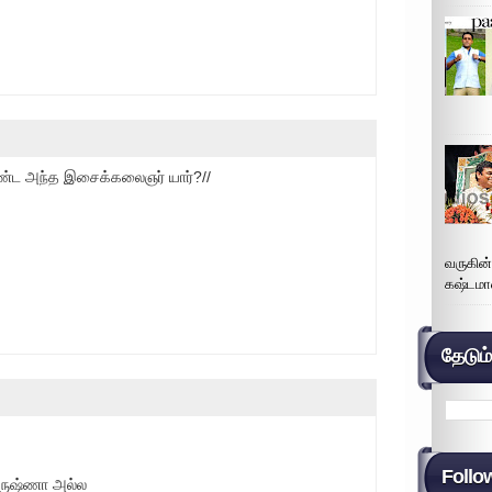
ொண்ட அந்த இசைக்கலைஞர் யார்?//
வருகின
கஷ்டமா
தேடும
Follo
ிருஷ்ணா அல்ல