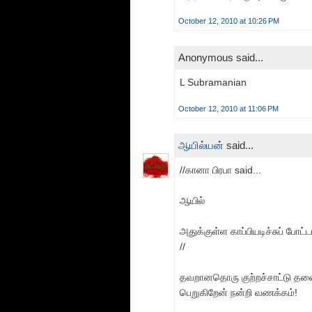
October 12, 2010 at 10:26 PM
Anonymous said...
L Subramanian
October 12, 2010 at 11:06 PM
ஆயில்யன்
said...
//கானா பிரபா said...
ஆயில்
அதுக்குள்ள காப்பியடிச்சுப் போட்ட
//
தவறானதொரு குற்றச்சாட்டு தலை
பெறுகிறேன் நன்றி வணக்கம்!