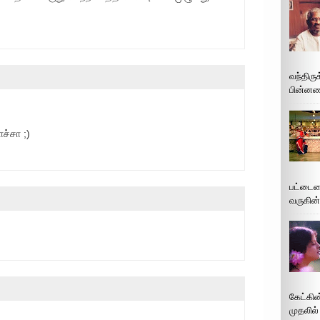
வந்திரு
பின்னணி
ாச்சா ;)
பட்டைய
வருகின்
கேட்கின
முதலில்