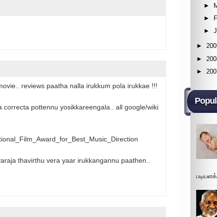
►
►
F
►
►
200
►
200
►
200
 movie.. reviews paatha nalla irukkum pola irukkae !!!
Popul
correcta pottennu yosikkareengala.. all google/wiki
National_Film_Award_for_Best_Music_Direction
ayaraja thavirthu vera yaar irukkangannu paathen..
படியளக