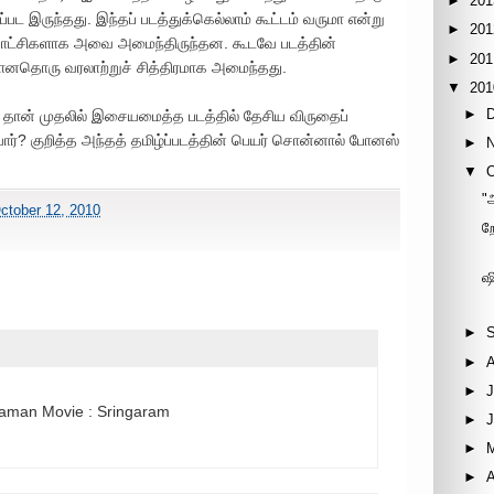
►
201
ப்பட இருந்தது. இந்தப் படத்துக்கெல்லாம் கூட்டம் வருமா என்று
►
201
காட்சிகளாக அவை அமைந்திருந்தன. கூடவே படத்தின்
►
201
பானதொரு வரலாற்றுச் சித்திரமாக அமைந்தது.
▼
201
►
யே தான் முதலில் இசையமைத்த படத்தில் தேசிய விருதைப்
்? குறித்த அந்தத் தமிழ்ப்படத்தின் பெயர் சொன்னால் போனஸ்
►
▼
"
ctober 12, 2010
ற
ஷ
►
►
►
J
araman Movie : Sringaram
►
►
►
A