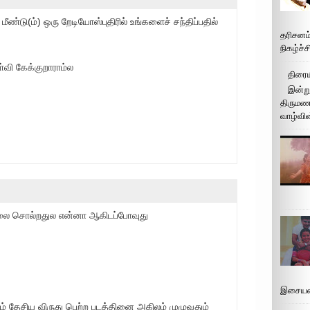
ீண்டு(ம்) ஒரு றேடியோஸ்புதிரில் உங்களைச் சந்திப்பதில்
தரிசனம
நிகழ்ச்
்வி கேக்குறாராம்ல
திரைய
இன்று
திருமண 
வாழ்வின
ிலை சொல்றதுல என்னா ஆகிடப்போவுது
இசையமை
ம் தேசிய விருது பெற்ற படத்தினை அகிலம் முழுவதும்