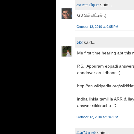
கானா பிரபா
said...
G3 பின்னீட்டிங் ;)
October 12, 2010 at 9:05 PM
G3
said...
Me first time hearing abt this
P.S.. Appuram eppadi answera 
aandavar arul dhaan :)
http://en.wikipedia.org/wiki/
indha linkla tamil la ARR & Il
answer sikkiruchu :D
October 12, 2010 at 9:07 PM
ஆயில்யன்
said...