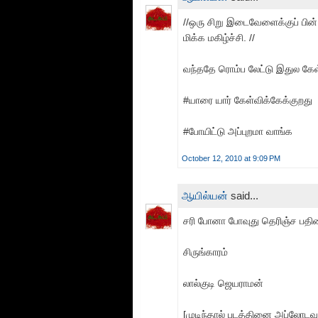
//ஒரு சிறு இடைவேளைக்குப் பின் ம
மிக்க மகிழ்ச்சி. //
வந்ததே ரொம்ப லேட்டு இதுல கேள
#யாரை யார் கேள்விக்கேக்குறது
#போயிட்டு அப்புறமா வாங்க
October 12, 2010 at 9:09 PM
ஆயில்யன்
said...
சரி போனா போவுது தெரிஞ்ச பத
சிருங்காரம்
லால்குடி ஜெயராமன்
[முடிந்தால் படத்தினை அப்லோடவு