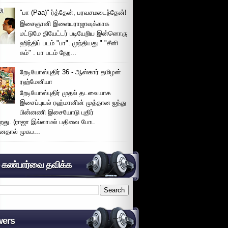
"பா (Paa)" ர்த்தேன், பரவசமடைந்தேன்!
இசைஞானி இளையராஜாவுக்காக
மட்டுமே தியேட்டர் படியேறிய இன்னொரு
ஹிந்திப் படம் "பா". முந்தியது " "சீனி
கம்" . பா படம் நேற...
றேடியோஸ்புதிர் 36 - ஆஸ்கார் தமிழன்
ரஹ்மேனியா
றேடியோஸ்புதிர் முதல் தடவையாக
இசைப்புயல் ரஹ்மானின் முத்தான ஐந்து
பின்னணி இசையோடு புதிர்
்றது. (ராஜா இல்லாமல் பதிவை போட
னதால் முகப...
் கண்பார்வை தவிக்க
wers