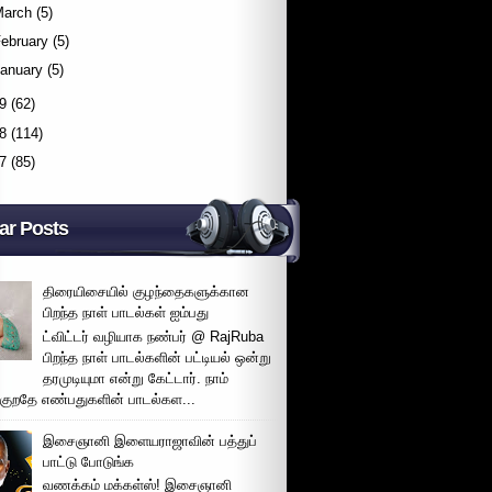
March
(5)
ebruary
(5)
January
(5)
9
(62)
8
(114)
7
(85)
ar Posts
திரையிசையில் குழந்தைகளுக்கான
பிறந்த நாள் பாடல்கள் ஐம்பது
ட்விட்டர் வழியாக நண்பர் @ RajRuba
பிறந்த நாள் பாடல்களின் பட்டியல் ஒன்று
தரமுடியுமா என்று கேட்டார். நாம்
்குறதே எண்பதுகளின் பாடல்கள...
இசைஞானி இளையராஜாவின் பத்துப்
பாட்டு போடுங்க
வணக்கம் மக்கள்ஸ்! இசைஞானி