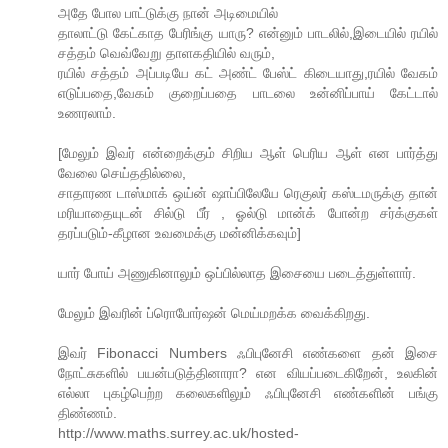
அதே போல பாட்டுக்கு நான் அடிமையில்
தாலாட்டு கேட்காத பேரிங்கு யாரு? என்னும் பாடலில்,இடையில் ரயில்
சத்தம் வெவ்வேறு தாளகதியில் வரும்,
ரயில் சத்தம் அப்படியே கட் அண்ட் பேஸ்ட் கிடையாது,ரயில் வேகம்
எடுப்பதை,வேகம் குறைப்பதை பாடலை உன்னிப்பாய் கேட்டால்
உணரலாம்.
[மேலும் இவர் என்றைக்கும் சிறிய ஆள் பெரிய ஆள் என பார்த்து
வேலை செய்ததில்லை,
சாதாரண டாஸ்மாக் ஒய்ன் ஷாப்பிலேயே ரெகுலர் கஸ்டமருக்கு தான்
மரியாதையுடன் சில்டு பீர் , ஓல்டு மான்க் போன்ற சர்க்குகள்
தரப்படும்-கீழான உவமைக்கு மன்னிக்கவும்]
யார் போய் அணுகினாலும் ஒப்பில்லாத இசையை படைத்துள்ளார்.
மேலும் இவரின் ப்ரொபோர்ஷன் மெய்மறக்க வைக்கிறது.
இவர் Fibonacci Numbers ஃபிபுனேசி எண்களை தன் இசை
நோட்சுகளில் பயன்படுத்தினாரா? என வியப்படைகிறேன், உலகின்
எல்லா புகழ்பெற்ற கலைகளிலும் ஃபிபுனேசி எண்களின் பங்கு
திண்ணம்.
http://www.maths.surrey.ac.uk/hosted-