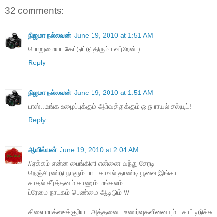
32 comments:
நிஜமா நல்லவன்
June 19, 2010 at 1:51 AM
பொறுமையா கேட்டுட்டு திரும்ப வர்றேன்:)
Reply
நிஜமா நல்லவன்
June 19, 2010 at 1:51 AM
பாஸ்...உங்க உழைப்புக்கும் ஆர்வத்துக்கும் ஒரு ராயல் சல்யூட்!
Reply
ஆயில்யன்
June 19, 2010 at 2:04 AM
//ஏக்கம் என்ன பைங்கிளி என்னை வந்து சேரடி
நெஞ்சிரண்டு நாளும் பாட காவல் தாண்டி பூவை இங்காட
காதல் கீர்த்தனம் காணும் மங்கலம்
ப்ரேமை நாடகம் பெண்மை ஆடிடும் ///
கிளைமாக்ஸுக்குரிய அத்தனை உணர்வுகளினையும் காட்டிடுச்சு