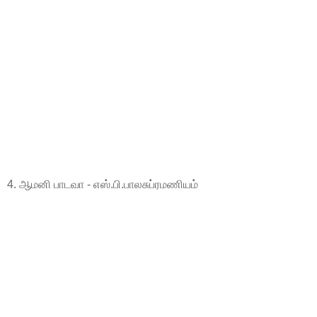
4. ஆமனி பாடவா - எஸ்.பி.பாலசுப்ரமணியம்