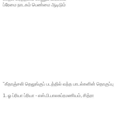
ப்ரேமை நாடகம் பெண்மை ஆடிடும்
"கீதாஞ்சலி தெலுங்குப் படத்தில் வந்த பாடல்களின் தொகுப்பு
1. ஓ ப்ரியா ப்ரியா - எஸ்.பி.பாலசுப்ரமணியம், சித்ரா