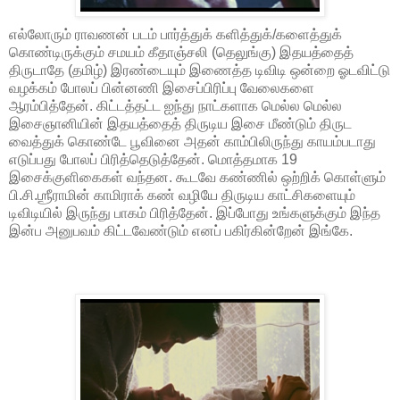
எல்லோரும் ராவணன் படம் பார்த்துக் களித்துக்/களைத்துக்
கொண்டிருக்கும் சமயம் கீதாஞ்சலி (தெலுங்கு) இதயத்தைத்
திருடாதே (தமிழ்) இரண்டையும் இணைத்த டிவிடி ஒன்றை ஓடவிட்டு
வழக்கம் போலப் பின்னணி இசைப்பிரிப்பு வேலைகளை
ஆரம்பித்தேன். கிட்டத்தட்ட ஐந்து நாட்களாக மெல்ல மெல்ல
இசைஞானியின் இதயத்தைத் திருடிய இசை மீண்டும் திருட
வைத்துக் கொண்டே பூவினை அதன் காம்பிலிருந்து காயம்படாது
எடுப்பது போலப் பிரித்தெடுத்தேன். மொத்தமாக 19
இசைக்குளிகைகள் வந்தன. கூடவே கண்ணில் ஒற்றிக் கொள்ளும்
பி.சி.ஶ்ரீராமின் காமிராக் கண் வழியே திருடிய காட்சிகளையும்
டிவிடியில் இருந்து பாகம் பிரித்தேன். இப்போது உங்களுக்கும் இந்த
இன்ப அனுபவம் கிட்டவேண்டும் எனப் பகிர்கின்றேன் இங்கே.