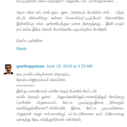
எப்படித்தான் மனசு வந்த்தோ? பாலுவயே பாட வச்சிருக்கலாம்....
ஆமா எங்க ராப் சாங் ஜகட ஜகட அதையும் போடுங்க சார்.... அந்த
கிடார் லிக்ஸூக்கு என்னா மெனக்கெட்டிருப்போம் பிராபான்னே
இன்னிக்கு உங்க புண்ணியத்துல மனசு நிறைஞ்சுது... இனி வரும்
நாட்கள்ல இந்த பிளாக் போஸ்டுலயே குடியிருக்க போறேன்
ரொம்ப நன்றிங்க
Reply
geethappriyan
June 19, 2010 at 4:33 AM
தல,ஃபண்டாஸ்டிக்கான தொகுப்பு,
நோஸ்டால்ஜியாக்கள் கிளம்பின.
========
இன்று மலையோரம் மயிலே ஹெட்போனில் கேட்டால்
மயில் அகவும் ஓசை , அனுபல்லவியிலும்,சரணத்திலும் வேறொரு
ட்ராக்கில் அருமையாய் கேட்க முடிந்தது,இதை நீங்களும்
உணர்ந்துள்ளீர்களா?,ஸ்பீக்கரில் இதை கேட்க முடியவில்லை,
அதுதான் ராஜா சார்,மைன்யூட் டீட்டெயில்களை நாம் அறியாவாறு
புதைத்து தேடி எடுத்துக்கோள் என்கிறார்.