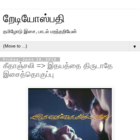
றேடியோஸ்பதி
தமிழோடு இசை, பாடல் மறந்தறியேன்
▼
Friday, June 18, 2010
கீதாஞ்சலி => இதயத்தை திருடாதே
இசைத்தொகுப்பு