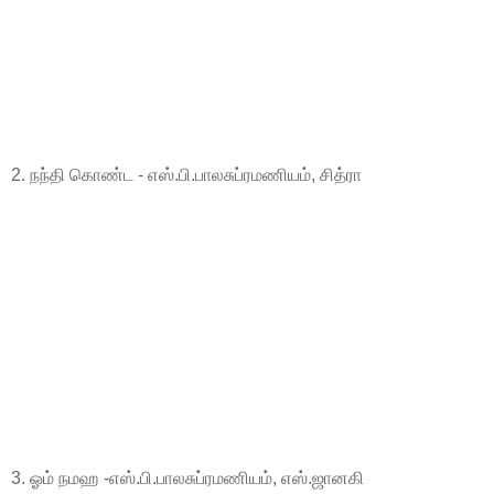
2. நந்தி கொண்ட - எஸ்.பி.பாலசுப்ரமணியம், சித்ரா
3. ஓம் நமஹ -எஸ்.பி.பாலசுப்ரமணியம், எஸ்.ஜானகி