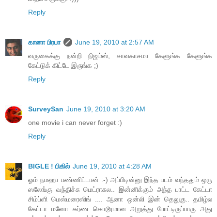
Reply
கானா பிரபா
June 19, 2010 at 2:57 AM
வருகைக்கு நன்றி நிஜம்ஸ், சாவகாசமா கேளுங்க கேளுங்க
கேட்டுக் கிட்டே இருங்க ;)
Reply
SurveySan
June 19, 2010 at 3:20 AM
one movie i can never forget :)
Reply
BIGLE ! பிகில்
June 19, 2010 at 4:28 AM
ஓம் நமஹா பண்ணிட்டான் :-) அப்பிடின்னு இந்த படம் வந்ததும் ஒரு
ஸலேங்கு வந்திச்சு மெட்ராசுல.. இன்னிக்கும் அந்த பாட்ட கேட்டா
சிம்ப்ளி மெஸ்மரைஸிங் .... ஆனா ஒன்லி இன் தெலுகு.. தமிழ்ல
கேட்டா மனோ கர்ண கொடூரமான அறுத்து போட்டிருப்பாரு அது