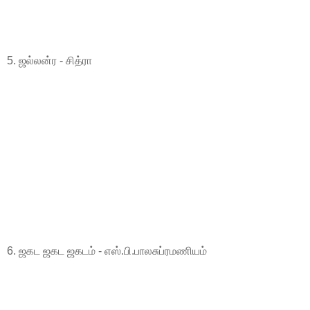
5. ஜல்லன்ர - சித்ரா
6. ஜகட ஜகட ஜகடம் - எஸ்.பி.பாலசுப்ரமணியம்