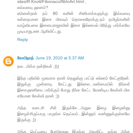
sites/R.Knott/Fibonacci/fibInArt.html ,
எவ்வளவு ஞானம்?
ஏனென்றால் நம் 80 களின் சினிமாக்களுக்கு இவ்வளவு
உன்னதமான இசை மிகவும் தொலைநோக்கு.நம் தமிழர்களின்
வாழ்வியலை இளையராஜாவின் இசை இல்லாமல் பிரித்து பார்க்கவே
முடியாது,என ஆகிவிட்டது.
Reply
கோபிநாத்
June 19, 2010 at 5:37 AM
தல...மிக்க நன்றிகள் ;)))
இந்த பதிவில் மூலமாக தான் தெலுங்கு பாட்டு எல்லாம் கேட்குறேன்.
இதுக்கு முன்னாடி கேட்டது இல்லை...உண்மையில் நீங்கள்
இசைஞானியை பார்க்கும் போது நீங்க கேட்ட வேண்டிய கேள்வி மிக
சரியான கேள்வி தான் ;))
அந்த கடைசி சீன் இருக்கே...அதுல இழை இழைன்னு
இழைச்சிருப்பாரு பாருங்க தெய்வம்...இன்னும் கண்ணுக்குள்ளவே
இருக்கு ;))
அந்த பெட்டியை போடுறதுல இருந்து அவகிட்ட வந்து அந்த