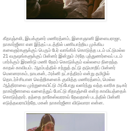
கீதாஞ்சலி, இயக்குனர் மணிரத்னம், இசைஞானி இளையராஜா,
நாகார்ஜீனா என இந்தப் படத்தில் பணியாற்றிய முக்கிய
கலைஞர்களுக்குப் பெரும் பேர் வாங்கிக் கொடுத்த படம் மட்டுமல்ல
21 வருஷங்களுக்குப் பின்னர் இன்றும் அதே புத்துணர்வைப் படம்
பார்க்கும் இரண்டு மணி நேரம் கொடுக்கும் வல்லமை நிறைந்த
காதல் காவியம். ஆரம்பத்தில் சற்றுத் தட்டு தடுமாறிப் பின்னர்
மெளனராகம், நாயகன், அக்னி நட்சத்திரம் என்று தமிழில்
தொடர்ச்சியான வெற்றிகளைக் குவித்த மணிரத்னம், மெல்ல
ஆந்திராவை முற்றுகையிட்டு அப்போது வளர்ந்து வந்த வாரிசு நடிகர்
நாகர்ஜீனாவை வளைத்துப் போட்டு கீதாஞ்சலி என்ற காவியத்தைக்
கொடுத்தார். தந்தை நாகேஸ்வரராவ் தேவதாஸ் படத்தில் பின்னி
எடுத்தவராயிற்றே, மகன் நாகார்ஜீனா விடுவாரா என்ன.