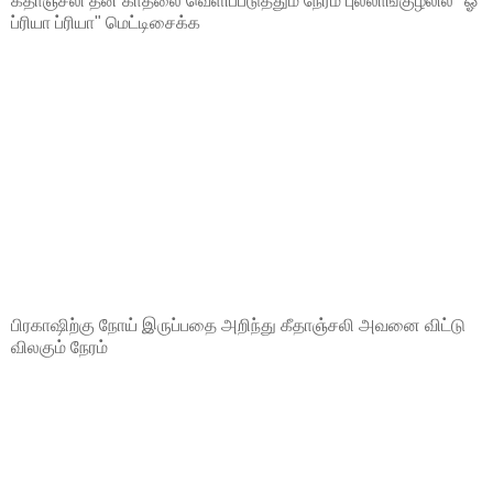
கீதாஞ்சலி தன் காதலை வெளிப்படுத்தும் நேரம் புல்லாங்குழலில் "ஓ
ப்ரியா ப்ரியா" மெட்டிசைக்க
பிரகாஷிற்கு நோய் இருப்பதை அறிந்து கீதாஞ்சலி அவனை விட்டு
விலகும் நேரம்