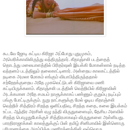
கூடவே ஜோடி கட்டிய கிரிஜா அப்போது புதுமுகம்,
அமெரிக்காவிலிருந்து வந்திருந்தார். கீதாஞ்சலி படத்தைத்
தொடந்து மலையாளத்தில் பிரிதர்ஷன் இயக்கி மோகன்லால் நடித்த
வந்தனம் படத்திலும் தலைகாட்டினார். அன்றைய காலகட்டத்தில்
நடிகை அமலா மோகம் எங்கும் வியாபித்திருந்ததால்
சற்றேறக்குறைய அதே முகவெட்டுடன் கிரிஜாவை மணி
கட்டியிருக்கலாம். கீதாஞ்சலி படத்தின் வெற்றியில் கிரிஜாவின்
அடக்கமான அதே சமயம் நாசூக்காகப் பண்ணும் குறும்பு நடிப்பும்
பங்கு போட்டிருக்கும். நுறு நாட்களுக்கு மேல் ஓடிய கீதாஞ்சலி
வெற்றிச் சித்திரம் சிறந்த ஒளிப்பதிவு, சிறந்த கதை, கலை இயக்கம்
உட்பட ஆந்திர அரசின் ஏழு நந்தி விருதுகளையும், தேசிய அளவில்
சிறந்த பொழுதுபோக்குச் சித்திரமாகவும் விருதுகளை அள்ளியது.
பாரதிராஜாக்கள் காலத்துக்குப் பின் தமிழ் சினிமாவில் இன்னொரு
பரிமாணத்தை ஆரம்பித்த மணிரத்னத்தின் ஓவ்வொரு