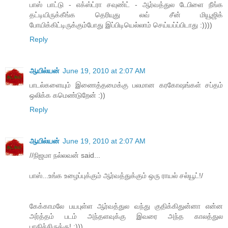
பாஸ் பாட்டு - எக்ஸ்ட்ரா சவுண்ட் - ஆர்வத்துல டேபிளை நீங்க
தட்டியிருக்கீங்க தெரியுது லவ் சீன் மியூஜிக்
போயிக்கிட்டிருக்கும்போது இப்பிடியெல்லாம் செய்யப்ப்பிடாது :))))
Reply
ஆயில்யன்
June 19, 2010 at 2:07 AM
பாடல்களையும் இணைத்தமைக்கு பலமான கரகோஷங்கள் சப்தம்
ஒலிக்க கமெண்டுறேன் :))
Reply
ஆயில்யன்
June 19, 2010 at 2:07 AM
//நிஜமா நல்லவன் said...
பாஸ்...உங்க உழைப்புக்கும் ஆர்வத்துக்கும் ஒரு ராயல் சல்யூட்!/
கேக்காமலே பயபுள்ள ஆர்வத்துல வந்து குதிக்கிதுன்னா என்ன
அர்த்தம் படம் அந்தளவுக்கு இவரை அந்த காலத்துல
பாதிச்சிருக்கு! :)))