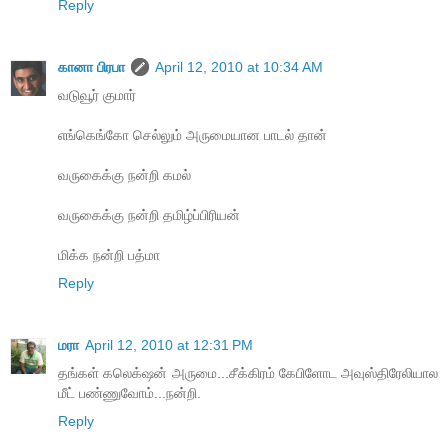
Reply
கானா பிரபா
April 12, 2010 at 10:34 AM
வடுவூர் குமார்
எங்கெங்கோ செல்லும் அருமையான பாடல் தான்
வருகைக்கு நன்றி கமல்
வருகைக்கு நன்றி தமிழ்ப்பிரியன்
மிக்க நன்றி பத்மா
Reply
மரா
April 12, 2010 at 12:31 PM
தங்கள் கலெக்‌ஷன் அருமை...சீக்கிரம் கேபிளோட அவுஸ்திரேலியால
மீட் பண்ணுவோம்...நன்றி.
Reply