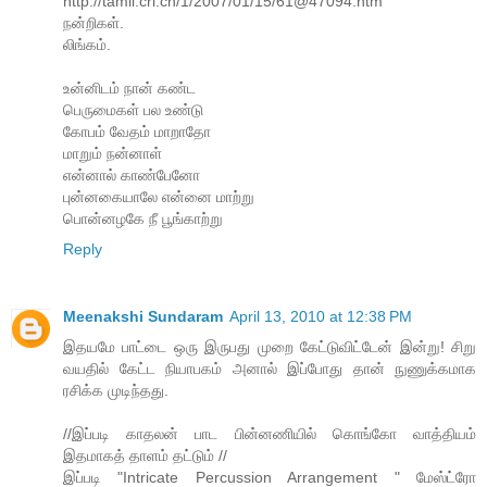
http://tamil.cri.cn/1/2007/01/15/61@47094.htm
நன்றிகள்.
லிங்கம்.
உன்னிடம் நான் கண்ட
பெருமைகள் பல உண்டு
கோபம் வேதம் மாறாதோ
மாறும் நன்னாள்
என்னால் காண்பேனோ
புன்னகையாலே என்னை மாற்று
பொன்னழகே நீ பூங்காற்று
Reply
Meenakshi Sundaram
April 13, 2010 at 12:38 PM
இதயமே பாட்டை ஒரு இருபது முறை கேட்டுவிட்டேன் இன்று! சிறு
வயதில் கேட்ட நியாபகம் அனால் இப்போது தான் நுணுக்கமாக
ரசிக்க முடிந்தது.
//இப்படி காதலன் பாட பின்னணியில் கொங்கோ வாத்தியம்
இதமாகத் தாளம் தட்டும் //
இப்படி "Intricate Percussion Arrangement " மேஸ்ட்ரோ