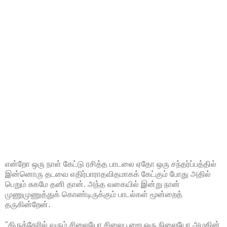
என்றோ ஒரு நாள் கேட்டு ரசித்த பாடலை ஏதோ ஒரு சந்தர்ப்பத்தில்
இன்னொரு தடவை எதிர்பாராதவிதமாகக் கேட்கும் போது அதில்
பெறும் சுகமே தனி தான். அந்த வகையில் இன்று நான்
முணுமுணுத்துக் கொண்டிருக்கும் பாடல்கள் மூன்றைத்
தருகின்றேன்.
"திருத்தேரில் வரும் சிலையோ சிலைபூஜை ஒரு நிலையோ அழகின்