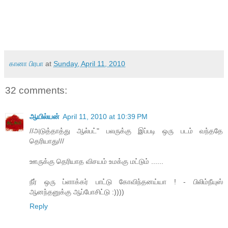
கானா பிரபா
at
Sunday, April 11, 2010
32 comments:
ஆயில்யன்
April 11, 2010 at 10:39 PM
//அடுத்தாத்து ஆல்பட்" பலருக்கு இப்படி ஒரு படம் வந்ததே
தெரியாது///
ஊருக்கு தெரியாத விசயம் உமக்கு மட்டும் ......
நீர் ஒரு ப்ளாக்கர் பாட்டு கோவிந்தனய்யா ! - பிலிம்நீயுஸ்
ஆனந்தனுக்கு ஆப்போசிட்டு :))))
Reply