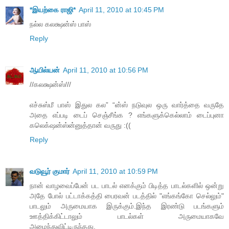
*இயற்கை ராஜி*
April 11, 2010 at 10:45 PM
நல்ல கலக்ஷன்ஸ் பாஸ்
Reply
ஆயில்யன்
April 11, 2010 at 10:56 PM
//கலக்ஷன்ஸ்///
எச்சுஸ்மீ பாஸ் இதுல கல” “ன்ஸ் நடுவுல ஒரு வார்த்தை வருதே
அதை எப்படி டைப் செஞ்சீங்க ? எங்களுக்கெல்லாம் டைப்புனா
கலெக்‌ஷன்ஸ்ன்னுத்தான் வருது :((
Reply
வடுவூர் குமார்
April 11, 2010 at 10:59 PM
நான் வாழ‌வைப்பேன் ப‌ட‌ பாட‌ல் என‌க்கும் பிடித்த‌ பாட‌ல்க‌ளில் ஒன்று
அதே போல் ப‌ட்டாக்க‌த்தி பைர‌வ‌ன் ப‌ட‌த்தில் "எங்க‌ங்கோ செல்லும்"
பாட‌லும் அருமையாக‌ இருக்கும்.இந்த‌ இர‌ண்டு ப‌ட‌ங்க‌ளும்
ஊத்திக்கிட்டாலும் பாட‌ல்க‌ள் அருமையாக‌வே
அமைந்துவிட்டிருந்த‌து.