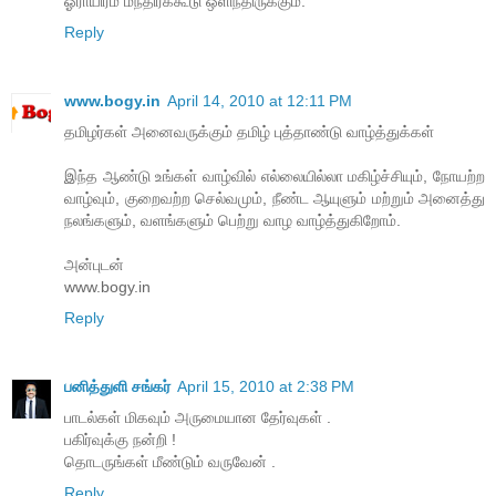
ஓராயிரம் மந்திரக்கூடு ஒளிந்திருக்கும்.
Reply
www.bogy.in
April 14, 2010 at 12:11 PM
தமிழர்கள் அனைவருக்கும் தமிழ் புத்தாண்டு வாழ்த்துக்கள்
இந்த ஆண்டு உங்கள் வாழ்வில் எல்லையில்லா மகிழ்ச்சியும், நோயற்ற
வாழ்வும், குறைவற்ற செல்வமும், நீண்ட ஆயுளும் மற்றும் அனைத்து
நலங்களும், வளங்களும் பெற்று வாழ வாழ்த்துகிறோம்.
அன்புடன்
www.bogy.in
Reply
பனித்துளி சங்கர்
April 15, 2010 at 2:38 PM
பாடல்கள் மிகவும் அருமையான தேர்வுகள் .
பகிர்வுக்கு நன்றி !
தொடருங்கள் மீண்டும் வருவேன் .
Reply