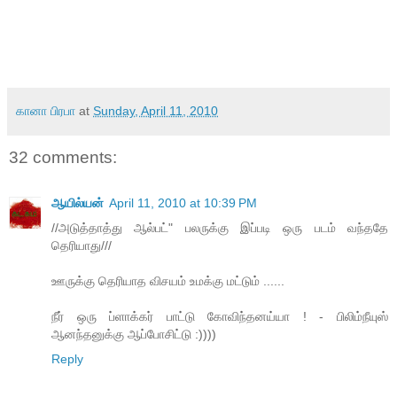
கானா பிரபா
at
Sunday, April 11, 2010
32 comments:
ஆயில்யன்
April 11, 2010 at 10:39 PM
//அடுத்தாத்து ஆல்பட்" பலருக்கு இப்படி ஒரு படம் வந்ததே
தெரியாது///
ஊருக்கு தெரியாத விசயம் உமக்கு மட்டும் ......
நீர் ஒரு ப்ளாக்கர் பாட்டு கோவிந்தனய்யா ! - பிலிம்நீயுஸ்
ஆனந்தனுக்கு ஆப்போசிட்டு :))))
Reply