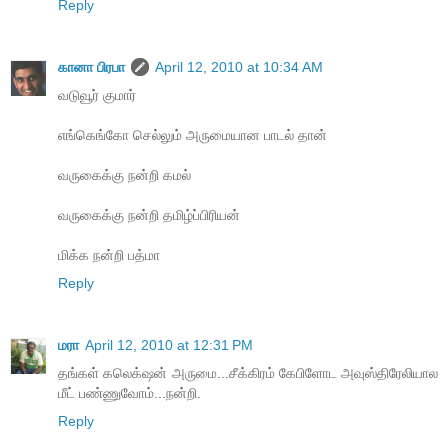
Reply
கானா பிரபா
April 12, 2010 at 10:34 AM
வடுவூர் குமார்
எங்கெங்கோ செல்லும் அருமையான பாடல் தான்
வருகைக்கு நன்றி கமல்
வருகைக்கு நன்றி தமிழ்ப்பிரியன்
மிக்க நன்றி பத்மா
Reply
மரா
April 12, 2010 at 12:31 PM
தங்கள் கலெக்‌ஷன் அருமை...சீக்கிரம் கேபிளோட அவுஸ்திரேலியால
மீட் பண்ணுவோம்...நன்றி.
Reply