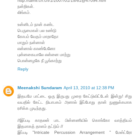
http://tamil.cri.cn/1/2007/01/15/61@47094.htm
நன்றிகள்.
லிங்கம்.
உன்னிடம் நான் கண்ட
பெருமைகள் பல உண்டு
கோபம் வேதம் மாறாதோ
மாறும் நன்னாள்
என்னால் காண்பேனோ
புன்னகையாலே என்னை மாற்று
பொன்னழகே நீ பூங்காற்று
Reply
Meenakshi Sundaram
April 13, 2010 at 12:38 PM
இதயமே பாட்டை ஒரு இருபது முறை கேட்டுவிட்டேன் இன்று! சிறு
வயதில் கேட்ட நியாபகம் அனால் இப்போது தான் நுணுக்கமாக
ரசிக்க முடிந்தது.
//இப்படி காதலன் பாட பின்னணியில் கொங்கோ வாத்தியம்
இதமாகத் தாளம் தட்டும் //
இப்படி "Intricate Percussion Arrangement " மேஸ்ட்ரோ