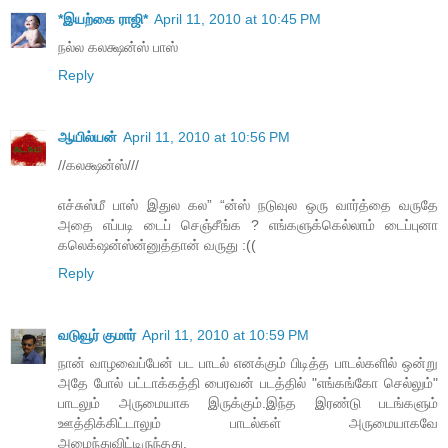
*இயற்கை ராஜி*
April 11, 2010 at 10:45 PM
நல்ல கலக்ஷன்ஸ் பாஸ்
Reply
ஆயில்யன்
April 11, 2010 at 10:56 PM
//கலக்ஷன்ஸ்///
எச்சுஸ்மீ பாஸ் இதுல கல” “ன்ஸ் நடுவுல ஒரு வார்த்தை வருதே
அதை எப்படி டைப் செஞ்சீங்க ? எங்களுக்கெல்லாம் டைப்புனா
கலெக்‌ஷன்ஸ்ன்னுத்தான் வருது :((
Reply
வடுவூர் குமார்
April 11, 2010 at 10:59 PM
நான் வாழ‌வைப்பேன் ப‌ட‌ பாட‌ல் என‌க்கும் பிடித்த‌ பாட‌ல்க‌ளில் ஒன்று
அதே போல் ப‌ட்டாக்க‌த்தி பைர‌வ‌ன் ப‌ட‌த்தில் "எங்க‌ங்கோ செல்லும்"
பாட‌லும் அருமையாக‌ இருக்கும்.இந்த‌ இர‌ண்டு ப‌ட‌ங்க‌ளும்
ஊத்திக்கிட்டாலும் பாட‌ல்க‌ள் அருமையாக‌வே
அமைந்துவிட்டிருந்த‌து.