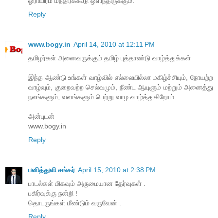
ஓராயிரம் மந்திரக்கூடு ஒளிந்திருக்கும்.
Reply
www.bogy.in
April 14, 2010 at 12:11 PM
தமிழர்கள் அனைவருக்கும் தமிழ் புத்தாண்டு வாழ்த்துக்கள்
இந்த ஆண்டு உங்கள் வாழ்வில் எல்லையில்லா மகிழ்ச்சியும், நோயற்ற
வாழ்வும், குறைவற்ற செல்வமும், நீண்ட ஆயுளும் மற்றும் அனைத்து
நலங்களும், வளங்களும் பெற்று வாழ வாழ்த்துகிறோம்.
அன்புடன்
www.bogy.in
Reply
பனித்துளி சங்கர்
April 15, 2010 at 2:38 PM
பாடல்கள் மிகவும் அருமையான தேர்வுகள் .
பகிர்வுக்கு நன்றி !
தொடருங்கள் மீண்டும் வருவேன் .
Reply