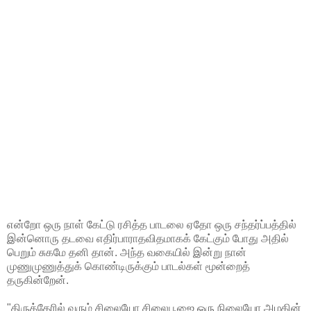
என்றோ ஒரு நாள் கேட்டு ரசித்த பாடலை ஏதோ ஒரு சந்தர்ப்பத்தில்
இன்னொரு தடவை எதிர்பாராதவிதமாகக் கேட்கும் போது அதில்
பெறும் சுகமே தனி தான். அந்த வகையில் இன்று நான்
முணுமுணுத்துக் கொண்டிருக்கும் பாடல்கள் மூன்றைத்
தருகின்றேன்.
"திருத்தேரில் வரும் சிலையோ சிலைபூஜை ஒரு நிலையோ அழகின்