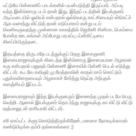
மட்டுமே பின்னணிப் பாடல்களில் பயன்படுத்தி இருப்பார். அப்படி
வந்த இன்னொரு படம் தான் இது. இந்தப் படத்தின் இயக்குனர்
அடிப்படையில் ஓவியர் என்பதால் ஒவ்வொரு காட்சியையும் ஸ்கெட்ச்
ஆக வரைந்து விட்டுத் தான் எடுப்பாராம் என்று படம்
வெளிவருவதற்கு முன்னான காலத்தில் ஜெமினி சினிமா, பொம்மை
போன்ற ஊடகங்கள் அப்போது பரபரப்பு பப்ளிசிட்டியை
கிளப்பியிருந்தன.
இதயத்தை திருடாதே படத்துக்குப் பிறகு இசைஞானி
இளையராஜாவுக்குக் கிடைத்த இன்னொரு இளமையான அழகான
கரு என்பதால் மனுஷர் பின்னணி இசையில் பின்னி பெடல் எடுத்து
விட்டார். கூடவே கவிஞர் மு.மேத்தாவின் காதல் ரசம் கொட்டும்
புதுக்கவிதையையும் அழகாகச் சேர்த்து நெய்த அற்புதக்
களஞ்சியம் இப்படம்.
இளையராஜாவும் இந்த இயக்குனரும் இணைந்த முதல் படமே பெரு
வெற்றி. ஆனால் இயக்குனர் தொடர்ந்து ராஜாவுக்கு கா விட்டு விட்டு
ரஹ்மானுடன் ராசியாகி விட்டார்.
சரி ஏகப்பட்ட க்ளூ கொடுத்திருக்கிறேன், மனசை நோகடிக்காமல்
கண்டுபிடிங்க தம்பி தங்கைங்களா ;)