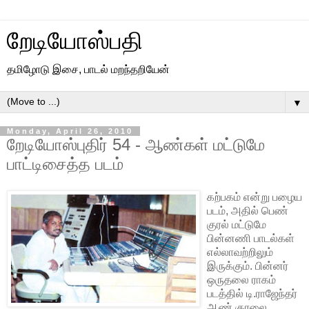
றேடியோஸ்பதி
தமிழோடு இசை, பாடல் மறந்தறியேன்
▼
Monday, April 26, 2010
றேடியோஸ்புதிர் 54 - ஆண்கள் மட்டுமே
பாட்டிசைத்த படம்
கற்பகம் என்று பழைய
படம், அதில் பெண்
குரல் மட்டுமே
பின்னணி பாடல்கள்
எல்லாவற்றிலும்
இருக்கும். பின்னர்
ஒருதலை ராகம்
படத்தில் டி.ராஜேந்தர்
ஆண் குரலை