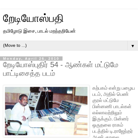
றேடியோஸ்பதி
தமிழோடு இசை, பாடல் மறந்தறியேன்
▼
Monday, April 26, 2010
றேடியோஸ்புதிர் 54 - ஆண்கள் மட்டுமே
பாட்டிசைத்த படம்
கற்பகம் என்று பழைய
படம், அதில் பெண்
குரல் மட்டுமே
பின்னணி பாடல்கள்
எல்லாவற்றிலும்
இருக்கும். பின்னர்
ஒருதலை ராகம்
படத்தில் டி.ராஜேந்தர்
ஆண் குரலை