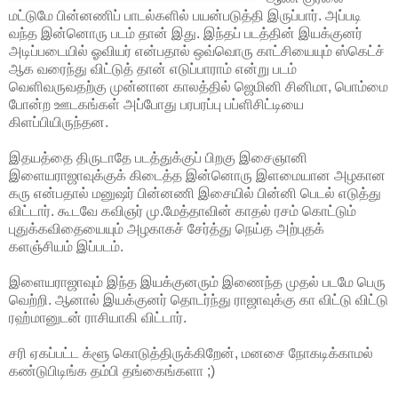
மட்டுமே பின்னணிப் பாடல்களில் பயன்படுத்தி இருப்பார். அப்படி
வந்த இன்னொரு படம் தான் இது. இந்தப் படத்தின் இயக்குனர்
அடிப்படையில் ஓவியர் என்பதால் ஒவ்வொரு காட்சியையும் ஸ்கெட்ச்
ஆக வரைந்து விட்டுத் தான் எடுப்பாராம் என்று படம்
வெளிவருவதற்கு முன்னான காலத்தில் ஜெமினி சினிமா, பொம்மை
போன்ற ஊடகங்கள் அப்போது பரபரப்பு பப்ளிசிட்டியை
கிளப்பியிருந்தன.
இதயத்தை திருடாதே படத்துக்குப் பிறகு இசைஞானி
இளையராஜாவுக்குக் கிடைத்த இன்னொரு இளமையான அழகான
கரு என்பதால் மனுஷர் பின்னணி இசையில் பின்னி பெடல் எடுத்து
விட்டார். கூடவே கவிஞர் மு.மேத்தாவின் காதல் ரசம் கொட்டும்
புதுக்கவிதையையும் அழகாகச் சேர்த்து நெய்த அற்புதக்
களஞ்சியம் இப்படம்.
இளையராஜாவும் இந்த இயக்குனரும் இணைந்த முதல் படமே பெரு
வெற்றி. ஆனால் இயக்குனர் தொடர்ந்து ராஜாவுக்கு கா விட்டு விட்டு
ரஹ்மானுடன் ராசியாகி விட்டார்.
சரி ஏகப்பட்ட க்ளூ கொடுத்திருக்கிறேன், மனசை நோகடிக்காமல்
கண்டுபிடிங்க தம்பி தங்கைங்களா ;)