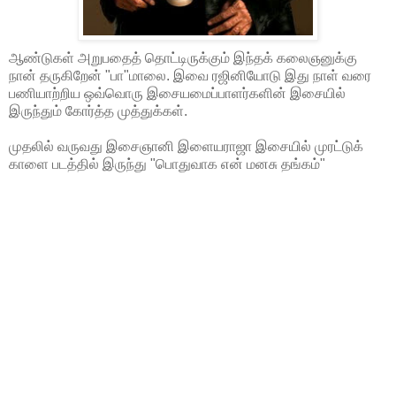
ஆண்டுகள் அறுபதைத் தொட்டிருக்கும் இந்தக் கலைஞனுக்கு
நான் தருகிறேன் "பா"மாலை. இவை ரஜினியோடு இது நாள் வரை
பணியாற்றிய ஒவ்வொரு இசையமைப்பாளர்களின் இசையில்
இருந்தும் கோர்த்த முத்துக்கள்.
முதலில் வருவது இசைஞானி இளையராஜா இசையில் முரட்டுக்
காளை படத்தில் இருந்து "பொதுவாக என் மனசு தங்கம்"