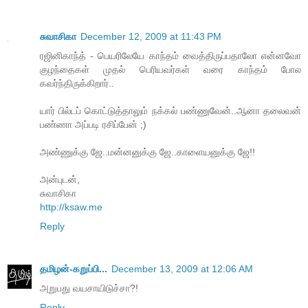
சுவாசிகா
December 12, 2009 at 11:43 PM
ரஜினிகாந்த் - பெயரிலேயே காந்தம் வைத்திருப்பதாலோ என்னவோ
குழந்தைகள் முதல் பெரியவர்கள் வரை காந்தம் போல
கவர்ந்திருக்கிறார்..
யார் பில்டப் கொட்டுத்தாலும் நக்கல் பண்ணுவேன்..ஆனா தலைவன்
பண்ணா அப்படி ரசிப்பேன் ;)
அண்ணுக்கு ஜே..மன்னனுக்கு ஜே..காளையனுக்கு ஜே!!
அன்புடன்,
சுவாசிகா
http://ksaw.me
Reply
தமிழன்-கறுப்பி...
December 13, 2009 at 12:06 AM
அறுபது வயசாயிடுச்சா?!
Reply