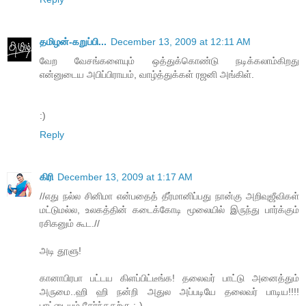
தமிழன்-கறுப்பி...
December 13, 2009 at 12:11 AM
வேற வேசங்களையும் ஒத்துக்கொண்டு நடிக்கலாம்கிறது
என்னுடைய அபிப்பிராயம், வாழ்த்துக்கள் ரஜனி அங்கிள்.
:)
Reply
கிரி
December 13, 2009 at 1:17 AM
//எது நல்ல சினிமா என்பதைத் தீர்மானிப்பது நான்கு அறிவுஜீவிகள்
மட்டுமல்ல, உலகத்தின் கடைக்கோடி மூலையில் இருந்து பார்க்கும்
ரசிகனும் கூட.//
அடி தூளு!
கானாபிரபா பட்டய கிளப்பிட்டீங்க! தலைவர் பாட்டு அனைத்தும்
அருமை..ஹி ஹி நன்றி அதுல அப்படியே தலைவர் பாடிய!!!!
பாட்டையும் சேர்ந்ததற்கு ;-)