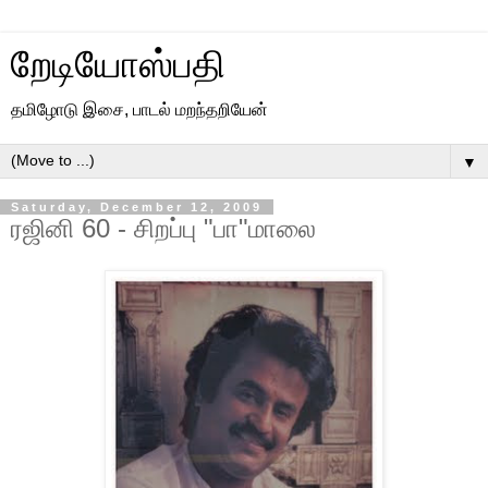
றேடியோஸ்பதி
தமிழோடு இசை, பாடல் மறந்தறியேன்
▼
Saturday, December 12, 2009
ரஜினி 60 - சிறப்பு "பா"மாலை