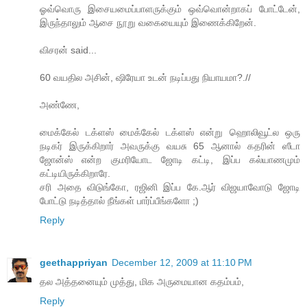
ஓவ்வொரு இசையமைப்பாளருக்கும் ஒவ்வொன்றாகப் போட்டேன்,
இருந்தாலும் ஆசை நூறு வகையையும் இணைக்கிறேன்.
விசரன் said...
60 வயதில அசின், ஷிரேயா உடன் நடிப்பது நியாயமா?.//
அண்ணே,
மைக்கேல் டக்ளஸ் மைக்கேல் டக்ளஸ் என்று ஹொலிவூட்ல ஒரு
நடிகர் இருக்கிறார் அவருக்கு வயசு 65 ஆனால் கதரின் ஸீடா
ஜோன்ஸ் என்ற குமரியோட ஜோடி கட்டி, இப்ப கல்யாணமும்
கட்டியிருக்கிறாரே.
சரி அதை விடுங்கோ, ரஜினி இப்ப கே.ஆர் விஜயாவோடு ஜோடி
போட்டு நடித்தால் நீங்கள் பார்ப்பீங்களோ ;)
Reply
geethappriyan
December 12, 2009 at 11:10 PM
தல அத்தனையும் முத்து, மிக அருமையான கதம்பம்,
Reply