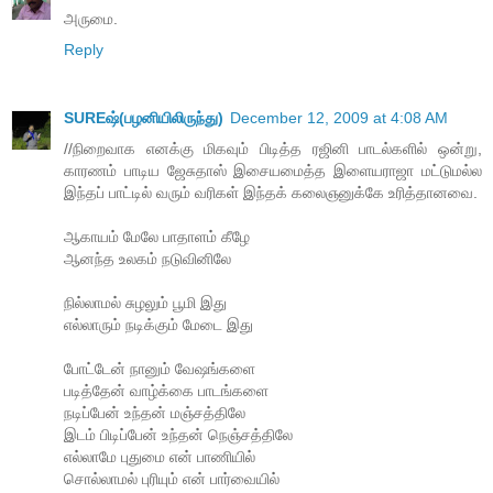
அருமை.
Reply
SUREஷ்(பழனியிலிருந்து)
December 12, 2009 at 4:08 AM
//நிறைவாக எனக்கு மிகவும் பிடித்த ரஜினி பாடல்களில் ஒன்று,
காரணம் பாடிய ஜேசுதாஸ் இசையமைத்த இளையராஜா மட்டுமல்ல
இந்தப் பாட்டில் வரும் வரிகள் இந்தக் கலைஞனுக்கே உரித்தானவை.
ஆகாயம் மேலே பாதாளம் கீழே
ஆனந்த உலகம் நடுவினிலே
நில்லாமல் சுழலும் பூமி இது
எல்லாரும் நடிக்கும் மேடை இது
போட்டேன் நானும் வேஷங்களை
படித்தேன் வாழ்க்கை பாடங்களை
நடிப்பேன் உந்தன் மஞ்சத்திலே
இடம் பிடிப்பேன் உந்தன் நெஞ்சத்திலே
எல்லாமே புதுமை என் பாணியில்
சொல்லாமல் புரியும் என் பார்வையில்