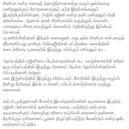
சினிமா என்ற கனவுத் தொழிற்சாலைக்கு வரும் ஒவ்வொரு
மனிதனுக்கும் சோதனைகளும், ஏற்ற இறக்கங்களும்
இருந்திருக்கின்றன. அதில் ரஜினி என்ற தனி மனிதனும் விதி
விலக்கல்ல. ஆனால் தான் சினிமாவில் வகுத்துக் கொண்ட
பாதையை சீராக வைத்துக் கொண்டு அதிலிருந்து இம்மியும்
பிசகாமல்
பயணிக்கின்றான் இந்தக் கலைஞன். எது நல்ல சினிமா என்பதைத்
தீர்மானிப்பது நான்கு அறிவுஜீவிகள் மட்டுமல்ல, உலகத்தின்
கடைக்கோடி மூலையில் இருந்து பார்க்கும் ரசிகனும் கூட.
ஆரம்பத்தில் ரஜினியை பிடிக்காதவர்கள் கூட வாழ்க்கையின் ஏதோ
ஒரு சந்தப்பத்தில் இருந்து அவரைப் பிடிக்க ஆரம்பிக்கிறார்கள்.
அப்படித்தான் நானும்.
மன இறுக்கத்தில் இருந்து விடுபடவும், சோர்வில் இருந்து எழுப்பி
நின்று நிமிரவும் இவர் படங்கள் டாக்டர் கொடுக்காத மருந்து
வகைகள்.
எஸ்.பி முத்துராமன் போன்ற இயக்குனர்களின் நடிகனாக இருந்த
ரஜினி பின்னாளில் தனக்கான கதை, பாத்திரம் என்பதை
வடிவமைக்கும் அளவுக்கு உரிமை எடுக்கக் காரணம் தன்னை
நேசிக்கும் ரசிகனைப் பூரண திருப்திப்படுத்த வேண்டும் என்ற ஒரே
எண்ணம் மட்டுமே.