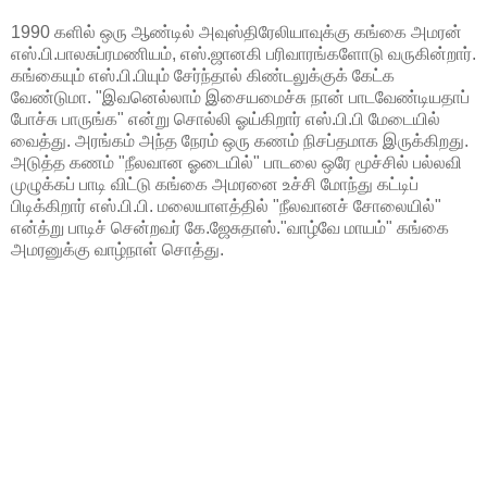
1990 களில் ஒரு ஆண்டில் அவுஸ்திரேலியாவுக்கு கங்கை அமரன்
எஸ்.பி.பாலசுப்ரமணியம், எஸ்.ஜானகி பரிவாரங்களோடு வருகின்றார்.
கங்கையும் எஸ்.பி.பியும் சேர்ந்தால் கிண்டலுக்குக் கேட்க
வேண்டுமா. "இவனெல்லாம் இசையமைச்சு நான் பாடவேண்டியதாப்
போச்சு பாருங்க" என்று சொல்லி ஓய்கிறார் எஸ்.பி.பி மேடையில்
வைத்து. அரங்கம் அந்த நேரம் ஒரு கணம் நிசப்தமாக இருக்கிறது.
அடுத்த கணம் "நீலவான ஓடையில்" பாடலை ஒரே மூச்சில் பல்லவி
முழுக்கப் பாடி விட்டு கங்கை அமரனை உச்சி மோந்து கட்டிப்
பிடிக்கிறார் எஸ்.பி.பி. மலையாளத்தில் "நீலவானச் சோலையில்"
என்த்று பாடிச் சென்றவர் கே.ஜேசுதாஸ்."வாழ்வே மாயம்" கங்கை
அமரனுக்கு வாழ்நாள் சொத்து.