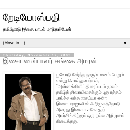
றேடியோஸ்பதி
தமிழோடு இசை, பாடல் மறந்தறியேன்
▼
Thursday, November 12, 2009
இசையமைப்பாளர் கங்கை அமரன்
பூவோடு சேர்ந்த நாரும் மணம் பெறும்
என்று சொல்லுவார்கள்,
"அன்னக்கிளி" திரைப்படம் மூலம்
தமிழ்த் திரையிசைக்கும் புது ரத்தம்
பாய்ச்ச வந்த ராசய்யா என்ற
இளையராஜாவின் அறிமுகத்தோடு
அவரது இளைய சகோதரர்
அமர்சிங்கிற்கும் ஒரு நல்ல அறிமுகம்
கிடைத்தது.