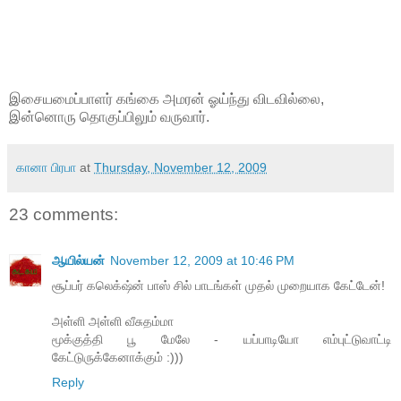
இசையமைப்பாளர் கங்கை அமரன் ஓய்ந்து விடவில்லை,
இன்னொரு தொகுப்பிலும் வருவார்.
கானா பிரபா
at
Thursday, November 12, 2009
23 comments:
ஆயில்யன்
November 12, 2009 at 10:46 PM
சூப்பர் கலெக்‌ஷ்ன் பாஸ் சில் பாடங்கள் முதல் முறையாக கேட்டேன்!
அள்ளி அள்ளி வீசுதம்மா
மூக்குத்தி பூ மேலே - யப்பாடியோ எம்புட்டுவாட்டி
கேட்டுருக்கேனாக்கும் :)))
Reply