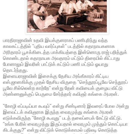
பாரதிராஜாவின் உதவி இயக்குனராகப் பணிபுரிந்து வந்த
காலகட்டத்தில் "புதிய வார்ப்புகள்" படத்தில் கதாநாயகனாக
அரிதாரம் பூசக்கிடைத்த பாக்கியத்தை இன்னொரு ராஜ் பறித்துக்
கொண்டதால் கதாநாயக அவதாரம் மட்டும் திரையில் கிட்டாது
போனாலும் இவரின் பாட்டுக் கட்டும் பணி மட்டும் ஓயாது
தொடர்ந்தது.
இளையராஜாவின் இசைக்கு தேசிய அங்கீகாரம் கிட்டிய
எஸ்.ஜானகிக்கு முதல் தேசிய விருதை "செந்தூரப்பூவே செந்தூரப்
பூவே சில்லென்ற காற்றே" என்று தேன் கவியைக் குழைய விட்டு
அண்ணனுக்குப் பெருமை சேர்த்தார் கவிஞர் கங்கை அமரன்.
"கோழி எப்படிய்யா கூவும்" என்று சீண்டினார் இவரைப் போல அன்று
இளவட்டக் கவிஞராக இருந்த வைரமுத்து கங்கை அமரன்
எடுக்கவிருந்த "கோழி கூவுது" படத் தலைப்பைக் கேட்டு விட்டு.
"உங்க பேரில் வைரமுத்து இருப்பதால் வைரமும் முத்தும் கொட்டியா
கிடக்குது?" என்று விட்டுக் கொடுக்காமல் பதிலடி கொடுத்த