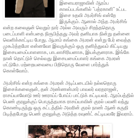
இளையராஜாவின் ஆரம்ப
காலப்படங்களில் "பத்ரகாளி" உட்பட
இசை உதவி அமர்சிங் என்றே
இருக்கும். ஆனால் அந்த அமர்சிங்
என்ற கலைஞன் வெறும் நார் அல்ல அவரும் சிறந்ததொரு
படைப்பாளி என்பதை நிரூபித்தது அவர் தனியாக நின்று தன்னை
வெளிக்காட்டிய போது. ஆமாம் கங்கை அமரன் என்று பேர் வைத்த
முகூர்த்தமோ என்னவோ இவருக்கும் ஒரு தனித்துவம் கிட்டியது
இசையமைப்பாளனாக, பாடலாசிரியனாக, இயக்குனராக. இங்கே
நான் தொட்டுச் செல்வது இசையமைப்பாளர் கங்கை அமரன்
மட்டுமே. மற்றையவையை பிறிதொரு வேளை பார்த்துக்
கொள்வோம்.
அமர்சிங் என்ற கங்கை அமரன் அடிப்படையில் நல்லதொரு
இசைக்கலைஞன், தன் அண்ணன்மார் பாவலர் வரதராஜன்,
ராசய்யாவோடு ஊர் ஊராய்ப் போய்ப் பாட்டுக் கட்டியவர். ஆரம்பத்தில்
பெண் குரலுக்குப் பொருத்தமாக ராசய்யாவின் குரல் பவனி வந்து
கொண்டிருந்து ஒரு கட்டத்தில் அவரின் குரல் நாண் ஆண் சுருதி
பிடித்தபோது பெண் குரலுக்கு அடுத்த ரவுண்ட் கட்டியவரே இவராம்.