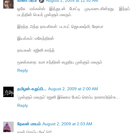
கானா பிரபா
August 2, 2009 at 12:52 AM
ஒகே மக்கள்ஸ் இத்துடன் போட்டி முடிவடைகின்றது. இந்தப்
படத்தின் பெயர் முள்ளும் மலரும்.
இறந்த அந்த நாயகிகள்: படாபட் ஜெயலஷ்மி, ஷோபா
இயக்கம்: மகேந்திரன்
நாயகன்: ரஜினி காந்த்
மூலக்கதை: உமா சந்திரன் எழுதிய முள்ளும் மலரும்
Reply
தமிழன்-கறுப்பி...
August 2, 2009 at 2:00 AM
'முள்ளும் மலரும்' ரஜனி இல்லாம போய் ரொம்ப நாளாயிடுச்சு...
Reply
தேவன் மாயம்
August 2, 2009 at 2:03 AM
நான் ரொம்ப லேட்டு!!