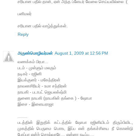
சரியான பதில் தான், ஏன் அந்த ப்ளேயர் வேலை செய்யவில்லை :(
பனிமலர்
சரியான பதில் வாழ்த்துக்கள்.
Reply
அருண்மொழிவர்மன்
August 1, 2009 at 12:56 PM
வணக்கம் பிரபா...
படம் - முள்ளும் மலரும்
நடிகர் - ரஜினி
இயக்குனர் - மகேந்திரன்
நாவலாசிரியர் - உமா சந்திரன்
நாயகி - படாபட் ஜெயலக்‌ஷ்மி
துணை நாயகி (நாயகின் தங்கை ) - ஷோபா
இசை - இளையராஜா
........
படத்தின் இறுதிக் கட்டத்தில் ஷோபா ரஜினியிடம் திரும்பிவிட,
முகத்தில் பெருமை பொங, இப்ப என் தங்கச்சியை நீ கொண்டு
போப்பா என்ற் சொல்வாரே.... என்னா நடிப்பு....