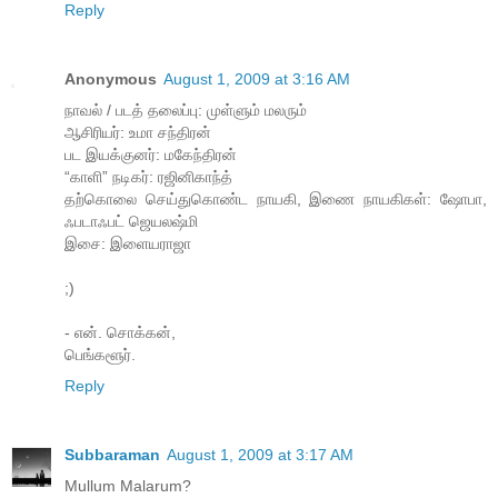
Reply
Anonymous
August 1, 2009 at 3:16 AM
நாவல் / படத் தலைப்பு: முள்ளும் மலரும்
ஆசிரியர்: உமா சந்திரன்
பட இயக்குனர்: மகேந்திரன்
“காளி” நடிகர்: ரஜினிகாந்த்
தற்கொலை செய்துகொண்ட நாயகி, இணை நாயகிகள்: ஷோபா,
ஃபடாஃபட் ஜெயலஷ்மி
இசை: இளையராஜா
;)
- என். சொக்கன்,
பெங்களூர்.
Reply
Subbaraman
August 1, 2009 at 3:17 AM
Mullum Malarum?