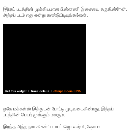
இந்தப் படத்தின் முக்கியமான பின்னணி இசையை தருகின்றேன்.
அந்தப் படம் எது என்று கண்டுபிடியுங்களேன்.
Get this widget
Track details
eSnips Social DNA
|
|
ஒகே மக்கள்ஸ் இத்துடன் போட்டி முடிவடைகின்றது. இந்தப்
படத்தின் பெயர் முள்ளும் மலரும்.
இறந்த அந்த நாயகிகள்: படாபட் ஜெயலஷ்மி, ஷோபா