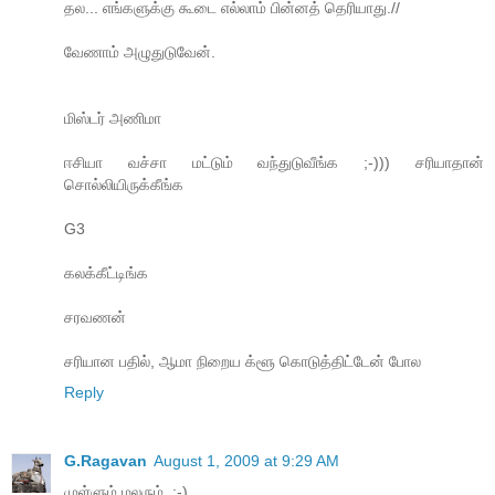
தல... எங்களுக்கு கூடை எல்லாம் பின்னத் தெரியாது.//
வேணாம் அழுதுடுவேன்.
மிஸ்டர் அணிமா
ஈசியா வச்சா மட்டும் வந்துடுவீங்க ;-))) சரியாதான்
சொல்லியிருக்கீங்க
G3
கலக்கீட்டிங்க
சரவணன்
சரியான பதில், ஆமா நிறைய க்ளூ கொடுத்திட்டேன் போல
Reply
G.Ragavan
August 1, 2009 at 9:29 AM
முள்ளும் மலரும். :-)