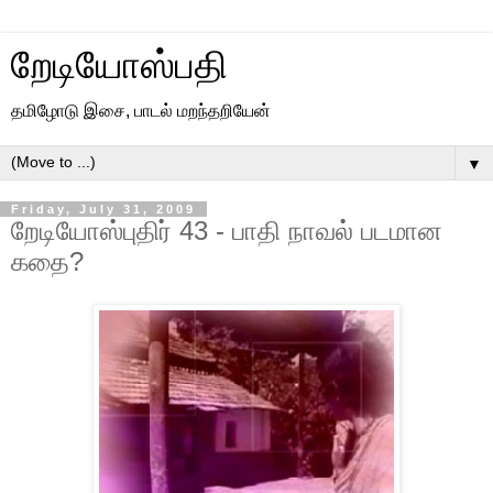
றேடியோஸ்பதி
தமிழோடு இசை, பாடல் மறந்தறியேன்
▼
Friday, July 31, 2009
றேடியோஸ்புதிர் 43 - பாதி நாவல் படமான
கதை?