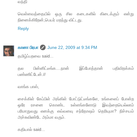
வந்தி
வெள்ளவத்தையில் ஒரு சில கடைகளில் கிடைக்கும் என்று
நினைக்கிறேன்,பெயர் மறந்து விட்டது.
Reply
கானா பிரபா
June 22, 2009 at 9:34 PM
தமிழ்ப்பறவை said...
தல பின்னிட்டீங்க....நான் இப்போத்தான் பதிவிறக்கம்
பண்ணிட்டேன்.//
வாங்க பாஸ்,
சைக்கிள் கேப்பிள் அங்கிள் போட்டுட்டீங்களே, உங்களைப் போன்ற
ஒரே ரசனை கொண்ட உள்ளங்களோடு இவற்றையெல்லாம்
பரிமாறுவது எனக்கு எவ்வளவு சந்தோஷம் தெரியுமா? நிச்சயம்
அச்சுவிண்டே அம்மா வரும்.
கதியால் said...