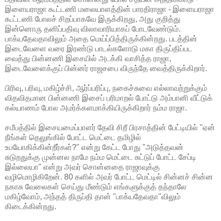
இளையராஜா கூட்டணி மலையாளத்தின் பாரதிராஜா - இளையராஜா
கூட்டணி போலச் சிறப்பாகவே இருக்கிறது, அது குறித்து
இன்னொரு தனிப்பதிவு விலாவாரியாகப் போடவேண்டும்.
பாக்யதேவதாவிலும் அதை மெய்ப்பித்திருக்கின்றது. படத்தின்
இடைவேளை வரை இரண்டு பாடல்களோடு மகா திருப்திப்பட
வைத்து பின்னணி இசையில் அடக்கி வாசித்த ராஜா,
இடைவேளைக்குப் பின்னர் ராஜசபை விருந்தே வைத்திருக்கிறார்.
பிரிவு, பரிவு, மகிழ்ச்சி, ஆர்ப்பரிப்பு, நகைச்சுவை எல்லாவற்றுக்கும்
விதவிதமான பின்னணி இசைப் பரிமாறல் போட்டு அம்பானி வீட்டுக்
கல்யாணம் போல அமர்க்களமாக்கியிருக்கிறார் நம்ம ராஜா.
சமீபத்தில் இசையமைப்பாளர் தேவி சிறீ பிரசாத்தின் பேட்டியில் "ஏன்
நீங்கள் தெலுங்கில் போட்ட மெட்டை தமிழில்
உபயோகிக்கின்றீர்கள்?" என்று கேட்ட போது "அடுத்தவன்
சுடுறதுக்கு முன்னல நாமே நம்ம மெட்டை சுட்டுப் போட்ட சேப்டி
இல்லையா" என்று அவர் சொன்னதை ராஜாவுக்கு
வழிமொழிகிறேன். 80 களில் அவர் போட்ட மெட்டில் சின்னச் சின்ன
நகாசு வேலைகள் செய்து மீண்டும் எங்களுக்குத் தந்தாலே
மகிழ்வோம், அந்தத் திருப்தி தான் "பாக்யதேவதா"விலும்
கிடைக்கின்றது.