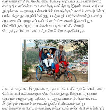
வருவார்களா? சீட் மேலே கால் போட்டு ஹாயாய் படம் பார்க்கலாம்
என்ற நினைப்பில் போன எனக்கு வாய்த்தது இரண்டாவது வரிசை
இருக்கை. அதாவது பல்கனியில் கொடுக்கும் காசில் காலரியில் :(.
பாக்ய தேவதா ஆரம்பிக்கிறது, படத்தைப் பார்க்கவேண்டும் என்ற
ஆவலை விட ராஜா எப்படியெல்லாம் பின்னணி இசையிலும்
பின்னியிருக்கிறார், பாடல்கள் எப்படிக் காட்சிகளோடு
பொருந்துகின்றன என்ற ஆவலே மேலோங்குகின்றது.
கதைச் சுருக்கம் இதுதான். குத்தநாட்டில் வசிக்கும் பென்னி என்ற
கேபிள் டிவி கனெக்க்ஷன் கொடுப்பவருக்கு (ஜெயராம்) பணம்
வந்தால் தானும் ஒரு மதிப்புள்ள மனுஷனாகத் திரியலாம், கூட
இருக்கும் தங்கச்சிகளையும் ஒப்பேற்றிவிடலாம் என்று
மனக்கணக்கு போட அவருக்கு கல்யாணம் என்ற திரி வைக்கிறார்