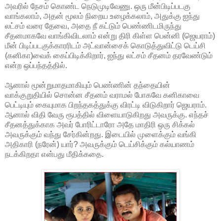
அவரில் நேசம் கொண்ட நெடுமுடிவேணு. ஒரு மீன்பிடிப்படகு
வாங்கலாம், அதன் மூலம் நிறைய உழைக்கலாம், அதுக்கு ஐந்து
லட்சம் வரை தேவை, அதை நீ கட்டும் பெண்ணிடமிருந்து
சீதனமாகவே வாங்கிவிடலாம் என்று திரி கிள்ள பென்னி (ஜெயராம்)
மீன் பிடிப்படகுக்காரரிடம் அட்வான்சைக் கொடுத்துவிட்டு டெய்சி
(கனிகா)வைக் கைப்பிடிக்கிறார், ஐந்து லட்சம் சீதனம் தரவேண்டும்
என்ற ஒப்பந்தத்தில்.
ஆனால் மூன்றுமாதமாகியும் பெண்ணின் தந்தையின்
வாக்குறுதியில் சொன்ன சீதனம் வராமல் போகவே கனிகாவை
பெட்டியும் கையுமாக பிறந்தகத்துக்கு விரட்டி விடுகிறார் ஜெயராம்.
ஆனால் விதி வேரு ரூபத்தில் விளையாடுகிறது அவருக்கு. எந்தச்
சீதனத்துக்காக அவர் போரிட்டாரோ அதே மாதிரி ஒரு சிக்கல்
அவருக்கும் வந்து சேர்கின்றது. இடையில் முளைக்கும் வங்கி
அதிகாரி (நரேன்) யார்? அவருக்கும் டெய்சிக்கும் கல்யாணம்
நடக்கிறதா என்பது மீதிக்கதை.