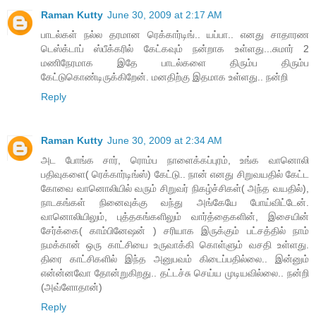
Raman Kutty
June 30, 2009 at 2:17 AM
பாடல்கள் நல்ல தரமான ரெக்கார்டிங்.. யப்பா.. எனது சாதாரண
டெஸ்க்டாப் ஸ்பீக்கரில் கேட்கவும் நன்றாக உள்ளது...சுமார் 2
மணிநேரமாக இதே பாடல்களை திரும்ப திரும்ப
கேட்டுகொண்டிருக்கிறேன். மனதிற்கு இதமாக உள்ளது.. நன்றி
Reply
Raman Kutty
June 30, 2009 at 2:34 AM
அட போங்க சார், ரொம்ப நாளைக்கப்புரம், உங்க வானொலி
பதிவுகளை( ரெக்கார்டிங்ஸ்) கேட்டு.. நான் எனது சிறுவயதில் கேட்ட
கோவை வானொலியில் வரும் சிறுவர் நிகழ்ச்சிகள்( அந்த வயதில்),
நாடகங்கள் நினைவுக்கு வந்து அங்கேயே போய்விட்டேன்.
வானொலியிலும், புத்தகங்களிலும் வார்த்தைகளின், இசையின்
சேர்க்கை( காம்பினேஷன் ) சரியாக இருக்கும் பட்சத்தில் நாம்
நமக்கான் ஒரு காட்சியை உருவாக்கி கொள்ளும் வசதி உள்ளது.
திரை காட்சிகளில் இந்த அனுபவம் கிடைப்பதில்லை.. இன்னும்
என்ன்னவோ தோன்றுகிறது.. தட்டச்சு செய்ய முடியவில்லை.. நன்றி
(அவ்ளோதான்)
Reply