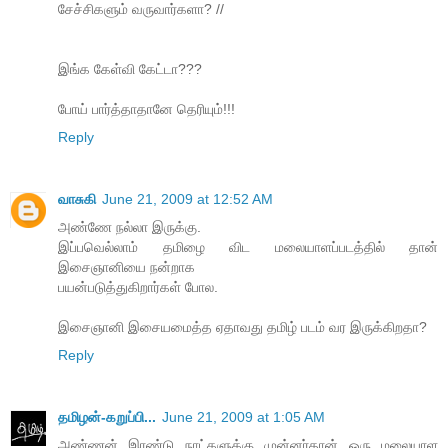
சேச்சிகளும் வருவார்களா? //
இங்க கேள்வி கேட்டா???
போய் பார்த்தாதானே தெரியும்!!!
Reply
வாசுகி
June 21, 2009 at 12:52 AM
அண்ணே நல்லா இருக்கு.
இப்பவெல்லாம் தமிழை விட மலையாளப்படத்தில் தான்
இசைஞானியை நன்றாக‌
பயன்படுத்துகிறார்கள் போல.
இசைஞானி இசையமைத்த ஏதாவது தமிழ் படம் வர இருக்கிறதா?
Reply
தமிழன்-கறுப்பி...
June 21, 2009 at 1:05 AM
அண்ணன் இரண்டு நாட்களுக்கு முன்னர்தான் ஒரு மலையாள