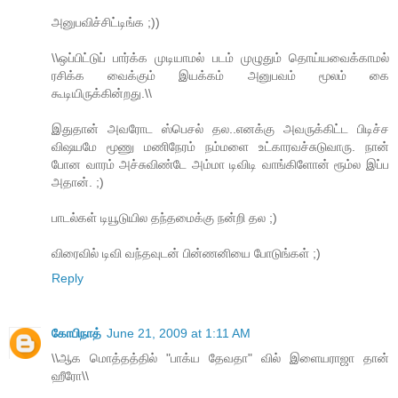
அனுபவிச்சிட்டிங்க ;))
\\ஒப்பிட்டுப் பார்க்க முடியாமல் படம் முழுதும் தொய்யவைக்காமல்
ரசிக்க வைக்கும் இயக்கம் அனுபவம் மூலம் கை
கூடியிருக்கின்றது.\\
இதுதான் அவரோட ஸ்பெசல் தல..எனக்கு அவருக்கிட்ட பிடிச்ச
விஷயமே மூணு மணிநேரம் நம்மளை உட்காரவச்சுடுவாரு. நான்
போன வாரம் அச்சுவிண்டே அம்மா டிவிடி வாங்கிளோன் ரூம்ல இப்ப
அதான். ;)
பாடல்கள் டியூடுயில தந்தமைக்கு நன்றி தல ;)
விரைவில் டிவி வந்தவுடன் பின்ணனியை போடுங்கள் ;)
Reply
கோபிநாத்
June 21, 2009 at 1:11 AM
\\ஆக மொத்தத்தில் "பாக்ய தேவதா" வில் இளையராஜா தான்
ஹீரோ\\