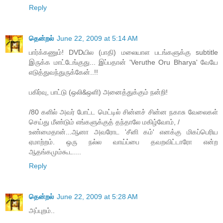
Reply
தென்றல்
June 22, 2009 at 5:14 AM
பார்க்கணும்! DVDயில (பாதி) மலையாள படங்களுக்கு subtitle
இருக்க மாட்டேங்குது... இப்பதான் 'Veruthe Oru Bharya' வேயே
எடுத்துவந்துருக்கேன்..!!
பகிர்வு, பாட்டு (ஒலி&ஒளி) அனைத்துக்கும் நன்றி!
/80 களில் அவர் போட்ட மெட்டில் சின்னச் சின்ன நகாசு வேலைகள்
செய்து மீண்டும் எங்களுக்குத் தந்தாலே மகிழ்வோம், /
உண்மைதான்...ஆனா அவரோட 'சீனி கம்' எனக்கு மிகப்பெரிய
ஏமாற்றம். ஒரு நல்ல வாய்ப்பை தவறவிட்டாரோ என்ற
ஆதங்கமும்கூட....
Reply
தென்றல்
June 22, 2009 at 5:28 AM
அப்புறம்..