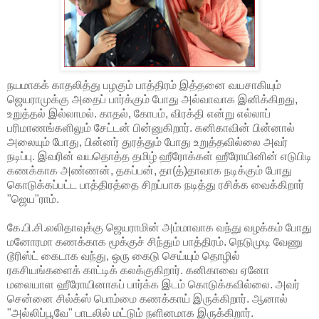
நயமாகக் காதலித்து பழகும் பாத்திரம் இத்தனை வயசாகியும்
ஜெயராமுக்கு அதைப் பார்க்கும் போது அல்வாவாக இனிக்கிறது,
உறுத்தல் இல்லாமல். காதல், கோபம், விரக்தி என்று எல்லாப்
பரிமாணங்களிலும் சேட்டன் பின்னுகிறார். கனிகாவின் பின்னால்
அலையும் போது, பின்னர் துரத்தும் போது உறுத்தவில்லை அவர்
நடிப்பு. இவரின் வயதொத்த தமிழ் ஹீரோக்கள் ஹீரோயினின் எடுபிடி
கணக்காக அண்ணன், தகப்பன், தா(த்)தாவாக நடிக்கும் போது
கொடுக்கப்பட்ட பாத்திரத்தை சிறப்பாக நடித்து ரசிக்க வைக்கிறார்
"ஜெய"ராம்.
கே.பி.சி.லலிதாவுக்கு ஜெயராமின் அம்மாவாக வந்து வழக்கம் போது
மனோரமா கணக்காக மூக்குச் சிந்தும் பாத்திரம். நெடுமுடி வேணு
டூரிஸ்ட் கைடாக வந்து, ஒரு கைடு செய்யும் தொழில்
ரகசியங்களைக் காட்டிக் கலக்குகிறார். கனிகாவை ஏனோ
மலையாள ஹீரோயினாகப் பார்க்க இடம் கொடுக்கவில்லை. அவர்
சென்னை சில்க்ஸ் பொம்மை கணக்காய் இருக்கிறார். ஆனால்
"அல்லிப்பூவே" பாடலில் மட்டும் நளினமாக இருக்கிறார்.