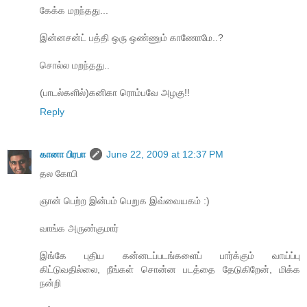
கேக்க மறந்தது...
இன்னசன்ட் பத்தி ஒரு ஒண்ணும் காணோமே..?
சொல்ல மறந்தது..
(பாடல்களில்)கனிகா ரொம்பவே அழகு!!
Reply
கானா பிரபா
June 22, 2009 at 12:37 PM
தல கோபி
ஞான் பெற்ற இன்பம் பெறுக இவ்வையகம் :)
வாங்க அருண்குமார்
இங்கே புதிய கன்னடப்படங்களைப் பார்க்கும் வாய்ப்பு
கிட்டுவதில்லை, நீங்கள் சொன்ன படத்தை தேடுகிறேன், மிக்க
நன்றி