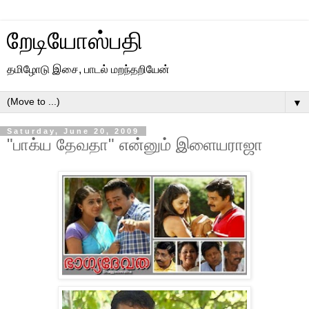
றேடியோஸ்பதி
தமிழோடு இசை, பாடல் மறந்தறியேன்
▼
Saturday, June 20, 2009
"பாக்ய தேவதா" என்னும் இளையராஜா